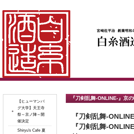
『刀剣乱舞-ONLINE-
【ヒューマンバ
グ大学】天王寺
祭～京ノ陣～開
『刀剣乱舞-ONLI
催決定
『刀剣乱舞
-ONLINE
Shiryu's Cafe 夏