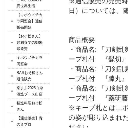
※通信販売の発売
異世界生活
日）については、随
【キボウノチカ
ラ同窓会】通信
販売開始
【おそ松さん】
商品概要
妙満寺での御朱
・商品名: 「刀剣乱
印発売
キボウノチカラ
ープ札付 『髭切』
同窓会
・商品名: 「刀剣乱
BARおそ松さん
ープ札付 『膝丸』
通信販売
・商品名: 「刀剣乱
京まふ2025白糸
酒造ブース出店
ープ札付 『薬研藤
精進料理おそ松
※キープ札とは…
さん
の姿が彫り込まれ
【通信販売】青
のミブロ
ださい。