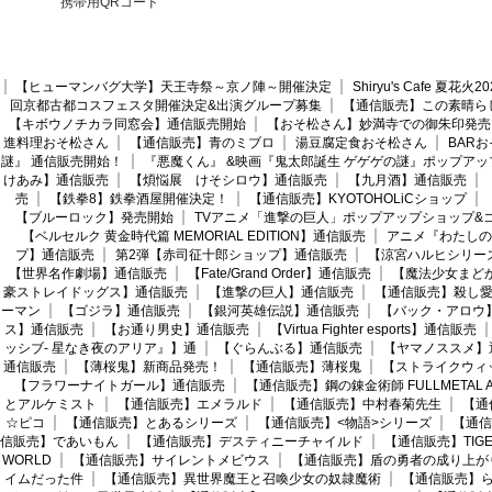
携帯用QRコード
【ヒューマンバグ大学】天王寺祭～京ノ陣～開催決定
Shiryu's Cafe 夏花
回京都古都コスフェスタ開催決定&出演グループ募集
【通信販売】この素晴ら
【キボウノチカラ同窓会】通信販売開始
【おそ松さん】妙満寺での御朱印発売
進料理おそ松さん
【通信販売】青のミブロ
湯豆腐定食おそ松さん
BAR
謎』 通信販売開始！
『悪魔くん』 &映画『鬼太郎誕生 ゲゲゲの謎』ポップアッ
けあみ】通信販売
【煩悩展 けそシロウ】通信販売
【九月酒】通信販売
売
【鉄拳8】鉄拳酒屋開催決定！
【通信販売】KYOTOHOLiCショップ
【ブルーロック】発売開始
TVアニメ「進撃の巨人」ポップアップショップ&
【ベルセルク 黄金時代篇 MEMORIAL EDITION】通信販売
アニメ『わたしの
プ】通信販売
第2弾【赤司征十郎ショップ】通信販売
【涼宮ハルヒシリー
【世界名作劇場】通信販売
【Fate/Grand Order】通信販売
【魔法少女まど
豪ストレイドッグス】通信販売
【進撃の巨人】通信販売
【通信販売】殺し
ーマン
【ゴジラ】通信販売
【銀河英雄伝説】通信販売
【バック・アロウ
ス】通信販売
【お通り男史】通信販売
【Virtua Fighter esports】通信販売
ッシブ- 星なき夜のアリア』】通
【ぐらんぶる】通信販売
【ヤマノススメ】
通信販売
【薄桜鬼】新商品発売！
【通信販売】薄桜鬼
【ストライクウィ
【フラワーナイトガール】通信販売
【通信販売】鋼の錬金術師 FULLMETAL AL
とアルケミスト
【通信販売】エメラルド
【通信販売】中村春菊先生
【通
☆ピコ
【通信販売】とあるシリーズ
【通信販売】<物語>シリーズ
【通信
信販売】であいもん
【通信販売】デスティニーチャイルド
【通信販売】TIGER
WORLD
【通信販売】サイレントメビウス
【通信販売】盾の勇者の成り上が
イムだった件
【通信販売】異世界魔王と召喚少女の奴隷魔術
【通信販売】ら