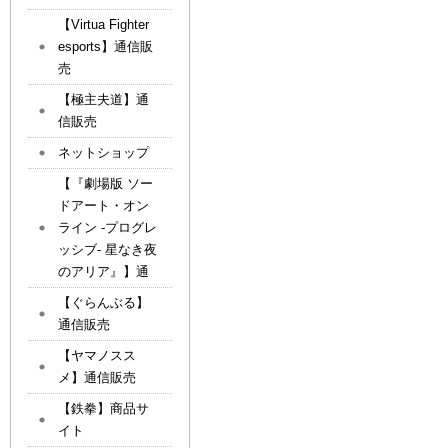
【Virtua Fighter
esports】通信販
売
【極主夫道】通
信販売
ネットショップ
【『劇場版 ソー
ドアート・オン
ライン -プログレ
ッシブ- 星なき夜
のアリア』】通
【ぐらんぶる】
通信販売
【ヤマノスス
メ】通信販売
【鉄拳】商品サ
イト