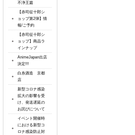
不浄王篇
【赤司征十郎シ
ョップ第2弾】情
報/ご予約
【赤司征十郎シ
ョップ】商品ラ
インナップ
AnimeJapan出店
決定!!!
白糸酒造 京都
店
新型コロナ感染
拡大の影響を受
け、発送遅延の
お詫びについて
イベント開催時
における新型コ
ロナ感染防止対