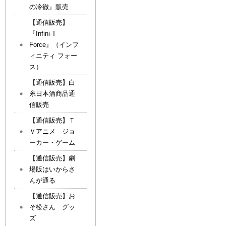
の冷徹』販売
【通信販売】
『Infini-T
Force』（インフ
ィニティ フォー
ス）
【通信販売】白
糸日本酒商品通
信販売
【通信販売】Ｔ
Ｖアニメ ジョ
ーカー・ゲーム
【通信販売】劇
場版はいからさ
んが通る
【通信販売】お
そ松さん グッ
ズ