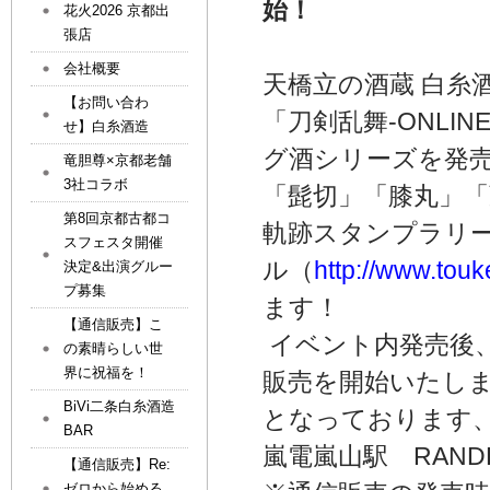
始！
花火2026 京都出
張店
会社概要
天橋立の酒蔵 白糸
【お問い合わ
「刀剣乱舞-ONL
せ】白糸酒造
グ酒シリーズを発
竜胆尊×京都老舗
3社コラボ
「髭切」「膝丸」「薬
第8回京都古都コ
軌跡スタンプラリー
スフェスタ開催
ル（
http://www.tou
決定&出演グルー
プ募集
ます！
【通信販売】こ
イベント内発売後、
の素晴らしい世
界に祝福を！
販売を開始いたし
BiVi二条白糸酒造
となっております
BAR
嵐電嵐山駅 RAN
【通信販売】Re:
ゼロから始める