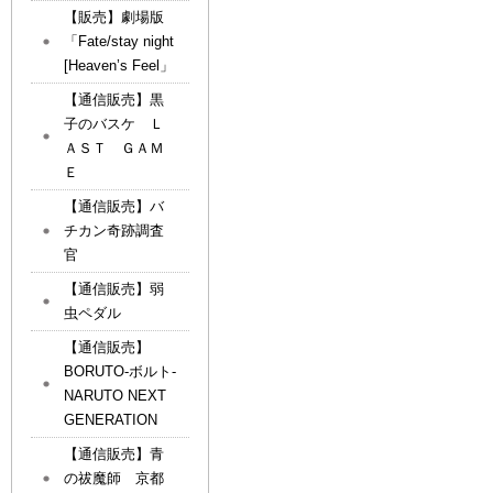
【販売】劇場版
「Fate/stay night
[Heaven’s Feel」
【通信販売】黒
子のバスケ Ｌ
ＡＳＴ ＧＡＭ
Ｅ
【通信販売】バ
チカン奇跡調査
官
【通信販売】弱
虫ペダル
【通信販売】
BORUTO-ボルト-
NARUTO NEXT
GENERATION
【通信販売】青
の祓魔師 京都