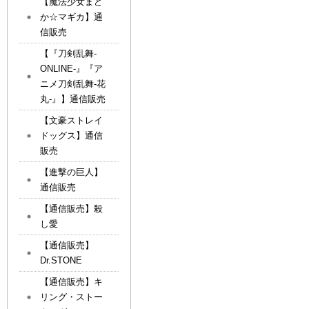
【魔法少女まど
か☆マギカ】通
信販売
【『刀剣乱舞-
ONLINE-』『ア
ニメ刀剣乱舞-花
丸-』】通信販売
【文豪ストレイ
ドッグス】通信
販売
【進撃の巨人】
通信販売
【通信販売】殺
し愛
【通信販売】
Dr.STONE
【通信販売】キ
リング・ストー