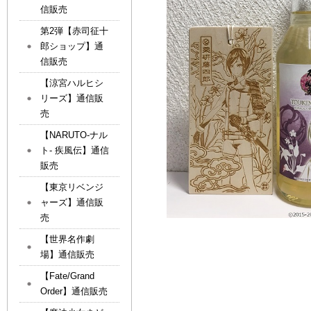
信販売
第2弾【赤司征十
郎ショップ】通
信販売
【涼宮ハルヒシ
リーズ】通信販
売
【NARUTO-ナル
ト- 疾風伝】通信
販売
【東京リベンジ
ャーズ】通信販
売
【世界名作劇
場】通信販売
【Fate/Grand
Order】通信販売