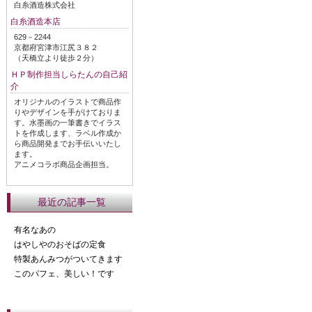
白糸酒造株式会社
白糸酒造本店
629－2244
京都府宮津市江尻３８２
（天橋立より徒歩２分）
ＨＰ制作担当しらたんの自己紹
介
オリジナルのイラストで商品作
りやデザインを手がけておりま
す。水墨画の一筆書きでイラス
トを作成します、ラベル作成か
ら商品開発までお手伝いいたし
ます。
アニメコラボ商品企画担当。
最近の記事一覧
有名なあの
はやしやのおそばの定食
特製あんみつがついてきます
このパフェ、美しい！です