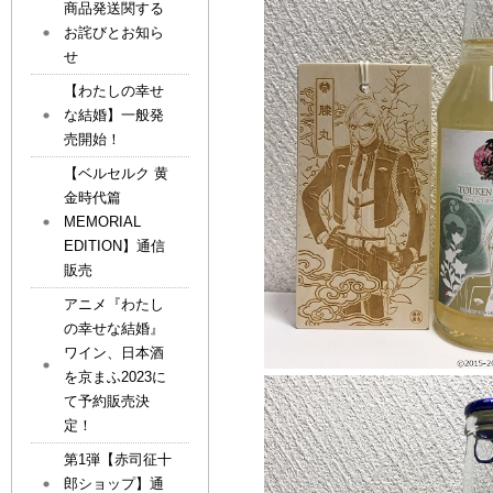
商品発送関する
お詫びとお知ら
せ
【わたしの幸せ
な結婚】一般発
売開始！
【ベルセルク 黄
金時代篇
MEMORIAL
EDITION】通信
販売
アニメ『わたし
の幸せな結婚』
ワイン、日本酒
を京まふ2023に
て予約販売決
定！
第1弾【赤司征十
郎ショップ】通