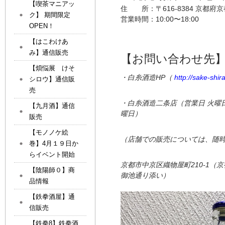
【喫茶マニアッ
住 所：
〒616-8384 京都
ク】 期間限定
営業時間：
10:00〜18:00
OPEN！
【はこわけあ
み】通信販売
【お問い合わせ先
【煩悩展 けそ
・白糸酒造HP（
http://sake-shir
シロウ】通信販
売
・白糸酒造二条店（営業日 火曜日
【九月酒】通信
曜日）
販売
【モノノケ絵
（店舗での販売については、随
巻】4月１９日か
らイベント開始
京都市中京区織物屋町210-1
【陰陽師０】商
御池通り添い）
品情報
【鉄拳酒屋】通
信販売
【鉄拳8】鉄拳酒