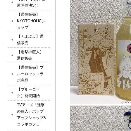
屋開催決定！
【通信販売】
KYOTOHOLiCシ
ョップ
【ぷよぷよ】通
信販売
【進撃の巨人】
通信販売
【通信販売】ブ
ルーロックコラ
ボ商品
【ブルーロッ
ク】発売開始
TVアニメ「進撃
の巨人」ポップ
アップショップ&
コラボカフェ