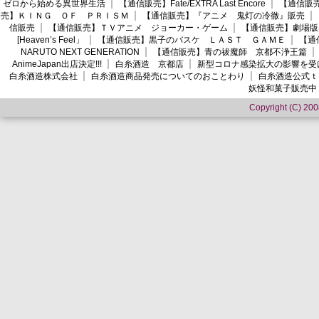
ゼロから始める異世界生活
【通信販売】Fate/EXTRA Last Encore
【通信販売】
売】ＫＩＮＧ ＯＦ ＰＲＩＳＭ
【通信販売】『アニメ 鬼灯の冷徹』販売
信販売
【通信販売】ＴＶアニメ ジョーカー・ゲーム
【通信販売】劇場版
[Heaven’s Feel」
【通信販売】黒子のバスケ ＬＡＳＴ ＧＡＭＥ
【通
NARUTO NEXT GENERATION
【通信販売】青の祓魔師 京都不浄王篇
AnimeJapan出店決定!!!
白糸酒造 京都店
新型コロナ感染拡大の影響を受
白糸酒造株式会社
白糸酒造商品発売についてのおことわり
白糸酒造公式ｔ
妖怪和菓子販売中
Copyright (C) 2008