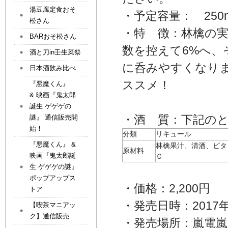
湯豆腐定食おそ
・予定容量： 250m
松さん
・特 徴：林檎の
BARおそ松さん
数を控えて6%へ
酒と刀in壬生菜祭
に呑みやすくなり
日本酒飲み比べ
ススメ！
『悪魔くん』
& 映画『鬼太郎
誕生 ゲゲゲの
・酒 質：下記の
謎』 通信販売開
始！
分類
リキュール
『悪魔くん』 &
林檎果汁、清酒、ビタ
原材料
映画『鬼太郎誕
Ｃ
生 ゲゲゲの謎』
ポップアップス
・価格：2,200円
トア
・発売日時：2017年
【喫茶マニアッ
ク】通信販売
・発売場所：嵐電嵐