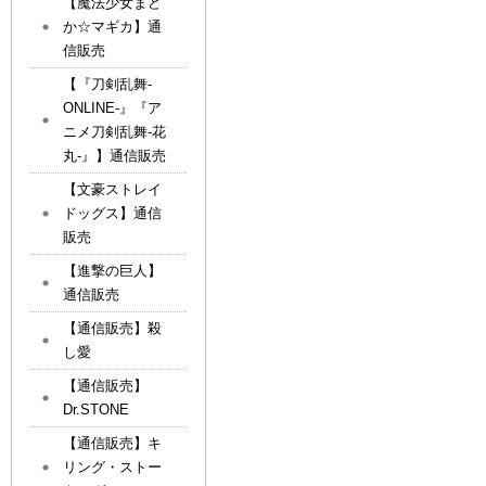
【魔法少女まど
か☆マギカ】通
信販売
【『刀剣乱舞-
ONLINE-』『ア
ニメ刀剣乱舞-花
丸-』】通信販売
【文豪ストレイ
ドッグス】通信
販売
【進撃の巨人】
通信販売
【通信販売】殺
し愛
【通信販売】
Dr.STONE
【通信販売】キ
リング・ストー