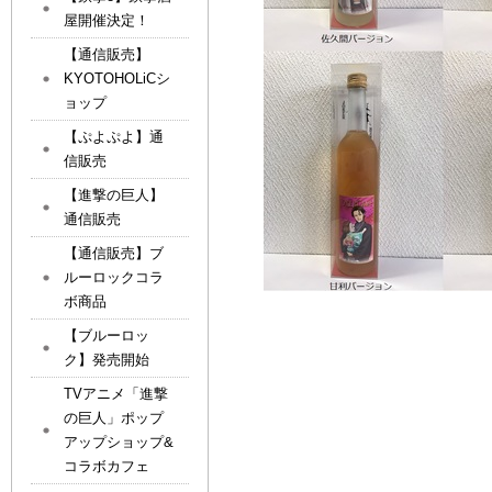
屋開催決定！
【通信販売】
KYOTOHOLiCシ
ョップ
【ぷよぷよ】通
信販売
【進撃の巨人】
通信販売
【通信販売】ブ
ルーロックコラ
ボ商品
【ブルーロッ
ク】発売開始
TVアニメ「進撃
の巨人」ポップ
アップショップ&
コラボカフェ