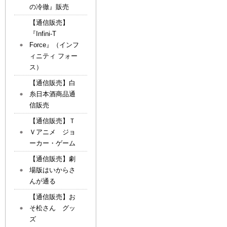
の冷徹』販売
【通信販売】
『Infini-T
Force』（インフ
ィニティ フォー
ス）
【通信販売】白
糸日本酒商品通
信販売
【通信販売】Ｔ
Ｖアニメ ジョ
ーカー・ゲーム
【通信販売】劇
場版はいからさ
んが通る
【通信販売】お
そ松さん グッ
ズ