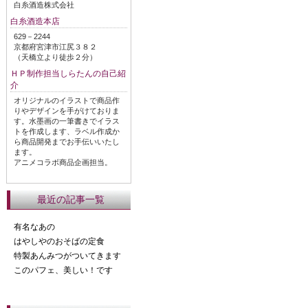
白糸酒造株式会社
白糸酒造本店
629－2244
京都府宮津市江尻３８２
（天橋立より徒歩２分）
ＨＰ制作担当しらたんの自己紹
介
オリジナルのイラストで商品作
りやデザインを手がけておりま
す。水墨画の一筆書きでイラス
トを作成します、ラベル作成か
ら商品開発までお手伝いいたし
ます。
アニメコラボ商品企画担当。
最近の記事一覧
有名なあの
はやしやのおそばの定食
特製あんみつがついてきます
このパフェ、美しい！です