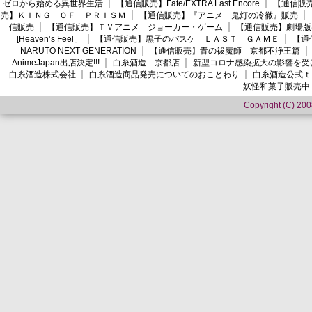
ゼロから始める異世界生活
【通信販売】Fate/EXTRA Last Encore
【通信販売】
売】ＫＩＮＧ ＯＦ ＰＲＩＳＭ
【通信販売】『アニメ 鬼灯の冷徹』販売
信販売
【通信販売】ＴＶアニメ ジョーカー・ゲーム
【通信販売】劇場版
[Heaven’s Feel」
【通信販売】黒子のバスケ ＬＡＳＴ ＧＡＭＥ
【通
NARUTO NEXT GENERATION
【通信販売】青の祓魔師 京都不浄王篇
AnimeJapan出店決定!!!
白糸酒造 京都店
新型コロナ感染拡大の影響を受
白糸酒造株式会社
白糸酒造商品発売についてのおことわり
白糸酒造公式ｔ
妖怪和菓子販売中
Copyright (C) 2008