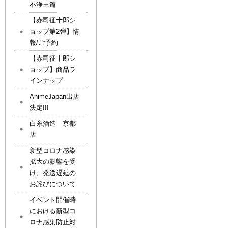
不浄王篇
【赤司征十郎シ
ョップ第2弾】情
報/ご予約
【赤司征十郎シ
ョップ】商品ラ
インナップ
AnimeJapan出店
決定!!!
白糸酒造 京都
店
新型コロナ感染
拡大の影響を受
け、発送遅延の
お詫びについて
イベント開催時
における新型コ
ロナ感染防止対