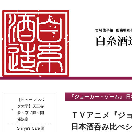
『ジョーカー・ゲーム』 日
【ヒューマンバ
グ大学】天王寺
祭～京ノ陣～開
ＴＶアニメ『ジ
催決定
日本酒呑み比べシ
Shiryu's Cafe 夏