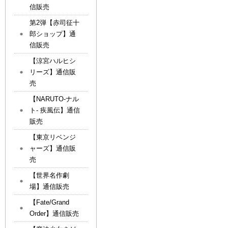
信販売
第2弾【赤司征十
郎ショップ】通
信販売
【涼宮ハルヒシ
リーズ】通信販
売
【NARUTO-ナル
ト- 疾風伝】通信
販売
【東京リベンジ
ャーズ】通信販
売
【世界名作劇
場】通信販売
【Fate/Grand
Order】通信販売