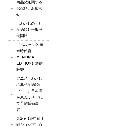
商品発送関する
お詫びとお知ら
せ
【わたしの幸せ
な結婚】一般発
売開始！
【ベルセルク 黄
金時代篇
MEMORIAL
EDITION】通信
販売
アニメ『わたし
の幸せな結婚』
ワイン、日本酒
を京まふ2023に
て予約販売決
定！
第1弾【赤司征十
郎ショップ】通