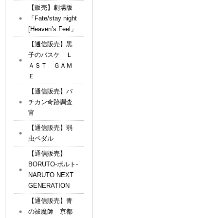
【販売】劇場版
「Fate/stay night
[Heaven’s Feel」
【通信販売】黒
子のバスケ Ｌ
ＡＳＴ ＧＡＭ
Ｅ
【通信販売】バ
チカン奇跡調査
官
【通信販売】弱
虫ペダル
【通信販売】
BORUTO-ボルト-
NARUTO NEXT
GENERATION
【通信販売】青
の祓魔師 京都