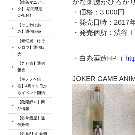
かな刺激がひろが
【喫茶マニアッ
ク】 期間限定
・価格：3,000円
OPEN！
・発売日時：2017
【はこわけあ
・発売個所：渋谷
み】通信販売
【煩悩展 けそ
シロウ】通信販
売
・白糸酒造HP（
htt
【九月酒】通信
©柳広司
販売
JOKER GAME ANI
【モノノケ絵
巻】4月１９日か
らイベント開始
【陰陽師０】商
品情報
【鉄拳酒屋】通
信販売
【鉄拳8】鉄拳酒