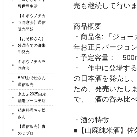
売も継続して行い
異世界生活
【キボウノチカ
ラ同窓会】通信
商品概要
販売開始
・商品名: 「ジョ
【おそ松さん】
妙満寺での御朱
年お正月バージョ
印発売
・予定容量： 500m
キボウノチカラ
・ 作中に登場す
同窓会
の日本酒を発売し
BARおそ松さん
通信販売
ため、発売いたし
京まふ2025白糸
で、「酒の呑み比
酒造ブース出店
精進料理おそ松
さん
・酒の特徴
【通信販売】青
■【山廃純米酒】佐
のミブロ