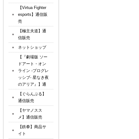
【Virtua Fighter
esports】通信販
売
【極主夫道】通
信販売
ネットショップ
【『劇場版 ソー
ドアート・オン
ライン -プログレ
ッシブ- 星なき夜
のアリア』】通
【ぐらんぶる】
通信販売
【ヤマノスス
メ】通信販売
【鉄拳】商品サ
イト