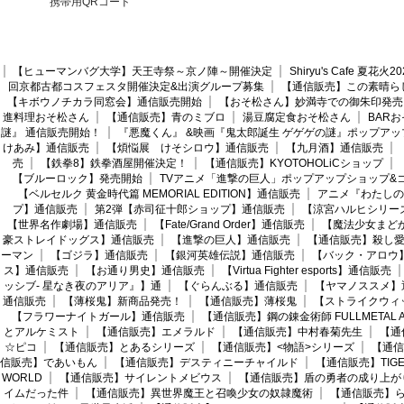
携帯用QRコード
【ヒューマンバグ大学】天王寺祭～京ノ陣～開催決定
Shiryu's Cafe 夏花
回京都古都コスフェスタ開催決定&出演グループ募集
【通信販売】この素晴ら
【キボウノチカラ同窓会】通信販売開始
【おそ松さん】妙満寺での御朱印発売
進料理おそ松さん
【通信販売】青のミブロ
湯豆腐定食おそ松さん
BAR
謎』 通信販売開始！
『悪魔くん』 &映画『鬼太郎誕生 ゲゲゲの謎』ポップアッ
けあみ】通信販売
【煩悩展 けそシロウ】通信販売
【九月酒】通信販売
売
【鉄拳8】鉄拳酒屋開催決定！
【通信販売】KYOTOHOLiCショップ
【ブルーロック】発売開始
TVアニメ「進撃の巨人」ポップアップショップ&
【ベルセルク 黄金時代篇 MEMORIAL EDITION】通信販売
アニメ『わたしの
プ】通信販売
第2弾【赤司征十郎ショップ】通信販売
【涼宮ハルヒシリー
【世界名作劇場】通信販売
【Fate/Grand Order】通信販売
【魔法少女まど
豪ストレイドッグス】通信販売
【進撃の巨人】通信販売
【通信販売】殺し
ーマン
【ゴジラ】通信販売
【銀河英雄伝説】通信販売
【バック・アロウ
ス】通信販売
【お通り男史】通信販売
【Virtua Fighter esports】通信販売
ッシブ- 星なき夜のアリア』】通
【ぐらんぶる】通信販売
【ヤマノススメ】
通信販売
【薄桜鬼】新商品発売！
【通信販売】薄桜鬼
【ストライクウィ
【フラワーナイトガール】通信販売
【通信販売】鋼の錬金術師 FULLMETAL AL
とアルケミスト
【通信販売】エメラルド
【通信販売】中村春菊先生
【通
☆ピコ
【通信販売】とあるシリーズ
【通信販売】<物語>シリーズ
【通信
信販売】であいもん
【通信販売】デスティニーチャイルド
【通信販売】TIGER
WORLD
【通信販売】サイレントメビウス
【通信販売】盾の勇者の成り上が
イムだった件
【通信販売】異世界魔王と召喚少女の奴隷魔術
【通信販売】ら