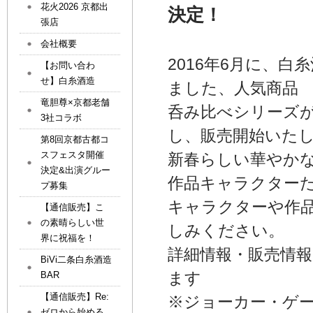
花火2026 京都出
決定
！
張店
会社概要
2016年6月に、
【お問い合わ
せ】白糸酒造
ました、人気商品
竜胆尊×京都老舗
呑み比べシリーズ
3社コラボ
し、販売開始いた
第8回京都古都コ
スフェスタ開催
新春らしい華やか
決定&出演グルー
作品キャラクター
プ募集
キャラクターや作
【通信販売】こ
の素晴らしい世
しみください。
界に祝福を！
詳細情報・販売情報
BiVi二条白糸酒造
ます
BAR
【通信販売】Re:
※ジョーカー・ゲ
ゼロから始める