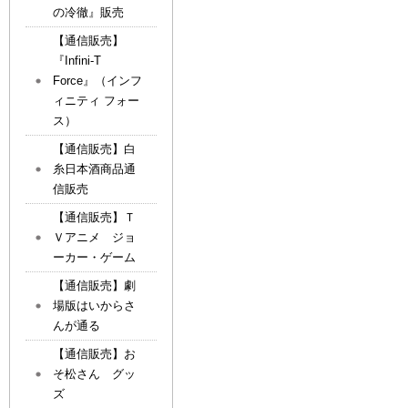
の冷徹』販売
【通信販売】
『Infini-T
Force』（インフ
ィニティ フォー
ス）
【通信販売】白
糸日本酒商品通
信販売
【通信販売】Ｔ
Ｖアニメ ジョ
ーカー・ゲーム
【通信販売】劇
場版はいからさ
んが通る
【通信販売】お
そ松さん グッ
ズ