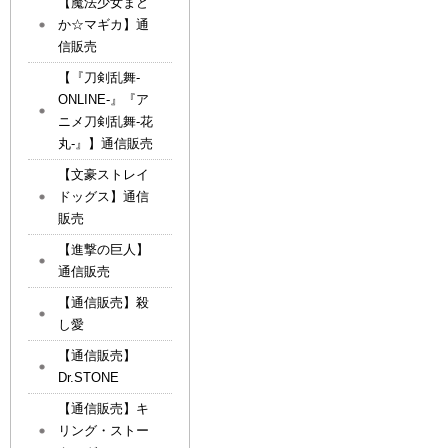
【魔法少女まど
か☆マギカ】通
信販売
【『刀剣乱舞-
ONLINE-』『ア
ニメ刀剣乱舞-花
丸-』】通信販売
【文豪ストレイ
ドッグス】通信
販売
【進撃の巨人】
通信販売
【通信販売】殺
し愛
【通信販売】
Dr.STONE
【通信販売】キ
リング・ストー