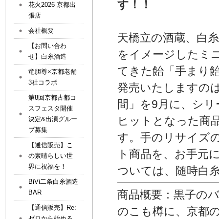
す！！
花火2026 京都出
張店
会社概要
天橋立の酒蔵、白
【お問い合わ
をイメージしたミ
せ】白糸酒造
てきた飴「手まり
竜胆尊×京都老舗
3社コラボ
発売いたしますのは
第8回京都古都コ
間」を9月に、シリ
スフェスタ開催
ヒットとなった商品
決定&出演グルー
プ募集
す。手のリサイズ
【通信販売】こ
ト商品を、お手元
の素晴らしい世
界に祝福を！
ついては、随時白糸
BiVi二条白糸酒造
商品概要：黒子の
BAR
【通信販売】Re:
のこも樽に、京都
ゼロから始める