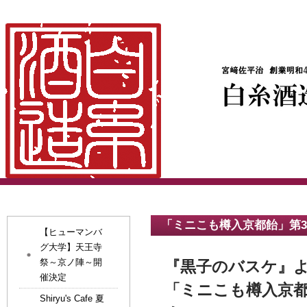
「ミニこも樽入京都飴」第
【ヒューマンバ
グ大学】天王寺
祭～京ノ陣～開
『黒子のバスケ』
催決定
「ミニこも樽入京都
Shiryu's Cafe 夏