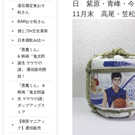
日 紫原・青峰・今
湯豆腐定食おそ
松さん
11月末 高尾・笠
BARおそ松さん
酒と刀in壬生菜祭
日本酒飲み比べ
『悪魔くん』
& 映画『鬼太郎
誕生 ゲゲゲの
謎』 通信販売開
始！
『悪魔くん』 &
映画『鬼太郎誕
生 ゲゲゲの謎』
ポップアップス
トア
【喫茶マニアッ
ク】通信販売