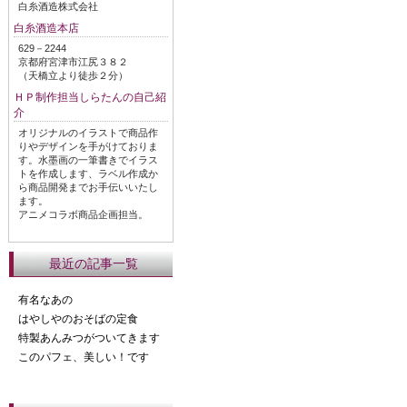
白糸酒造株式会社
白糸酒造本店
629－2244
京都府宮津市江尻３８２
（天橋立より徒歩２分）
ＨＰ制作担当しらたんの自己紹
介
オリジナルのイラストで商品作
りやデザインを手がけておりま
す。水墨画の一筆書きでイラス
トを作成します、ラベル作成か
ら商品開発までお手伝いいたし
ます。
アニメコラボ商品企画担当。
最近の記事一覧
有名なあの
はやしやのおそばの定食
特製あんみつがついてきます
このパフェ、美しい！です