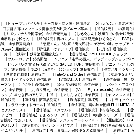
携帯用QRコード
【ヒューマンバグ大学】天王寺祭～京ノ陣～開催決定
Shiryu's Cafe 夏花
回京都古都コスフェスタ開催決定&出演グループ募集
【通信販売】この素晴ら
【キボウノチカラ同窓会】通信販売開始
【おそ松さん】妙満寺での御朱印発売
進料理おそ松さん
【通信販売】青のミブロ
湯豆腐定食おそ松さん
BAR
謎』 通信販売開始！
『悪魔くん』 &映画『鬼太郎誕生 ゲゲゲの謎』ポップアッ
けあみ】通信販売
【煩悩展 けそシロウ】通信販売
【九月酒】通信販売
売
【鉄拳8】鉄拳酒屋開催決定！
【通信販売】KYOTOHOLiCショップ
【ブルーロック】発売開始
TVアニメ「進撃の巨人」ポップアップショップ&
【ベルセルク 黄金時代篇 MEMORIAL EDITION】通信販売
アニメ『わたしの
プ】通信販売
第2弾【赤司征十郎ショップ】通信販売
【涼宮ハルヒシリー
【世界名作劇場】通信販売
【Fate/Grand Order】通信販売
【魔法少女まど
豪ストレイドッグス】通信販売
【進撃の巨人】通信販売
【通信販売】殺し
ーマン
【ゴジラ】通信販売
【銀河英雄伝説】通信販売
【バック・アロウ
ス】通信販売
【お通り男史】通信販売
【Virtua Fighter esports】通信販売
ッシブ- 星なき夜のアリア』】通
【ぐらんぶる】通信販売
【ヤマノススメ】
通信販売
【薄桜鬼】新商品発売！
【通信販売】薄桜鬼
【ストライクウィ
【フラワーナイトガール】通信販売
【通信販売】鋼の錬金術師 FULLMETAL AL
とアルケミスト
【通信販売】エメラルド
【通信販売】中村春菊先生
【通
☆ピコ
【通信販売】とあるシリーズ
【通信販売】<物語>シリーズ
【通信
信販売】であいもん
【通信販売】デスティニーチャイルド
【通信販売】TIGER
WORLD
【通信販売】サイレントメビウス
【通信販売】盾の勇者の成り上が
イムだった件
【通信販売】異世界魔王と召喚少女の奴隷魔術
【通信販売】ら