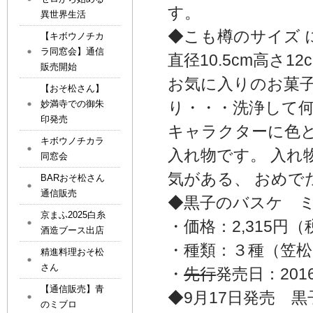
す。
異世界生活
◆こも樽のサイズ 
【キボウノチカ
ラ同窓会】通信
直径10.5cm高さ
販売開始
お気に入りのお菓
【おそ松さん】
妙満寺での御朱
り・・・洗浄して
印発売
キャラクターに色
キボウノチカラ
入れ物です。 入
同窓会
気がある、 おめで
BARおそ松さん
通信販売
◆黒子のバスケ 
京まふ2025白糸
・価格：2,315円
酒造ブース出店
・種類：３種（笠松
精進料理おそ松
さん
・
先行
発売日：2016
【通信販売】青
◆9月17日発売 黒
のミブロ