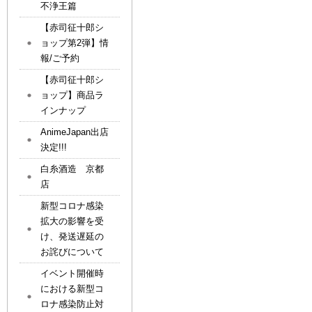
不浄王篇
【赤司征十郎シ
ョップ第2弾】情
報/ご予約
【赤司征十郎シ
ョップ】商品ラ
インナップ
AnimeJapan出店
決定!!!
白糸酒造 京都
店
新型コロナ感染
拡大の影響を受
け、発送遅延の
お詫びについて
イベント開催時
における新型コ
ロナ感染防止対