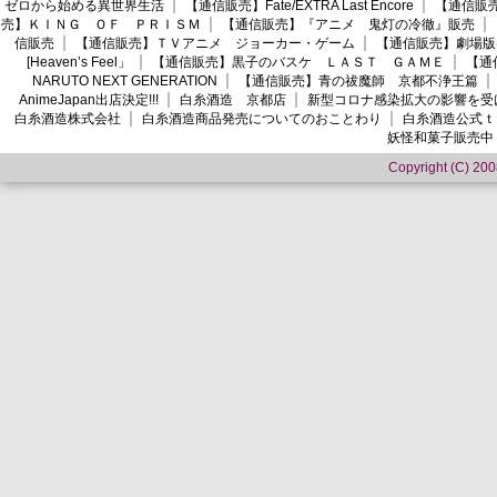
ゼロから始める異世界生活
【通信販売】Fate/EXTRA Last Encore
【通信販売】
売】ＫＩＮＧ ＯＦ ＰＲＩＳＭ
【通信販売】『アニメ 鬼灯の冷徹』販売
信販売
【通信販売】ＴＶアニメ ジョーカー・ゲーム
【通信販売】劇場版
[Heaven’s Feel」
【通信販売】黒子のバスケ ＬＡＳＴ ＧＡＭＥ
【通
NARUTO NEXT GENERATION
【通信販売】青の祓魔師 京都不浄王篇
AnimeJapan出店決定!!!
白糸酒造 京都店
新型コロナ感染拡大の影響を受
白糸酒造株式会社
白糸酒造商品発売についてのおことわり
白糸酒造公式ｔ
妖怪和菓子販売中
Copyright (C) 2008