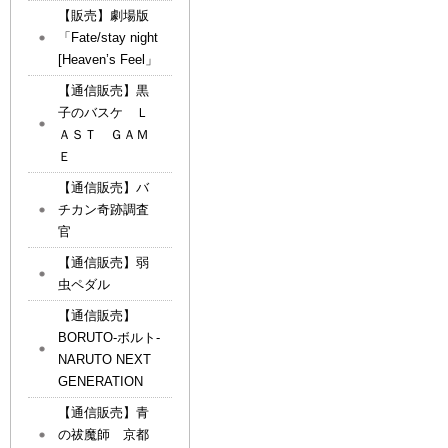
【販売】劇場版
「Fate/stay night
[Heaven’s Feel」
【通信販売】黒
子のバスケ Ｌ
ＡＳＴ ＧＡＭ
Ｅ
【通信販売】バ
チカン奇跡調査
官
【通信販売】弱
虫ペダル
【通信販売】
BORUTO-ボルト-
NARUTO NEXT
GENERATION
【通信販売】青
の祓魔師 京都