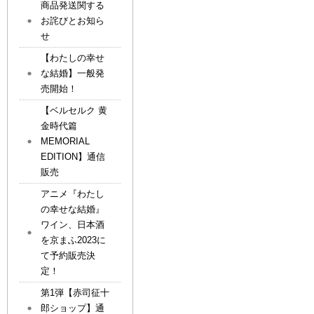
商品発送関する
お詫びとお知ら
せ
【わたしの幸せ
な結婚】一般発
売開始！
【ベルセルク 黄
金時代篇
MEMORIAL
EDITION】通信
販売
アニメ『わたし
の幸せな結婚』
ワイン、日本酒
を京まふ2023に
て予約販売決
定！
第1弾【赤司征十
郎ショップ】通