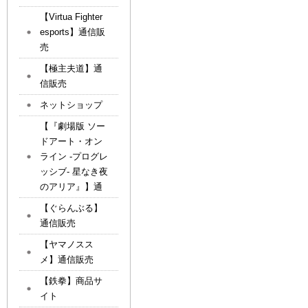
【Virtua Fighter
esports】通信販
売
【極主夫道】通
信販売
ネットショップ
【『劇場版 ソー
ドアート・オン
ライン -プログレ
ッシブ- 星なき夜
のアリア』】通
【ぐらんぶる】
通信販売
【ヤマノスス
メ】通信販売
【鉄拳】商品サ
イト