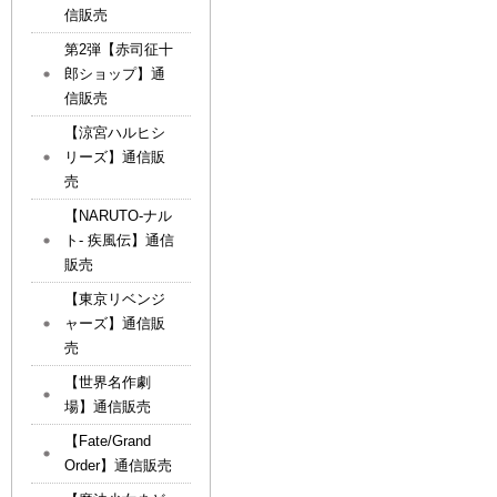
信販売
第2弾【赤司征十
郎ショップ】通
信販売
【涼宮ハルヒシ
リーズ】通信販
売
【NARUTO-ナル
ト- 疾風伝】通信
販売
【東京リベンジ
ャーズ】通信販
売
【世界名作劇
場】通信販売
【Fate/Grand
Order】通信販売