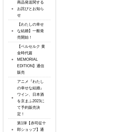
商品発送関する
お詫びとお知ら
せ
【わたしの幸せ
な結婚】一般発
売開始！
【ベルセルク 黄
金時代篇
MEMORIAL
EDITION】通信
販売
アニメ『わたし
の幸せな結婚』
ワイン、日本酒
を京まふ2023に
て予約販売決
定！
第1弾【赤司征十
郎ショップ】通