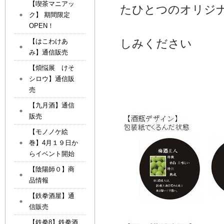
【喫茶マニアッ
たひとつのオリジ
ク】 期間限定
お気に入り
OPEN！
しみください
【はこわけあ
み】通信販売
【煩悩展 けそ
シロウ】通信販
売
【九月酒】通信
販売
【モノノケ絵
巻】4月１９日か
らイベント開始
【陰陽師０】商
品情報
【鉄拳酒屋】通
信販売
【鉄拳8】鉄拳酒