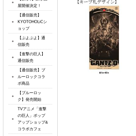
屋開催決定！
【通信販売】
KYOTOHOLiCシ
ョップ
【ぷよぷよ】通
信販売
【進撃の巨人】
通信販売
【通信販売】ブ
ルーロックコラ
ボ商品
【ブルーロッ
ク】発売開始
TVアニメ「進撃
の巨人」ポップ
アップショップ&
コラボカフェ