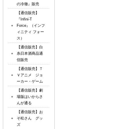
の冷徹』販売
【通信販売】
『Infini-T
Force』（インフ
ィニティ フォー
ス）
【通信販売】白
糸日本酒商品通
信販売
【通信販売】Ｔ
Ｖアニメ ジョ
ーカー・ゲーム
【通信販売】劇
場版はいからさ
んが通る
【通信販売】お
そ松さん グッ
ズ