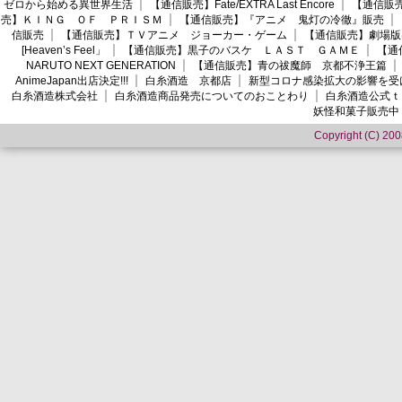
ゼロから始める異世界生活
【通信販売】Fate/EXTRA Last Encore
【通信販売】
売】ＫＩＮＧ ＯＦ ＰＲＩＳＭ
【通信販売】『アニメ 鬼灯の冷徹』販売
信販売
【通信販売】ＴＶアニメ ジョーカー・ゲーム
【通信販売】劇場版
[Heaven’s Feel」
【通信販売】黒子のバスケ ＬＡＳＴ ＧＡＭＥ
【通
NARUTO NEXT GENERATION
【通信販売】青の祓魔師 京都不浄王篇
AnimeJapan出店決定!!!
白糸酒造 京都店
新型コロナ感染拡大の影響を受
白糸酒造株式会社
白糸酒造商品発売についてのおことわり
白糸酒造公式ｔ
妖怪和菓子販売中
Copyright (C) 2008