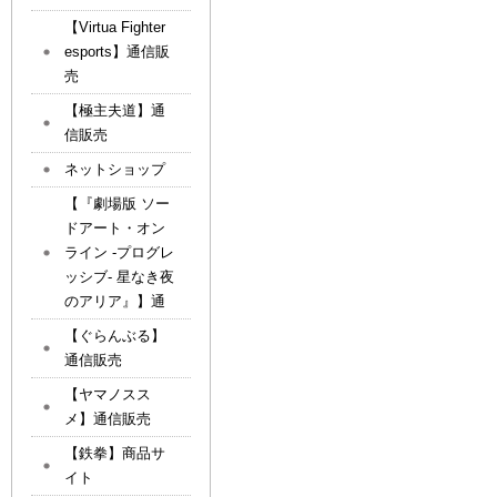
【Virtua Fighter
esports】通信販
売
【極主夫道】通
信販売
ネットショップ
【『劇場版 ソー
ドアート・オン
ライン -プログレ
ッシブ- 星なき夜
のアリア』】通
【ぐらんぶる】
通信販売
【ヤマノスス
メ】通信販売
【鉄拳】商品サ
イト