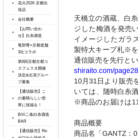
花火2026 京都出
張店
天橋立の酒蔵、白糸
会社概要
ジした梅酒を発売
【お問い合わ
せ】白糸酒造
イメージしたガラ
竜胆尊×京都老舗
製特大キープ札※
3社コラボ
通信販売を先行とい
第8回京都古都コ
スフェスタ開催
shiraito.com/page2
決定&出演グルー
10月31日より販
プ募集
いては、随時白糸酒
【通信販売】こ
の素晴らしい世
※商品のお届けは1
界に祝福を！
BiVi二条白糸酒造
BAR
商品概要
【通信販売】Re:
商品名「GANTZ
ゼロから始める