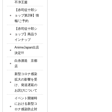
不浄王篇
【赤司征十郎シ
ョップ第2弾】情
報/ご予約
【赤司征十郎シ
ョップ】商品ラ
インナップ
AnimeJapan出店
決定!!!
白糸酒造 京都
店
新型コロナ感染
拡大の影響を受
け、発送遅延の
お詫びについて
イベント開催時
における新型コ
ロナ感染防止対