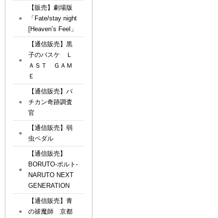
【販売】劇場版
「Fate/stay night
[Heaven’s Feel」
【通信販売】黒
子のバスケ Ｌ
ＡＳＴ ＧＡＭ
Ｅ
【通信販売】バ
チカン奇跡調査
官
【通信販売】弱
虫ペダル
【通信販売】
BORUTO-ボルト-
NARUTO NEXT
GENERATION
【通信販売】青
の祓魔師 京都