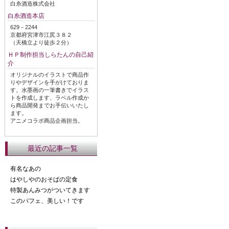
白糸酒造株式会社
白糸酒造本店
629－2244
京都府宮津市江尻３８２
（天橋立より徒歩２分）
ＨＰ制作担当しらたんの自己紹
介
オリジナルのイラストで商品作
りやデザインを手がけておりま
す。水墨画の一筆書きでイラス
トを作成します、ラベル作成か
ら商品開発までお手伝いいたし
ます。
アニメコラボ商品企画担当。
最近の記事一覧
有名なあの
はやしやのおそばの定食
特製あんみつがついてきます
このパフェ、美しい！です