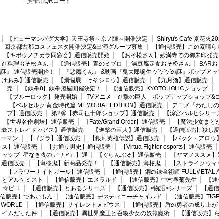
携帯用QRコード
【ヒューマンバグ大学】天王寺祭～京ノ陣～開催決定
Shiryu's Cafe 夏花
回京都古都コスフェスタ開催決定&出演グループ募集
【通信販売】この素晴ら
【キボウノチカラ同窓会】通信販売開始
【おそ松さん】妙満寺での御朱印発売
進料理おそ松さん
【通信販売】青のミブロ
湯豆腐定食おそ松さん
BAR
謎』 通信販売開始！
『悪魔くん』 &映画『鬼太郎誕生 ゲゲゲの謎』ポップアッ
けあみ】通信販売
【煩悩展 けそシロウ】通信販売
【九月酒】通信販売
売
【鉄拳8】鉄拳酒屋開催決定！
【通信販売】KYOTOHOLiCショップ
【ブルーロック】発売開始
TVアニメ「進撃の巨人」ポップアップショップ&
【ベルセルク 黄金時代篇 MEMORIAL EDITION】通信販売
アニメ『わたしの
プ】通信販売
第2弾【赤司征十郎ショップ】通信販売
【涼宮ハルヒシリー
【世界名作劇場】通信販売
【Fate/Grand Order】通信販売
【魔法少女まど
豪ストレイドッグス】通信販売
【進撃の巨人】通信販売
【通信販売】殺し
ーマン
【ゴジラ】通信販売
【銀河英雄伝説】通信販売
【バック・アロウ
ス】通信販売
【お通り男史】通信販売
【Virtua Fighter esports】通信販売
ッシブ- 星なき夜のアリア』】通
【ぐらんぶる】通信販売
【ヤマノススメ】
通信販売
【薄桜鬼】新商品発売！
【通信販売】薄桜鬼
【ストライクウィ
【フラワーナイトガール】通信販売
【通信販売】鋼の錬金術師 FULLMETAL AL
とアルケミスト
【通信販売】エメラルド
【通信販売】中村春菊先生
【通
☆ピコ
【通信販売】とあるシリーズ
【通信販売】<物語>シリーズ
【通信
信販売】であいもん
【通信販売】デスティニーチャイルド
【通信販売】TIGER
WORLD
【通信販売】サイレントメビウス
【通信販売】盾の勇者の成り上が
イムだった件
【通信販売】異世界魔王と召喚少女の奴隷魔術
【通信販売】ら