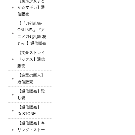
【魔法少女まど
か☆マギカ】通
信販売
【『刀剣乱舞-
ONLINE-』『ア
ニメ刀剣乱舞-花
丸-』】通信販売
【文豪ストレイ
ドッグス】通信
販売
【進撃の巨人】
通信販売
【通信販売】殺
し愛
【通信販売】
Dr.STONE
【通信販売】キ
リング・ストー