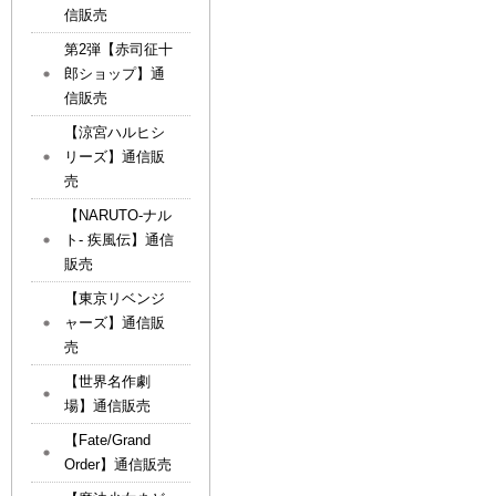
信販売
第2弾【赤司征十
郎ショップ】通
信販売
【涼宮ハルヒシ
リーズ】通信販
売
【NARUTO-ナル
ト- 疾風伝】通信
販売
【東京リベンジ
ャーズ】通信販
売
【世界名作劇
場】通信販売
【Fate/Grand
Order】通信販売