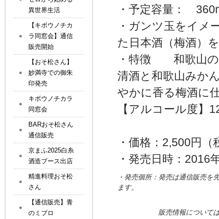
・予定容量： 360m
異世界生活
・ガンツ玉をイメ
【キボウノチカ
ラ同窓会】通信
た日本酒（梅酒）
販売開始
・特徴 和歌山の
【おそ松さん】
妙満寺での御朱
清酒と和歌山みか
印発売
やかに香る梅酒に
キボウノチカラ
【アルコール度】1
同窓会
BARおそ松さん
通信販売
・価格：2,500円
京まふ2025白糸
・発売日時：2016年
酒造ブース出店
精進料理おそ松
・発売個所：発売は通信販売を
さん
ます。
【通信販売】青
販売情報については、白糸
のミブロ