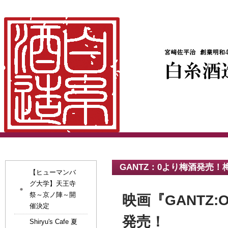
GANTZ：0より梅酒発売
【ヒューマンバ
グ大学】天王寺
祭～京ノ陣～開
映画『GANTZ
催決定
発売！
Shiryu's Cafe 夏