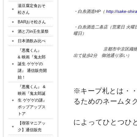
湯豆腐定食おそ
・白糸酒造HP（
http://sake-shir
松さん
BARおそ松さん
・白糸酒造二条店（営業日 火曜日
酒と刀in壬生菜祭
曜日）
日本酒飲み比べ
京都市中京区織物屋町210
『悪魔くん』
出て徒歩2分 御池通り添い）
& 映画『鬼太郎
誕生 ゲゲゲの
謎』 通信販売開
始！
『悪魔くん』 &
※キープ札とは・
映画『鬼太郎誕
るためのネームタ
生 ゲゲゲの謎』
ポップアップス
弊社でお付
トア
によってひとつひ
【喫茶マニアッ
ク】通信販売
世界に同じ