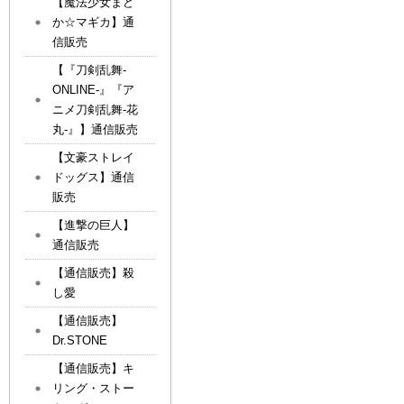
【魔法少女まど
か☆マギカ】通
信販売
【『刀剣乱舞-
ONLINE-』『ア
ニメ刀剣乱舞-花
丸-』】通信販売
【文豪ストレイ
ドッグス】通信
販売
【進撃の巨人】
通信販売
【通信販売】殺
し愛
【通信販売】
Dr.STONE
【通信販売】キ
リング・ストー