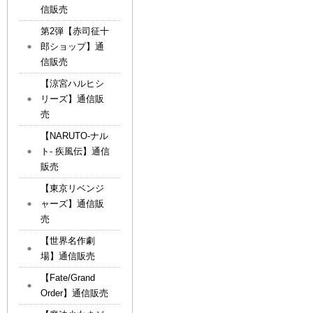
信販売
第2弾【赤司征十
郎ショップ】通
信販売
【涼宮ハルヒシ
リーズ】通信販
売
【NARUTO-ナル
ト- 疾風伝】通信
販売
【東京リベンジ
ャーズ】通信販
売
【世界名作劇
場】通信販売
【Fate/Grand
Order】通信販売