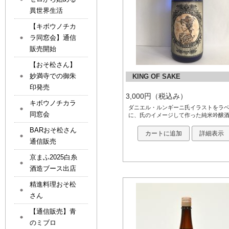
異世界生活
【キボウノチカ
ラ同窓会】通信
販売開始
【おそ松さん】
妙満寺での御朱
KING OF SAKE
印発売
3,000円（税込み）
キボウノチカラ
ダニエル・ルンギーニ氏イラストをラ
同窓会
に、氏のイメージして作った純米吟醸
BARおそ松さん
カートに追加
詳細表示
通信販売
京まふ2025白糸
酒造ブース出店
精進料理おそ松
さん
【通信販売】青
のミブロ