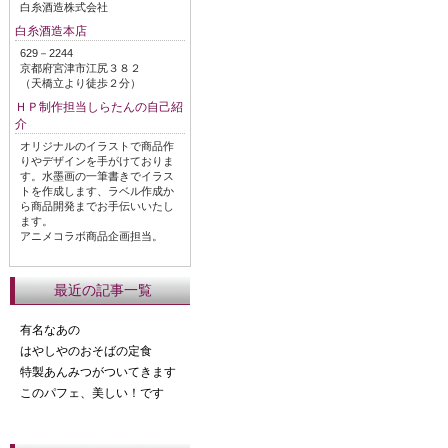
白糸酒造株式会社
白糸酒造本店
629－2244
京都府宮津市江尻３８２
（天橋立より徒歩２分）
ＨＰ制作担当しらたんの自己紹
介
オリジナルのイラストで商品作
りやデザインを手がけておりま
す。水墨画の一筆書きでイラス
トを作成します、ラベル作成か
ら商品開発までお手伝いいたし
ます。
アニメコラボ商品企画担当。
最近の記事一覧
有名なあの
はやしやのおそばの定食
特製あんみつがついてきます
このパフェ、美しい！です