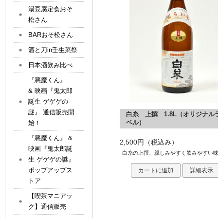
湯豆腐定食おそ
松さん
BARおそ松さん
酒と刀in壬生菜祭
日本酒飲み比べ
『悪魔くん』
& 映画『鬼太郎
誕生 ゲゲゲの
謎』 通信販売開
白糸 上撰 1.8L（オリジナル
始！
ベル）
『悪魔くん』 &
2,500円（税込み）
映画『鬼太郎誕
白糸の上撰、親しみやすく飲みやすい
生 ゲゲゲの謎』
ポップアップス
カートに追加
詳細表示
トア
【喫茶マニアッ
ク】通信販売