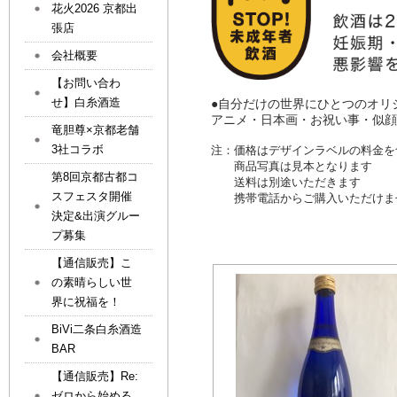
花火2026 京都出
張店
会社概要
【お問い合わ
せ】白糸酒造
●自分だけの世界にひとつのオリ
アニメ・日本画・お祝い事・似
竜胆尊×京都老舗
3社コラボ
注：価格はデザインラベルの料金を
商品写真は見本となります
第8回京都古都コ
送料は別途いただきます
スフェスタ開催
携帯電話からご購入いただけませ
決定&出演グルー
プ募集
【通信販売】こ
の素晴らしい世
界に祝福を！
BiVi二条白糸酒造
BAR
【通信販売】Re:
ゼロから始める