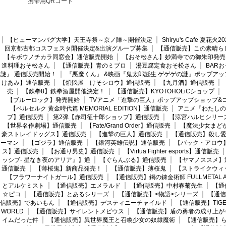
携帯用QRコード
【ヒューマンバグ大学】天王寺祭～京ノ陣～開催決定
Shiryu's Cafe 夏花
回京都古都コスフェスタ開催決定&出演グループ募集
【通信販売】この素晴ら
【キボウノチカラ同窓会】通信販売開始
【おそ松さん】妙満寺での御朱印発売
進料理おそ松さん
【通信販売】青のミブロ
湯豆腐定食おそ松さん
BAR
謎』 通信販売開始！
『悪魔くん』 &映画『鬼太郎誕生 ゲゲゲの謎』ポップアッ
けあみ】通信販売
【煩悩展 けそシロウ】通信販売
【九月酒】通信販売
売
【鉄拳8】鉄拳酒屋開催決定！
【通信販売】KYOTOHOLiCショップ
【ブルーロック】発売開始
TVアニメ「進撃の巨人」ポップアップショップ&
【ベルセルク 黄金時代篇 MEMORIAL EDITION】通信販売
アニメ『わたしの
プ】通信販売
第2弾【赤司征十郎ショップ】通信販売
【涼宮ハルヒシリー
【世界名作劇場】通信販売
【Fate/Grand Order】通信販売
【魔法少女まど
豪ストレイドッグス】通信販売
【進撃の巨人】通信販売
【通信販売】殺し
ーマン
【ゴジラ】通信販売
【銀河英雄伝説】通信販売
【バック・アロウ
ス】通信販売
【お通り男史】通信販売
【Virtua Fighter esports】通信販売
ッシブ- 星なき夜のアリア』】通
【ぐらんぶる】通信販売
【ヤマノススメ】
通信販売
【薄桜鬼】新商品発売！
【通信販売】薄桜鬼
【ストライクウィ
【フラワーナイトガール】通信販売
【通信販売】鋼の錬金術師 FULLMETAL AL
とアルケミスト
【通信販売】エメラルド
【通信販売】中村春菊先生
【通
☆ピコ
【通信販売】とあるシリーズ
【通信販売】<物語>シリーズ
【通信
信販売】であいもん
【通信販売】デスティニーチャイルド
【通信販売】TIGER
WORLD
【通信販売】サイレントメビウス
【通信販売】盾の勇者の成り上が
イムだった件
【通信販売】異世界魔王と召喚少女の奴隷魔術
【通信販売】ら