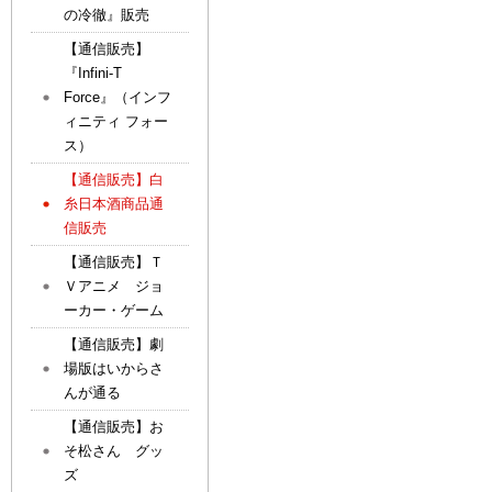
の冷徹』販売
【通信販売】
『Infini-T
Force』（インフ
ィニティ フォー
ス）
【通信販売】白
糸日本酒商品通
信販売
【通信販売】Ｔ
Ｖアニメ ジョ
ーカー・ゲーム
【通信販売】劇
場版はいからさ
んが通る
【通信販売】お
そ松さん グッ
ズ