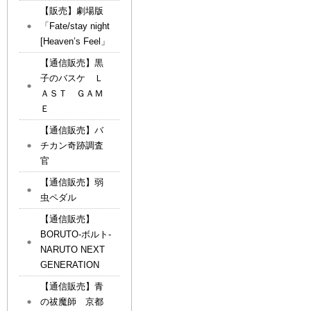
【販売】劇場版
「Fate/stay night
[Heaven’s Feel」
【通信販売】黒
子のバスケ Ｌ
ＡＳＴ ＧＡＭ
Ｅ
【通信販売】バ
チカン奇跡調査
官
【通信販売】弱
虫ペダル
【通信販売】
BORUTO-ボルト-
NARUTO NEXT
GENERATION
【通信販売】青
の祓魔師 京都