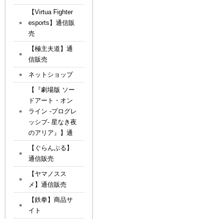
【Virtua Fighter
esports】通信販
売
【極主夫道】通
信販売
ネットショップ
【『劇場版 ソー
ドアート・オン
ライン -プログレ
ッシブ- 星なき夜
のアリア』】通
【ぐらんぶる】
通信販売
【ヤマノスス
メ】通信販売
【鉄拳】商品サ
イト