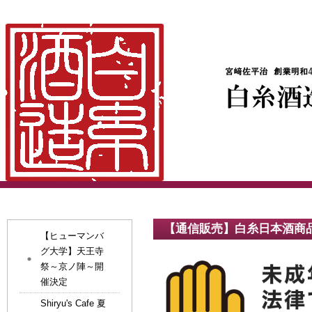
【通信販売】白糸日本酒商
【ヒューマンバ
グ大学】天王寺
祭～京ノ陣～開
催決定
Shiryu's Cafe 夏