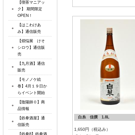
【喫茶マニアッ
ク】 期間限定
OPEN！
【はこわけあ
み】通信販売
【煩悩展 けそ
シロウ】通信販
売
【九月酒】通信
販売
【モノノケ絵
巻】4月１９日か
らイベント開始
【陰陽師０】商
品情報
白糸 佳撰 1.8L
【鉄拳酒屋】通
信販売
1,650円（税込み）
【鉄拳8】鉄拳酒