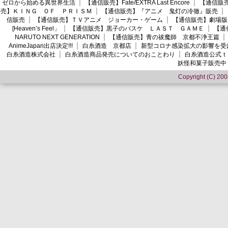
ゼロから始める異世界生活
【通信販売】Fate/EXTRA Last Encore
【通信販売】
売】ＫＩＮＧ ＯＦ ＰＲＩＳＭ
【通信販売】『アニメ 鬼灯の冷徹』販売
信販売
【通信販売】ＴＶアニメ ジョーカー・ゲーム
【通信販売】劇場版
[Heaven’s Feel」
【通信販売】黒子のバスケ ＬＡＳＴ ＧＡＭＥ
【通
NARUTO NEXT GENERATION
【通信販売】青の祓魔師 京都不浄王篇
AnimeJapan出店決定!!!
白糸酒造 京都店
新型コロナ感染拡大の影響を受
白糸酒造株式会社
白糸酒造商品発売についてのおことわり
白糸酒造公式ｔ
妖怪和菓子販売中
Copyright (C) 2008