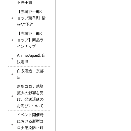
不浄王篇
【赤司征十郎シ
ョップ第2弾】情
報/ご予約
【赤司征十郎シ
ョップ】商品ラ
インナップ
AnimeJapan出店
決定!!!
白糸酒造 京都
店
新型コロナ感染
拡大の影響を受
け、発送遅延の
お詫びについて
イベント開催時
における新型コ
ロナ感染防止対