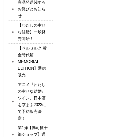
商品発送関する
お詫びとお知ら
せ
【わたしの幸せ
な結婚】一般発
売開始！
【ベルセルク 黄
金時代篇
MEMORIAL
EDITION】通信
販売
アニメ『わたし
の幸せな結婚』
ワイン、日本酒
を京まふ2023に
て予約販売決
定！
第1弾【赤司征十
郎ショップ】通