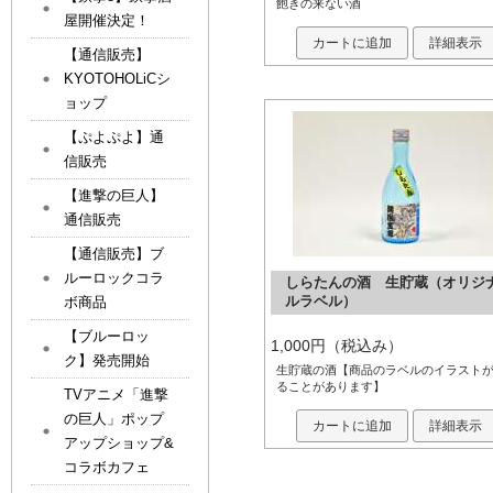
飽きの来ない酒
屋開催決定！
カートに追加
詳細表示
【通信販売】
KYOTOHOLiCシ
ョップ
【ぷよぷよ】通
信販売
【進撃の巨人】
通信販売
【通信販売】ブ
ルーロックコラ
しらたんの酒 生貯蔵（オリジ
ボ商品
ルラベル）
【ブルーロッ
1,000円（税込み）
ク】発売開始
生貯蔵の酒【商品のラベルのイラスト
ることがあります】
TVアニメ「進撃
の巨人」ポップ
カートに追加
詳細表示
アップショップ&
コラボカフェ