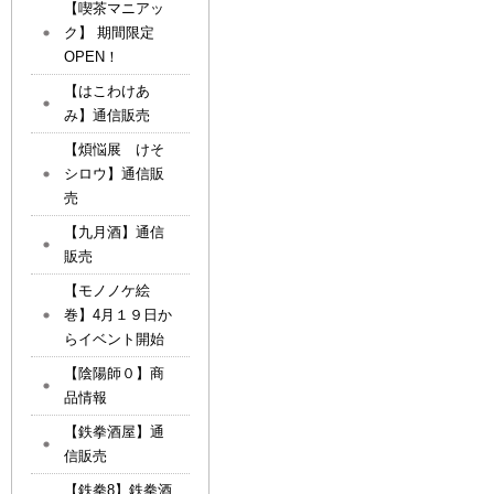
【喫茶マニアッ
ク】 期間限定
OPEN！
【はこわけあ
み】通信販売
【煩悩展 けそ
シロウ】通信販
売
【九月酒】通信
販売
【モノノケ絵
巻】4月１９日か
らイベント開始
【陰陽師０】商
品情報
【鉄拳酒屋】通
信販売
【鉄拳8】鉄拳酒