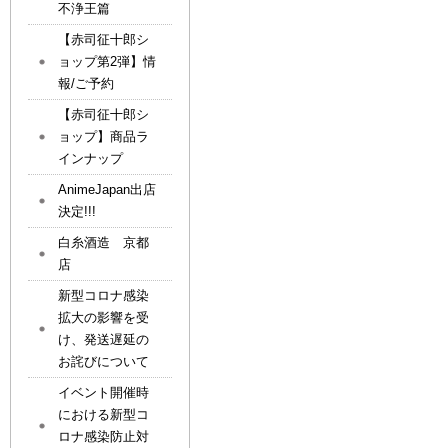
不浄王篇
【赤司征十郎シ
ョップ第2弾】情
報/ご予約
【赤司征十郎シ
ョップ】商品ラ
インナップ
AnimeJapan出店
決定!!!
白糸酒造 京都
店
新型コロナ感染
拡大の影響を受
け、発送遅延の
お詫びについて
イベント開催時
における新型コ
ロナ感染防止対