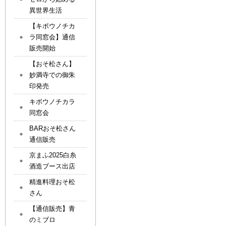
異世界生活
【キボウノチカ
ラ同窓会】通信
販売開始
【おそ松さん】
妙満寺での御朱
印発売
キボウノチカラ
同窓会
BARおそ松さん
通信販売
京まふ2025白糸
酒造ブース出店
精進料理おそ松
さん
【通信販売】青
のミブロ