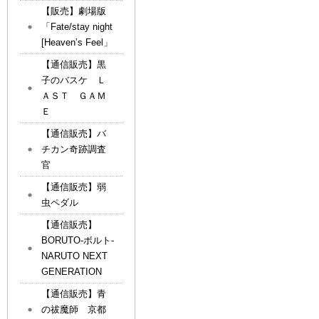
【販売】劇場版
「Fate/stay night
[Heaven’s Feel」
【通信販売】黒
子のバスケ Ｌ
ＡＳＴ ＧＡＭ
Ｅ
【通信販売】バ
チカン奇跡調査
官
【通信販売】弱
虫ペダル
【通信販売】
BORUTO-ボルト-
NARUTO NEXT
GENERATION
【通信販売】青
の祓魔師 京都