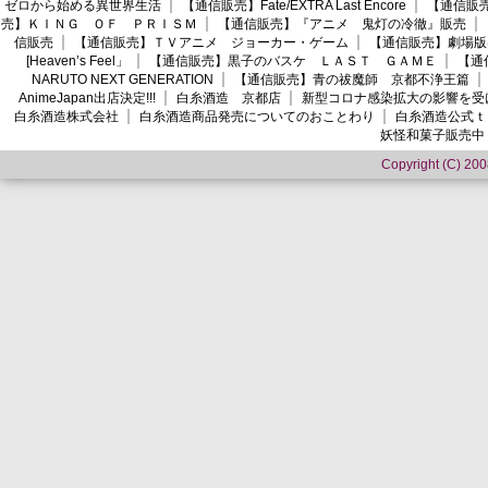
ゼロから始める異世界生活
【通信販売】Fate/EXTRA Last Encore
【通信販売】
売】ＫＩＮＧ ＯＦ ＰＲＩＳＭ
【通信販売】『アニメ 鬼灯の冷徹』販売
信販売
【通信販売】ＴＶアニメ ジョーカー・ゲーム
【通信販売】劇場版
[Heaven’s Feel」
【通信販売】黒子のバスケ ＬＡＳＴ ＧＡＭＥ
【通
NARUTO NEXT GENERATION
【通信販売】青の祓魔師 京都不浄王篇
AnimeJapan出店決定!!!
白糸酒造 京都店
新型コロナ感染拡大の影響を受
白糸酒造株式会社
白糸酒造商品発売についてのおことわり
白糸酒造公式ｔ
妖怪和菓子販売中
Copyright (C) 2008