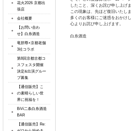
花火2026 京都出
したこと、深くお詫び申し上げ
張店
この現象は、先ほど復旧いたし
多くのお客様にご迷惑をおかけ
会社概要
心よりお詫び申し上げます。
【お問い合わ
せ】白糸酒造
白糸酒造
竜胆尊×京都老舗
3社コラボ
第8回京都古都コ
スフェスタ開催
決定&出演グルー
プ募集
【通信販売】こ
の素晴らしい世
界に祝福を！
BiVi二条白糸酒造
BAR
【通信販売】Re:
ゼロから始める