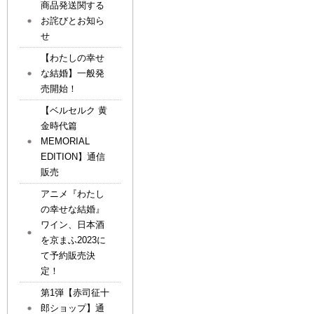
商品発送関する
お詫びとお知ら
せ
【わたしの幸せ
な結婚】一般発
売開始！
【ベルセルク 黄
金時代篇
MEMORIAL
EDITION】通信
販売
アニメ『わたし
の幸せな結婚』
ワイン、日本酒
を京まふ2023に
て予約販売決
定！
第1弾【赤司征十
郎ショップ】通