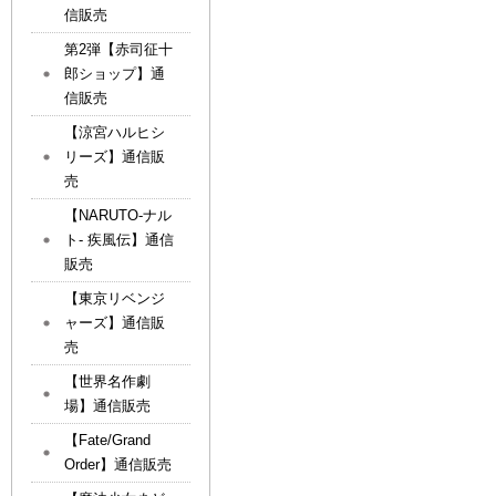
信販売
第2弾【赤司征十
郎ショップ】通
信販売
【涼宮ハルヒシ
リーズ】通信販
売
【NARUTO-ナル
ト- 疾風伝】通信
販売
【東京リベンジ
ャーズ】通信販
売
【世界名作劇
場】通信販売
【Fate/Grand
Order】通信販売