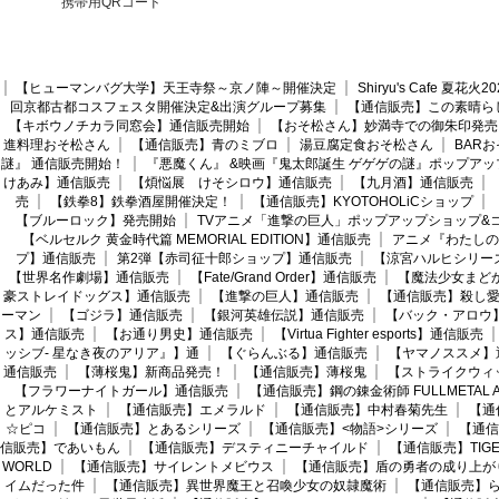
携帯用QRコード
【ヒューマンバグ大学】天王寺祭～京ノ陣～開催決定
Shiryu's Cafe 夏花
回京都古都コスフェスタ開催決定&出演グループ募集
【通信販売】この素晴ら
【キボウノチカラ同窓会】通信販売開始
【おそ松さん】妙満寺での御朱印発売
進料理おそ松さん
【通信販売】青のミブロ
湯豆腐定食おそ松さん
BAR
謎』 通信販売開始！
『悪魔くん』 &映画『鬼太郎誕生 ゲゲゲの謎』ポップアッ
けあみ】通信販売
【煩悩展 けそシロウ】通信販売
【九月酒】通信販売
売
【鉄拳8】鉄拳酒屋開催決定！
【通信販売】KYOTOHOLiCショップ
【ブルーロック】発売開始
TVアニメ「進撃の巨人」ポップアップショップ&
【ベルセルク 黄金時代篇 MEMORIAL EDITION】通信販売
アニメ『わたしの
プ】通信販売
第2弾【赤司征十郎ショップ】通信販売
【涼宮ハルヒシリー
【世界名作劇場】通信販売
【Fate/Grand Order】通信販売
【魔法少女まど
豪ストレイドッグス】通信販売
【進撃の巨人】通信販売
【通信販売】殺し
ーマン
【ゴジラ】通信販売
【銀河英雄伝説】通信販売
【バック・アロウ
ス】通信販売
【お通り男史】通信販売
【Virtua Fighter esports】通信販売
ッシブ- 星なき夜のアリア』】通
【ぐらんぶる】通信販売
【ヤマノススメ】
通信販売
【薄桜鬼】新商品発売！
【通信販売】薄桜鬼
【ストライクウィ
【フラワーナイトガール】通信販売
【通信販売】鋼の錬金術師 FULLMETAL AL
とアルケミスト
【通信販売】エメラルド
【通信販売】中村春菊先生
【通
☆ピコ
【通信販売】とあるシリーズ
【通信販売】<物語>シリーズ
【通信
信販売】であいもん
【通信販売】デスティニーチャイルド
【通信販売】TIGER
WORLD
【通信販売】サイレントメビウス
【通信販売】盾の勇者の成り上が
イムだった件
【通信販売】異世界魔王と召喚少女の奴隷魔術
【通信販売】ら