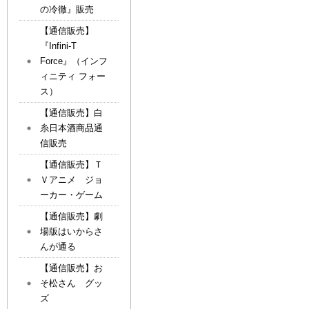
の冷徹』販売
【通信販売】
『Infini-T
Force』（インフ
ィニティ フォー
ス）
【通信販売】白
糸日本酒商品通
信販売
【通信販売】Ｔ
Ｖアニメ ジョ
ーカー・ゲーム
【通信販売】劇
場版はいからさ
んが通る
【通信販売】お
そ松さん グッ
ズ