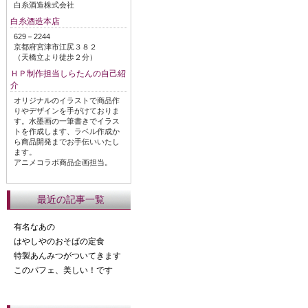
白糸酒造株式会社
白糸酒造本店
629－2244
京都府宮津市江尻３８２
（天橋立より徒歩２分）
ＨＰ制作担当しらたんの自己紹
介
オリジナルのイラストで商品作
りやデザインを手がけておりま
す。水墨画の一筆書きでイラス
トを作成します、ラベル作成か
ら商品開発までお手伝いいたし
ます。
アニメコラボ商品企画担当。
最近の記事一覧
有名なあの
はやしやのおそばの定食
特製あんみつがついてきます
このパフェ、美しい！です