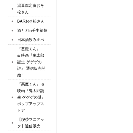
湯豆腐定食おそ
松さん
BARおそ松さん
酒と刀in壬生菜祭
日本酒飲み比べ
『悪魔くん』
& 映画『鬼太郎
誕生 ゲゲゲの
謎』 通信販売開
始！
『悪魔くん』 &
映画『鬼太郎誕
生 ゲゲゲの謎』
ポップアップス
トア
【喫茶マニアッ
ク】通信販売