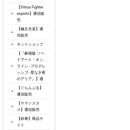
【Virtua Fighter
esports】通信販
売
【極主夫道】通
信販売
ネットショップ
【『劇場版 ソー
ドアート・オン
ライン -プログレ
ッシブ- 星なき夜
のアリア』】通
【ぐらんぶる】
通信販売
【ヤマノスス
メ】通信販売
【鉄拳】商品サ
イト