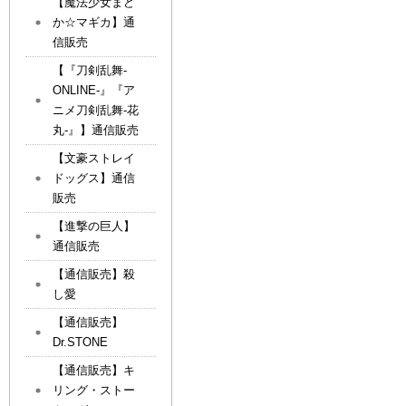
【魔法少女まど
か☆マギカ】通
信販売
【『刀剣乱舞-
ONLINE-』『ア
ニメ刀剣乱舞-花
丸-』】通信販売
【文豪ストレイ
ドッグス】通信
販売
【進撃の巨人】
通信販売
【通信販売】殺
し愛
【通信販売】
Dr.STONE
【通信販売】キ
リング・ストー