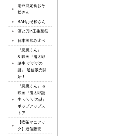
湯豆腐定食おそ
松さん
BARおそ松さん
酒と刀in壬生菜祭
日本酒飲み比べ
『悪魔くん』
& 映画『鬼太郎
誕生 ゲゲゲの
謎』 通信販売開
始！
『悪魔くん』 &
映画『鬼太郎誕
生 ゲゲゲの謎』
ポップアップス
トア
【喫茶マニアッ
ク】通信販売