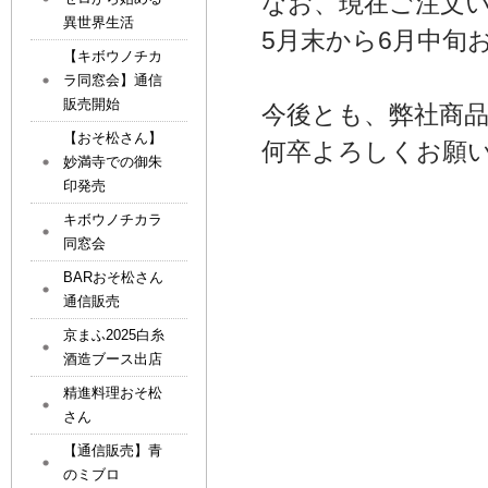
なお、現在ご注文
異世界生活
5月末から6月中旬
【キボウノチカ
ラ同窓会】通信
販売開始
今後とも、弊社商
【おそ松さん】
何卒よろしくお願
妙満寺での御朱
印発売
キボウノチカラ
同窓会
BARおそ松さん
通信販売
京まふ2025白糸
酒造ブース出店
精進料理おそ松
さん
【通信販売】青
のミブロ