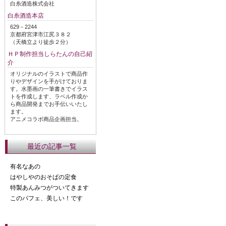
白糸酒造株式会社
白糸酒造本店
629－2244
京都府宮津市江尻３８２
（天橋立より徒歩２分）
ＨＰ制作担当しらたんの自己紹
介
オリジナルのイラストで商品作
りやデザインを手がけておりま
す。水墨画の一筆書きでイラス
トを作成します、ラベル作成か
ら商品開発までお手伝いいたし
ます。
アニメコラボ商品企画担当。
最近の記事一覧
有名なあの
はやしやのおそばの定食
特製あんみつがついてきます
このパフェ、美しい！です