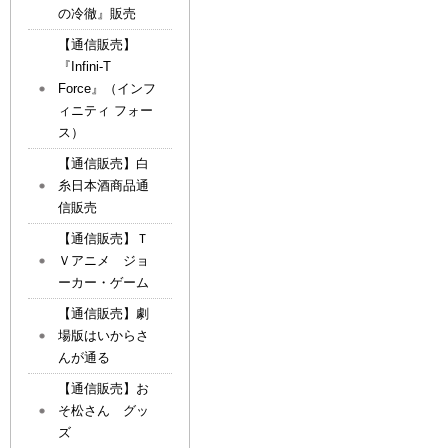
の冷徹』販売
【通信販売】
『Infini-T
Force』（インフ
ィニティ フォー
ス）
【通信販売】白
糸日本酒商品通
信販売
【通信販売】Ｔ
Ｖアニメ ジョ
ーカー・ゲーム
【通信販売】劇
場版はいからさ
んが通る
【通信販売】お
そ松さん グッ
ズ