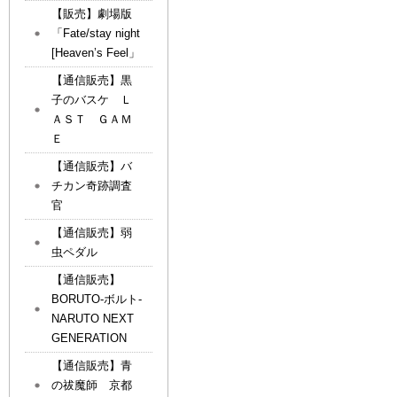
【販売】劇場版
「Fate/stay night
[Heaven’s Feel」
【通信販売】黒
子のバスケ Ｌ
ＡＳＴ ＧＡＭ
Ｅ
【通信販売】バ
チカン奇跡調査
官
【通信販売】弱
虫ペダル
【通信販売】
BORUTO-ボルト-
NARUTO NEXT
GENERATION
【通信販売】青
の祓魔師 京都