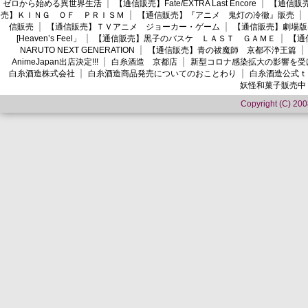
ゼロから始める異世界生活
【通信販売】Fate/EXTRA Last Encore
【通信販売】
売】ＫＩＮＧ ＯＦ ＰＲＩＳＭ
【通信販売】『アニメ 鬼灯の冷徹』販売
信販売
【通信販売】ＴＶアニメ ジョーカー・ゲーム
【通信販売】劇場版
[Heaven’s Feel」
【通信販売】黒子のバスケ ＬＡＳＴ ＧＡＭＥ
【通
NARUTO NEXT GENERATION
【通信販売】青の祓魔師 京都不浄王篇
AnimeJapan出店決定!!!
白糸酒造 京都店
新型コロナ感染拡大の影響を受
白糸酒造株式会社
白糸酒造商品発売についてのおことわり
白糸酒造公式ｔ
妖怪和菓子販売中
Copyright (C) 2008