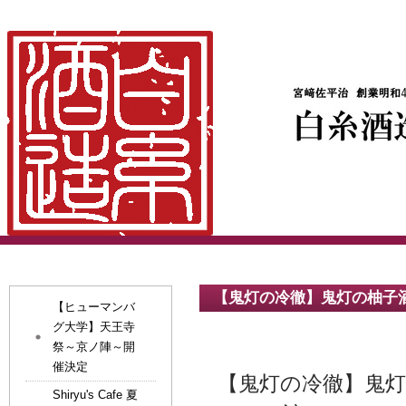
【鬼灯の冷徹】鬼灯の柚子
【ヒューマンバ
グ大学】天王寺
祭～京ノ陣～開
催決定
【鬼灯の冷徹】鬼
Shiryu's Cafe 夏