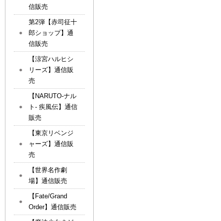
信販売
第2弾【赤司征十
郎ショップ】通
信販売
【涼宮ハルヒシ
リーズ】通信販
売
【NARUTO-ナル
ト- 疾風伝】通信
販売
【東京リベンジ
ャーズ】通信販
売
【世界名作劇
場】通信販売
【Fate/Grand
Order】通信販売