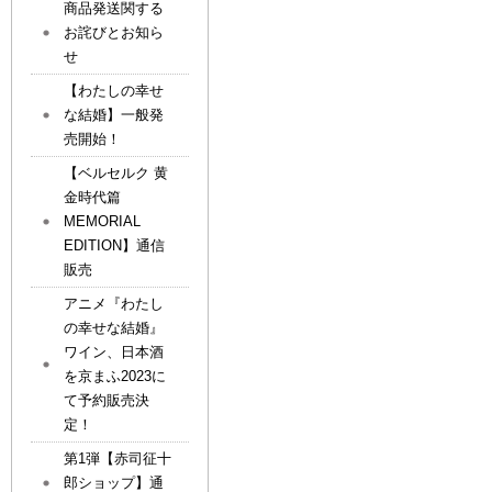
商品発送関する
お詫びとお知ら
せ
【わたしの幸せ
な結婚】一般発
売開始！
【ベルセルク 黄
金時代篇
MEMORIAL
EDITION】通信
販売
アニメ『わたし
の幸せな結婚』
ワイン、日本酒
を京まふ2023に
て予約販売決
定！
第1弾【赤司征十
郎ショップ】通