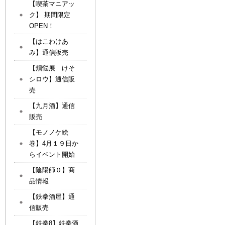
【喫茶マニアッ
ク】 期間限定
OPEN！
【はこわけあ
み】通信販売
【煩悩展 けそ
シロウ】通信販
売
【九月酒】通信
販売
【モノノケ絵
巻】4月１９日か
らイベント開始
【陰陽師０】商
品情報
【鉄拳酒屋】通
信販売
【鉄拳8】鉄拳酒