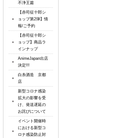
不浄王篇
【赤司征十郎シ
ョップ第2弾】情
報/ご予約
【赤司征十郎シ
ョップ】商品ラ
インナップ
AnimeJapan出店
決定!!!
白糸酒造 京都
店
新型コロナ感染
拡大の影響を受
け、発送遅延の
お詫びについて
イベント開催時
における新型コ
ロナ感染防止対