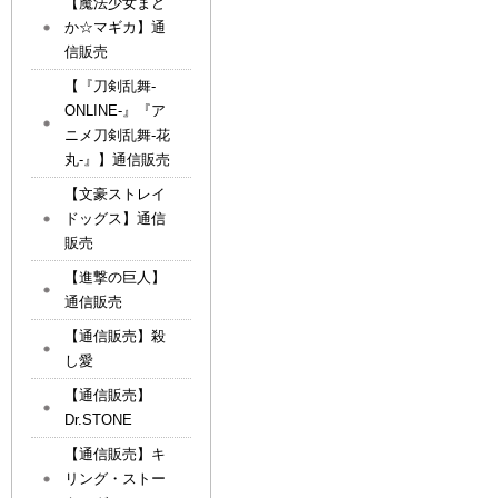
【魔法少女まど
か☆マギカ】通
信販売
【『刀剣乱舞-
ONLINE-』『ア
ニメ刀剣乱舞-花
丸-』】通信販売
【文豪ストレイ
ドッグス】通信
販売
【進撃の巨人】
通信販売
【通信販売】殺
し愛
【通信販売】
Dr.STONE
【通信販売】キ
リング・ストー