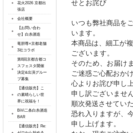
せとお詫び
花火2026 京都出
張店
会社概要
いつも弊社商品を
【お問い合わ
います。
せ】白糸酒造
本商品は、細工が
竜胆尊×京都老舗
3社コラボ
ございます。
第8回京都古都コ
そのため、お届け
スフェスタ開催
ご迷惑ご心配おか
決定&出演グルー
プ募集
心よりお詫び申し
【通信販売】こ
申し訳ございませ
の素晴らしい世
界に祝福を！
順次発送させてい
BiVi二条白糸酒造
恐れ入りますが、
BAR
申し上げます。
【通信販売】Re:
ゼロから始める