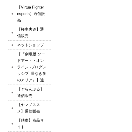
【Virtua Fighter
esports】通信販
売
【極主夫道】通
信販売
ネットショップ
【『劇場版 ソー
ドアート・オン
ライン -プログレ
ッシブ- 星なき夜
のアリア』】通
【ぐらんぶる】
通信販売
【ヤマノスス
メ】通信販売
【鉄拳】商品サ
イト