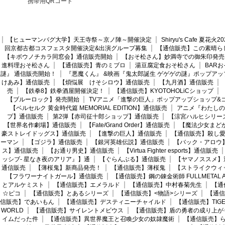
携帯用QRコード
【ヒューマンバグ大学】天王寺祭～京ノ陣～開催決定
Shiryu's Cafe 夏花
回京都古都コスフェスタ開催決定&出演グループ募集
【通信販売】この素晴ら
【キボウノチカラ同窓会】通信販売開始
【おそ松さん】妙満寺での御朱印発売
進料理おそ松さん
【通信販売】青のミブロ
湯豆腐定食おそ松さん
BAR
謎』 通信販売開始！
『悪魔くん』 &映画『鬼太郎誕生 ゲゲゲの謎』ポップアッ
けあみ】通信販売
【煩悩展 けそシロウ】通信販売
【九月酒】通信販売
売
【鉄拳8】鉄拳酒屋開催決定！
【通信販売】KYOTOHOLiCショップ
【ブルーロック】発売開始
TVアニメ「進撃の巨人」ポップアップショップ&
【ベルセルク 黄金時代篇 MEMORIAL EDITION】通信販売
アニメ『わたしの
プ】通信販売
第2弾【赤司征十郎ショップ】通信販売
【涼宮ハルヒシリー
【世界名作劇場】通信販売
【Fate/Grand Order】通信販売
【魔法少女まど
豪ストレイドッグス】通信販売
【進撃の巨人】通信販売
【通信販売】殺し
ーマン
【ゴジラ】通信販売
【銀河英雄伝説】通信販売
【バック・アロウ
ス】通信販売
【お通り男史】通信販売
【Virtua Fighter esports】通信販売
ッシブ- 星なき夜のアリア』】通
【ぐらんぶる】通信販売
【ヤマノススメ】
通信販売
【薄桜鬼】新商品発売！
【通信販売】薄桜鬼
【ストライクウィ
【フラワーナイトガール】通信販売
【通信販売】鋼の錬金術師 FULLMETAL AL
とアルケミスト
【通信販売】エメラルド
【通信販売】中村春菊先生
【通
☆ピコ
【通信販売】とあるシリーズ
【通信販売】<物語>シリーズ
【通信
信販売】であいもん
【通信販売】デスティニーチャイルド
【通信販売】TIGER
WORLD
【通信販売】サイレントメビウス
【通信販売】盾の勇者の成り上が
イムだった件
【通信販売】異世界魔王と召喚少女の奴隷魔術
【通信販売】ら