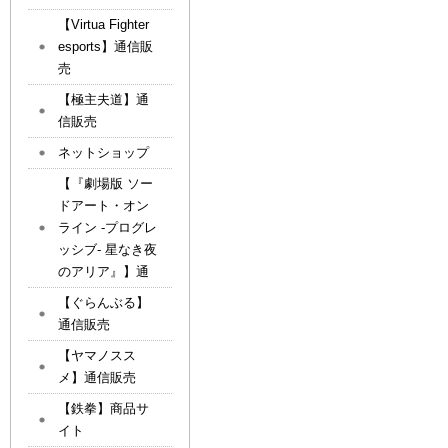
【Virtua Fighter
esports】通信販
売
【極主夫道】通
信販売
ネットショップ
【『劇場版 ソー
ドアート・オン
ライン -プログレ
ッシブ- 星なき夜
のアリア』】通
【ぐらんぶる】
通信販売
【ヤマノスス
メ】通信販売
【鉄拳】商品サ
イト