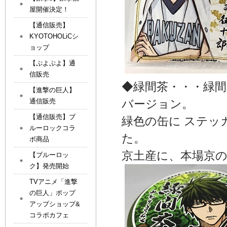
屋開催決定！
【通信販売】
KYOTOHOLiCシ
ョップ
【ぷよぷよ】通
信販売
◆緑間茶・・・緑
【進撃の巨人】
通信販売
バージョン。
【通信販売】ブ
緑色の缶に ステッ
ルーロックコラ
た。
ボ商品
京土産に、本場京
【ブルーロッ
ク】発売開始
TVアニメ「進撃
の巨人」ポップ
アップショップ&
コラボカフェ