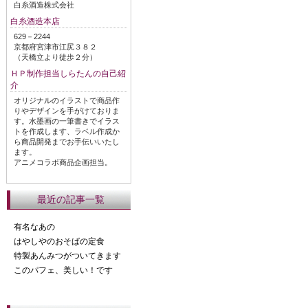
白糸酒造株式会社
白糸酒造本店
629－2244
京都府宮津市江尻３８２
（天橋立より徒歩２分）
ＨＰ制作担当しらたんの自己紹
介
オリジナルのイラストで商品作
りやデザインを手がけておりま
す。水墨画の一筆書きでイラス
トを作成します、ラベル作成か
ら商品開発までお手伝いいたし
ます。
アニメコラボ商品企画担当。
最近の記事一覧
有名なあの
はやしやのおそばの定食
特製あんみつがついてきます
このパフェ、美しい！です