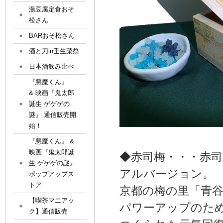
湯豆腐定食おそ
松さん
BARおそ松さん
酒と刀in壬生菜祭
日本酒飲み比べ
『悪魔くん』
& 映画『鬼太郎
誕生 ゲゲゲの
謎』 通信販売開
始！
『悪魔くん』 &
映画『鬼太郎誕
◆赤司梅・・・赤
生 ゲゲゲの謎』
アルバージョン。
ポップアップス
トア
京都の梅の里「青谷
【喫茶マニアッ
パワーアップのた
ク】通信販売