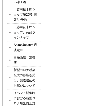
不浄王篇
【赤司征十郎シ
ョップ第2弾】情
報/ご予約
【赤司征十郎シ
ョップ】商品ラ
インナップ
AnimeJapan出店
決定!!!
白糸酒造 京都
店
新型コロナ感染
拡大の影響を受
け、発送遅延の
お詫びについて
イベント開催時
における新型コ
ロナ感染防止対