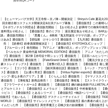
携帯用QRコード
【ヒューマンバグ大学】天王寺祭～京ノ陣～開催決定
Shiryu's Cafe 夏花
回京都古都コスフェスタ開催決定&出演グループ募集
【通信販売】この素晴ら
【キボウノチカラ同窓会】通信販売開始
【おそ松さん】妙満寺での御朱印発売
進料理おそ松さん
【通信販売】青のミブロ
湯豆腐定食おそ松さん
BAR
謎』 通信販売開始！
『悪魔くん』 &映画『鬼太郎誕生 ゲゲゲの謎』ポップアッ
けあみ】通信販売
【煩悩展 けそシロウ】通信販売
【九月酒】通信販売
売
【鉄拳8】鉄拳酒屋開催決定！
【通信販売】KYOTOHOLiCショップ
【ブルーロック】発売開始
TVアニメ「進撃の巨人」ポップアップショップ&
【ベルセルク 黄金時代篇 MEMORIAL EDITION】通信販売
アニメ『わたしの
プ】通信販売
第2弾【赤司征十郎ショップ】通信販売
【涼宮ハルヒシリー
【世界名作劇場】通信販売
【Fate/Grand Order】通信販売
【魔法少女まど
豪ストレイドッグス】通信販売
【進撃の巨人】通信販売
【通信販売】殺し
ーマン
【ゴジラ】通信販売
【銀河英雄伝説】通信販売
【バック・アロウ
ス】通信販売
【お通り男史】通信販売
【Virtua Fighter esports】通信販売
ッシブ- 星なき夜のアリア』】通
【ぐらんぶる】通信販売
【ヤマノススメ】
通信販売
【薄桜鬼】新商品発売！
【通信販売】薄桜鬼
【ストライクウィ
【フラワーナイトガール】通信販売
【通信販売】鋼の錬金術師 FULLMETAL AL
とアルケミスト
【通信販売】エメラルド
【通信販売】中村春菊先生
【通
☆ピコ
【通信販売】とあるシリーズ
【通信販売】<物語>シリーズ
【通信
信販売】であいもん
【通信販売】デスティニーチャイルド
【通信販売】TIGER
WORLD
【通信販売】サイレントメビウス
【通信販売】盾の勇者の成り上が
イムだった件
【通信販売】異世界魔王と召喚少女の奴隷魔術
【通信販売】ら