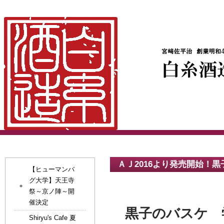
ＡＪ2016より発売開始！
【ヒューマンバ
グ大学】天王寺
祭～京ノ陣～開
催決定
黒子のバスケ 
Shiryu's Cafe 夏