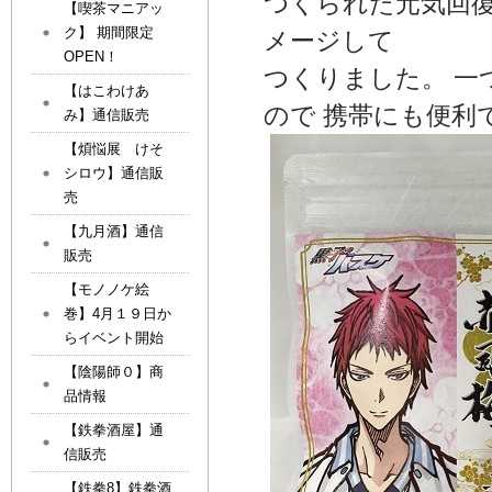
つくられた元気回復
【喫茶マニアッ
ク】 期間限定
メージして
OPEN！
つくりました。 
【はこわけあ
ので 携帯にも便利
み】通信販売
【煩悩展 けそ
シロウ】通信販
売
【九月酒】通信
販売
【モノノケ絵
巻】4月１９日か
らイベント開始
【陰陽師０】商
品情報
【鉄拳酒屋】通
信販売
【鉄拳8】鉄拳酒