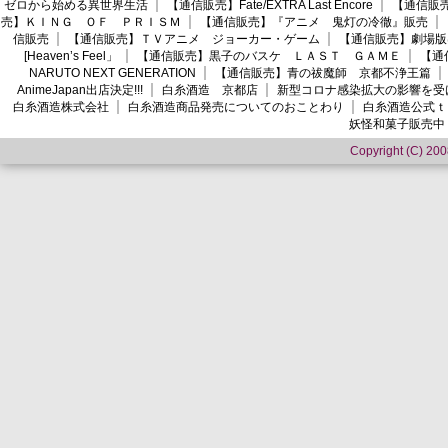
ゼロから始める異世界生活
【通信販売】Fate/EXTRA Last Encore
【通信販売】
売】ＫＩＮＧ ＯＦ ＰＲＩＳＭ
【通信販売】『アニメ 鬼灯の冷徹』販売
信販売
【通信販売】ＴＶアニメ ジョーカー・ゲーム
【通信販売】劇場版
[Heaven’s Feel」
【通信販売】黒子のバスケ ＬＡＳＴ ＧＡＭＥ
【通
NARUTO NEXT GENERATION
【通信販売】青の祓魔師 京都不浄王篇
AnimeJapan出店決定!!!
白糸酒造 京都店
新型コロナ感染拡大の影響を受
白糸酒造株式会社
白糸酒造商品発売についてのおことわり
白糸酒造公式ｔ
妖怪和菓子販売中
Copyright (C) 2008