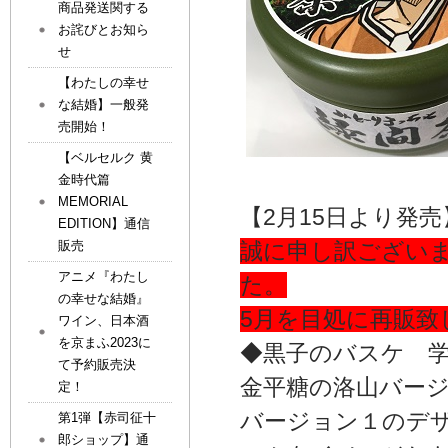
商品発送関する
お詫びとお知ら
せ
【わたしの幸せ
な結婚】一般発
売開始！
【ベルセルク 黄
金時代篇
MEMORIAL
【2月15日より発売
EDITION】通信
販売
誠に申し訳ございま
アニメ『わたし
た。
の幸せな結婚』
5月を目処に再販
ワイン、日本酒
を京まふ2023に
◆黒子のバスケ 
て予約販売決
金平糖の洛山バー
定！
バージョン１のデ
第1弾【赤司征十
郎ショップ】通