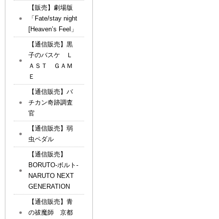
【販売】劇場版
「Fate/stay night
[Heaven’s Feel」
【通信販売】黒
子のバスケ Ｌ
ＡＳＴ ＧＡＭ
Ｅ
【通信販売】バ
チカン奇跡調査
官
【通信販売】弱
虫ペダル
【通信販売】
BORUTO-ボルト-
NARUTO NEXT
GENERATION
【通信販売】青
の祓魔師 京都