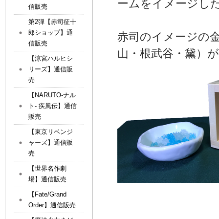
ームをイメージし
信販売
第2弾【赤司征十
郎ショップ】通
赤司のイメージの金
信販売
山・根武谷・黛）
【涼宮ハルヒシ
リーズ】通信販
売
【NARUTO-ナル
ト- 疾風伝】通信
販売
【東京リベンジ
ャーズ】通信販
売
【世界名作劇
場】通信販売
【Fate/Grand
Order】通信販売