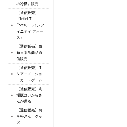
の冷徹』販売
【通信販売】
『Infini-T
Force』（インフ
ィニティ フォー
ス）
【通信販売】白
糸日本酒商品通
信販売
【通信販売】Ｔ
Ｖアニメ ジョ
ーカー・ゲーム
【通信販売】劇
場版はいからさ
んが通る
【通信販売】お
そ松さん グッ
ズ