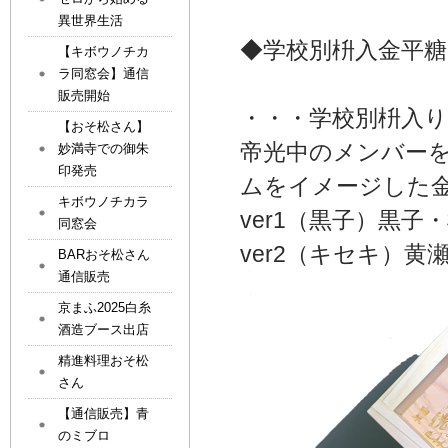
異世界生活
◆学校別枡入金平糖
【キボウノチカ
ラ同窓会】通信
販売開始
・・・学校別枡入
【おそ松さん】
帝光中のメンバー
妙満寺での御朱
印発売
ムをイメージした
キボウノチカラ
ver1（黒子）黒
同窓会
ver2（キセキ）
BARおそ松さん
通信販売
京まふ2025白糸
酒造ブース出店
精進料理おそ松
さん
【通信販売】青
のミブロ