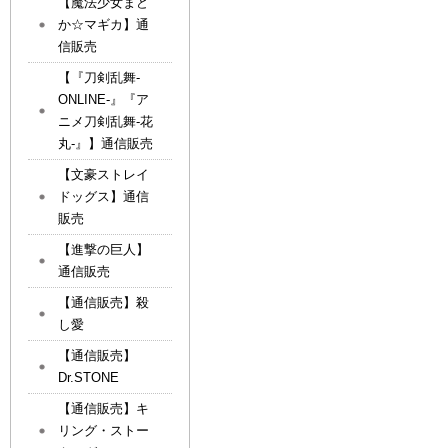
【魔法少女まど
か☆マギカ】通
信販売
【『刀剣乱舞-
ONLINE-』『ア
ニメ刀剣乱舞-花
丸-』】通信販売
【文豪ストレイ
ドッグス】通信
販売
【進撃の巨人】
通信販売
【通信販売】殺
し愛
【通信販売】
Dr.STONE
【通信販売】キ
リング・ストー