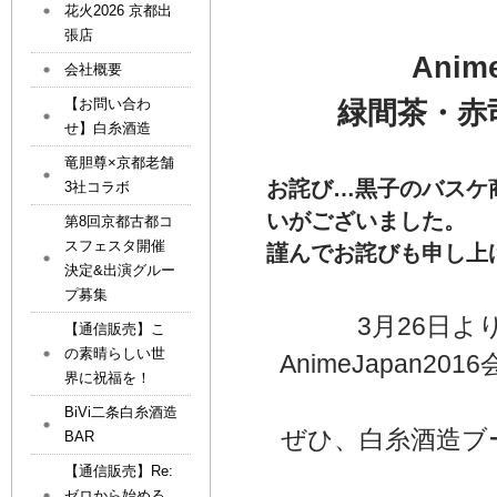
花火2026 京都出
張店
Ani
会社概要
【お問い合わ
緑間茶・赤
せ】白糸酒造
竜胆尊×京都老舗
お詫び…黒子のバスケ
3社コラボ
いがございました。
第8回京都古都コ
スフェスタ開催
謹んでお詫びも申し上
決定&出演グルー
プ募集
3月26日
【通信販売】こ
の素晴らしい世
AnimeJapan
界に祝福を！
BiVi二条白糸酒造
ぜひ、白糸酒造ブ
BAR
【通信販売】Re:
ゼロから始める