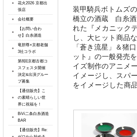
花火2026 京都出
装甲騎兵ボトムズ
張店
橋立の酒蔵 白糸酒
会社概要
れた『メカニックデ
【お問い合わ
せ】白糸酒造
し、大ヒット商品
竜胆尊×京都老舗
「蒼き流星」＆猪口
3社コラボ
ット』の一般発売
第8回京都古都コ
イズ制作のアニメ
スフェスタ開催
イメージし、スパー
決定&出演グルー
プ募集
をイメージした商
【通信販売】こ
の素晴らしい世
界に祝福を！
BiVi二条白糸酒造
BAR
【通信販売】Re:
ゼロから始める