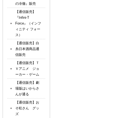
の冷徹』販売
【通信販売】
『Infini-T
Force』（インフ
ィニティ フォー
ス）
【通信販売】白
糸日本酒商品通
信販売
【通信販売】Ｔ
Ｖアニメ ジョ
ーカー・ゲーム
【通信販売】劇
場版はいからさ
んが通る
【通信販売】お
そ松さん グッ
ズ