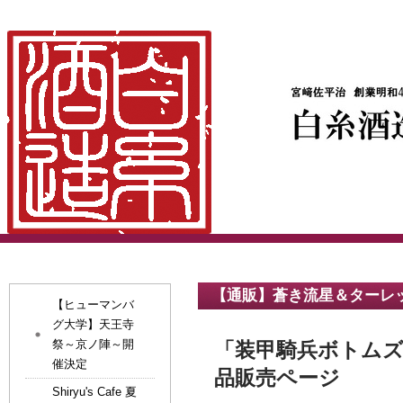
【通販】蒼き流星＆ターレ
【ヒューマンバ
グ大学】天王寺
祭～京ノ陣～開
「装甲騎兵ボトム
催決定
品販売ページ
Shiryu's Cafe 夏