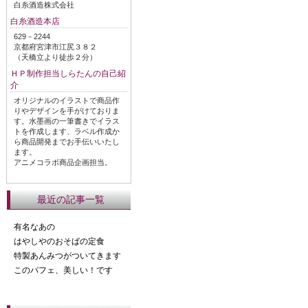
白糸酒造株式会社
白糸酒造本店
629－2244
京都府宮津市江尻３８２
（天橋立より徒歩２分）
ＨＰ制作担当しらたんの自己紹
介
オリジナルのイラストで商品作
りやデザインを手がけておりま
す。水墨画の一筆書きでイラス
トを作成します、ラベル作成か
ら商品開発までお手伝いいたし
ます。
アニメコラボ商品企画担当。
最近の記事一覧
有名なあの
はやしやのおそばの定食
特製あんみつがついてきます
このパフェ、美しい！です