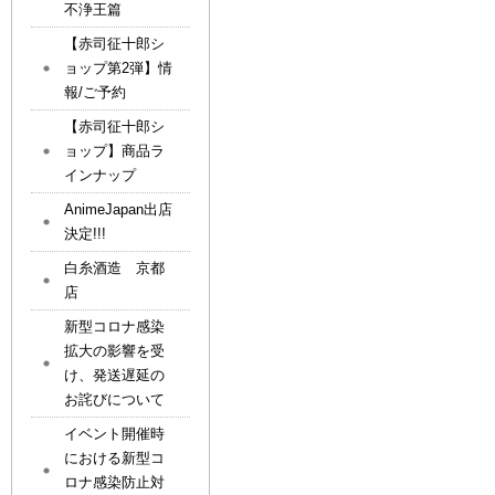
不浄王篇
【赤司征十郎シ
ョップ第2弾】情
報/ご予約
【赤司征十郎シ
ョップ】商品ラ
インナップ
AnimeJapan出店
決定!!!
白糸酒造 京都
店
新型コロナ感染
拡大の影響を受
け、発送遅延の
お詫びについて
イベント開催時
における新型コ
ロナ感染防止対