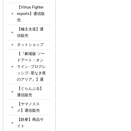
【Virtua Fighter
esports】通信販
売
【極主夫道】通
信販売
ネットショップ
【『劇場版 ソー
ドアート・オン
ライン -プログレ
ッシブ- 星なき夜
のアリア』】通
【ぐらんぶる】
通信販売
【ヤマノスス
メ】通信販売
【鉄拳】商品サ
イト