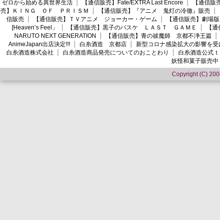
ゼロから始める異世界生活
【通信販売】Fate/EXTRA Last Encore
【通信販売】
売】ＫＩＮＧ ＯＦ ＰＲＩＳＭ
【通信販売】『アニメ 鬼灯の冷徹』販売
信販売
【通信販売】ＴＶアニメ ジョーカー・ゲーム
【通信販売】劇場版
[Heaven’s Feel」
【通信販売】黒子のバスケ ＬＡＳＴ ＧＡＭＥ
【通
NARUTO NEXT GENERATION
【通信販売】青の祓魔師 京都不浄王篇
AnimeJapan出店決定!!!
白糸酒造 京都店
新型コロナ感染拡大の影響を受
白糸酒造株式会社
白糸酒造商品発売についてのおことわり
白糸酒造公式ｔ
妖怪和菓子販売中
Copyright (C) 2008