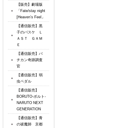
【販売】劇場版
「Fate/stay night
[Heaven’s Feel」
【通信販売】黒
子のバスケ Ｌ
ＡＳＴ ＧＡＭ
Ｅ
【通信販売】バ
チカン奇跡調査
官
【通信販売】弱
虫ペダル
【通信販売】
BORUTO-ボルト-
NARUTO NEXT
GENERATION
【通信販売】青
の祓魔師 京都