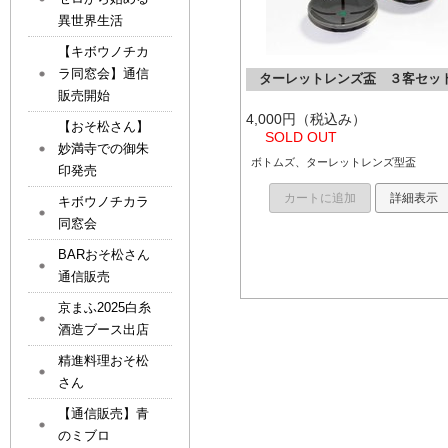
異世界生活
【キボウノチカ
ラ同窓会】通信
ターレットレンズ盃 ３客セッ
販売開始
4,000円（税込み）
【おそ松さん】
SOLD OUT
妙満寺での御朱
ボトムズ、ターレットレンズ型盃
印発売
カートに追加
詳細表示
キボウノチカラ
同窓会
BARおそ松さん
通信販売
京まふ2025白糸
酒造ブース出店
精進料理おそ松
さん
【通信販売】青
のミブロ