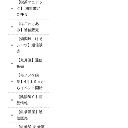
【喫茶マニアッ
ク】 期間限定
OPEN！
【はこわけあ
み】通信販売
【煩悩展 けそ
シロウ】通信販
売
【九月酒】通信
販売
【モノノケ絵
巻】4月１９日か
らイベント開始
【陰陽師０】商
品情報
【鉄拳酒屋】通
信販売
【鉄拳8】鉄拳酒