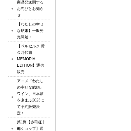
商品発送関する
お詫びとお知ら
せ
【わたしの幸せ
な結婚】一般発
売開始！
【ベルセルク 黄
金時代篇
MEMORIAL
EDITION】通信
販売
アニメ『わたし
の幸せな結婚』
ワイン、日本酒
を京まふ2023に
て予約販売決
定！
第1弾【赤司征十
郎ショップ】通