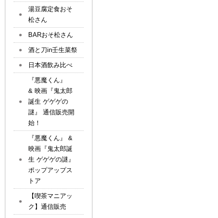
湯豆腐定食おそ
松さん
BARおそ松さん
酒と刀in壬生菜祭
日本酒飲み比べ
『悪魔くん』
& 映画『鬼太郎
誕生 ゲゲゲの
謎』 通信販売開
始！
『悪魔くん』 &
映画『鬼太郎誕
生 ゲゲゲの謎』
ポップアップス
トア
【喫茶マニアッ
ク】通信販売