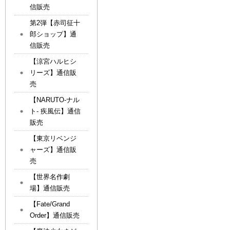
信販売
第2弾【赤司征十
郎ショップ】通
信販売
【涼宮ハルヒシ
リーズ】通信販
売
【NARUTO-ナル
ト- 疾風伝】通信
販売
【東京リベンジ
ャーズ】通信販
売
【世界名作劇
場】通信販売
【Fate/Grand
Order】通信販売