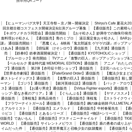
携帯用QRコード
【ヒューマンバグ大学】天王寺祭～京ノ陣～開催決定
Shiryu's Cafe 夏花
回京都古都コスフェスタ開催決定&出演グループ募集
【通信販売】この素晴ら
【キボウノチカラ同窓会】通信販売開始
【おそ松さん】妙満寺での御朱印発売
進料理おそ松さん
【通信販売】青のミブロ
湯豆腐定食おそ松さん
BAR
謎』 通信販売開始！
『悪魔くん』 &映画『鬼太郎誕生 ゲゲゲの謎』ポップアッ
けあみ】通信販売
【煩悩展 けそシロウ】通信販売
【九月酒】通信販売
売
【鉄拳8】鉄拳酒屋開催決定！
【通信販売】KYOTOHOLiCショップ
【ブルーロック】発売開始
TVアニメ「進撃の巨人」ポップアップショップ&
【ベルセルク 黄金時代篇 MEMORIAL EDITION】通信販売
アニメ『わたしの
プ】通信販売
第2弾【赤司征十郎ショップ】通信販売
【涼宮ハルヒシリー
【世界名作劇場】通信販売
【Fate/Grand Order】通信販売
【魔法少女まど
豪ストレイドッグス】通信販売
【進撃の巨人】通信販売
【通信販売】殺し
ーマン
【ゴジラ】通信販売
【銀河英雄伝説】通信販売
【バック・アロウ
ス】通信販売
【お通り男史】通信販売
【Virtua Fighter esports】通信販売
ッシブ- 星なき夜のアリア』】通
【ぐらんぶる】通信販売
【ヤマノススメ】
通信販売
【薄桜鬼】新商品発売！
【通信販売】薄桜鬼
【ストライクウィ
【フラワーナイトガール】通信販売
【通信販売】鋼の錬金術師 FULLMETAL AL
とアルケミスト
【通信販売】エメラルド
【通信販売】中村春菊先生
【通
☆ピコ
【通信販売】とあるシリーズ
【通信販売】<物語>シリーズ
【通信
信販売】であいもん
【通信販売】デスティニーチャイルド
【通信販売】TIGER
WORLD
【通信販売】サイレントメビウス
【通信販売】盾の勇者の成り上が
イムだった件
【通信販売】異世界魔王と召喚少女の奴隷魔術
【通信販売】ら