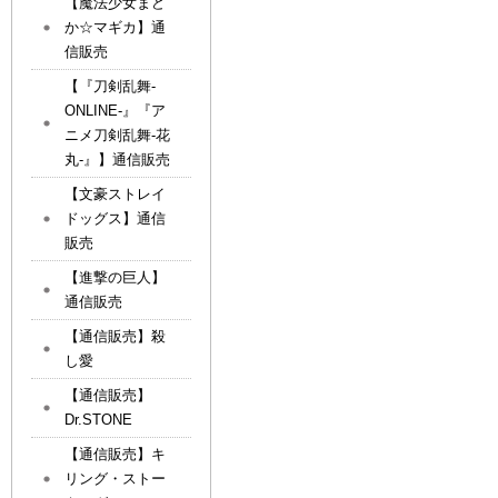
【魔法少女まど
か☆マギカ】通
信販売
【『刀剣乱舞-
ONLINE-』『ア
ニメ刀剣乱舞-花
丸-』】通信販売
【文豪ストレイ
ドッグス】通信
販売
【進撃の巨人】
通信販売
【通信販売】殺
し愛
【通信販売】
Dr.STONE
【通信販売】キ
リング・ストー