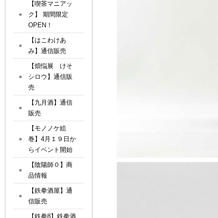
【喫茶マニアッ
ク】 期間限定
OPEN！
【はこわけあ
み】通信販売
【煩悩展 けそ
シロウ】通信販
売
【九月酒】通信
販売
【モノノケ絵
巻】4月１９日か
らイベント開始
【陰陽師０】商
品情報
【鉄拳酒屋】通
信販売
【鉄拳8】鉄拳酒