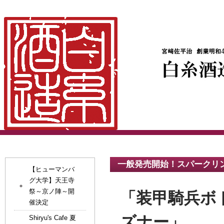
一般発売開始！スパークリ
【ヒューマンバ
グ大学】天王寺
祭～京ノ陣～開
「装甲騎兵ボ
催決定
ズナー」
Shiryu's Cafe 夏