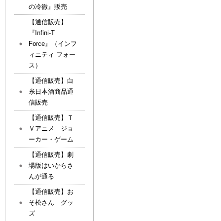
の冷徹』販売
【通信販売】
『Infini-T
Force』（インフ
ィニティ フォー
ス）
【通信販売】白
糸日本酒商品通
信販売
【通信販売】Ｔ
Ｖアニメ ジョ
ーカー・ゲーム
【通信販売】劇
場版はいからさ
んが通る
【通信販売】お
そ松さん グッ
ズ