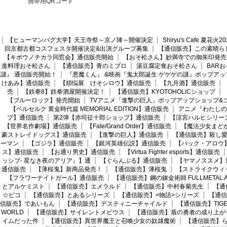
携帯用QRコード
【ヒューマンバグ大学】天王寺祭～京ノ陣～開催決定
Shiryu's Cafe 夏花
回京都古都コスフェスタ開催決定&出演グループ募集
【通信販売】この素晴ら
【キボウノチカラ同窓会】通信販売開始
【おそ松さん】妙満寺での御朱印発売
進料理おそ松さん
【通信販売】青のミブロ
湯豆腐定食おそ松さん
BAR
謎』 通信販売開始！
『悪魔くん』 &映画『鬼太郎誕生 ゲゲゲの謎』ポップアッ
けあみ】通信販売
【煩悩展 けそシロウ】通信販売
【九月酒】通信販売
売
【鉄拳8】鉄拳酒屋開催決定！
【通信販売】KYOTOHOLiCショップ
【ブルーロック】発売開始
TVアニメ「進撃の巨人」ポップアップショップ&
【ベルセルク 黄金時代篇 MEMORIAL EDITION】通信販売
アニメ『わたしの
プ】通信販売
第2弾【赤司征十郎ショップ】通信販売
【涼宮ハルヒシリー
【世界名作劇場】通信販売
【Fate/Grand Order】通信販売
【魔法少女まど
豪ストレイドッグス】通信販売
【進撃の巨人】通信販売
【通信販売】殺し
ーマン
【ゴジラ】通信販売
【銀河英雄伝説】通信販売
【バック・アロウ
ス】通信販売
【お通り男史】通信販売
【Virtua Fighter esports】通信販売
ッシブ- 星なき夜のアリア』】通
【ぐらんぶる】通信販売
【ヤマノススメ】
通信販売
【薄桜鬼】新商品発売！
【通信販売】薄桜鬼
【ストライクウィ
【フラワーナイトガール】通信販売
【通信販売】鋼の錬金術師 FULLMETAL AL
とアルケミスト
【通信販売】エメラルド
【通信販売】中村春菊先生
【通
☆ピコ
【通信販売】とあるシリーズ
【通信販売】<物語>シリーズ
【通信
信販売】であいもん
【通信販売】デスティニーチャイルド
【通信販売】TIGER
WORLD
【通信販売】サイレントメビウス
【通信販売】盾の勇者の成り上が
イムだった件
【通信販売】異世界魔王と召喚少女の奴隷魔術
【通信販売】ら