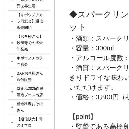
異世界生活
◆スパークリン
【キボウノチカ
ラ同窓会】通信
ット
販売開始
【おそ松さん】
・酒類：スパーク
妙満寺での御朱
・容量：300ml
印発売
・アルコール度数
キボウノチカラ
同窓会
・酒質：スパーク
BARおそ松さん
きりドライな味わ
通信販売
いただけます。
京まふ2025白糸
酒造ブース出店
・価格：3,800円
精進料理おそ松
さん
【point】
【通信販売】青
・監督である高橋
のミブロ