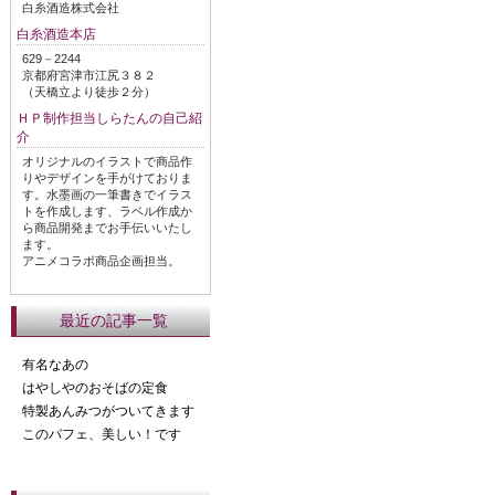
白糸酒造株式会社
白糸酒造本店
629－2244
京都府宮津市江尻３８２
（天橋立より徒歩２分）
ＨＰ制作担当しらたんの自己紹
介
オリジナルのイラストで商品作
りやデザインを手がけておりま
す。水墨画の一筆書きでイラス
トを作成します、ラベル作成か
ら商品開発までお手伝いいたし
ます。
アニメコラボ商品企画担当。
最近の記事一覧
有名なあの
はやしやのおそばの定食
特製あんみつがついてきます
このパフェ、美しい！です