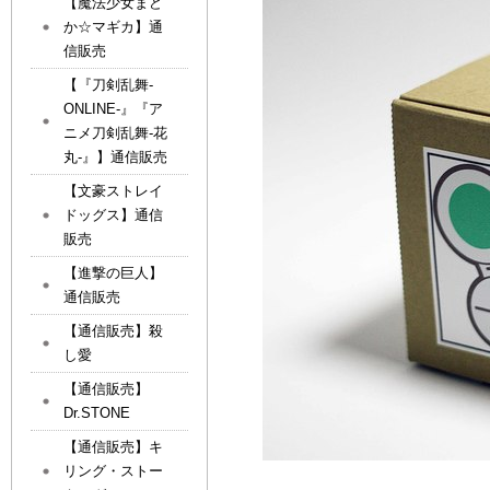
【魔法少女まど
か☆マギカ】通
信販売
【『刀剣乱舞-
ONLINE-』『ア
ニメ刀剣乱舞-花
丸-』】通信販売
【文豪ストレイ
ドッグス】通信
販売
【進撃の巨人】
通信販売
【通信販売】殺
し愛
【通信販売】
Dr.STONE
【通信販売】キ
リング・ストー