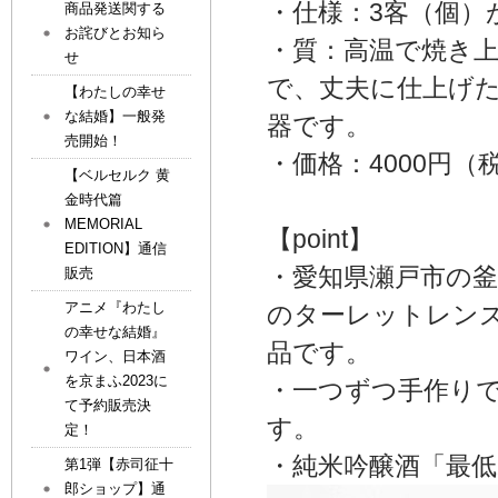
・仕様：3客（個）
商品発送関する
お詫びとお知ら
・質：高温で焼き
せ
で、丈夫に仕上げ
【わたしの幸せ
な結婚】一般発
器です。
売開始！
・価格：4000円（
【ベルセルク 黄
金時代篇
MEMORIAL
【point】
EDITION】通信
・愛知県瀬戸市の
販売
アニメ『わたし
のターレットレン
の幸せな結婚』
品です。
ワイン、日本酒
を京まふ2023に
・一つずつ手作り
て予約販売決
す。
定！
・純米吟醸酒「最
第1弾【赤司征十
郎ショップ】通