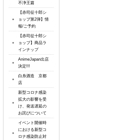
不浄王篇
【赤司征十郎シ
ョップ第2弾】情
報/ご予約
【赤司征十郎シ
ョップ】商品ラ
インナップ
AnimeJapan出店
決定!!!
白糸酒造 京都
店
新型コロナ感染
拡大の影響を受
け、発送遅延の
お詫びについて
イベント開催時
における新型コ
ロナ感染防止対