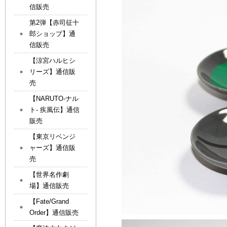
信販売
第2弾【赤司征十
郎ショップ】通
信販売
【涼宮ハルヒシ
リーズ】通信販
売
【NARUTO-ナル
ト- 疾風伝】通信
販売
【東京リベンジ
ャーズ】通信販
売
【世界名作劇
場】通信販売
【Fate/Grand
Order】通信販売