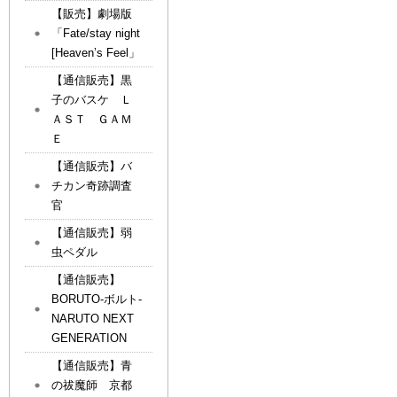
【販売】劇場版
「Fate/stay night
[Heaven’s Feel」
【通信販売】黒
子のバスケ Ｌ
ＡＳＴ ＧＡＭ
Ｅ
【通信販売】バ
チカン奇跡調査
官
【通信販売】弱
虫ペダル
【通信販売】
BORUTO-ボルト-
NARUTO NEXT
GENERATION
【通信販売】青
の祓魔師 京都