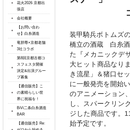
花火2026 京都出
張店
会社概要
【お問い合わ
装甲騎兵ボトムズ
せ】白糸酒造
竜胆尊×京都老舗
橋立の酒蔵 白糸
3社コラボ
た『メカニックデザ
第8回京都古都コ
大ヒット商品なり
スフェスタ開催
決定&出演グルー
き流星」＆猪口セ
プ募集
に一般発売を開始
【通信販売】こ
のアニメーション
の素晴らしい世
界に祝福を！
し、スパークリング
BiVi二条白糸酒造
ジした商品です。1
BAR
始予定です。
【通信販売】Re:
ゼロから始める