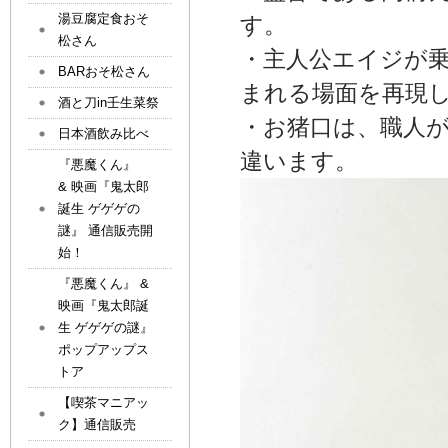
湯豆腐定食おそ
す。
松さん
・主人公エイジが乗
BARおそ松さん
まれる場面を再現
酒と刀in壬生菜祭
・お猪口は、職人
日本酒飲み比べ
違います。
『悪魔くん』
& 映画『鬼太郎
誕生 ゲゲゲの
謎』 通信販売開
始！
『悪魔くん』 &
映画『鬼太郎誕
生 ゲゲゲの謎』
ポップアップス
トア
【喫茶マニアッ
ク】通信販売