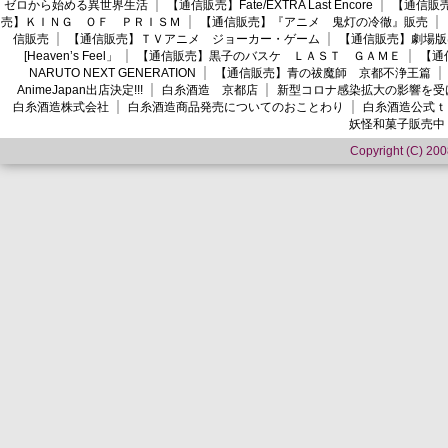
ゼロから始める異世界生活
【通信販売】Fate/EXTRA Last Encore
【通信販売】
売】ＫＩＮＧ ＯＦ ＰＲＩＳＭ
【通信販売】『アニメ 鬼灯の冷徹』販売
信販売
【通信販売】ＴＶアニメ ジョーカー・ゲーム
【通信販売】劇場版
[Heaven’s Feel」
【通信販売】黒子のバスケ ＬＡＳＴ ＧＡＭＥ
【通
NARUTO NEXT GENERATION
【通信販売】青の祓魔師 京都不浄王篇
AnimeJapan出店決定!!!
白糸酒造 京都店
新型コロナ感染拡大の影響を受
白糸酒造株式会社
白糸酒造商品発売についてのおことわり
白糸酒造公式ｔ
妖怪和菓子販売中
Copyright (C) 2008