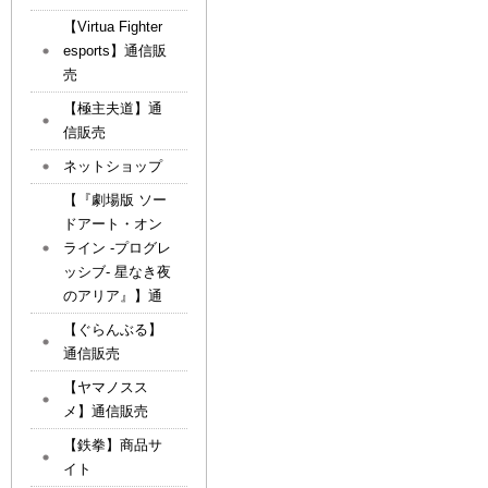
【Virtua Fighter
esports】通信販
売
【極主夫道】通
信販売
ネットショップ
【『劇場版 ソー
ドアート・オン
ライン -プログレ
ッシブ- 星なき夜
のアリア』】通
【ぐらんぶる】
通信販売
【ヤマノスス
メ】通信販売
【鉄拳】商品サ
イト