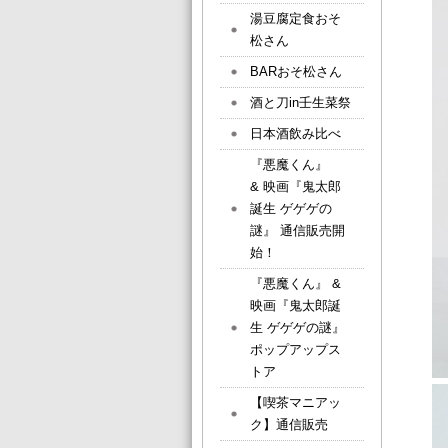
湯豆腐定食おそ
松さん
BARおそ松さん
酒と刀in壬生菜祭
日本酒飲み比べ
『悪魔くん』
& 映画『鬼太郎
誕生 ゲゲゲの
謎』 通信販売開
始！
『悪魔くん』 &
映画『鬼太郎誕
生 ゲゲゲの謎』
ポップアップス
トア
【喫茶マニアッ
ク】通信販売