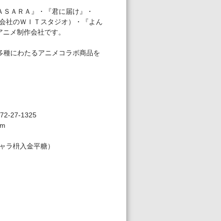
ＡＳＡＲＡ』・『君に届け』・
会社のＷＩＴスタジオ）・『よん
アニメ制作会社です。
は多種にわたるアニメコラボ商品を
-27-1325
om
ャラ枡入金平糖）