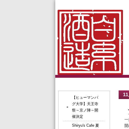
1
【ヒューマンバ
グ大学】天王寺
祭～京ノ陣～開
催決定
一
Shiryu's Cafe 夏
開