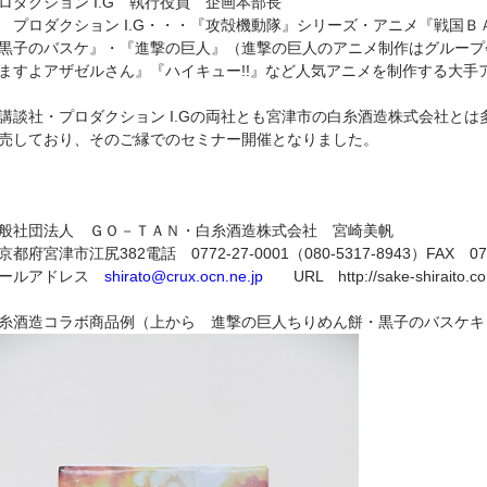
ロダクション I.G 執行役員 企画本部長
ロダクション I.G・・・『攻殻機動隊』シリーズ・アニメ『戦国Ｂ
黒子のバスケ』・『進撃の巨人』（進撃の巨人のアニメ制作はグループ
ますよアザゼルさん』『ハイキュー!!』など人気アニメを制作する大手
講談社・プロダクション I.Gの両社とも宮津市の白糸酒造株式会社と
売しており、そのご縁でのセミナー開催となりました。
般社団法人 ＧＯ－ＴＡＮ・白糸酒造株式会社 宮崎美帆
京都府宮津市江尻382電話 0772-27-0001（080-5317-8943）FAX 0772
ールアドレス
shirato@crux.ocn.ne.jp
URL http://sake-shiraito.c
糸酒造コラボ商品例（上から 進撃の巨人ちりめん餅・黒子のバスケキ