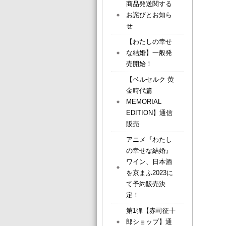
商品発送関する
お詫びとお知ら
せ
【わたしの幸せ
な結婚】一般発
売開始！
【ベルセルク 黄
金時代篇
MEMORIAL
EDITION】通信
販売
アニメ『わたし
の幸せな結婚』
ワイン、日本酒
を京まふ2023に
て予約販売決
定！
第1弾【赤司征十
郎ショップ】通