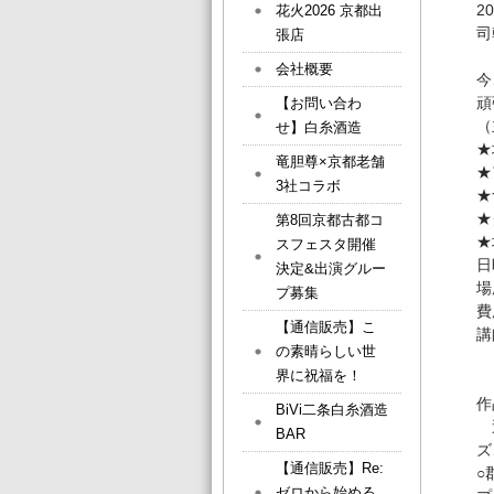
2
花火2026 京都出
司
張店
会社概要
今
頑
【お問い合わ
（
せ】白糸酒造
★
竜胆尊×京都老舗
★
3社コラボ
★
★
第8回京都古都コ
★
スフェスタ開催
日
決定&出演グルー
場
プ募集
費
【通信販売】こ
講
の素晴らしい世
界に祝福を！
講
作
BiVi二条白糸酒造
近
BAR
ズ
【通信販売】Re:
○
ゼロから始める