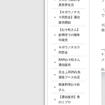
プ
異世界生活
プ
『
【キボウノチカ
で
ラ同窓会】通信
販売開始
※
【おそ松さん】
発
妙満寺での御朱
印発売
キボウノチカラ
一
同窓会
〒
メ
BARおそ松さん
通信販売
白
京まふ2025白糸
酒造ブース出店
精進料理おそ松
さん
【通信販売】青
のミブロ