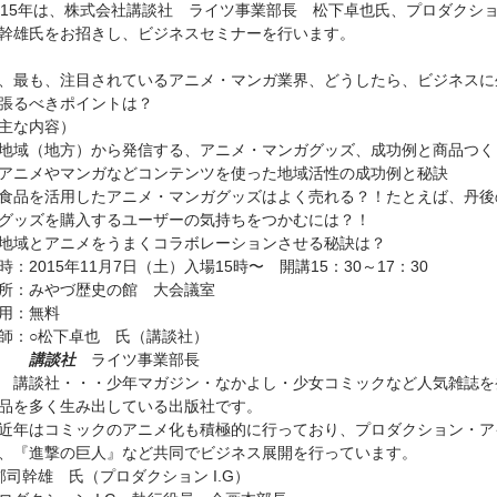
015年は、株式会社講談社 ライツ事業部長 松下卓也氏、プロダクショ
幹雄氏をお招きし、ビジネスセミナーを行います。
、最も、注目されているアニメ・マンガ業界、どうしたら、ビジネスに
張るべきポイントは？
主な内容）
地域（地方）から発信する、アニメ・マンガグッズ、成功例と商品つく
アニメやマンガなどコンテンツを使った地域活性の成功例と秘訣
食品を活用したアニメ・マンガグッズはよく売れる？！たとえば、丹後
グッズを購入するユーザーの気持ちをつかむには？！
地域とアニメをうまくコラボレーションさせる秘訣は？
時：2015年11月7日（土）入場15時〜 開講15：30～17：30
所：みやづ歴史の館 大会議室
用：無料
師：○松下卓也 氏（講談社）
講談社
ライツ事業部長
談社・・・少年マガジン・なかよし・少女コミックなど人気雑誌を
品を多く生み出している出版社です。
年はコミックのアニメ化も積極的に行っており、プロダクション・ア
、『進撃の巨人』など共同でビジネス展開を行っています。
郡司幹雄 氏（プロダクション I.G）