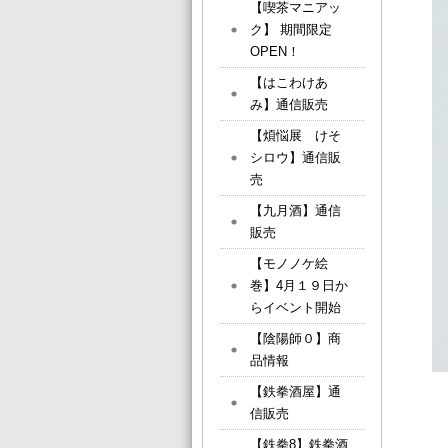
【喫茶マニアッ
ク】 期間限定
OPEN！
【はこわけあ
み】通信販売
【煩悩展 けそ
シロウ】通信販
売
【九月酒】通信
販売
【モノノケ絵
巻】4月１９日か
らイベント開始
【陰陽師０】商
品情報
【鉄拳酒屋】通
信販売
【鉄拳8】鉄拳酒