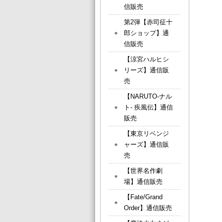
信販売
第2弾【赤司征十
郎ショップ】通
信販売
【涼宮ハルヒシ
リーズ】通信販
売
【NARUTO-ナル
ト- 疾風伝】通信
販売
【東京リベンジ
ャーズ】通信販
売
【世界名作劇
場】通信販売
【Fate/Grand
Order】通信販売