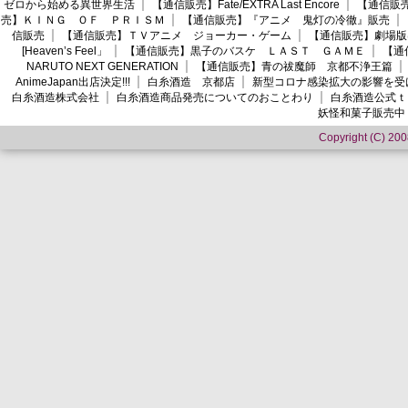
ゼロから始める異世界生活
【通信販売】Fate/EXTRA Last Encore
【通信販売】
売】ＫＩＮＧ ＯＦ ＰＲＩＳＭ
【通信販売】『アニメ 鬼灯の冷徹』販売
信販売
【通信販売】ＴＶアニメ ジョーカー・ゲーム
【通信販売】劇場版
[Heaven’s Feel」
【通信販売】黒子のバスケ ＬＡＳＴ ＧＡＭＥ
【通
NARUTO NEXT GENERATION
【通信販売】青の祓魔師 京都不浄王篇
AnimeJapan出店決定!!!
白糸酒造 京都店
新型コロナ感染拡大の影響を受
白糸酒造株式会社
白糸酒造商品発売についてのおことわり
白糸酒造公式ｔ
妖怪和菓子販売中
Copyright (C) 2008