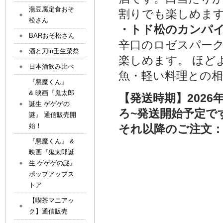
湯豆腐定食おそ
割りでも楽しめま
松さん
・トド松のカンパイロ
BARおそ松さん
辛口のロゼスパー
酒と刀in壬生菜祭
楽しめます。 ほと
日本酒飲み比べ
魚・軽い料理との相
『悪魔くん』
& 映画『鬼太郎
【発送時期】202
誕生 ゲゲゲの
ろ~発送開始予定で
謎』 通信販売開
始！
それ以降のご注文：
『悪魔くん』 &
映画『鬼太郎誕
生 ゲゲゲの謎』
ポップアップス
トア
【喫茶マニアッ
ク】通信販売