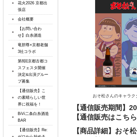
花火2026 京都出
張店
会社概要
【お問い合わ
せ】白糸酒造
竜胆尊×京都老舗
3社コラボ
第8回京都古都コ
スフェスタ開催
決定&出演グルー
プ募集
【通信販売】こ
の素晴らしい世
界に祝福を！
【通信販売期間】2026/5
BiVi二条白糸酒造
【通信販売はこち
BAR
【商品詳細】おそ松さ
【通信販売】Re:
ゼロから始める