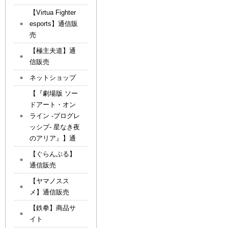
【Virtua Fighter
esports】通信販
売
【極主夫道】通
信販売
ネットショップ
【『劇場版 ソー
ドアート・オン
ライン -プログレ
ッシブ- 星なき夜
のアリア』】通
【ぐらんぶる】
通信販売
【ヤマノスス
メ】通信販売
【鉄拳】商品サ
イト