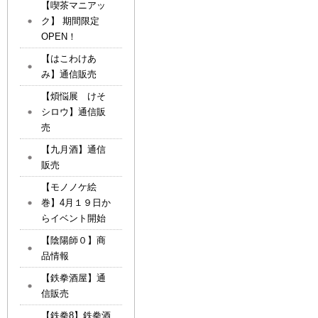
【喫茶マニアッ
ク】 期間限定
OPEN！
【はこわけあ
み】通信販売
【煩悩展 けそ
シロウ】通信販
売
【九月酒】通信
販売
【モノノケ絵
巻】4月１９日か
らイベント開始
【陰陽師０】商
品情報
【鉄拳酒屋】通
信販売
【鉄拳8】鉄拳酒