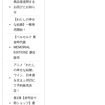
商品発送関する
お詫びとお知ら
せ
【わたしの幸せ
な結婚】一般発
売開始！
【ベルセルク 黄
金時代篇
MEMORIAL
EDITION】通信
販売
アニメ『わたし
の幸せな結婚』
ワイン、日本酒
を京まふ2023に
て予約販売決
定！
第1弾【赤司征十
郎ショップ】通