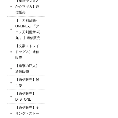
【魔法少女まど
か☆マギカ】通
信販売
【『刀剣乱舞-
ONLINE-』『ア
ニメ刀剣乱舞-花
丸-』】通信販売
【文豪ストレイ
ドッグス】通信
販売
【進撃の巨人】
通信販売
【通信販売】殺
し愛
【通信販売】
Dr.STONE
【通信販売】キ
リング・ストー