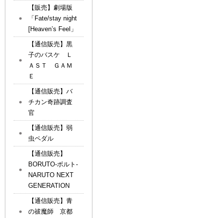
【販売】劇場版
「Fate/stay night
[Heaven’s Feel」
【通信販売】黒
子のバスケ Ｌ
ＡＳＴ ＧＡＭ
Ｅ
【通信販売】バ
チカン奇跡調査
官
【通信販売】弱
虫ペダル
【通信販売】
BORUTO-ボルト-
NARUTO NEXT
GENERATION
【通信販売】青
の祓魔師 京都