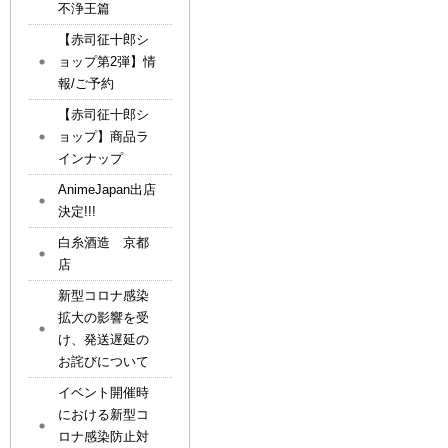
不浄王篇
【赤司征十郎シ
ョップ第2弾】情
報/ご予約
【赤司征十郎シ
ョップ】商品ラ
インナップ
AnimeJapan出店
決定!!!
白糸酒造 京都
店
新型コロナ感染
拡大の影響を受
け、発送遅延の
お詫びについて
イベント開催時
における新型コ
ロナ感染防止対