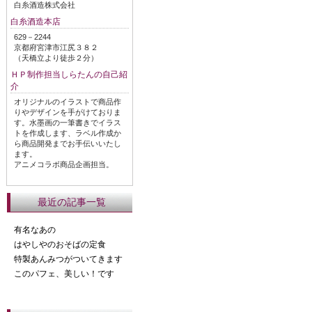
白糸酒造株式会社
白糸酒造本店
629－2244
京都府宮津市江尻３８２
（天橋立より徒歩２分）
ＨＰ制作担当しらたんの自己紹
介
オリジナルのイラストで商品作
りやデザインを手がけておりま
す。水墨画の一筆書きでイラス
トを作成します、ラベル作成か
ら商品開発までお手伝いいたし
ます。
アニメコラボ商品企画担当。
最近の記事一覧
有名なあの
はやしやのおそばの定食
特製あんみつがついてきます
このパフェ、美しい！です