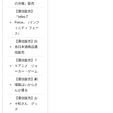
の冷徹』販売
【通信販売】
『Infini-T
Force』（インフ
ィニティ フォー
ス）
【通信販売】白
糸日本酒商品通
信販売
【通信販売】Ｔ
Ｖアニメ ジョ
ーカー・ゲーム
【通信販売】劇
場版はいからさ
んが通る
【通信販売】お
そ松さん グッ
ズ