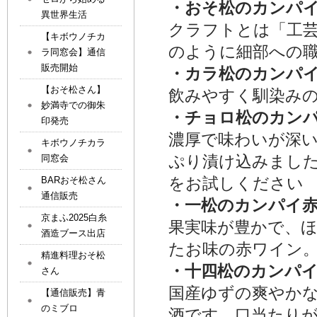
・おそ松のカンパイク
異世界生活
クラフトとは「工芸
【キボウノチカ
のように細部への職人
ラ同窓会】通信
販売開始
・カラ松のカンパイ生
【おそ松さん】
飲みやすく馴染みの
妙満寺での御朱
・チョロ松のカンパイ
印発売
濃厚で味わいが深
キボウノチカラ
ぷり漬け込みました
同窓会
をお試しください
BARおそ松さん
通信販売
・一松のカンパイ赤ワ
京まふ2025白糸
果実味が豊かで、
酒造ブース出店
たお味の赤ワイン
精進料理おそ松
・十四松のカンパイ柚
さん
国産ゆずの爽やか
【通信販売】青
のミブロ
酒です。口当たり