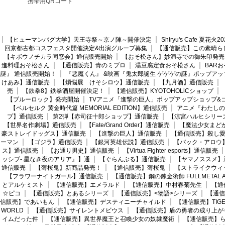
携帯用QRコード
【ヒューマンバグ大学】天王寺祭～京ノ陣～開催決定
Shiryu's Cafe 夏花
回京都古都コスフェスタ開催決定&出演グループ募集
【通信販売】この素晴ら
【キボウノチカラ同窓会】通信販売開始
【おそ松さん】妙満寺での御朱印発売
進料理おそ松さん
【通信販売】青のミブロ
湯豆腐定食おそ松さん
BAR
謎』 通信販売開始！
『悪魔くん』 &映画『鬼太郎誕生 ゲゲゲの謎』ポップアッ
けあみ】通信販売
【煩悩展 けそシロウ】通信販売
【九月酒】通信販売
売
【鉄拳8】鉄拳酒屋開催決定！
【通信販売】KYOTOHOLiCショップ
【ブルーロック】発売開始
TVアニメ「進撃の巨人」ポップアップショップ&
【ベルセルク 黄金時代篇 MEMORIAL EDITION】通信販売
アニメ『わたしの
プ】通信販売
第2弾【赤司征十郎ショップ】通信販売
【涼宮ハルヒシリー
【世界名作劇場】通信販売
【Fate/Grand Order】通信販売
【魔法少女まど
豪ストレイドッグス】通信販売
【進撃の巨人】通信販売
【通信販売】殺し
ーマン
【ゴジラ】通信販売
【銀河英雄伝説】通信販売
【バック・アロウ
ス】通信販売
【お通り男史】通信販売
【Virtua Fighter esports】通信販売
ッシブ- 星なき夜のアリア』】通
【ぐらんぶる】通信販売
【ヤマノススメ】
通信販売
【薄桜鬼】新商品発売！
【通信販売】薄桜鬼
【ストライクウィ
【フラワーナイトガール】通信販売
【通信販売】鋼の錬金術師 FULLMETAL AL
とアルケミスト
【通信販売】エメラルド
【通信販売】中村春菊先生
【通
☆ピコ
【通信販売】とあるシリーズ
【通信販売】<物語>シリーズ
【通信
信販売】であいもん
【通信販売】デスティニーチャイルド
【通信販売】TIGER
WORLD
【通信販売】サイレントメビウス
【通信販売】盾の勇者の成り上が
イムだった件
【通信販売】異世界魔王と召喚少女の奴隷魔術
【通信販売】ら