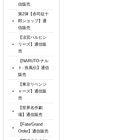
信販売
第2弾【赤司征十
郎ショップ】通
信販売
【涼宮ハルヒシ
リーズ】通信販
売
【NARUTO-ナル
ト- 疾風伝】通信
販売
【東京リベンジ
ャーズ】通信販
売
【世界名作劇
場】通信販売
【Fate/Grand
Order】通信販売