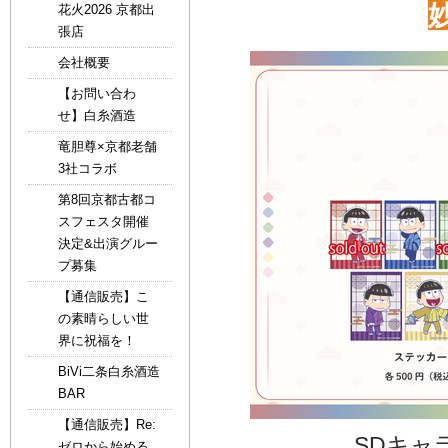
花火2026 京都出
張店
会社概要
【お問い合わ
せ】白糸酒造
竜胆尊×京都老舗
3社コラボ
第8回京都古都コ
スフェスタ開催
決定&出演グルー
プ募集
【通信販売】こ
の素晴らしい世
界に祝福を！
BiVi二条白糸酒造
BAR
【通信販売】Re:
SDキャ
ゼロから始める