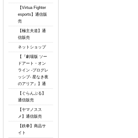
【Virtua Fighter
esports】通信販
売
【極主夫道】通
信販売
ネットショップ
【『劇場版 ソー
ドアート・オン
ライン -プログレ
ッシブ- 星なき夜
のアリア』】通
【ぐらんぶる】
通信販売
【ヤマノスス
メ】通信販売
【鉄拳】商品サ
イト