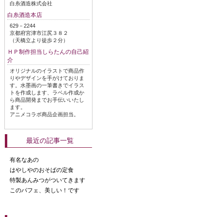
白糸酒造株式会社
白糸酒造本店
629－2244
京都府宮津市江尻３８２
（天橋立より徒歩２分）
ＨＰ制作担当しらたんの自己紹
介
オリジナルのイラストで商品作
りやデザインを手がけておりま
す。水墨画の一筆書きでイラス
トを作成します、ラベル作成か
ら商品開発までお手伝いいたし
ます。
アニメコラボ商品企画担当。
最近の記事一覧
有名なあの
はやしやのおそばの定食
特製あんみつがついてきます
このパフェ、美しい！です