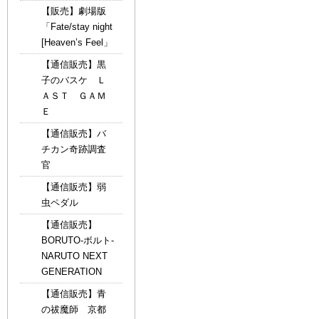
【販売】劇場版
「Fate/stay night
[Heaven’s Feel」
【通信販売】黒
子のバスケ Ｌ
ＡＳＴ ＧＡＭ
Ｅ
【通信販売】バ
チカン奇跡調査
官
【通信販売】弱
虫ペダル
【通信販売】
BORUTO-ボルト-
NARUTO NEXT
GENERATION
【通信販売】青
の祓魔師 京都