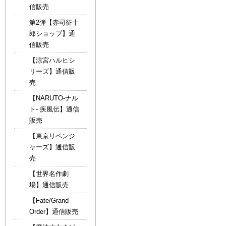
信販売
第2弾【赤司征十
郎ショップ】通
信販売
【涼宮ハルヒシ
リーズ】通信販
売
【NARUTO-ナル
ト- 疾風伝】通信
販売
【東京リベンジ
ャーズ】通信販
売
【世界名作劇
場】通信販売
【Fate/Grand
Order】通信販売