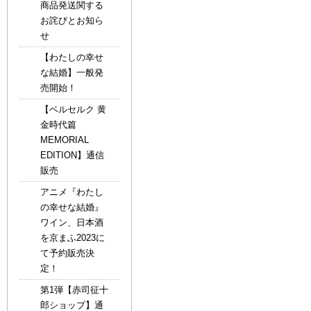
商品発送関する
お詫びとお知ら
せ
【わたしの幸せ
な結婚】一般発
売開始！
【ベルセルク 黄
金時代篇
MEMORIAL
EDITION】通信
販売
アニメ『わたし
の幸せな結婚』
ワイン、日本酒
を京まふ2023に
て予約販売決
定！
第1弾【赤司征十
郎ショップ】通