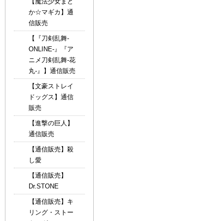
【魔法少女まど
か☆マギカ】通
信販売
【『刀剣乱舞-
ONLINE-』『ア
ニメ刀剣乱舞-花
丸-』】通信販売
【文豪ストレイ
ドッグス】通信
販売
【進撃の巨人】
通信販売
【通信販売】殺
し愛
【通信販売】
Dr.STONE
【通信販売】キ
リング・ストー