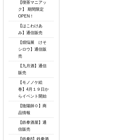
【喫茶マニアッ
ク】 期間限定
OPEN！
【はこわけあ
み】通信販売
【煩悩展 けそ
シロウ】通信販
売
【九月酒】通信
販売
【モノノケ絵
巻】4月１９日か
らイベント開始
【陰陽師０】商
品情報
【鉄拳酒屋】通
信販売
【鉄拳8】鉄拳酒