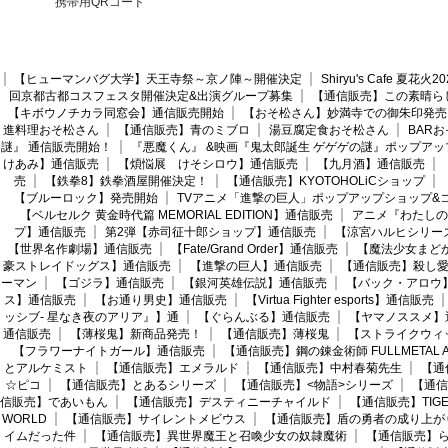
携帯用QRコード
【ヒューマンバグ大学】天王寺祭～京ノ陣～開催決定
Shiryu's Cafe 夏花
回京都古都コスフェスタ開催決定&出演グループ募集
【通信販売】この素晴ら
【キボウノチカラ同窓会】通信販売開始
【おそ松さん】妙満寺での御朱印発売
進料理おそ松さん
【通信販売】青のミブロ
湯豆腐定食おそ松さん
BAR
謎』 通信販売開始！
『悪魔くん』 &映画『鬼太郎誕生 ゲゲゲの謎』ポップアッ
けあみ】通信販売
【煩悩展 けそシロウ】通信販売
【九月酒】通信販売
売
【鉄拳8】鉄拳酒屋開催決定！
【通信販売】KYOTOHOLiCショップ
【ブルーロック】発売開始
TVアニメ「進撃の巨人」ポップアップショップ&
【ベルセルク 黄金時代篇 MEMORIAL EDITION】通信販売
アニメ『わたしの
プ】通信販売
第2弾【赤司征十郎ショップ】通信販売
【涼宮ハルヒシリー
【世界名作劇場】通信販売
【Fate/Grand Order】通信販売
【魔法少女まど
豪ストレイドッグス】通信販売
【進撃の巨人】通信販売
【通信販売】殺し
ーマン
【ゴジラ】通信販売
【銀河英雄伝説】通信販売
【バック・アロウ
ス】通信販売
【お通り男史】通信販売
【Virtua Fighter esports】通信販売
ッシブ- 星なき夜のアリア』】通
【ぐらんぶる】通信販売
【ヤマノススメ】
通信販売
【薄桜鬼】新商品発売！
【通信販売】薄桜鬼
【ストライクウィ
【フラワーナイトガール】通信販売
【通信販売】鋼の錬金術師 FULLMETAL AL
とアルケミスト
【通信販売】エメラルド
【通信販売】中村春菊先生
【通
☆ピコ
【通信販売】とあるシリーズ
【通信販売】<物語>シリーズ
【通信
信販売】であいもん
【通信販売】デスティニーチャイルド
【通信販売】TIGER
WORLD
【通信販売】サイレントメビウス
【通信販売】盾の勇者の成り上が
イムだった件
【通信販売】異世界魔王と召喚少女の奴隷魔術
【通信販売】ら