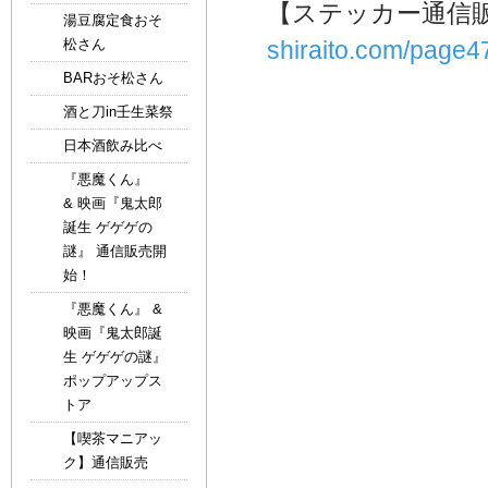
【ステッカー通信
湯豆腐定食おそ
松さん
shiraito.com/page4
BARおそ松さん
酒と刀in壬生菜祭
日本酒飲み比べ
『悪魔くん』
& 映画『鬼太郎
誕生 ゲゲゲの
謎』 通信販売開
始！
『悪魔くん』 &
映画『鬼太郎誕
生 ゲゲゲの謎』
ポップアップス
トア
【喫茶マニアッ
ク】通信販売