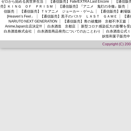
ゼロから始める異世界生活
【通信販売】Fate/EXTRA Last Encore
【通信販売】
売】ＫＩＮＧ ＯＦ ＰＲＩＳＭ
【通信販売】『アニメ 鬼灯の冷徹』販売
信販売
【通信販売】ＴＶアニメ ジョーカー・ゲーム
【通信販売】劇場版
[Heaven’s Feel」
【通信販売】黒子のバスケ ＬＡＳＴ ＧＡＭＥ
【通
NARUTO NEXT GENERATION
【通信販売】青の祓魔師 京都不浄王篇
AnimeJapan出店決定!!!
白糸酒造 京都店
新型コロナ感染拡大の影響を受
白糸酒造株式会社
白糸酒造商品発売についてのおことわり
白糸酒造公式ｔ
妖怪和菓子販売中
Copyright (C) 2008