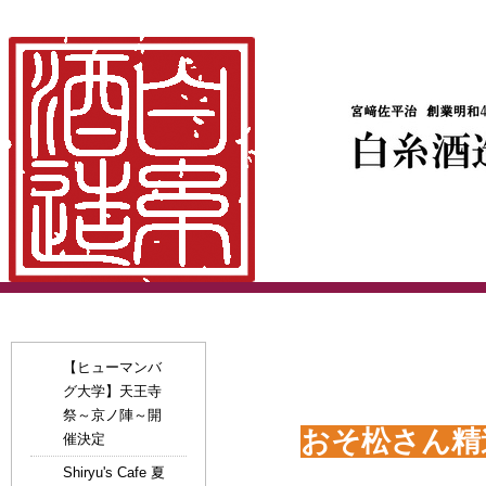
【おそ松さん】妙満寺での
【ヒューマンバ
グ大学】天王寺
祭～京ノ陣～開
おそ松さん精
催決定
Shiryu's Cafe 夏