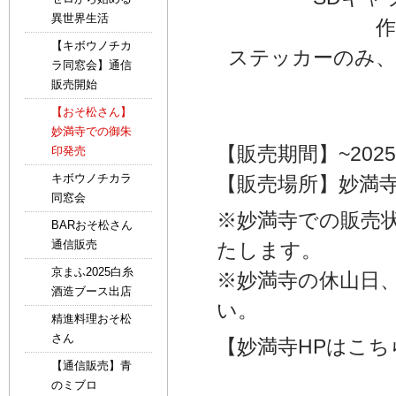
異世界生活
【キボウノチカ
ステッカーのみ、
ラ同窓会】通信
販売開始
【おそ松さん】
妙満寺での御朱
【販売期間】~2025/
印発売
キボウノチカラ
【販売場所】妙満
同窓会
※妙満寺での販売
BARおそ松さん
通信販売
たします。
京まふ2025白糸
※妙満寺の休山日
酒造ブース出店
い。
精進料理おそ松
さん
【妙満寺HPはこち
【通信販売】青
のミブロ