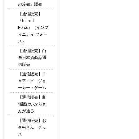
の冷徹』販売
【通信販売】
『Infini-T
Force』（インフ
ィニティ フォー
ス）
【通信販売】白
糸日本酒商品通
信販売
【通信販売】Ｔ
Ｖアニメ ジョ
ーカー・ゲーム
【通信販売】劇
場版はいからさ
んが通る
【通信販売】お
そ松さん グッ
ズ