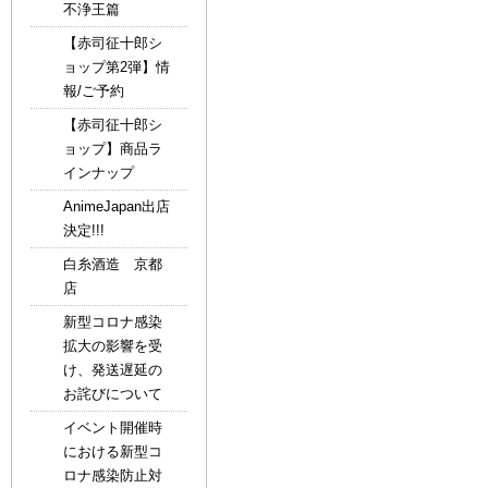
不浄王篇
【赤司征十郎シ
ョップ第2弾】情
報/ご予約
【赤司征十郎シ
ョップ】商品ラ
インナップ
AnimeJapan出店
決定!!!
白糸酒造 京都
店
新型コロナ感染
拡大の影響を受
け、発送遅延の
お詫びについて
イベント開催時
における新型コ
ロナ感染防止対