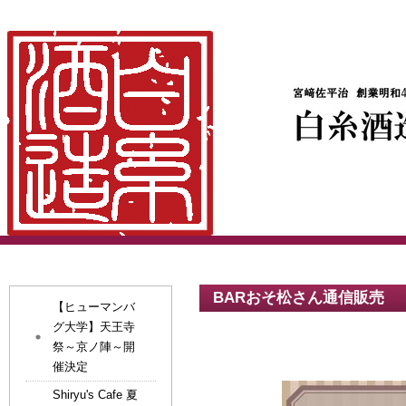
BARおそ松さん通信販売
【ヒューマンバ
グ大学】天王寺
祭～京ノ陣～開
催決定
Shiryu's Cafe 夏