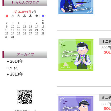
しらたんのブログ
7月
2026年8月
9月
日
月
火
水
木
金
土
1
2
3
4
5
6
7
8
9
10
11
12
13
14
15
16
17
18
19
20
21
22
23
24
25
26
27
28
29
30
31
ミニ
800
SOL
アーカイブ
2014年
1月（3）
2013年
ミニ
800
SOL