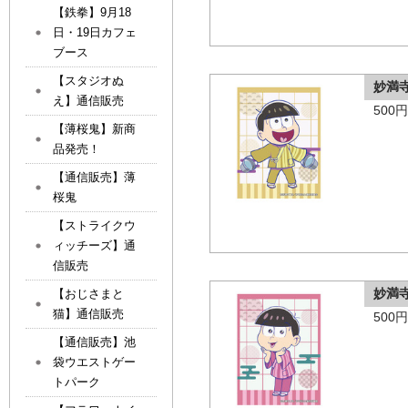
【鉄拳】9月18
日・19日カフェ
ブース
【スタジオぬ
妙満
え】通信販売
500
【薄桜鬼】新商
品発売！
【通信販売】薄
桜鬼
【ストライクウ
ィッチーズ】通
信販売
妙満
【おじさまと
猫】通信販売
500
【通信販売】池
袋ウエストゲー
トパーク