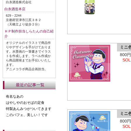
白糸酒造株式会社
白糸酒造本店
629－2244
京都府宮津市江尻３８２
（天橋立より徒歩２分）
ＨＰ制作担当しらたんの自己紹
介
オリジナルのイラストで商品作
ミニ
りやデザインを手がけておりま
す。水墨画の一筆書きでイラス
800
トを作成します、ラベル作成か
SOL
ら商品開発までお手伝いいたし
ます。
アニメコラボ商品企画担当。
最近の記事一覧
有名なあの
はやしやのおそばの定食
特製あんみつがついてきます
ミニ
このパフェ、美しい！です
800
SOL