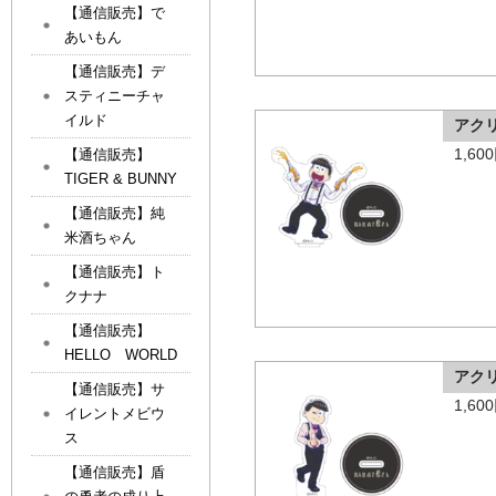
【通信販売】で
あいもん
【通信販売】デ
スティニーチャ
イルド
アク
1,6
【通信販売】
TIGER & BUNNY
【通信販売】純
米酒ちゃん
【通信販売】ト
クナナ
【通信販売】
HELLO WORLD
アク
【通信販売】サ
1,6
イレントメビウ
ス
【通信販売】盾