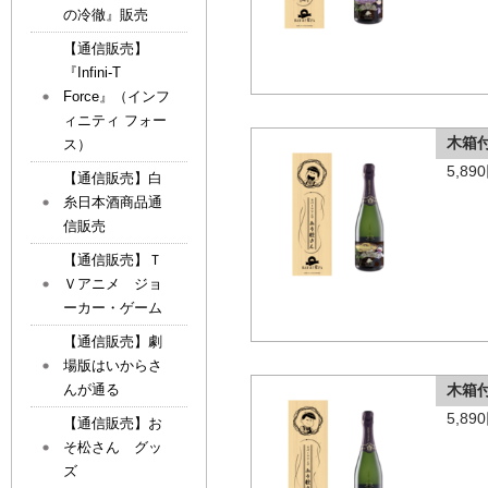
の冷徹』販売
【通信販売】
『Infini-T
Force』（インフ
ィニティ フォー
木箱
ス）
5,8
【通信販売】白
糸日本酒商品通
信販売
【通信販売】Ｔ
Ｖアニメ ジョ
ーカー・ゲーム
【通信販売】劇
場版はいからさ
んが通る
木箱
5,8
【通信販売】お
そ松さん グッ
ズ