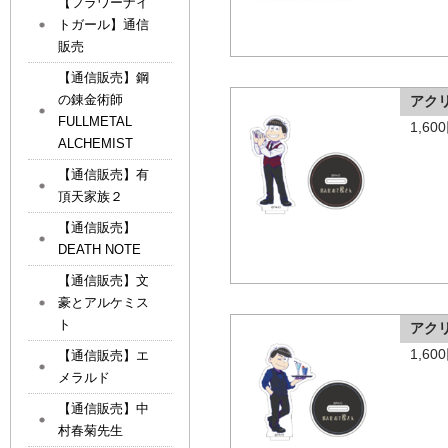
【フラワーナイ
トガール】通信
販売
【通信販売】鋼
の錬金術師
アク
FULLMETAL
1,6
ALCHEMIST
【通信販売】有
頂天家族２
【通信販売】
DEATH NOTE
【通信販売】文
豪とアルケミス
ト
アク
1,6
【通信販売】エ
メラルド
【通信販売】中
村春菊先生