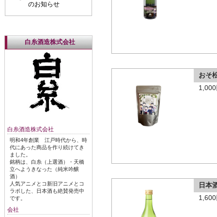
のお知らせ
白糸酒造株式会社
おそ
1,0
白糸酒造株式会社
明和4年創業 江戸時代から、時
代にあった商品を作り続けてき
ました。
銘柄は、白糸（上選酒）・天橋
立へようきなった（純米吟醸
酒）
人気アニメとコ新旧アニメとコ
日本
ラボした、日本酒も絶賛発売中
1,6
です。
会社