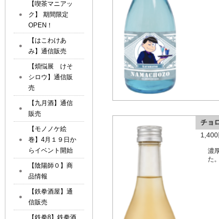
【喫茶マニアッ
ク】 期間限定
OPEN！
【はこわけあ
み】通信販売
【煩悩展 けそ
シロウ】通信販
売
【九月酒】通信
販売
チョ
【モノノケ絵
1,4
巻】4月１９日か
らイベント開始
濃
た
【陰陽師０】商
品情報
【鉄拳酒屋】通
信販売
【鉄拳8】鉄拳酒