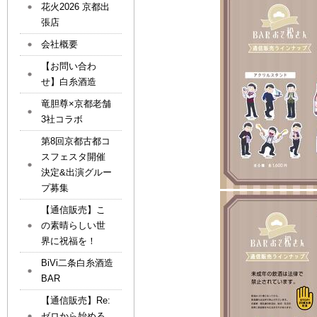
花火2026 京都出
張店
会社概要
【お問い合わ
せ】白糸酒造
竜胆尊×京都老舗
3社コラボ
第8回京都古都コ
スフェスタ開催
決定&出演グルー
プ募集
【通信販売】こ
の素晴らしい世
界に祝福を！
BiVi二条白糸酒造
BAR
【通信販売】Re:
ゼロから始める