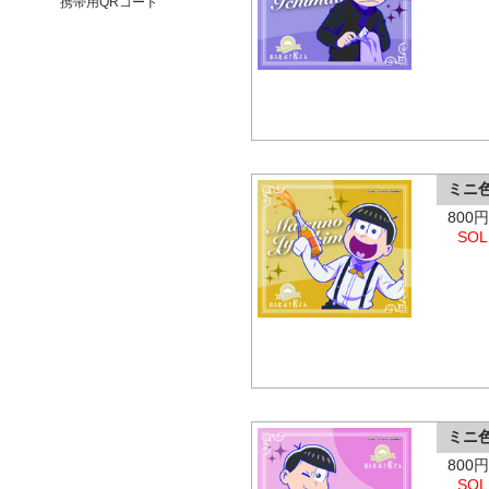
携帯用QRコード
ミニ
800
SOL
ミニ
800
SOL