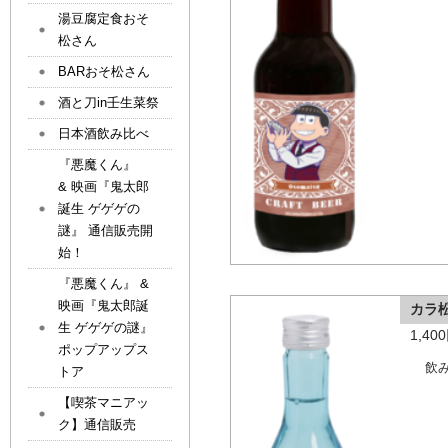
湯豆腐定食おそ
松さん
BARおそ松さん
酒と刀in壬生菜祭
日本酒飲み比べ
『悪魔くん』
& 映画『鬼太郎
誕生 ゲゲゲの
謎』 通信販売開
始！
『悪魔くん』 &
映画『鬼太郎誕
カラ
生 ゲゲゲの謎』
1,4
ポップアップス
飲
トア
【喫茶マニアッ
ク】通信販売