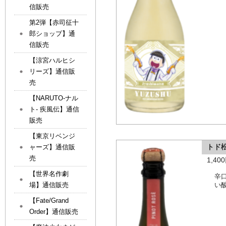
信販売
第2弾【赤司征十
郎ショップ】通
信販売
【涼宮ハルヒシ
リーズ】通信販
売
【NARUTO-ナル
ト- 疾風伝】通信
販売
【東京リベンジ
トド
ャーズ】通信販
売
1,4
【世界名作劇
辛
場】通信販売
い
【Fate/Grand
Order】通信販売