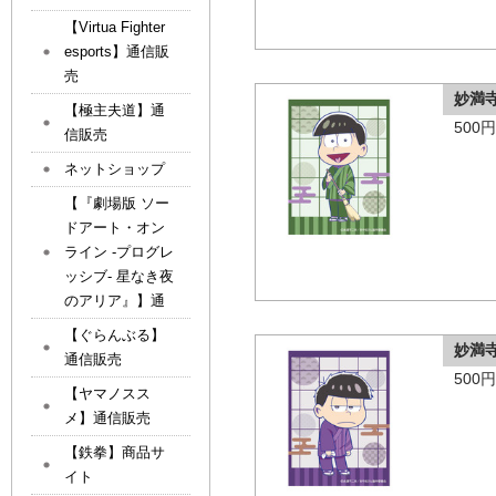
【Virtua Fighter
esports】通信販
売
妙満
【極主夫道】通
500
信販売
ネットショップ
【『劇場版 ソー
ドアート・オン
ライン -プログレ
ッシブ- 星なき夜
のアリア』】通
【ぐらんぶる】
妙満
通信販売
500
【ヤマノスス
メ】通信販売
【鉄拳】商品サ
イト