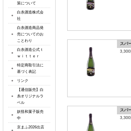
策について
白糸酒造株式会
社
白糸酒造商品発
売についてのお
ことわり
スパ
白糸酒造公式ｔ
3,3
ｗｉｔｔｅｒ
特定商取引法に
基づく表記
リンク
【通信販売】白
糸オリジナルラ
ベル
スパ
妖怪和菓子販売
3,3
中
京まふ2026出店