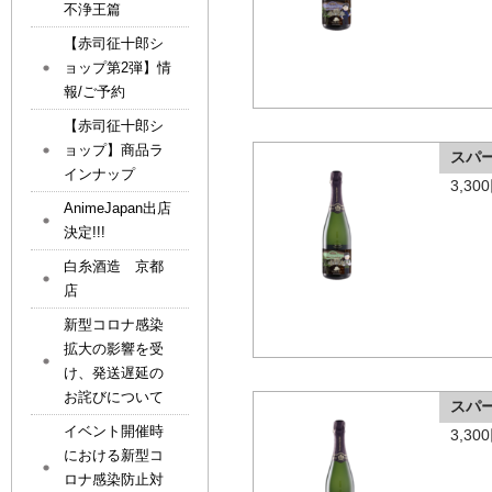
不浄王篇
【赤司征十郎シ
ョップ第2弾】情
報/ご予約
【赤司征十郎シ
ョップ】商品ラ
スパ
インナップ
3,3
AnimeJapan出店
決定!!!
白糸酒造 京都
店
新型コロナ感染
拡大の影響を受
け、発送遅延の
お詫びについて
スパ
イベント開催時
3,3
における新型コ
ロナ感染防止対