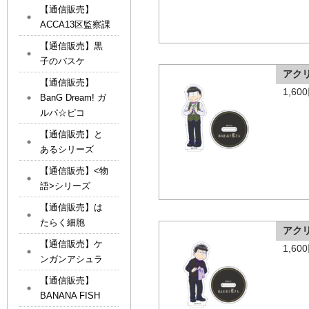
【通信販売】
ACCA13区監察課
【通信販売】黒
子のバスケ
アク
【通信販売】
1,6
BanG Dream! ガ
ルパ☆ピコ
【通信販売】と
あるシリーズ
【通信販売】<物
語>シリーズ
【通信販売】は
たらく細胞
アク
【通信販売】ケ
1,6
ンガンアシュラ
【通信販売】
BANANA FISH