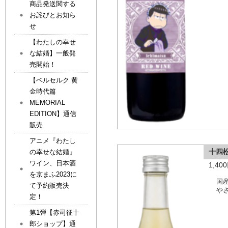
商品発送関する
お詫びとお知ら
せ
【わたしの幸せ
な結婚】一般発
売開始！
【ベルセルク 黄
金時代篇
MEMORIAL
EDITION】通信
販売
アニメ『わたし
十四
の幸せな結婚』
ワイン、日本酒
1,4
を京まふ2023に
国
て予約販売決
や
定！
第1弾【赤司征十
郎ショップ】通