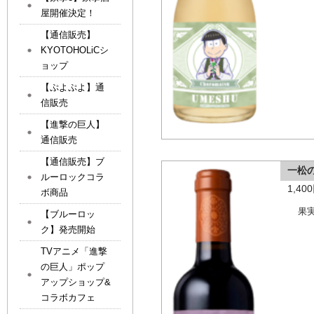
屋開催決定！
【通信販売】
KYOTOHOLiCシ
ョップ
【ぷよぷよ】通
信販売
【進撃の巨人】
通信販売
【通信販売】ブ
一松
ルーロックコラ
1,4
ボ商品
果
【ブルーロッ
ク】発売開始
TVアニメ「進撃
の巨人」ポップ
アップショップ&
コラボカフェ