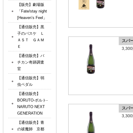
【販売】劇場版
「Fate/stay night
[Heaven’s Feel」
【通信販売】黒
子のバスケ Ｌ
ＡＳＴ ＧＡＭ
スパ
Ｅ
3,3
【通信販売】バ
チカン奇跡調査
官
【通信販売】弱
虫ペダル
【通信販売】
BORUTO-ボルト-
NARUTO NEXT
スパ
GENERATION
3,3
【通信販売】青
の祓魔師 京都