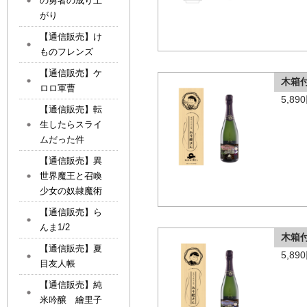
の勇者の成り上
がり
【通信販売】け
ものフレンズ
【通信販売】ケ
木箱
ロロ軍曹
5,8
【通信販売】転
生したらスライ
ムだった件
【通信販売】異
世界魔王と召喚
少女の奴隷魔術
【通信販売】ら
んま1/2
木箱
【通信販売】夏
5,8
目友人帳
【通信販売】純
米吟醸 繪里子