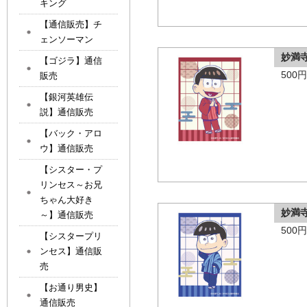
キング
【通信販売】チ
ェンソーマン
妙満
【ゴジラ】通信
500
販売
【銀河英雄伝
説】通信販売
【バック・アロ
ウ】通信販売
【シスター・プ
リンセス～お兄
ちゃん大好き
妙満
～】通信販売
500
【シスタープリ
ンセス】通信販
売
【お通り男史】
通信販売