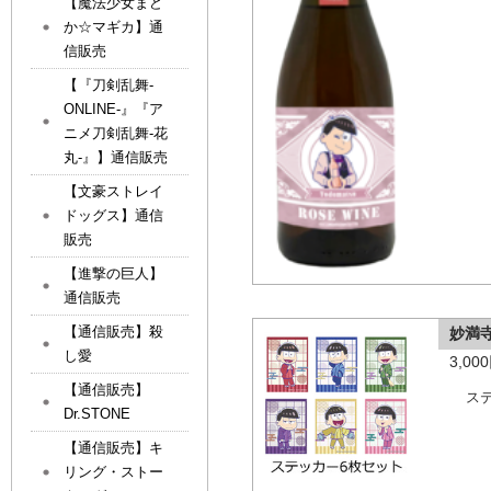
【魔法少女まど
か☆マギカ】通
信販売
【『刀剣乱舞-
ONLINE-』『ア
ニメ刀剣乱舞-花
丸-』】通信販売
【文豪ストレイ
ドッグス】通信
販売
【進撃の巨人】
通信販売
【通信販売】殺
妙満
し愛
3,0
【通信販売】
ス
Dr.STONE
【通信販売】キ
リング・ストー