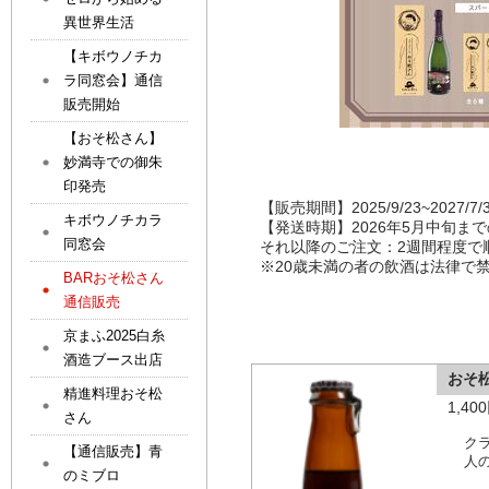
異世界生活
【キボウノチカ
ラ同窓会】通信
販売開始
【おそ松さん】
妙満寺での御朱
印発売
【販売期間】2025/9/23~2027/7/
キボウノチカラ
【発送時期】2026年5月中旬ま
同窓会
それ以降のご注文：2週間程度て
※20歳未満の者の飲酒は法律で
BARおそ松さん
通信販売
京まふ2025白糸
酒造ブース出店
おそ
精進料理おそ松
1,4
さん
ク
【通信販売】青
人
のミブロ