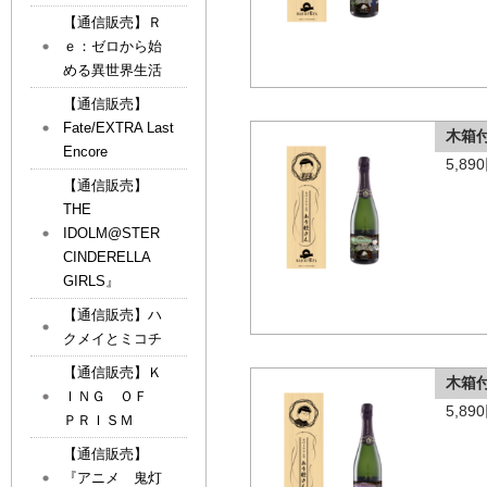
【通信販売】Ｒ
ｅ：ゼロから始
める異世界生活
【通信販売】
Fate/EXTRA Last
木箱
Encore
5,8
【通信販売】
THE
IDOLM@STER
CINDERELLA
GIRLS』
【通信販売】ハ
クメイとミコチ
【通信販売】Ｋ
木箱
ＩＮＧ ＯＦ
5,8
ＰＲＩＳＭ
【通信販売】
『アニメ 鬼灯