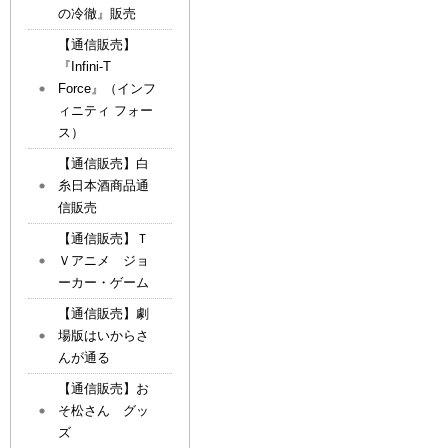
の冷徹』販売
【通信販売】
『Infini-T
Force』（インフ
ィニティ フォー
ス）
【通信販売】白
糸日本酒商品通
信販売
【通信販売】Ｔ
Ｖアニメ ジョ
ーカー・ゲーム
【通信販売】劇
場版はいからさ
んが通る
【通信販売】お
そ松さん グッ
ズ