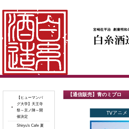
【通信販売】青のミブロ
【ヒューマンバ
グ大学】天王寺
祭～京ノ陣～開
催決定
Shiryu's Cafe 夏