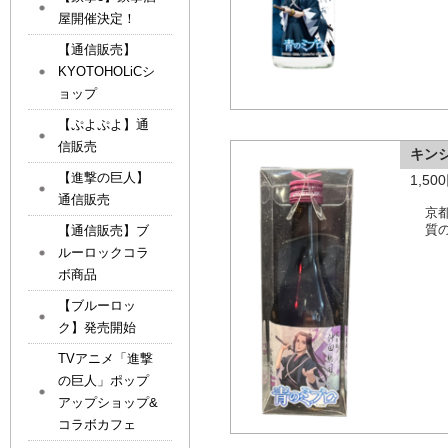
屋開催決定！
【通信販売】
KYOTOHOLiCシ
ョップ
【ぷよぷよ】通
信販売
キン
【進撃の巨人】
1,5
通信販売
京
質
【通信販売】ブ
ルーロックコラ
ボ商品
【ブルーロッ
ク】発売開始
TVアニメ「進撃
の巨人」ポップ
アップショップ&
コラボカフェ