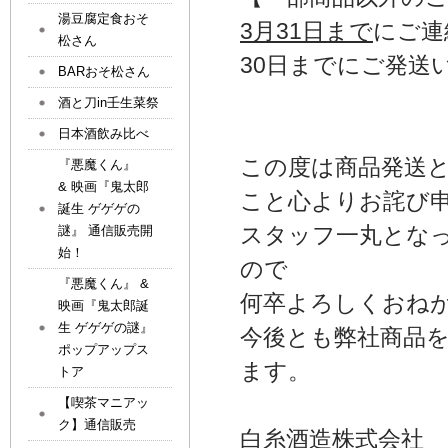
湯豆腐定食おそ
3月31日まで
にご連
松さん
30日までにご発送
BARおそ松さん
酒と刀in壬生菜祭
日本酒飲み比べ
この度は商品発送
『悪魔くん』
& 映画『鬼太郎
こと心よりお詫び
誕生 ゲゲゲの
スタッフ一丸とな
謎』 通信販売開
始！
ので
『悪魔くん』 &
何卒よろしくおね
映画『鬼太郎誕
生 ゲゲゲの謎』
今後とも弊社商品
ポップアップス
ます。
トア
【喫茶マニアッ
ク】通信販売
白糸酒造株式会社