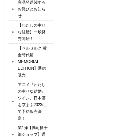
商品発送関する
お詫びとお知ら
せ
【わたしの幸せ
な結婚】一般発
売開始！
【ベルセルク 黄
金時代篇
MEMORIAL
EDITION】通信
販売
アニメ『わたし
の幸せな結婚』
ワイン、日本酒
を京まふ2023に
て予約販売決
定！
第1弾【赤司征十
郎ショップ】通