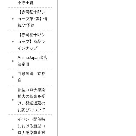
不浄王篇
【赤司征十郎シ
ョップ第2弾】情
報/ご予約
【赤司征十郎シ
ョップ】商品ラ
インナップ
AnimeJapan出店
決定!!!
白糸酒造 京都
店
新型コロナ感染
拡大の影響を受
け、発送遅延の
お詫びについて
イベント開催時
における新型コ
ロナ感染防止対