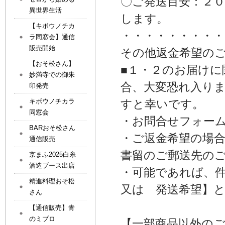
〇ご発送目安：２
異世界生活
します。
【キボウノチカ
・・・・・・・・・
ラ同窓会】通信
販売開始
その他返金希望の
【おそ松さん】
■１・２のお届け
妙満寺での御朱
合、大変恐れ入り
印発売
キボウノチカラ
すと幸いです。
同窓会
・お問合せフォーム：http:
BARおそ松さん
・ご返金希望の場
通信販売
書留のご郵送先の
京まふ2025白糸
酒造ブース出店
・可能であれば、
精進料理おそ松
又は 発送希望】
さん
【通信販売】青
のミブロ
【一部商品以外の