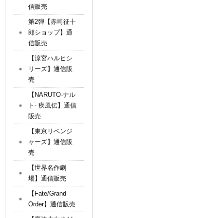
信販売
第2弾【赤司征十
郎ショップ】通
信販売
【涼宮ハルヒシ
リーズ】通信販
売
【NARUTO-ナル
ト- 疾風伝】通信
販売
【東京リベンジ
ャーズ】通信販
売
【世界名作劇
場】通信販売
【Fate/Grand
Order】通信販売