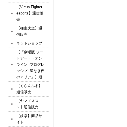
【Virtua Fighter
esports】通信販
売
【極主夫道】通
信販売
ネットショップ
【『劇場版 ソー
ドアート・オン
ライン -プログレ
ッシブ- 星なき夜
のアリア』】通
【ぐらんぶる】
通信販売
【ヤマノスス
メ】通信販売
【鉄拳】商品サ
イト