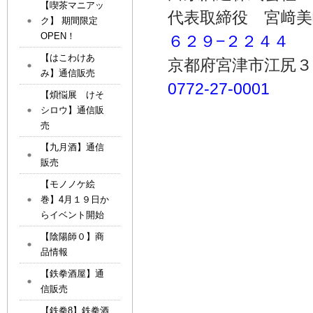
【喫茶マニアッ
代表取締役 宮﨑美
ク】 期間限定
OPEN！
６２９−２２４４
【はこわけあ
京都府宮津市江尻３
み】通信販売
0772‐27‐0001
【煩悩展 けそ
シロウ】通信販
売
【九月酒】通信
販売
【モノノケ絵
巻】4月１９日か
らイベント開始
【陰陽師０】商
品情報
【鉄拳酒屋】通
信販売
【鉄拳8】鉄拳酒