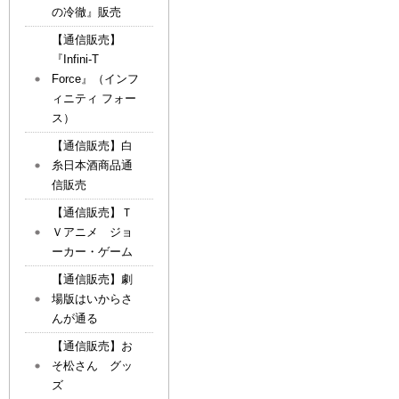
の冷徹』販売
【通信販売】
『Infini-T
Force』（インフ
ィニティ フォー
ス）
【通信販売】白
糸日本酒商品通
信販売
【通信販売】Ｔ
Ｖアニメ ジョ
ーカー・ゲーム
【通信販売】劇
場版はいからさ
んが通る
【通信販売】お
そ松さん グッ
ズ