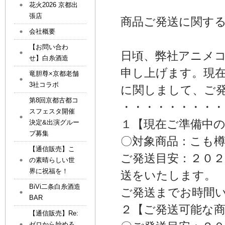
花火2026 京都出
張店
商品ご発送に関す
会社概要
【お問い合わ
日頃、弊社アニメ
せ】白糸酒造
申し上げます。現
竜胆尊×京都老舗
3社コラボ
に関しまして、ご
第8回京都古都コ
・・・・・・・・・
スフェスタ開催
１【現在ご準備中
決定&出演グルー
プ募集
〇対象商品：こも
【通信販売】こ
ご発送目安：２０
の素晴らしい世
界に祝福を！
送をいたします。
BiVi二条白糸酒造
ご発送までお時間
BAR
２【ご発送可能な
【通信販売】Re:
ゼロから始める