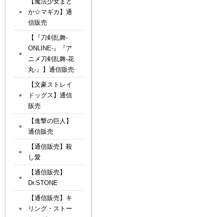
【魔法少女まど
か☆マギカ】通
信販売
【『刀剣乱舞-
ONLINE-』『ア
ニメ刀剣乱舞-花
丸-』】通信販売
【文豪ストレイ
ドッグス】通信
販売
【進撃の巨人】
通信販売
【通信販売】殺
し愛
【通信販売】
Dr.STONE
【通信販売】キ
リング・ストー