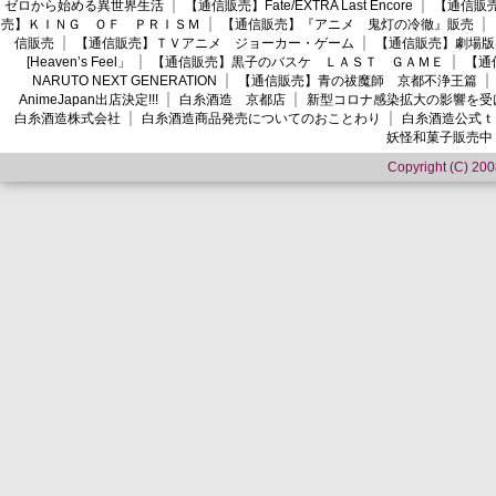
ゼロから始める異世界生活
【通信販売】Fate/EXTRA Last Encore
【通信販売】
売】ＫＩＮＧ ＯＦ ＰＲＩＳＭ
【通信販売】『アニメ 鬼灯の冷徹』販売
信販売
【通信販売】ＴＶアニメ ジョーカー・ゲーム
【通信販売】劇場版
[Heaven’s Feel」
【通信販売】黒子のバスケ ＬＡＳＴ ＧＡＭＥ
【通
NARUTO NEXT GENERATION
【通信販売】青の祓魔師 京都不浄王篇
AnimeJapan出店決定!!!
白糸酒造 京都店
新型コロナ感染拡大の影響を受
白糸酒造株式会社
白糸酒造商品発売についてのおことわり
白糸酒造公式ｔ
妖怪和菓子販売中
Copyright (C) 2008