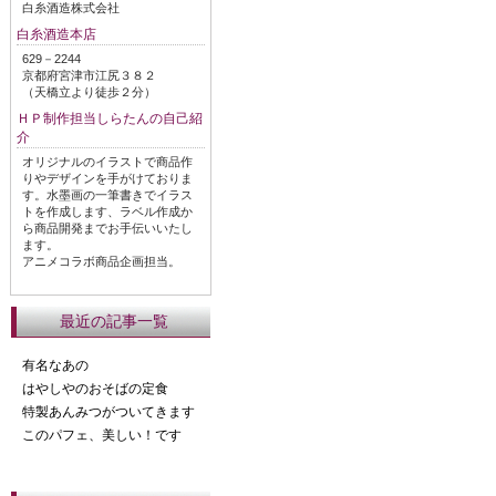
白糸酒造株式会社
白糸酒造本店
629－2244
京都府宮津市江尻３８２
（天橋立より徒歩２分）
ＨＰ制作担当しらたんの自己紹
介
オリジナルのイラストで商品作
りやデザインを手がけておりま
す。水墨画の一筆書きでイラス
トを作成します、ラベル作成か
ら商品開発までお手伝いいたし
ます。
アニメコラボ商品企画担当。
最近の記事一覧
有名なあの
はやしやのおそばの定食
特製あんみつがついてきます
このパフェ、美しい！です