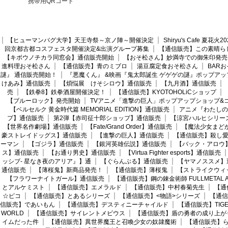
携帯用QRコード
【ヒューマンバグ大学】天王寺祭～京ノ陣～開催決定
Shiryu's Cafe 夏花
回京都古都コスフェスタ開催決定&出演グループ募集
【通信販売】この素晴ら
【キボウノチカラ同窓会】通信販売開始
【おそ松さん】妙満寺での御朱印発売
進料理おそ松さん
【通信販売】青のミブロ
湯豆腐定食おそ松さん
BAR
謎』 通信販売開始！
『悪魔くん』 &映画『鬼太郎誕生 ゲゲゲの謎』ポップアッ
けあみ】通信販売
【煩悩展 けそシロウ】通信販売
【九月酒】通信販売
売
【鉄拳8】鉄拳酒屋開催決定！
【通信販売】KYOTOHOLiCショップ
【ブルーロック】発売開始
TVアニメ「進撃の巨人」ポップアップショップ&
【ベルセルク 黄金時代篇 MEMORIAL EDITION】通信販売
アニメ『わたしの
プ】通信販売
第2弾【赤司征十郎ショップ】通信販売
【涼宮ハルヒシリー
【世界名作劇場】通信販売
【Fate/Grand Order】通信販売
【魔法少女まど
豪ストレイドッグス】通信販売
【進撃の巨人】通信販売
【通信販売】殺し
ーマン
【ゴジラ】通信販売
【銀河英雄伝説】通信販売
【バック・アロウ
ス】通信販売
【お通り男史】通信販売
【Virtua Fighter esports】通信販売
ッシブ- 星なき夜のアリア』】通
【ぐらんぶる】通信販売
【ヤマノススメ】
通信販売
【薄桜鬼】新商品発売！
【通信販売】薄桜鬼
【ストライクウィ
【フラワーナイトガール】通信販売
【通信販売】鋼の錬金術師 FULLMETAL AL
とアルケミスト
【通信販売】エメラルド
【通信販売】中村春菊先生
【通
☆ピコ
【通信販売】とあるシリーズ
【通信販売】<物語>シリーズ
【通信
信販売】であいもん
【通信販売】デスティニーチャイルド
【通信販売】TIGER
WORLD
【通信販売】サイレントメビウス
【通信販売】盾の勇者の成り上が
イムだった件
【通信販売】異世界魔王と召喚少女の奴隷魔術
【通信販売】ら