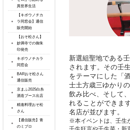
異世界生活
【キボウノチカ
ラ同窓会】通信
販売開始
【おそ松さん】
妙満寺での御朱
印発売
新選組聖地である壬
キボウノチカラ
同窓会
されます。その壬
BARおそ松さん
をテーマにした「
通信販売
士土方歳三ゆかりの
京まふ2025白糸
飲み比べ、そして
酒造ブース出店
れることができま
精進料理おそ松
名店が並びます。
さん
※本イベントは、壬生
【通信販売】青
のミブロ
壬生狂言や壬生菜・新