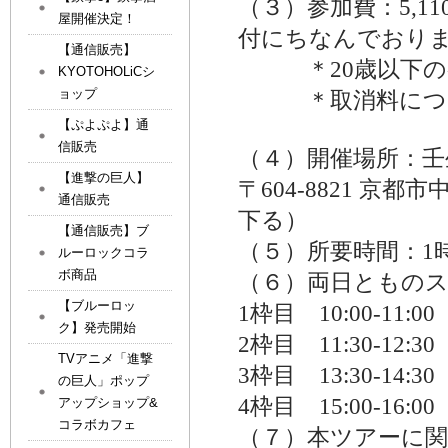
（３）参加費：5,
屋開催決定！
付にちなんでおり
【通信販売】
＊
20
歳以下の
KYOTOHOLiCシ
ョップ
＊取消料について
【ぷよぷよ】通
信販売
（４）開催場所：壬
【進撃の巨人】
〒604-8821 京
通信販売
下る）
【通信販売】ブ
（５）所要時間：1時
ルーロックコラ
ボ商品
（６）両日ともの
【ブルーロッ
1枠目 10:00-11:00
ク】発売開始
2枠目 11:30-12:30
TVアニメ「進撃
3枠目 13:30-14:30
の巨人」ポップ
4枠目 15:00-16:00
アップショップ&
コラボカフェ
（７）本ツアーに