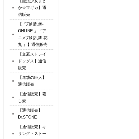
【魔法少女まど
か☆マギカ】通
信販売
【『刀剣乱舞-
ONLINE-』『ア
ニメ刀剣乱舞-花
丸-』】通信販売
【文豪ストレイ
ドッグス】通信
販売
【進撃の巨人】
通信販売
【通信販売】殺
し愛
【通信販売】
Dr.STONE
【通信販売】キ
リング・ストー