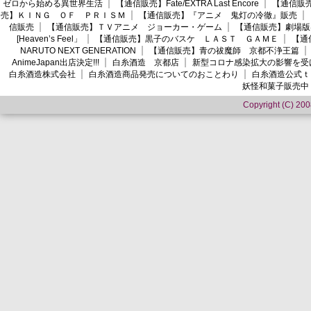
ゼロから始める異世界生活
【通信販売】Fate/EXTRA Last Encore
【通信販売】
売】ＫＩＮＧ ＯＦ ＰＲＩＳＭ
【通信販売】『アニメ 鬼灯の冷徹』販売
信販売
【通信販売】ＴＶアニメ ジョーカー・ゲーム
【通信販売】劇場版
[Heaven’s Feel」
【通信販売】黒子のバスケ ＬＡＳＴ ＧＡＭＥ
【通
NARUTO NEXT GENERATION
【通信販売】青の祓魔師 京都不浄王篇
AnimeJapan出店決定!!!
白糸酒造 京都店
新型コロナ感染拡大の影響を受
白糸酒造株式会社
白糸酒造商品発売についてのおことわり
白糸酒造公式ｔ
妖怪和菓子販売中
Copyright (C) 2008