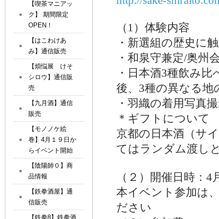
http://sake-shiraito.c
【喫茶マニアッ
ク】 期間限定
（1）
体験内容
OPEN！
・新選組の歴史に触
【はこわけあ
み】通信販売
・和泉守兼定/奥州
【煩悩展 けそ
・日本酒3種飲み比
シロウ】通信販
後、3種の異なる地
売
・羽織の着用写真撮
【九月酒】通信
販売
＊ギフトについて
【モノノケ絵
京都の日本酒（サ
巻】4月１９日か
てはランダム渡し
らイベント開始
【陰陽師０】商
（２）開催日時：4月
品情報
本イベント参加は
【鉄拳酒屋】通
信販売
ださい
【鉄拳8】鉄拳酒