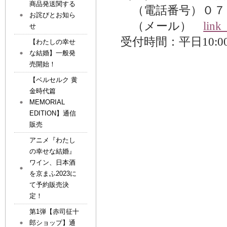
商品発送関する
（電話番号）０７５
お詫びとお知ら
（メール）
link
せ
受付時間：平日
10:0
【わたしの幸せ
な結婚】一般発
売開始！
【ベルセルク 黄
金時代篇
MEMORIAL
EDITION】通信
販売
アニメ『わたし
の幸せな結婚』
ワイン、日本酒
を京まふ2023に
て予約販売決
定！
第1弾【赤司征十
郎ショップ】通