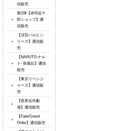
信販売
第2弾【赤司征十
郎ショップ】通
信販売
【涼宮ハルヒシ
リーズ】通信販
売
【NARUTO-ナル
ト- 疾風伝】通信
販売
【東京リベンジ
ャーズ】通信販
売
【世界名作劇
場】通信販売
【Fate/Grand
Order】通信販売