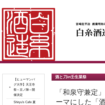
酒と刀in壬生菜祭
【ヒューマンバ
グ大学】天王寺
祭～京ノ陣～開
「和泉守兼定
催決定
ーマにした
「
Shiryu's Cafe 夏