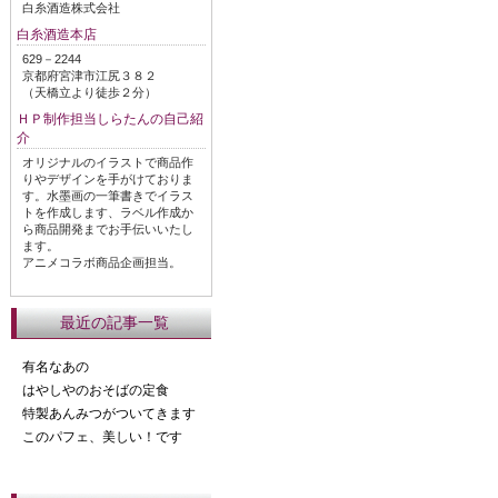
白糸酒造株式会社
白糸酒造本店
629－2244
京都府宮津市江尻３８２
（天橋立より徒歩２分）
ＨＰ制作担当しらたんの自己紹
介
オリジナルのイラストで商品作
りやデザインを手がけておりま
す。水墨画の一筆書きでイラス
トを作成します、ラベル作成か
ら商品開発までお手伝いいたし
ます。
アニメコラボ商品企画担当。
最近の記事一覧
有名なあの
はやしやのおそばの定食
特製あんみつがついてきます
このパフェ、美しい！です