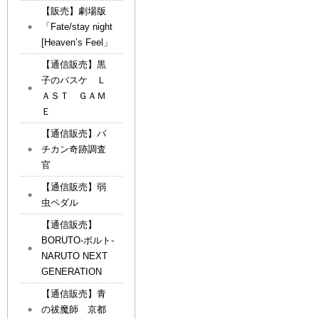
【販売】劇場版
「Fate/stay night
[Heaven’s Feel」
【通信販売】黒
子のバスケ Ｌ
ＡＳＴ ＧＡＭ
Ｅ
【通信販売】バ
チカン奇跡調査
官
【通信販売】弱
虫ペダル
【通信販売】
BORUTO-ボルト-
NARUTO NEXT
GENERATION
【通信販売】青
の祓魔師 京都