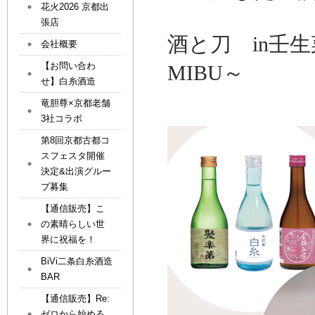
花火2026 京都出
張店
酒と刀 in壬
会社概要
【お問い合わ
MIBU～
せ】白糸酒造
竜胆尊×京都老舗
3社コラボ
第8回京都古都コ
スフェスタ開催
決定&出演グルー
プ募集
【通信販売】こ
の素晴らしい世
界に祝福を！
BiVi二条白糸酒造
BAR
【通信販売】Re:
ゼロから始める