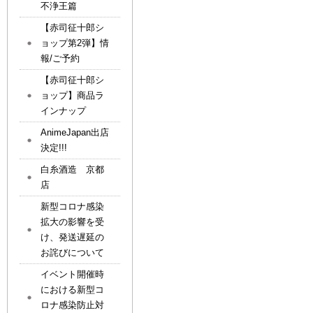
不浄王篇
【赤司征十郎シ
ョップ第2弾】情
報/ご予約
【赤司征十郎シ
ョップ】商品ラ
インナップ
AnimeJapan出店
決定!!!
白糸酒造 京都
店
新型コロナ感染
拡大の影響を受
け、発送遅延の
お詫びについて
イベント開催時
における新型コ
ロナ感染防止対