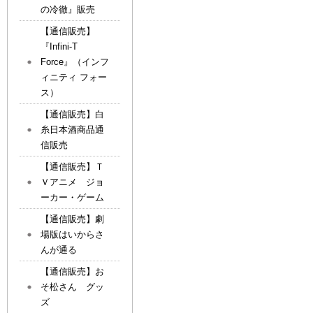
の冷徹』販売
【通信販売】
『Infini-T
Force』（インフ
ィニティ フォー
ス）
【通信販売】白
糸日本酒商品通
信販売
【通信販売】Ｔ
Ｖアニメ ジョ
ーカー・ゲーム
【通信販売】劇
場版はいからさ
んが通る
【通信販売】お
そ松さん グッ
ズ