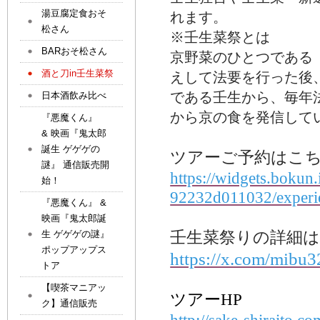
湯豆腐定食おそ
れます。
松さん
※壬生菜祭とは
BARおそ松さん
京野菜のひとつである
酒と刀in壬生菜祭
えして法要を行った後
である壬生から、毎年
日本酒飲み比べ
から京の食を発信して
『悪魔くん』
& 映画『鬼太郎
誕生 ゲゲゲの
ツアーご予約はこ
謎』 通信販売開
https://widgets.bokun
始！
92232d011032/experi
『悪魔くん』 &
映画『鬼太郎誕
壬生菜祭りの詳細
生 ゲゲゲの謎』
ポップアップス
https://x.com/mibu
トア
【喫茶マニアッ
ツアーHP
ク】通信販売