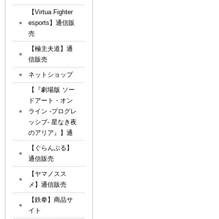
【Virtua Fighter
esports】通信販
売
【極主夫道】通
信販売
ネットショップ
【『劇場版 ソー
ドアート・オン
ライン -プログレ
ッシブ- 星なき夜
のアリア』】通
【ぐらんぶる】
通信販売
【ヤマノスス
メ】通信販売
【鉄拳】商品サ
イト