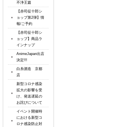
不浄王篇
【赤司征十郎シ
ョップ第2弾】情
報/ご予約
【赤司征十郎シ
ョップ】商品ラ
インナップ
AnimeJapan出店
決定!!!
白糸酒造 京都
店
新型コロナ感染
拡大の影響を受
け、発送遅延の
お詫びについて
イベント開催時
における新型コ
ロナ感染防止対