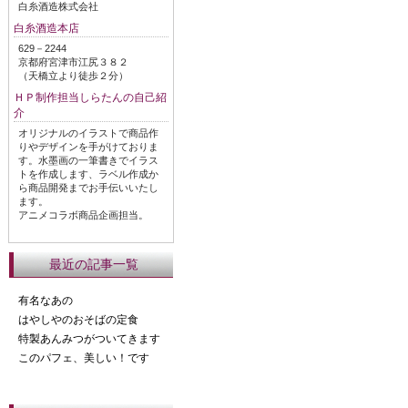
白糸酒造株式会社
白糸酒造本店
629－2244
京都府宮津市江尻３８２
（天橋立より徒歩２分）
ＨＰ制作担当しらたんの自己紹
介
オリジナルのイラストで商品作
りやデザインを手がけておりま
す。水墨画の一筆書きでイラス
トを作成します、ラベル作成か
ら商品開発までお手伝いいたし
ます。
アニメコラボ商品企画担当。
最近の記事一覧
有名なあの
はやしやのおそばの定食
特製あんみつがついてきます
このパフェ、美しい！です