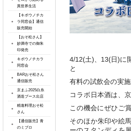
異世界生活
【キボウノチカ
ラ同窓会】通信
販売開始
【おそ松さん】
妙満寺での御朱
印発売
4/12(土)、13
キボウノチカラ
同窓会
と
BARおそ松さん
有料の試飲会の実
通信販売
京まふ2025白糸
コラボ日本酒は、京
酒造ブース出店
精進料理おそ松
この機会にぜひご
さん
そのほか朱印や絵
【通信販売】青
のミブロ
ーのスタンディを