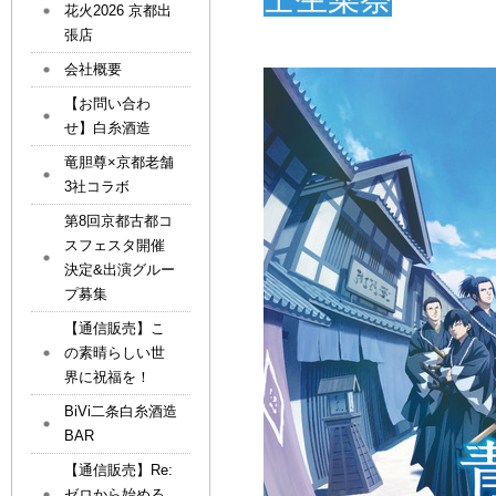
花火2026 京都出
張店
会社概要
【お問い合わ
せ】白糸酒造
竜胆尊×京都老舗
3社コラボ
第8回京都古都コ
スフェスタ開催
決定&出演グルー
プ募集
【通信販売】こ
の素晴らしい世
界に祝福を！
BiVi二条白糸酒造
BAR
【通信販売】Re:
ゼロから始める