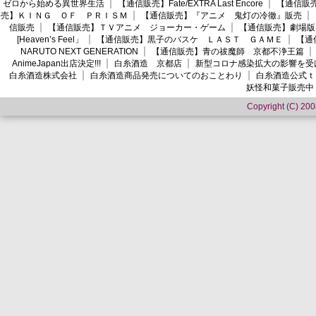
ゼロから始める異世界生活
【通信販売】Fate/EXTRA Last Encore
【通信販売】
売】ＫＩＮＧ ＯＦ ＰＲＩＳＭ
【通信販売】『アニメ 鬼灯の冷徹』販売
信販売
【通信販売】ＴＶアニメ ジョーカー・ゲーム
【通信販売】劇場版
[Heaven’s Feel」
【通信販売】黒子のバスケ ＬＡＳＴ ＧＡＭＥ
【通
NARUTO NEXT GENERATION
【通信販売】青の祓魔師 京都不浄王篇
AnimeJapan出店決定!!!
白糸酒造 京都店
新型コロナ感染拡大の影響を受
白糸酒造株式会社
白糸酒造商品発売についてのおことわり
白糸酒造公式ｔ
妖怪和菓子販売中
Copyright (C) 2008