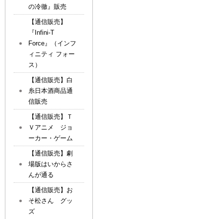
の冷徹』販売
【通信販売】
『Infini-T
Force』（インフ
ィニティ フォー
ス）
【通信販売】白
糸日本酒商品通
信販売
【通信販売】Ｔ
Ｖアニメ ジョ
ーカー・ゲーム
【通信販売】劇
場版はいからさ
んが通る
【通信販売】お
そ松さん グッ
ズ