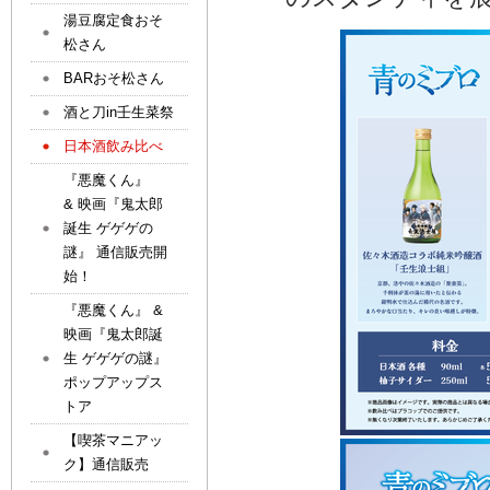
湯豆腐定食おそ
松さん
BARおそ松さん
酒と刀in壬生菜祭
日本酒飲み比べ
『悪魔くん』
& 映画『鬼太郎
誕生 ゲゲゲの
謎』 通信販売開
始！
『悪魔くん』 &
映画『鬼太郎誕
生 ゲゲゲの謎』
ポップアップス
トア
【喫茶マニアッ
ク】通信販売