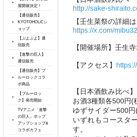
屋開催決定！
http://sake-shirait
【通信販売】
【壬生菜祭の詳細
KYOTOHOLiCシ
ョップ
https://x.com/mibu
【ぷよぷよ】通
信販売
【開催場所】壬生寺
【進撃の巨人】
通信販売
【アクセス】
https:
【通信販売】ブ
ルーロックコラ
ボ商品
【日本酒飲み比べ】
【ブルーロッ
お酒3種類各500円(
ク】発売開始
ゆずサイダー500円(
TVアニメ「進撃
の巨人」ポップ
いずれもコースター
アップショップ&
す。
コラボカフェ