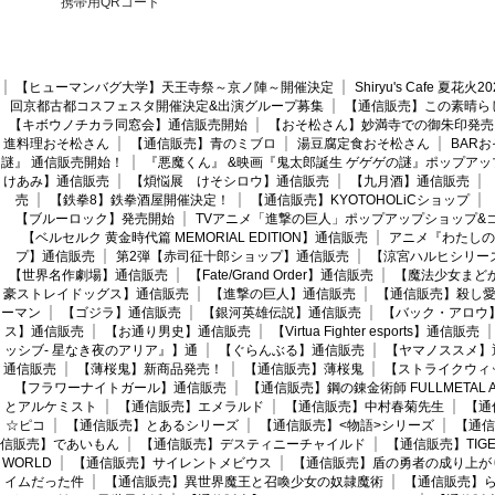
携帯用QRコード
【ヒューマンバグ大学】天王寺祭～京ノ陣～開催決定
Shiryu's Cafe 夏花
回京都古都コスフェスタ開催決定&出演グループ募集
【通信販売】この素晴ら
【キボウノチカラ同窓会】通信販売開始
【おそ松さん】妙満寺での御朱印発売
進料理おそ松さん
【通信販売】青のミブロ
湯豆腐定食おそ松さん
BAR
謎』 通信販売開始！
『悪魔くん』 &映画『鬼太郎誕生 ゲゲゲの謎』ポップアッ
けあみ】通信販売
【煩悩展 けそシロウ】通信販売
【九月酒】通信販売
売
【鉄拳8】鉄拳酒屋開催決定！
【通信販売】KYOTOHOLiCショップ
【ブルーロック】発売開始
TVアニメ「進撃の巨人」ポップアップショップ&
【ベルセルク 黄金時代篇 MEMORIAL EDITION】通信販売
アニメ『わたしの
プ】通信販売
第2弾【赤司征十郎ショップ】通信販売
【涼宮ハルヒシリー
【世界名作劇場】通信販売
【Fate/Grand Order】通信販売
【魔法少女まど
豪ストレイドッグス】通信販売
【進撃の巨人】通信販売
【通信販売】殺し
ーマン
【ゴジラ】通信販売
【銀河英雄伝説】通信販売
【バック・アロウ
ス】通信販売
【お通り男史】通信販売
【Virtua Fighter esports】通信販売
ッシブ- 星なき夜のアリア』】通
【ぐらんぶる】通信販売
【ヤマノススメ】
通信販売
【薄桜鬼】新商品発売！
【通信販売】薄桜鬼
【ストライクウィ
【フラワーナイトガール】通信販売
【通信販売】鋼の錬金術師 FULLMETAL AL
とアルケミスト
【通信販売】エメラルド
【通信販売】中村春菊先生
【通
☆ピコ
【通信販売】とあるシリーズ
【通信販売】<物語>シリーズ
【通信
信販売】であいもん
【通信販売】デスティニーチャイルド
【通信販売】TIGER
WORLD
【通信販売】サイレントメビウス
【通信販売】盾の勇者の成り上が
イムだった件
【通信販売】異世界魔王と召喚少女の奴隷魔術
【通信販売】ら