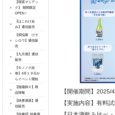
【喫茶マニアッ
ク】 期間限定
OPEN！
【はこわけあ
み】通信販売
【煩悩展 けそ
シロウ】通信販
売
【九月酒】通信
販売
【モノノケ絵
巻】4月１９日か
らイベント開始
【陰陽師０】商
【開催期間】2025/4/12
品情報
【鉄拳酒屋】通
【実施内容】有料
信販売
【日本酒飲み比べ
【鉄拳8】鉄拳酒