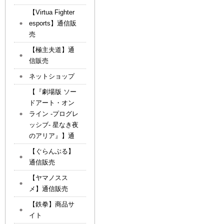
【Virtua Fighter
esports】通信販
売
【極主夫道】通
信販売
ネットショップ
【『劇場版 ソー
ドアート・オン
ライン -プログレ
ッシブ- 星なき夜
のアリア』】通
【ぐらんぶる】
通信販売
【ヤマノスス
メ】通信販売
【鉄拳】商品サ
イト