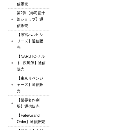
信販売
第2弾【赤司征十
郎ショップ】通
信販売
【涼宮ハルヒシ
リーズ】通信販
売
【NARUTO-ナル
ト- 疾風伝】通信
販売
【東京リベンジ
ャーズ】通信販
売
【世界名作劇
場】通信販売
【Fate/Grand
Order】通信販売