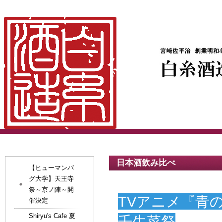
日本酒飲み比べ
【ヒューマンバ
グ大学】天王寺
祭～京ノ陣～開
TVアニメ『青
催決定
Shiryu's Cafe 夏
壬生菜祭