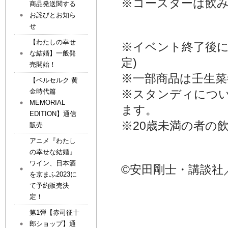
※コースターは飲
商品発送関する
お詫びとお知ら
せ
【わたしの幸せ
※イベント終了後に
な結婚】一般発
定)
売開始！
※一部商品は壬生菜
【ベルセルク 黄
金時代篇
※スタンディにつ
MEMORIAL
ます。
EDITION】通信
※20歳未満の者の
販売
アニメ『わたし
の幸せな結婚』
ワイン、日本酒
©安田剛士・講談社
を京まふ2023に
て予約販売決
定！
第1弾【赤司征十
郎ショップ】通