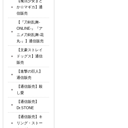
【魔法少女まど
か☆マギカ】通
信販売
【『刀剣乱舞-
ONLINE-』『ア
ニメ刀剣乱舞-花
丸-』】通信販売
【文豪ストレイ
ドッグス】通信
販売
【進撃の巨人】
通信販売
【通信販売】殺
し愛
【通信販売】
Dr.STONE
【通信販売】キ
リング・ストー