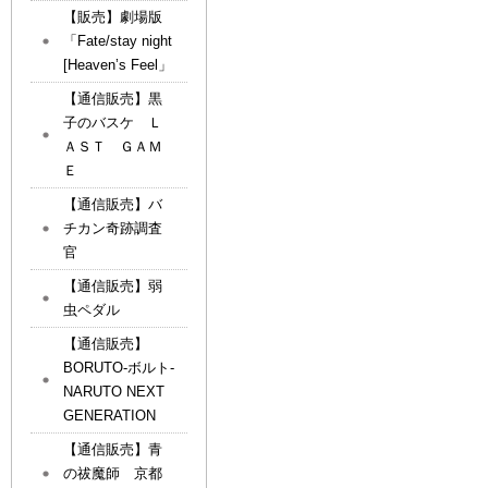
【販売】劇場版
「Fate/stay night
[Heaven’s Feel」
【通信販売】黒
子のバスケ Ｌ
ＡＳＴ ＧＡＭ
Ｅ
【通信販売】バ
チカン奇跡調査
官
【通信販売】弱
虫ペダル
【通信販売】
BORUTO-ボルト-
NARUTO NEXT
GENERATION
【通信販売】青
の祓魔師 京都