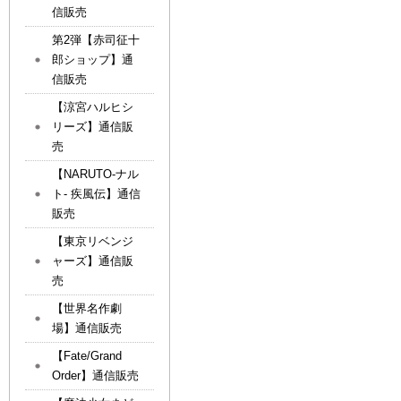
信販売
第2弾【赤司征十
郎ショップ】通
信販売
【涼宮ハルヒシ
リーズ】通信販
売
【NARUTO-ナル
ト- 疾風伝】通信
販売
【東京リベンジ
ャーズ】通信販
売
【世界名作劇
場】通信販売
【Fate/Grand
Order】通信販売