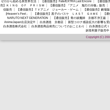
ゼロから始める異世界生活
【通信販売】Fate/EXTRA Last Encore
【通信販売】
売】ＫＩＮＧ ＯＦ ＰＲＩＳＭ
【通信販売】『アニメ 鬼灯の冷徹』販売
信販売
【通信販売】ＴＶアニメ ジョーカー・ゲーム
【通信販売】劇場版
[Heaven’s Feel」
【通信販売】黒子のバスケ ＬＡＳＴ ＧＡＭＥ
【通
NARUTO NEXT GENERATION
【通信販売】青の祓魔師 京都不浄王篇
AnimeJapan出店決定!!!
白糸酒造 京都店
新型コロナ感染拡大の影響を受
白糸酒造株式会社
白糸酒造商品発売についてのおことわり
白糸酒造公式ｔ
妖怪和菓子販売中
Copyright (C) 2008