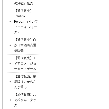
の冷徹』販売
【通信販売】
『Infini-T
Force』（インフ
ィニティ フォー
ス）
【通信販売】白
糸日本酒商品通
信販売
【通信販売】Ｔ
Ｖアニメ ジョ
ーカー・ゲーム
【通信販売】劇
場版はいからさ
んが通る
【通信販売】お
そ松さん グッ
ズ