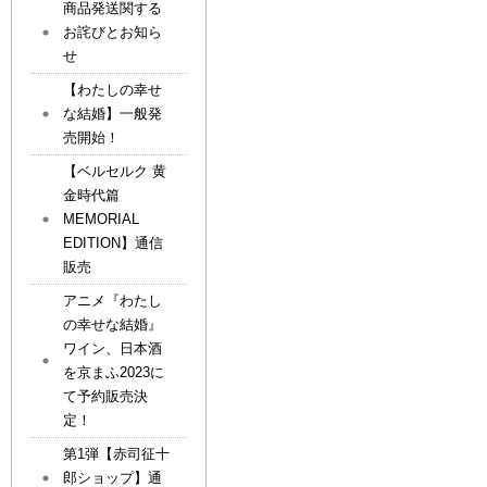
商品発送関する
お詫びとお知ら
せ
【わたしの幸せ
な結婚】一般発
売開始！
【ベルセルク 黄
金時代篇
MEMORIAL
EDITION】通信
販売
アニメ『わたし
の幸せな結婚』
ワイン、日本酒
を京まふ2023に
て予約販売決
定！
第1弾【赤司征十
郎ショップ】通