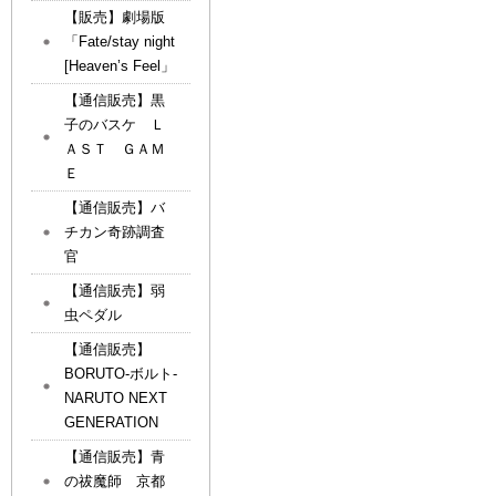
【販売】劇場版
「Fate/stay night
[Heaven’s Feel」
【通信販売】黒
子のバスケ Ｌ
ＡＳＴ ＧＡＭ
Ｅ
【通信販売】バ
チカン奇跡調査
官
【通信販売】弱
虫ペダル
【通信販売】
BORUTO-ボルト-
NARUTO NEXT
GENERATION
【通信販売】青
の祓魔師 京都