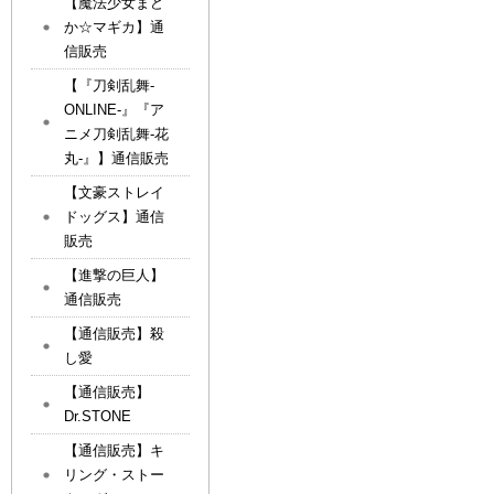
【魔法少女まど
か☆マギカ】通
信販売
【『刀剣乱舞-
ONLINE-』『ア
ニメ刀剣乱舞-花
丸-』】通信販売
【文豪ストレイ
ドッグス】通信
販売
【進撃の巨人】
通信販売
【通信販売】殺
し愛
【通信販売】
Dr.STONE
【通信販売】キ
リング・ストー