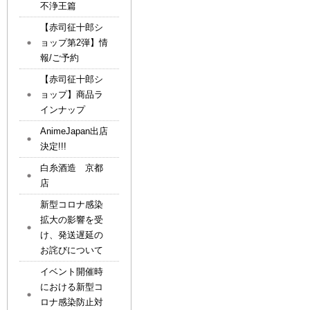
不浄王篇
【赤司征十郎シ
ョップ第2弾】情
報/ご予約
【赤司征十郎シ
ョップ】商品ラ
インナップ
AnimeJapan出店
決定!!!
白糸酒造 京都
店
新型コロナ感染
拡大の影響を受
け、発送遅延の
お詫びについて
イベント開催時
における新型コ
ロナ感染防止対