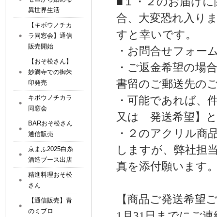
■１・２のお届け
異世界生活
合、大変恐れ入り
【キボウノチカ
すと幸いです。
ラ同窓会】通信
販売開始
・お問合せフォー
【おそ松さん】
・ご返金希望の場
妙満寺での御朱
書留のご郵送先の
印発売
キボウノチカラ
・可能であれば、
同窓会
又は 発送希望】
BARおそ松さん
・２のアクリル商
通信販売
しますが、弊社担
京まふ2025白糸
酒造ブース出店
真を添付願います
精進料理おそ松
さん
【商品ご発送希望
【通信販売】青
のミブロ
1月31日まで
にご連