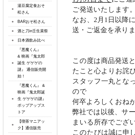
湯豆腐定食おそ
ご発送いたします
松さん
なお、2月1日以降
BARおそ松さん
送・ご返金を承り
酒と刀in壬生菜祭
日本酒飲み比べ
『悪魔くん』
& 映画『鬼太郎
この度は商品発送
誕生 ゲゲゲの
たこと心よりお詫
謎』 通信販売開
始！
スタッフ一丸とな
『悪魔くん』 &
ので
映画『鬼太郎誕
生 ゲゲゲの謎』
何卒よろしくおね
ポップアップス
弊社では以後、サ
トア
まいる所存でござ
【喫茶マニアッ
ク】通信販売
このたびは誠に申