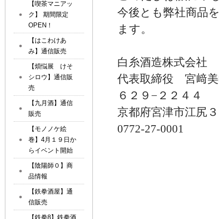
【喫茶マニアッ
今後とも弊社商品
ク】 期間限定
OPEN！
ます。
【はこわけあ
み】通信販売
白糸酒造株式会社
【煩悩展 けそ
代表取締役 宮﨑美
シロウ】通信販
売
６２９−２２４４
【九月酒】通信
京都府宮津市江尻３
販売
0772‐27‐0001
【モノノケ絵
巻】4月１９日か
らイベント開始
【陰陽師０】商
品情報
【鉄拳酒屋】通
信販売
【鉄拳8】鉄拳酒