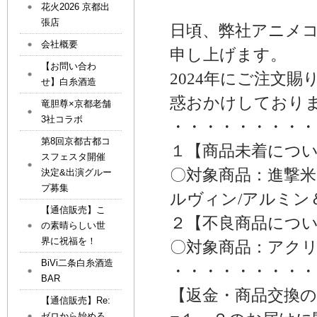
花火2026 京都出
張店
日頃、弊社アニメ
会社概要
申し上げます。
【お問い合わ
2024年にご注文
せ】白糸酒造
惑おかけしており
竜胆尊×京都老舗
3社コラボ
・・・・・・・・・
第8回京都古都コ
１【商品未着につ
スフェスタ開催
〇対象商品：進撃米
決定&出演グルー
プ募集
ルヴィン/アルミン
【通信販売】こ
２【不良商品につ
の素晴らしい世
界に祝福を！
〇対象商品：アクリ
BiVi二条白糸酒造
・・・・・・・・・
BAR
【返金・商品交換
【通信販売】Re:
ゼロから始める