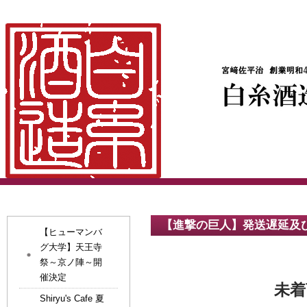
【進撃の巨人】発送遅延及
【ヒューマンバ
グ大学】天王寺
祭～京ノ陣～開
催決定
未着
Shiryu's Cafe 夏