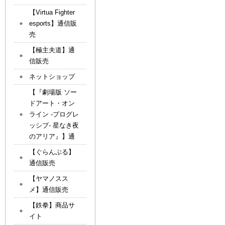
【Virtua Fighter
esports】通信販
売
【極主夫道】通
信販売
ネットショップ
【『劇場版 ソー
ドアート・オン
ライン -プログレ
ッシブ- 星なき夜
のアリア』】通
【ぐらんぶる】
通信販売
【ヤマノスス
メ】通信販売
【鉄拳】商品サ
イト