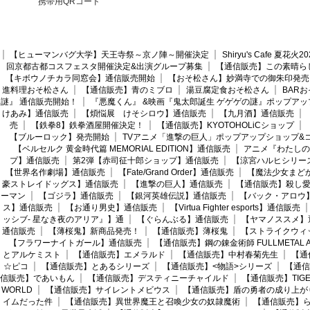
携帯用QRコード
【ヒューマンバグ大学】天王寺祭～京ノ陣～開催決定
Shiryu's Cafe 夏花
回京都古都コスフェスタ開催決定&出演グループ募集
【通信販売】この素晴ら
【キボウノチカラ同窓会】通信販売開始
【おそ松さん】妙満寺での御朱印発売
進料理おそ松さん
【通信販売】青のミブロ
湯豆腐定食おそ松さん
BAR
謎』 通信販売開始！
『悪魔くん』 &映画『鬼太郎誕生 ゲゲゲの謎』ポップアッ
けあみ】通信販売
【煩悩展 けそシロウ】通信販売
【九月酒】通信販売
売
【鉄拳8】鉄拳酒屋開催決定！
【通信販売】KYOTOHOLiCショップ
【ブルーロック】発売開始
TVアニメ「進撃の巨人」ポップアップショップ&
【ベルセルク 黄金時代篇 MEMORIAL EDITION】通信販売
アニメ『わたしの
プ】通信販売
第2弾【赤司征十郎ショップ】通信販売
【涼宮ハルヒシリー
【世界名作劇場】通信販売
【Fate/Grand Order】通信販売
【魔法少女まど
豪ストレイドッグス】通信販売
【進撃の巨人】通信販売
【通信販売】殺し
ーマン
【ゴジラ】通信販売
【銀河英雄伝説】通信販売
【バック・アロウ
ス】通信販売
【お通り男史】通信販売
【Virtua Fighter esports】通信販売
ッシブ- 星なき夜のアリア』】通
【ぐらんぶる】通信販売
【ヤマノススメ】
通信販売
【薄桜鬼】新商品発売！
【通信販売】薄桜鬼
【ストライクウィ
【フラワーナイトガール】通信販売
【通信販売】鋼の錬金術師 FULLMETAL AL
とアルケミスト
【通信販売】エメラルド
【通信販売】中村春菊先生
【通
☆ピコ
【通信販売】とあるシリーズ
【通信販売】<物語>シリーズ
【通信
信販売】であいもん
【通信販売】デスティニーチャイルド
【通信販売】TIGER
WORLD
【通信販売】サイレントメビウス
【通信販売】盾の勇者の成り上が
イムだった件
【通信販売】異世界魔王と召喚少女の奴隷魔術
【通信販売】ら