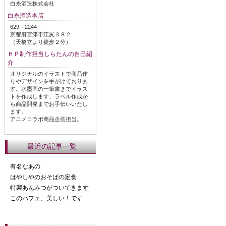
白糸酒造株式会社
白糸酒造本店
629－2244
京都府宮津市江尻３８２
（天橋立より徒歩２分）
ＨＰ制作担当しらたんの自己紹
介
オリジナルのイラストで商品作
りやデザインを手がけておりま
す。水墨画の一筆書きでイラス
トを作成します、ラベル作成か
ら商品開発までお手伝いいたし
ます。
アニメコラボ商品企画担当。
最近の記事一覧
有名なあの
はやしやのおそばの定食
特製あんみつがついてきます
このパフェ、美しい！です