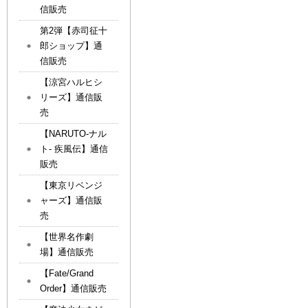
信販売
第2弾【赤司征十
郎ショップ】通
信販売
【涼宮ハルヒシ
リーズ】通信販
売
【NARUTO-ナル
ト- 疾風伝】通信
販売
【東京リベンジ
ャーズ】通信販
売
【世界名作劇
場】通信販売
【Fate/Grand
Order】通信販売