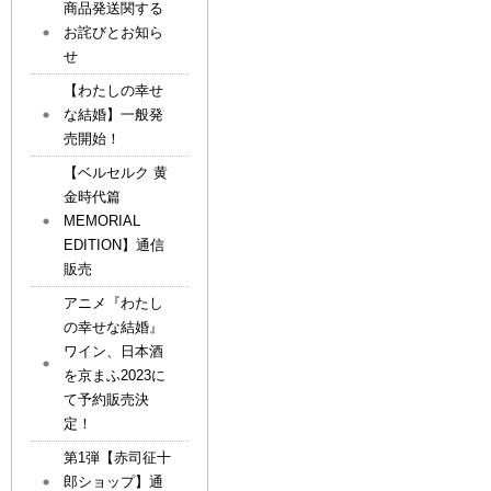
商品発送関する
お詫びとお知ら
せ
【わたしの幸せ
な結婚】一般発
売開始！
【ベルセルク 黄
金時代篇
MEMORIAL
EDITION】通信
販売
アニメ『わたし
の幸せな結婚』
ワイン、日本酒
を京まふ2023に
て予約販売決
定！
第1弾【赤司征十
郎ショップ】通