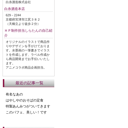
白糸酒造株式会社
白糸酒造本店
629－2244
京都府宮津市江尻３８２
（天橋立より徒歩２分）
ＨＰ制作担当しらたんの自己紹
介
オリジナルのイラストで商品作
りやデザインを手がけておりま
す。水墨画の一筆書きでイラス
トを作成します、ラベル作成か
ら商品開発までお手伝いいたし
ます。
アニメコラボ商品企画担当。
最近の記事一覧
有名なあの
はやしやのおそばの定食
特製あんみつがついてきます
このパフェ、美しい！です