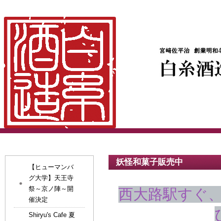
妖怪和菓子販売中
【ヒューマンバ
グ大学】天王寺
祭～京ノ陣～開
西大路駅すぐ
催決定
Shiryu's Cafe 夏