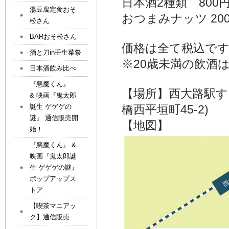
日本酒2種類 800
湯豆腐定食おそ
おつまみナッツ 20
松さん
BARおそ松さん
価格は全て税込で
酒と刀in壬生菜祭
※20歳未満の飲酒
日本酒飲み比べ
『悪魔くん』
【場所】西大路駅すぐ
& 映画『鬼太郎
誕生 ゲゲゲの
橋西平垣町45-2)
謎』 通信販売開
【地図】
始！
『悪魔くん』 &
映画『鬼太郎誕
生 ゲゲゲの謎』
ポップアップス
トア
【喫茶マニアッ
ク】通信販売