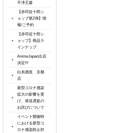
不浄王篇
【赤司征十郎シ
ョップ第2弾】情
報/ご予約
【赤司征十郎シ
ョップ】商品ラ
インナップ
AnimeJapan出店
決定!!!
白糸酒造 京都
店
新型コロナ感染
拡大の影響を受
け、発送遅延の
お詫びについて
イベント開催時
における新型コ
ロナ感染防止対