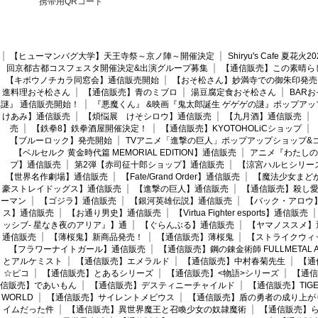
携帯用QRコード
【ヒューマンバグ大学】天王寺祭～京ノ陣～開催決定
Shiryu's Cafe 夏花
回京都古都コスフェスタ開催決定&出演グループ募集
【通信販売】この素晴ら
【キボウノチカラ同窓会】通信販売開始
【おそ松さん】妙満寺での御朱印発売
進料理おそ松さん
【通信販売】青のミブロ
湯豆腐定食おそ松さん
BAR
謎』 通信販売開始！
『悪魔くん』 &映画『鬼太郎誕生 ゲゲゲの謎』ポップアッ
けあみ】通信販売
【煩悩展 けそシロウ】通信販売
【九月酒】通信販売
売
【鉄拳8】鉄拳酒屋開催決定！
【通信販売】KYOTOHOLiCショップ
【ブルーロック】発売開始
TVアニメ「進撃の巨人」ポップアップショップ&
【ベルセルク 黄金時代篇 MEMORIAL EDITION】通信販売
アニメ『わたしの
プ】通信販売
第2弾【赤司征十郎ショップ】通信販売
【涼宮ハルヒシリー
【世界名作劇場】通信販売
【Fate/Grand Order】通信販売
【魔法少女まど
豪ストレイドッグス】通信販売
【進撃の巨人】通信販売
【通信販売】殺し
ーマン
【ゴジラ】通信販売
【銀河英雄伝説】通信販売
【バック・アロウ
ス】通信販売
【お通り男史】通信販売
【Virtua Fighter esports】通信販売
ッシブ- 星なき夜のアリア』】通
【ぐらんぶる】通信販売
【ヤマノススメ】
通信販売
【薄桜鬼】新商品発売！
【通信販売】薄桜鬼
【ストライクウィ
【フラワーナイトガール】通信販売
【通信販売】鋼の錬金術師 FULLMETAL AL
とアルケミスト
【通信販売】エメラルド
【通信販売】中村春菊先生
【通
☆ピコ
【通信販売】とあるシリーズ
【通信販売】<物語>シリーズ
【通信
信販売】であいもん
【通信販売】デスティニーチャイルド
【通信販売】TIGER
WORLD
【通信販売】サイレントメビウス
【通信販売】盾の勇者の成り上が
イムだった件
【通信販売】異世界魔王と召喚少女の奴隷魔術
【通信販売】ら