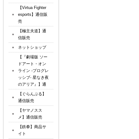
【Virtua Fighter
esports】通信販
売
【極主夫道】通
信販売
ネットショップ
【『劇場版 ソー
ドアート・オン
ライン -プログレ
ッシブ- 星なき夜
のアリア』】通
【ぐらんぶる】
通信販売
【ヤマノスス
メ】通信販売
【鉄拳】商品サ
イト