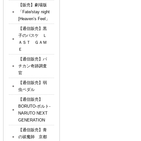
【販売】劇場版
「Fate/stay night
[Heaven’s Feel」
【通信販売】黒
子のバスケ Ｌ
ＡＳＴ ＧＡＭ
Ｅ
【通信販売】バ
チカン奇跡調査
官
【通信販売】弱
虫ペダル
【通信販売】
BORUTO-ボルト-
NARUTO NEXT
GENERATION
【通信販売】青
の祓魔師 京都