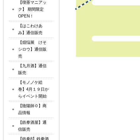
【喫茶マニアッ
ク】 期間限定
OPEN！
【はこわけあ
み】通信販売
【煩悩展 けそ
シロウ】通信販
売
【九月酒】通信
販売
【モノノケ絵
巻】4月１９日か
らイベント開始
【陰陽師０】商
品情報
【鉄拳酒屋】通
信販売
【鉄拳8】鉄拳酒