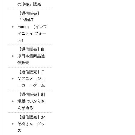
の冷徹』販売
【通信販売】
『Infini-T
Force』（インフ
ィニティ フォー
ス）
【通信販売】白
糸日本酒商品通
信販売
【通信販売】Ｔ
Ｖアニメ ジョ
ーカー・ゲーム
【通信販売】劇
場版はいからさ
んが通る
【通信販売】お
そ松さん グッ
ズ