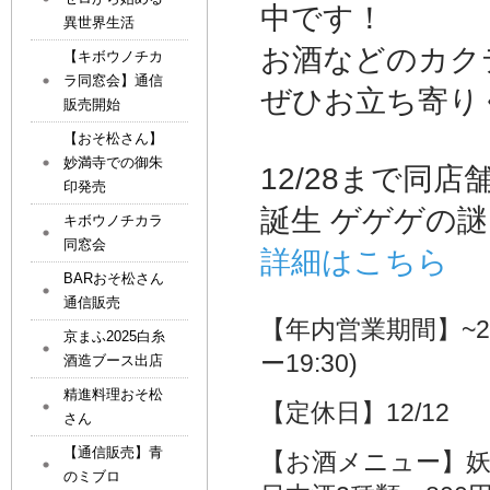
中です！
異世界生活
お酒などのカク
【キボウノチカ
ラ同窓会】通信
ぜひお立ち寄り
販売開始
【おそ松さん】
妙満寺での御朱
12/28まで同
印発売
誕生 ゲゲゲの
キボウノチカラ
同窓会
詳細はこちら
BARおそ松さん
通信販売
【年内営業期間】~202
京まふ2025白糸
ー19:30)
酒造ブース出店
精進料理おそ松
【定休日】12/12
さん
【通信販売】青
【お酒メニュー】妖怪
のミブロ