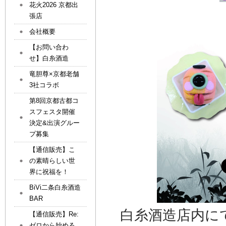
花火2026 京都出
張店
会社概要
【お問い合わ
せ】白糸酒造
竜胆尊×京都老舗
3社コラボ
第8回京都古都コ
スフェスタ開催
決定&出演グルー
プ募集
【通信販売】こ
の素晴らしい世
界に祝福を！
BiVi二条白糸酒造
BAR
白糸酒造店内に
【通信販売】Re:
ゼロから始める