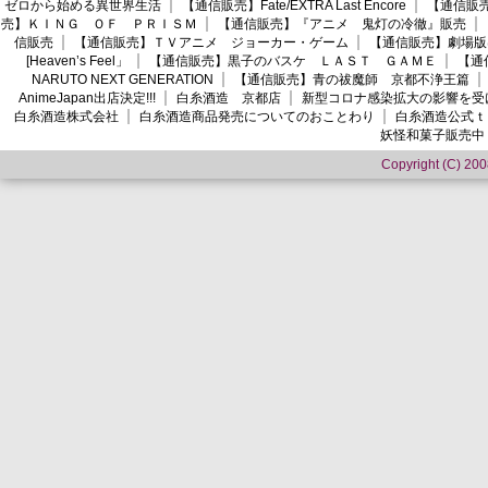
ゼロから始める異世界生活
【通信販売】Fate/EXTRA Last Encore
【通信販売】
売】ＫＩＮＧ ＯＦ ＰＲＩＳＭ
【通信販売】『アニメ 鬼灯の冷徹』販売
信販売
【通信販売】ＴＶアニメ ジョーカー・ゲーム
【通信販売】劇場版
[Heaven’s Feel」
【通信販売】黒子のバスケ ＬＡＳＴ ＧＡＭＥ
【通
NARUTO NEXT GENERATION
【通信販売】青の祓魔師 京都不浄王篇
AnimeJapan出店決定!!!
白糸酒造 京都店
新型コロナ感染拡大の影響を受
白糸酒造株式会社
白糸酒造商品発売についてのおことわり
白糸酒造公式ｔ
妖怪和菓子販売中
Copyright (C) 2008