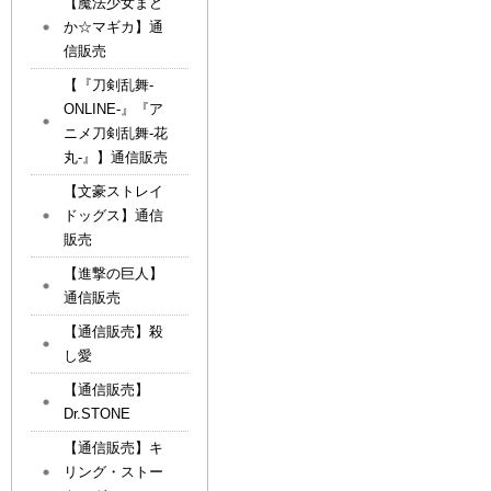
【魔法少女まど
か☆マギカ】通
信販売
【『刀剣乱舞-
ONLINE-』『ア
ニメ刀剣乱舞-花
丸-』】通信販売
【文豪ストレイ
ドッグス】通信
販売
【進撃の巨人】
通信販売
【通信販売】殺
し愛
【通信販売】
Dr.STONE
【通信販売】キ
リング・ストー