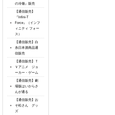
の冷徹』販売
【通信販売】
『Infini-T
Force』（インフ
ィニティ フォー
ス）
【通信販売】白
糸日本酒商品通
信販売
【通信販売】Ｔ
Ｖアニメ ジョ
ーカー・ゲーム
【通信販売】劇
場版はいからさ
んが通る
【通信販売】お
そ松さん グッ
ズ