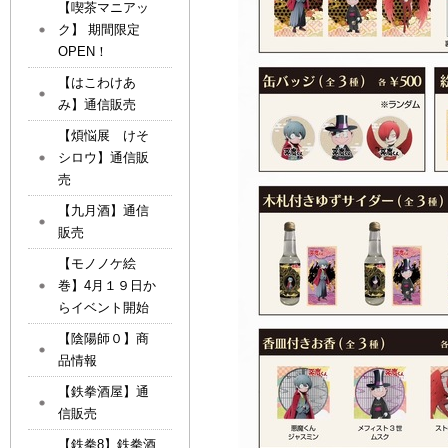
【喫茶マニアッ
ク】 期間限定
OPEN！
【はこわけあ
み】通信販売
【煩悩展 けそ
シロウ】通信販
売
【九月酒】通信
販売
【モノノケ絵
巻】4月１９日か
らイベント開始
【陰陽師０】商
品情報
【鉄拳酒屋】通
信販売
【鉄拳8】鉄拳酒