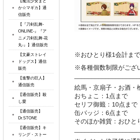
【魔法少女まど
か☆マギカ】通
信販売
【『刀剣乱舞-
ONLINE-』『ア
ニメ刀剣乱舞-花
丸-』】通信販売
※おひとり様1会計ま
【文豪ストレイ
ドッグス】通信
※各種個数制限がござ
販売
___________________
【進撃の巨人】
通信販売
絵馬・京扇子・お酒・
【通信販売】殺
おちょこ：1点まで
し愛
セリフ御籤：10点ま
【通信販売】
缶バッジ：6点まで
Dr.STONE
そのほか雑貨：おひと
【通信販売】キ
___________________
リング・ストー