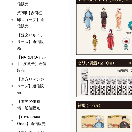
信販売
第2弾【赤司征十
郎ショップ】通
信販売
【涼宮ハルヒシ
リーズ】通信販
売
【NARUTO-ナル
ト- 疾風伝】通信
販売
【東京リベンジ
ャーズ】通信販
売
【世界名作劇
場】通信販売
【Fate/Grand
Order】通信販売