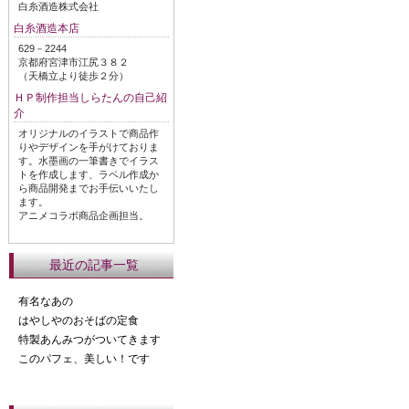
白糸酒造株式会社
白糸酒造本店
629－2244
京都府宮津市江尻３８２
（天橋立より徒歩２分）
ＨＰ制作担当しらたんの自己紹
介
オリジナルのイラストで商品作
りやデザインを手がけておりま
す。水墨画の一筆書きでイラス
トを作成します、ラベル作成か
ら商品開発までお手伝いいたし
ます。
アニメコラボ商品企画担当。
最近の記事一覧
有名なあの
はやしやのおそばの定食
特製あんみつがついてきます
このパフェ、美しい！です