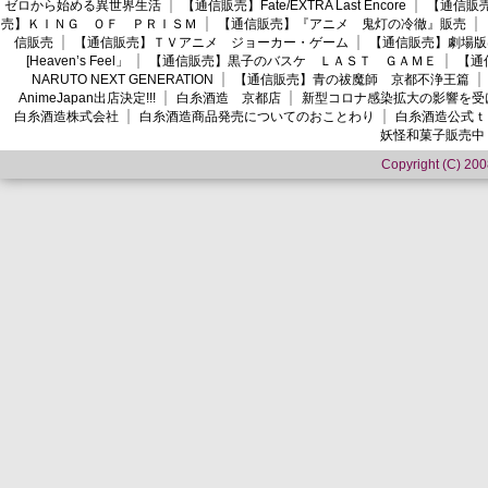
ゼロから始める異世界生活
【通信販売】Fate/EXTRA Last Encore
【通信販売】
売】ＫＩＮＧ ＯＦ ＰＲＩＳＭ
【通信販売】『アニメ 鬼灯の冷徹』販売
信販売
【通信販売】ＴＶアニメ ジョーカー・ゲーム
【通信販売】劇場版
[Heaven’s Feel」
【通信販売】黒子のバスケ ＬＡＳＴ ＧＡＭＥ
【通
NARUTO NEXT GENERATION
【通信販売】青の祓魔師 京都不浄王篇
AnimeJapan出店決定!!!
白糸酒造 京都店
新型コロナ感染拡大の影響を受
白糸酒造株式会社
白糸酒造商品発売についてのおことわり
白糸酒造公式ｔ
妖怪和菓子販売中
Copyright (C) 2008