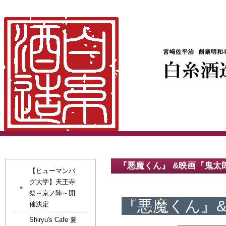
『悪魔くん』 &映画『鬼太
【ヒューマンバ
グ大学】天王寺
祭～京ノ陣～開
『悪魔くん』&
催決定
Shiryu's Cafe 夏