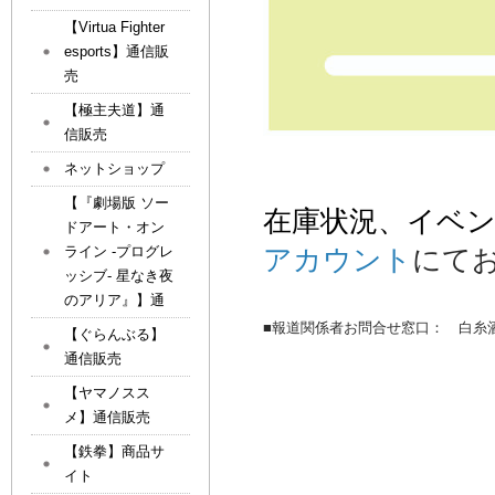
【Virtua Fighter
esports】通信販
売
【極主夫道】通
信販売
ネットショップ
【『劇場版 ソー
在庫状況、イベ
ドアート・オン
ライン -プログレ
アカウント
にて
ッシブ- 星なき夜
のアリア』】通
■報道関係者お問合せ窓口： 白糸酒造
【ぐらんぶる】
通信販売
【ヤマノスス
メ】通信販売
【鉄拳】商品サ
イト