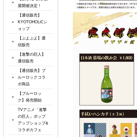
屋開催決定！
【通信販売】
KYOTOHOLiCシ
ョップ
【ぷよぷよ】通
信販売
【進撃の巨人】
通信販売
【通信販売】ブ
ルーロックコラ
ボ商品
【ブルーロッ
ク】発売開始
TVアニメ「進撃
の巨人」ポップ
アップショップ&
コラボカフェ