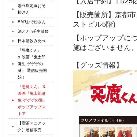
【入店予約】
11/
湯豆腐定食おそ
松さん
【販売箇所】京都市
BARおそ松さん
ストビル5階)
酒と刀in壬生菜祭
【ポップアップに
日本酒飲み比べ
施はございません
『悪魔くん』
& 映画『鬼太郎
【グッズ情報】
誕生 ゲゲゲの
謎』 通信販売開
始！
『悪魔くん』 &
映画『鬼太郎誕
生 ゲゲゲの謎』
ポップアップス
トア
【喫茶マニアッ
ク】通信販売