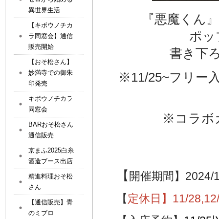
異世界生活
『悪魔くん』
【キボウノチカ
ポッ
ラ同窓会】通信
販売開始
書き下
【おそ松さん】
妙満寺での御朱
※11/25~フ
印発売
キボウノチカラ
同窓会
※コラボ
BARおそ松さん
通信販売
京まふ2025白糸
酒造ブース出店
【
開催期間】2024/11/
精進料理おそ松
さん
【
定休日】11/28,12/
【通信販売】青
のミブロ