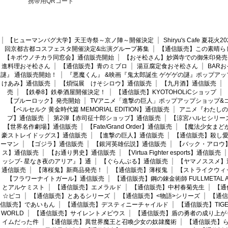
携帯用QRコード
【ヒューマンバグ大学】天王寺祭～京ノ陣～開催決定
Shiryu's Cafe 夏花
回京都古都コスフェスタ開催決定&出演グループ募集
【通信販売】この素晴ら
【キボウノチカラ同窓会】通信販売開始
【おそ松さん】妙満寺での御朱印発売
進料理おそ松さん
【通信販売】青のミブロ
湯豆腐定食おそ松さん
BAR
謎』 通信販売開始！
『悪魔くん』 &映画『鬼太郎誕生 ゲゲゲの謎』ポップアッ
けあみ】通信販売
【煩悩展 けそシロウ】通信販売
【九月酒】通信販売
売
【鉄拳8】鉄拳酒屋開催決定！
【通信販売】KYOTOHOLiCショップ
【ブルーロック】発売開始
TVアニメ「進撃の巨人」ポップアップショップ&
【ベルセルク 黄金時代篇 MEMORIAL EDITION】通信販売
アニメ『わたしの
プ】通信販売
第2弾【赤司征十郎ショップ】通信販売
【涼宮ハルヒシリー
【世界名作劇場】通信販売
【Fate/Grand Order】通信販売
【魔法少女まど
豪ストレイドッグス】通信販売
【進撃の巨人】通信販売
【通信販売】殺し
ーマン
【ゴジラ】通信販売
【銀河英雄伝説】通信販売
【バック・アロウ
ス】通信販売
【お通り男史】通信販売
【Virtua Fighter esports】通信販売
ッシブ- 星なき夜のアリア』】通
【ぐらんぶる】通信販売
【ヤマノススメ】
通信販売
【薄桜鬼】新商品発売！
【通信販売】薄桜鬼
【ストライクウィ
【フラワーナイトガール】通信販売
【通信販売】鋼の錬金術師 FULLMETAL AL
とアルケミスト
【通信販売】エメラルド
【通信販売】中村春菊先生
【通
☆ピコ
【通信販売】とあるシリーズ
【通信販売】<物語>シリーズ
【通信
信販売】であいもん
【通信販売】デスティニーチャイルド
【通信販売】TIGER
WORLD
【通信販売】サイレントメビウス
【通信販売】盾の勇者の成り上が
イムだった件
【通信販売】異世界魔王と召喚少女の奴隷魔術
【通信販売】ら