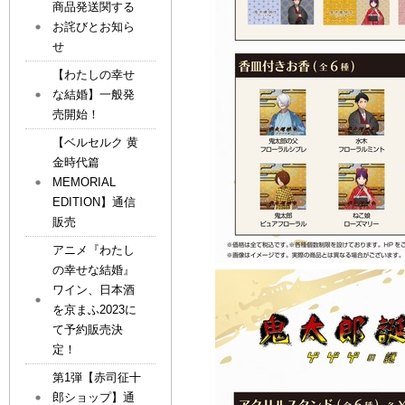
商品発送関する
お詫びとお知ら
せ
【わたしの幸せ
な結婚】一般発
売開始！
【ベルセルク 黄
金時代篇
MEMORIAL
EDITION】通信
販売
アニメ『わたし
の幸せな結婚』
ワイン、日本酒
を京まふ2023に
て予約販売決
定！
第1弾【赤司征十
郎ショップ】通