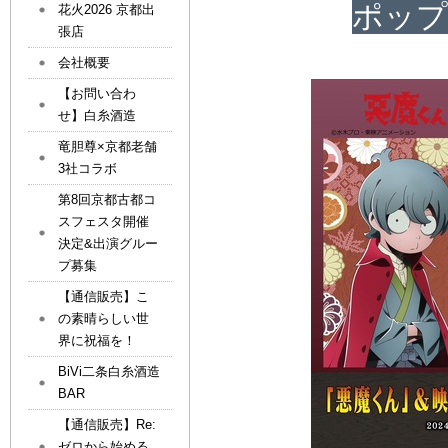
ポップ
花火2026 京都出
張店
会社概要
【お問い合わ
せ】白糸酒造
竜胆尊×京都老舗
3社コラボ
第8回京都古都コ
スフェスタ開催
決定&出演グルー
プ募集
【通信販売】こ
の素晴らしい世
界に祝福を！
BiVi二条白糸酒造
BAR
【通信販売】Re:
ゼロから始める