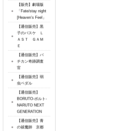
【販売】劇場版
「Fate/stay night
[Heaven’s Feel」
【通信販売】黒
子のバスケ Ｌ
ＡＳＴ ＧＡＭ
Ｅ
【通信販売】バ
チカン奇跡調査
官
【通信販売】弱
虫ペダル
【通信販売】
BORUTO-ボルト-
NARUTO NEXT
GENERATION
【通信販売】青
の祓魔師 京都