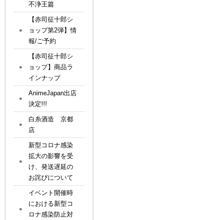
不浄王篇
【赤司征十郎シ
ョップ第2弾】情
報/ご予約
【赤司征十郎シ
ョップ】商品ラ
インナップ
AnimeJapan出店
決定!!!
白糸酒造 京都
店
新型コロナ感染
拡大の影響を受
け、発送遅延の
お詫びについて
イベント開催時
における新型コ
ロナ感染防止対