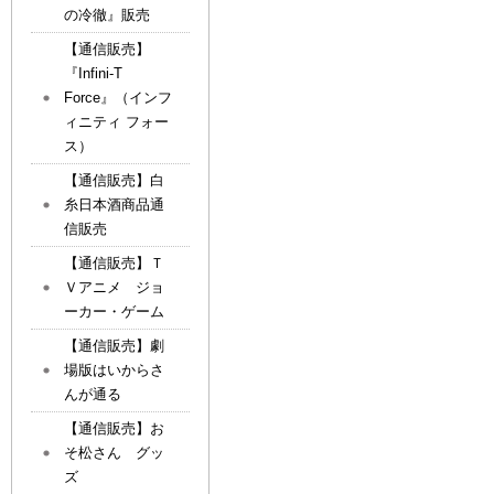
の冷徹』販売
【通信販売】
『Infini-T
Force』（インフ
ィニティ フォー
ス）
【通信販売】白
糸日本酒商品通
信販売
【通信販売】Ｔ
Ｖアニメ ジョ
ーカー・ゲーム
【通信販売】劇
場版はいからさ
んが通る
【通信販売】お
そ松さん グッ
ズ