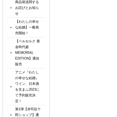
商品発送関する
お詫びとお知ら
せ
【わたしの幸せ
な結婚】一般発
売開始！
【ベルセルク 黄
金時代篇
MEMORIAL
EDITION】通信
販売
アニメ『わたし
の幸せな結婚』
ワイン、日本酒
を京まふ2023に
て予約販売決
定！
第1弾【赤司征十
郎ショップ】通