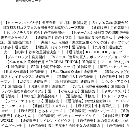
携帯用QRコード
【ヒューマンバグ大学】天王寺祭～京ノ陣～開催決定
Shiryu's Cafe 夏花
回京都古都コスフェスタ開催決定&出演グループ募集
【通信販売】この素晴ら
【キボウノチカラ同窓会】通信販売開始
【おそ松さん】妙満寺での御朱印発売
進料理おそ松さん
【通信販売】青のミブロ
湯豆腐定食おそ松さん
BAR
謎』 通信販売開始！
『悪魔くん』 &映画『鬼太郎誕生 ゲゲゲの謎』ポップアッ
けあみ】通信販売
【煩悩展 けそシロウ】通信販売
【九月酒】通信販売
売
【鉄拳8】鉄拳酒屋開催決定！
【通信販売】KYOTOHOLiCショップ
【ブルーロック】発売開始
TVアニメ「進撃の巨人」ポップアップショップ&
【ベルセルク 黄金時代篇 MEMORIAL EDITION】通信販売
アニメ『わたしの
プ】通信販売
第2弾【赤司征十郎ショップ】通信販売
【涼宮ハルヒシリー
【世界名作劇場】通信販売
【Fate/Grand Order】通信販売
【魔法少女まど
豪ストレイドッグス】通信販売
【進撃の巨人】通信販売
【通信販売】殺し
ーマン
【ゴジラ】通信販売
【銀河英雄伝説】通信販売
【バック・アロウ
ス】通信販売
【お通り男史】通信販売
【Virtua Fighter esports】通信販売
ッシブ- 星なき夜のアリア』】通
【ぐらんぶる】通信販売
【ヤマノススメ】
通信販売
【薄桜鬼】新商品発売！
【通信販売】薄桜鬼
【ストライクウィ
【フラワーナイトガール】通信販売
【通信販売】鋼の錬金術師 FULLMETAL AL
とアルケミスト
【通信販売】エメラルド
【通信販売】中村春菊先生
【通
☆ピコ
【通信販売】とあるシリーズ
【通信販売】<物語>シリーズ
【通信
信販売】であいもん
【通信販売】デスティニーチャイルド
【通信販売】TIGER
WORLD
【通信販売】サイレントメビウス
【通信販売】盾の勇者の成り上が
イムだった件
【通信販売】異世界魔王と召喚少女の奴隷魔術
【通信販売】ら