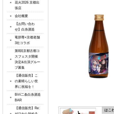
花火2026 京都出
張店
会社概要
【お問い合わ
せ】白糸酒造
竜胆尊×京都老舗
3社コラボ
第8回京都古都コ
スフェスタ開催
決定&出演グルー
プ募集
【通信販売】こ
の素晴らしい世
界に祝福を！
BiVi二条白糸酒造
BAR
【通信販売】Re:
はこ
ゼロから始める