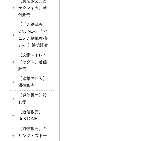
【魔法少女まど
か☆マギカ】通
信販売
【『刀剣乱舞-
ONLINE-』『ア
ニメ刀剣乱舞-花
丸-』】通信販売
【文豪ストレイ
ドッグス】通信
販売
【進撃の巨人】
通信販売
【通信販売】殺
し愛
【通信販売】
Dr.STONE
【通信販売】キ
リング・ストー