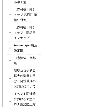
不浄王篇
【赤司征十郎シ
ョップ第2弾】情
報/ご予約
【赤司征十郎シ
ョップ】商品ラ
インナップ
AnimeJapan出店
決定!!!
白糸酒造 京都
店
新型コロナ感染
拡大の影響を受
け、発送遅延の
お詫びについて
イベント開催時
における新型コ
ロナ感染防止対