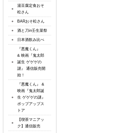
湯豆腐定食おそ
松さん
BARおそ松さん
酒と刀in壬生菜祭
日本酒飲み比べ
『悪魔くん』
& 映画『鬼太郎
誕生 ゲゲゲの
謎』 通信販売開
始！
『悪魔くん』 &
映画『鬼太郎誕
生 ゲゲゲの謎』
ポップアップス
トア
【喫茶マニアッ
ク】通信販売