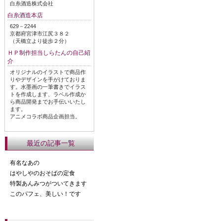
白糸酒造株式会社
白糸酒造本店
629－2244
京都府宮津市江尻３８２
（天橋立より徒歩２分）
ＨＰ制作担当しらたんの自己紹
介
オリジナルのイラストで商品作
りやデザインを手がけておりま
す。水墨画の一筆書きでイラス
トを作成します、ラベル作成か
ら商品開発までお手伝いいたし
ます。
アニメコラボ商品企画担当。
最近の記事一覧
有名なあの
はやしやのおそばの定食
特製あんみつがついてきます
このパフェ、美しい！です