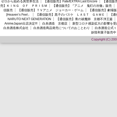
ゼロから始める異世界生活
【通信販売】Fate/EXTRA Last Encore
【通信販売】
売】ＫＩＮＧ ＯＦ ＰＲＩＳＭ
【通信販売】『アニメ 鬼灯の冷徹』販売
信販売
【通信販売】ＴＶアニメ ジョーカー・ゲーム
【通信販売】劇場版
[Heaven’s Feel」
【通信販売】黒子のバスケ ＬＡＳＴ ＧＡＭＥ
【通
NARUTO NEXT GENERATION
【通信販売】青の祓魔師 京都不浄王篇
AnimeJapan出店決定!!!
白糸酒造 京都店
新型コロナ感染拡大の影響を受
白糸酒造株式会社
白糸酒造商品発売についてのおことわり
白糸酒造公式ｔ
妖怪和菓子販売中
Copyright (C) 2008