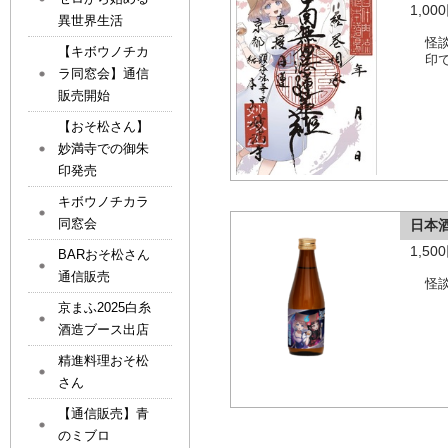
1,0
異世界生活
怪
【キボウノチカ
印
ラ同窓会】通信
販売開始
【おそ松さん】
妙満寺での御朱
印発売
キボウノチカラ
同窓会
日本
1,5
BARおそ松さん
通信販売
怪
京まふ2025白糸
酒造ブース出店
精進料理おそ松
さん
【通信販売】青
のミブロ