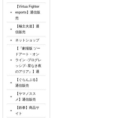
【Virtua Fighter
esports】通信販
売
【極主夫道】通
信販売
ネットショップ
【『劇場版 ソー
ドアート・オン
ライン -プログレ
ッシブ- 星なき夜
のアリア』】通
【ぐらんぶる】
通信販売
【ヤマノスス
メ】通信販売
【鉄拳】商品サ
イト