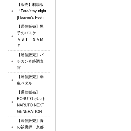
【販売】劇場版
「Fate/stay night
[Heaven’s Feel」
【通信販売】黒
子のバスケ Ｌ
ＡＳＴ ＧＡＭ
Ｅ
【通信販売】バ
チカン奇跡調査
官
【通信販売】弱
虫ペダル
【通信販売】
BORUTO-ボルト-
NARUTO NEXT
GENERATION
【通信販売】青
の祓魔師 京都