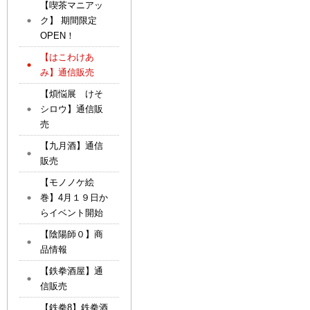
【喫茶マニアッ
ク】 期間限定
OPEN！
【はこわけあ
み】通信販売
【煩悩展 けそ
シロウ】通信販
売
【九月酒】通信
販売
【モノノケ絵
巻】4月１９日か
らイベント開始
【陰陽師０】商
品情報
【鉄拳酒屋】通
信販売
【鉄拳8】鉄拳酒