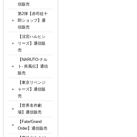
信販売
第2弾【赤司征十
郎ショップ】通
信販売
【涼宮ハルヒシ
リーズ】通信販
売
【NARUTO-ナル
ト- 疾風伝】通信
販売
【東京リベンジ
ャーズ】通信販
売
【世界名作劇
場】通信販売
【Fate/Grand
Order】通信販売