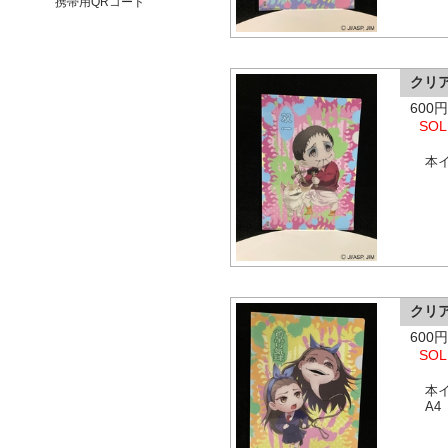
携帯用QRコード
クリ
600
SOL
本
クリ
600
SOL
本
A4