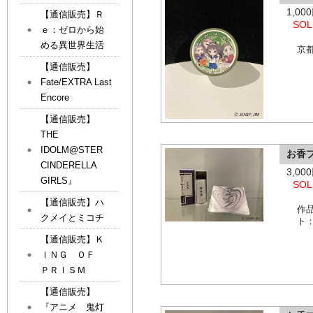
1,0
【通信販売】Ｒ
SOL
ｅ：ゼロから始
める異世界生活
京
【通信販売】
Fate/EXTRA Last
Encore
【通信販売】
THE
IDOLM@STER
お香
CINDERELLA
3,0
GIRLS』
SOL
【通信販売】ハ
作
クメイとミコチ
ト：
【通信販売】Ｋ
ＩＮＧ ＯＦ
ＰＲＩＳＭ
【通信販売】
『アニメ 鬼灯