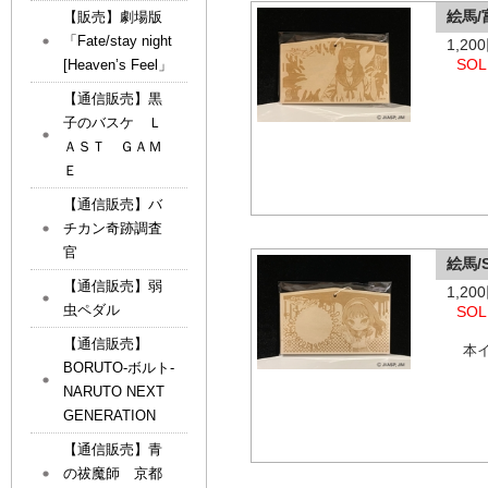
絵馬/
【販売】劇場版
「Fate/stay night
1,2
SOL
[Heaven’s Feel」
【通信販売】黒
子のバスケ Ｌ
ＡＳＴ ＧＡＭ
Ｅ
【通信販売】バ
チカン奇跡調査
官
絵馬/
【通信販売】弱
1,2
虫ペダル
SOL
【通信販売】
本
BORUTO-ボルト-
NARUTO NEXT
GENERATION
【通信販売】青
の祓魔師 京都