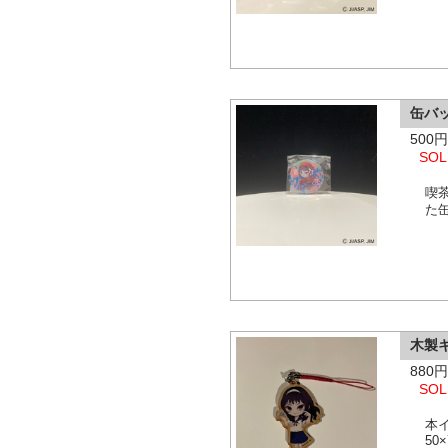
缶バ
500
SOL
喫
た
木製
880
SOL
本
50