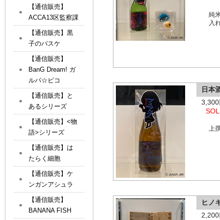
【通信販売】
純
ACCA13区監察課
入
【通信販売】黒
子のバスケ
【通信販売】
BanG Dream! ガ
ルパ☆ピコ
日本
【通信販売】と
3,3
あるシリーズ
SOL
【通信販売】<物
上
語>シリーズ
【通信販売】は
たらく細胞
【通信販売】ケ
ンガンアシュラ
【通信販売】
ヒノ
BANANA FISH
2,2