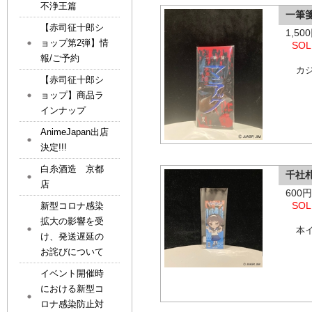
不浄王篇
一筆
【赤司征十郎シ
1,5
ョップ第2弾】情
SOL
報/ご予約
カ
【赤司征十郎シ
ョップ】商品ラ
インナップ
AnimeJapan出店
決定!!!
白糸酒造 京都
千社札
店
600
SOL
新型コロナ感染
拡大の影響を受
本
け、発送遅延の
お詫びについて
イベント開催時
における新型コ
ロナ感染防止対