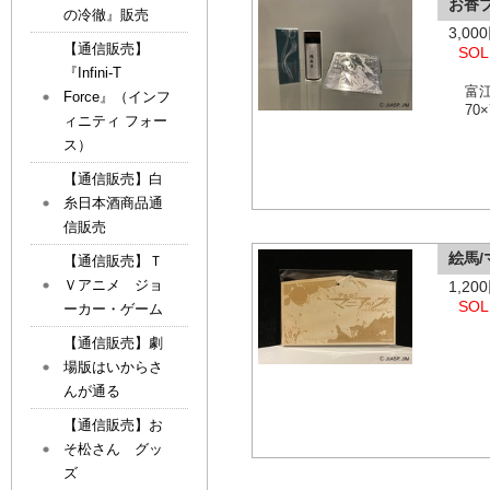
お香プ
の冷徹』販売
3,0
【通信販売】
SOL
『Infini-T
富
Force』（インフ
70
ィニティ フォー
ス）
【通信販売】白
糸日本酒商品通
信販売
絵馬
【通信販売】Ｔ
Ｖアニメ ジョ
1,2
SOL
ーカー・ゲーム
【通信販売】劇
場版はいからさ
んが通る
【通信販売】お
そ松さん グッ
ズ