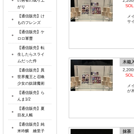
2,2
の勇者の成り上
SOL
がり
【通信販売】け
メ
サイ
ものフレンズ
【通信販売】ケ
ロロ軍曹
【通信販売】転
生したらスライ
ムだった件
木箱
2,2
【通信販売】異
SOL
世界魔王と召喚
少女の奴隷魔術
メ
が
【通信販売】ら
んま1/2
【通信販売】夏
目友人帳
【通信販売】純
米吟醸 繪里子
抹茶