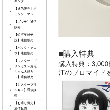
キング
【通信販売】チ
ェンソーマン
【ゴジラ】通信
販売
【銀河英雄伝
説】通信販売
【バック・アロ
■購入特典
ウ】通信販売
【シスター・プ
購入特典：3,0
リンセス～お兄
江のブロマイド
ちゃん大好き
～】通信販売
【シスタープリ
ンセス】通信販
売
【お通り男史】
通信販売