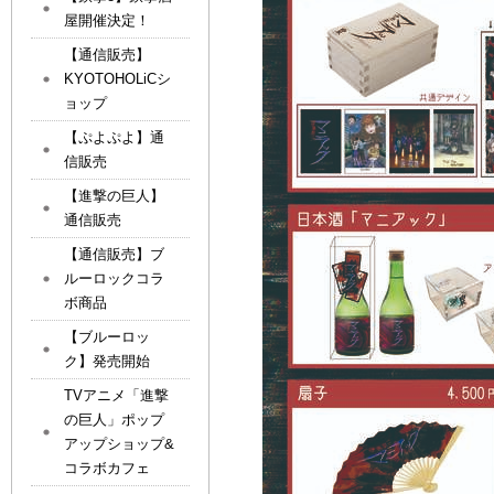
屋開催決定！
【通信販売】
KYOTOHOLiCシ
ョップ
【ぷよぷよ】通
信販売
【進撃の巨人】
通信販売
【通信販売】ブ
ルーロックコラ
ボ商品
【ブルーロッ
ク】発売開始
TVアニメ「進撃
の巨人」ポップ
アップショップ&
コラボカフェ