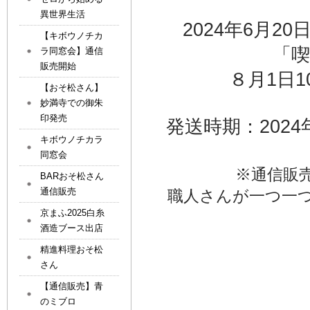
異世界生活
2024年6月2
【キボウノチカ
「
ラ同窓会】通信
販売開始
８月1日
【おそ松さん】
妙満寺での御朱
印発売
発送時期：2024
キボウノチカラ
同窓会
※通信販
BARおそ松さん
通信販売
職人さんが一つ一
京まふ2025白糸
酒造ブース出店
精進料理おそ松
さん
【通信販売】青
のミブロ