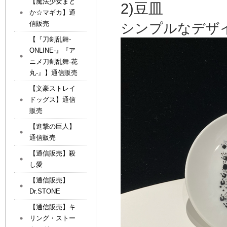
【魔法少女まど
2)豆皿
か☆マギカ】通
信販売
シンプルなデザ
【『刀剣乱舞-
ONLINE-』『ア
ニメ刀剣乱舞-花
丸-』】通信販売
【文豪ストレイ
ドッグス】通信
販売
【進撃の巨人】
通信販売
【通信販売】殺
し愛
【通信販売】
Dr.STONE
【通信販売】キ
リング・ストー