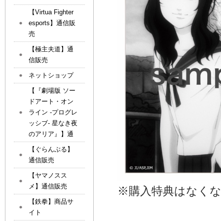
【Virtua Fighter
esports】通信販
売
【極主夫道】通
信販売
ネットショップ
【『劇場版 ソー
ドアート・オン
ライン -プログレ
ッシブ- 星なき夜
のアリア』】通
【ぐらんぶる】
通信販売
【ヤマノスス
メ】通信販売
※購入特典はなく
【鉄拳】商品サ
イト