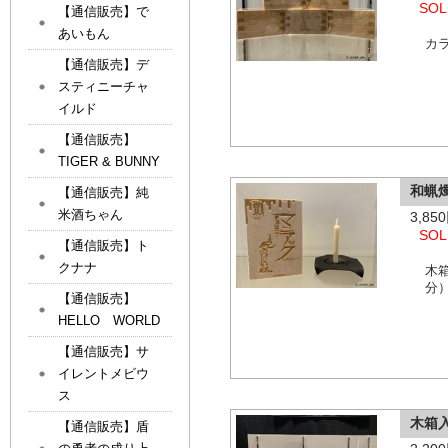
SOL
【通信販売】で
あいもん
カ
【通信販売】デ
スティニーチャ
イルド
【通信販売】
TIGER & BUNNY
和蝋
【通信販売】純
米酒ちゃん
3,8
SOL
【通信販売】ト
クナナ
木
分
【通信販売】
HELLO WORLD
【通信販売】サ
イレントメビウ
ス
木箱
【通信販売】盾