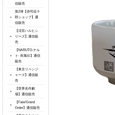
信販売
第2弾【赤司征十
郎ショップ】通
信販売
【涼宮ハルヒシ
リーズ】通信販
売
【NARUTO-ナル
ト- 疾風伝】通信
販売
【東京リベンジ
ャーズ】通信販
売
【世界名作劇
場】通信販売
【Fate/Grand
Order】通信販売