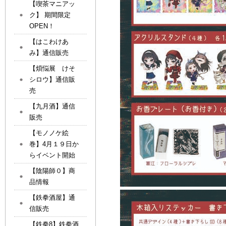
【喫茶マニアッ
ク】 期間限定
OPEN！
【はこわけあ
み】通信販売
【煩悩展 けそ
シロウ】通信販
売
【九月酒】通信
販売
【モノノケ絵
巻】4月１９日か
らイベント開始
【陰陽師０】商
品情報
【鉄拳酒屋】通
信販売
【鉄拳8】鉄拳酒