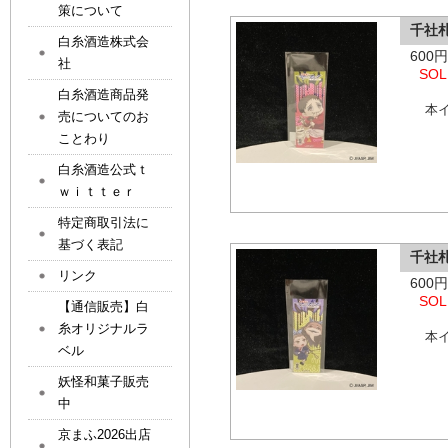
策について
千社札
白糸酒造株式会
600
社
SOL
白糸酒造商品発
本
売についてのお
ことわり
白糸酒造公式ｔ
ｗｉｔｔｅｒ
特定商取引法に
基づく表記
千社
リンク
600
SOL
【通信販売】白
糸オリジナルラ
本
ベル
妖怪和菓子販売
中
京まふ2026出店