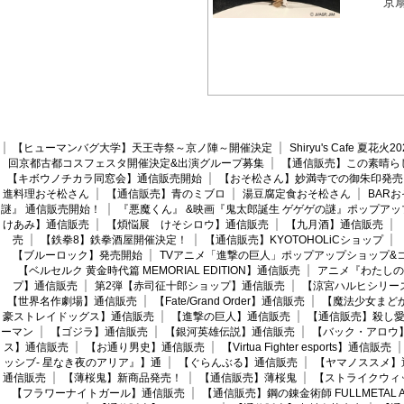
京
【ヒューマンバグ大学】天王寺祭～京ノ陣～開催決定
Shiryu's Cafe 夏花
回京都古都コスフェスタ開催決定&出演グループ募集
【通信販売】この素晴ら
【キボウノチカラ同窓会】通信販売開始
【おそ松さん】妙満寺での御朱印発売
進料理おそ松さん
【通信販売】青のミブロ
湯豆腐定食おそ松さん
BAR
謎』 通信販売開始！
『悪魔くん』 &映画『鬼太郎誕生 ゲゲゲの謎』ポップアッ
けあみ】通信販売
【煩悩展 けそシロウ】通信販売
【九月酒】通信販売
売
【鉄拳8】鉄拳酒屋開催決定！
【通信販売】KYOTOHOLiCショップ
【ブルーロック】発売開始
TVアニメ「進撃の巨人」ポップアップショップ&
【ベルセルク 黄金時代篇 MEMORIAL EDITION】通信販売
アニメ『わたしの
プ】通信販売
第2弾【赤司征十郎ショップ】通信販売
【涼宮ハルヒシリー
【世界名作劇場】通信販売
【Fate/Grand Order】通信販売
【魔法少女まど
豪ストレイドッグス】通信販売
【進撃の巨人】通信販売
【通信販売】殺し
ーマン
【ゴジラ】通信販売
【銀河英雄伝説】通信販売
【バック・アロウ
ス】通信販売
【お通り男史】通信販売
【Virtua Fighter esports】通信販売
ッシブ- 星なき夜のアリア』】通
【ぐらんぶる】通信販売
【ヤマノススメ】
通信販売
【薄桜鬼】新商品発売！
【通信販売】薄桜鬼
【ストライクウィ
【フラワーナイトガール】通信販売
【通信販売】鋼の錬金術師 FULLMETAL AL