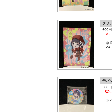
クリ
600
SOL
喫
A4
缶バ
500
SOL
本