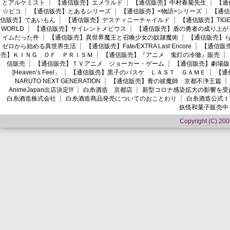
とアルケミスト
【通信販売】エメラルド
【通信販売】中村春菊先生
【通
☆ピコ
【通信販売】とあるシリーズ
【通信販売】<物語>シリーズ
【通信
信販売】であいもん
【通信販売】デスティニーチャイルド
【通信販売】TIGER
WORLD
【通信販売】サイレントメビウス
【通信販売】盾の勇者の成り上が
イムだった件
【通信販売】異世界魔王と召喚少女の奴隷魔術
【通信販売】ら
ゼロから始める異世界生活
【通信販売】Fate/EXTRA Last Encore
【通信販売】
売】ＫＩＮＧ ＯＦ ＰＲＩＳＭ
【通信販売】『アニメ 鬼灯の冷徹』販売
信販売
【通信販売】ＴＶアニメ ジョーカー・ゲーム
【通信販売】劇場版
[Heaven’s Feel」
【通信販売】黒子のバスケ ＬＡＳＴ ＧＡＭＥ
【通
NARUTO NEXT GENERATION
【通信販売】青の祓魔師 京都不浄王篇
AnimeJapan出店決定!!!
白糸酒造 京都店
新型コロナ感染拡大の影響を受
白糸酒造株式会社
白糸酒造商品発売についてのおことわり
白糸酒造公式ｔ
妖怪和菓子販売中
Copyright (C) 2008