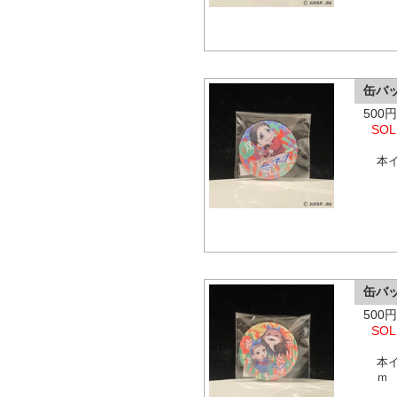
缶バ
500
SOL
本
缶バ
500
SOL
本
ｍ