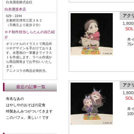
白糸酒造株式会社
白糸酒造本店
アク
629－2244
京都府宮津市江尻３８２
1,8
（天橋立より徒歩２分）
SOL
ＨＰ制作担当しらたんの自己紹
介
本
オリジナルのイラストで商品作
75
りやデザインを手がけておりま
す。水墨画の一筆書きでイラス
トを作成します、ラベル作成か
ら商品開発までお手伝いいたし
ます。
アニメコラボ商品企画担当。
アク
最近の記事一覧
1,8
SOL
有名なあの
はやしやのおそばの定食
本
特製あんみつがついてきます
10
このパフェ、美しい！です