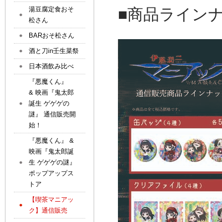
湯豆腐定食おそ
■商品ライン
松さん
BARおそ松さん
酒と刀in壬生菜祭
日本酒飲み比べ
『悪魔くん』
& 映画『鬼太郎
誕生 ゲゲゲの
謎』 通信販売開
始！
『悪魔くん』 &
映画『鬼太郎誕
生 ゲゲゲの謎』
ポップアップス
トア
【喫茶マニアッ
ク】通信販売