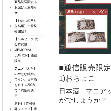
商品発送関する
お詫びとお知ら
せ
【わたしの幸せ
な結婚】一般発
売開始！
【ベルセルク 黄
金時代篇
MEMORIAL
EDITION】通信
販売
■通信販売限
アニメ『わたし
の幸せな結婚』
1)おちょこ
ワイン、日本酒
を京まふ2023に
日本酒「マニア
て予約販売決
定！
がでしょうか？
第1弾【赤司征十
郎ショップ】通