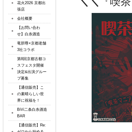
＼＼
『喫茶
花火2026 京都出
張店
会社概要
【お問い合わ
せ】白糸酒造
竜胆尊×京都老舗
3社コラボ
第8回京都古都コ
スフェスタ開催
決定&出演グルー
プ募集
【通信販売】こ
の素晴らしい世
界に祝福を！
BiVi二条白糸酒造
BAR
【通信販売】Re:
ゼロから始める