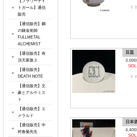
【フラワーナイ
トガール】通信
！
販売
【通信販売】鋼
の錬金術師
FULLMETAL
ALCHEMIST
豆皿
【通信販売】有
頂天家族２
3,0
SOL
【通信販売】
DEATH NOTE
！！
【通信販売】文
豪とアルケミス
ト
【通信販売】エ
メラルド
日本
【通信販売】中
4,4
村春菊先生
SOL