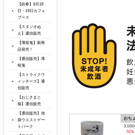
【鉄拳】9月18
日・19日カフェ
ブース
【スタジオぬ
え】通信販売
【薄桜鬼】新商
品発売！
【通信販売】薄
桜鬼
【ストライクウ
ィッチーズ】通
信販売
【おじさまと
猫】通信販売
【通信販売】池
おち
袋ウエストゲー
3,0
トパーク
SOL