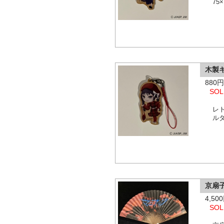
75
木製
880
SOL
レ
ルダ
京扇
4,5
SOL