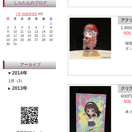
しらたんのブログ
7月
2026年8月
9月
日
月
火
水
木
金
土
アク
1
1,8
2
3
4
5
6
7
8
9
10
11
12
13
14
15
SOL
16
17
18
19
20
21
22
23
24
25
26
27
28
29
喫
30
31
タン
アーカイブ
2014年
1月（3）
2013年
クリ
600
SOL
本