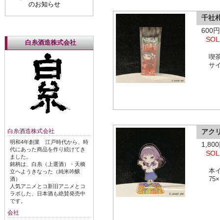
のお知らせ
千社
600
SOL
白糸酒造株式会社
喫
サイ
白糸酒造株式会社
アク
明和4年創業 江戸時代から、時
1,8
代にあった商品を作り続けてき
SOL
ました。
銘柄は、白糸（上選酒）・天橋
本
立へようきなった（純米吟醸
酒）
75
人気アニメとコ新旧アニメとコ
ラボした、日本酒も絶賛発売中
です。
会社