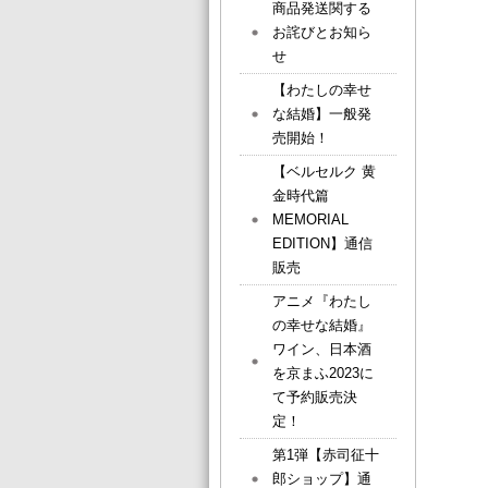
商品発送関する
お詫びとお知ら
せ
【わたしの幸せ
な結婚】一般発
売開始！
【ベルセルク 黄
金時代篇
MEMORIAL
EDITION】通信
販売
アニメ『わたし
の幸せな結婚』
ワイン、日本酒
を京まふ2023に
て予約販売決
定！
第1弾【赤司征十
郎ショップ】通