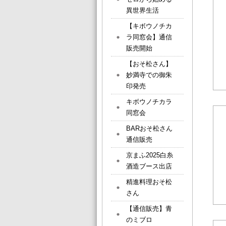
異世界生活
【キボウノチカ
ラ同窓会】通信
販売開始
【おそ松さん】
妙満寺での御朱
印発売
キボウノチカラ
同窓会
BARおそ松さん
通信販売
京まふ2025白糸
酒造ブース出店
精進料理おそ松
さん
【通信販売】青
のミブロ