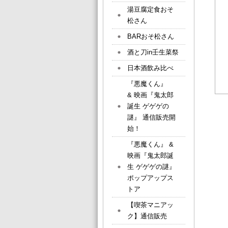
湯豆腐定食おそ
松さん
BARおそ松さん
酒と刀in壬生菜祭
日本酒飲み比べ
『悪魔くん』
& 映画『鬼太郎
誕生 ゲゲゲの
謎』 通信販売開
始！
『悪魔くん』 &
映画『鬼太郎誕
生 ゲゲゲの謎』
ポップアップス
トア
【喫茶マニアッ
ク】通信販売