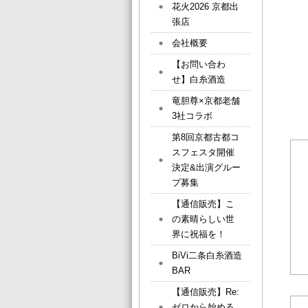
花火2026 京都出
張店
会社概要
【お問い合わ
せ】白糸酒造
竜胆尊×京都老舗
3社コラボ
第8回京都古都コ
スフェスタ開催
決定&出演グルー
プ募集
【通信販売】こ
の素晴らしい世
界に祝福を！
BiVi二条白糸酒造
BAR
【通信販売】Re:
ゼロから始める