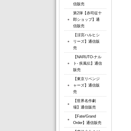
信販売
第2弾【赤司征十
郎ショップ】通
信販売
【涼宮ハルヒシ
リーズ】通信販
売
【NARUTO-ナル
ト- 疾風伝】通信
販売
【東京リベンジ
ャーズ】通信販
売
【世界名作劇
場】通信販売
【Fate/Grand
Order】通信販売