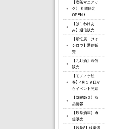
【喫茶マニアッ
ク】 期間限定
OPEN！
【はこわけあ
み】通信販売
【煩悩展 けそ
シロウ】通信販
売
【九月酒】通信
販売
【モノノケ絵
巻】4月１９日か
らイベント開始
【陰陽師０】商
品情報
【鉄拳酒屋】通
信販売
【鉄拳8】鉄拳酒