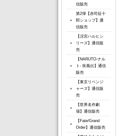
信販売
第2弾【赤司征十
郎ショップ】通
信販売
【涼宮ハルヒシ
リーズ】通信販
売
【NARUTO-ナル
ト- 疾風伝】通信
販売
【東京リベンジ
ャーズ】通信販
売
【世界名作劇
場】通信販売
【Fate/Grand
Order】通信販売