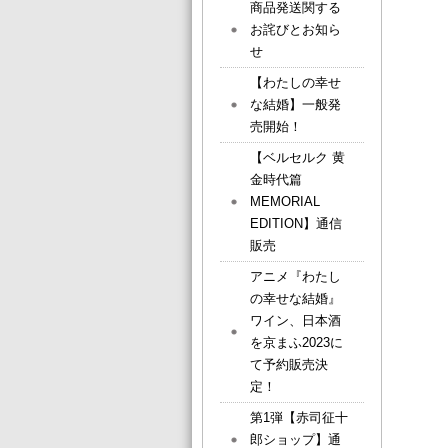
商品発送関する
お詫びとお知ら
せ
【わたしの幸せ
な結婚】一般発
売開始！
【ベルセルク 黄
金時代篇
MEMORIAL
EDITION】通信
販売
アニメ『わたし
の幸せな結婚』
ワイン、日本酒
を京まふ2023に
て予約販売決
定！
第1弾【赤司征十
郎ショップ】通