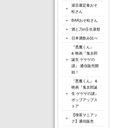
湯豆腐定食おそ
松さん
BARおそ松さん
酒と刀in壬生菜祭
日本酒飲み比べ
『悪魔くん』
& 映画『鬼太郎
誕生 ゲゲゲの
謎』 通信販売開
始！
『悪魔くん』 &
映画『鬼太郎誕
生 ゲゲゲの謎』
ポップアップス
トア
【喫茶マニアッ
ク】通信販売