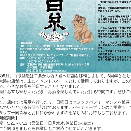
の5月、白糸酒造は二条から西大路へ店舗を移転しまして、3周年となり
大路の店舗は、主にイベントスペースとして活用しておりますが、この5月
で、小さなお店を開店することとなりました。
軽にお立ち寄りいただき、お酒を楽しんでいただける空間です。ぜひご
い。
た、店内では展示を行ったり、日曜日はマジックパフォーマンスを披露
んでいただける時間も設けております。パーティープランのご用意もし
タッフ一同皆様とお目にかかれますのを楽しみにお待ちしております。
開催期間】
程：5/21～6/12（営業日：日月水木/休業日:火金土）
ご予約頂きましたら休業日もご対応させていただきます。