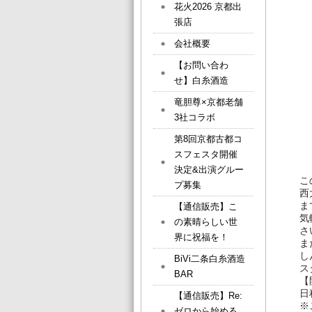
花火2026 京都出
張店
会社概要
【お問い合わ
せ】白糸酒造
竜胆尊×京都老舗
3社コラボ
第8回京都古都コ
スフェスタ開催
決定&出演グルー
こ
プ募集
西
ま
【通信販売】こ
気
の素晴らしい世
さ
界に祝福を！
ま
し
BiVi二条白糸酒造
ス
BAR
【
日
【通信販売】Re:
※
ゼロから始める