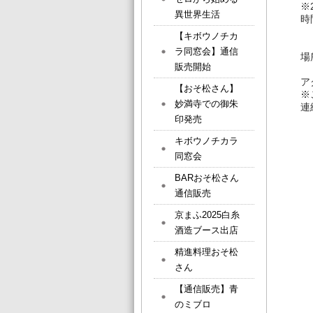
※
異世界生活
時間
1
【キボウノチカ
マ
ラ同窓会】通信
場
販売開始
ア
【おそ松さん】
※
妙満寺での御朱
連絡
印発売
キボウノチカラ
同窓会
BARおそ松さん
通信販売
京まふ2025白糸
酒造ブース出店
精進料理おそ松
さん
【通信販売】青
のミブロ