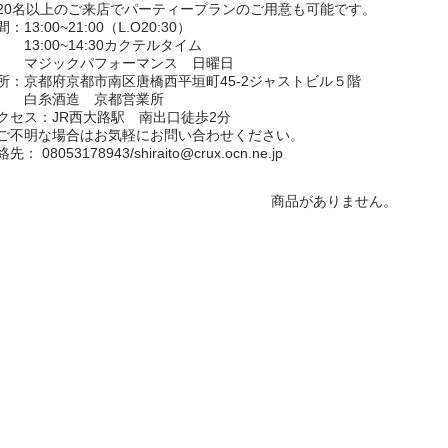
20名以上のご来店でパーティープランのご用意も可能です。
：13:00~21:00（Ⅼ.O20:30）
3:00~14:30カクテルタイム
ジックパフォーマンス 日曜日
所：京都府京都市南区唐橋西平垣町45-2ジャストビル５階
白糸酒造 京都営業所
クセス：JR西大路駅 南出口徒歩2分
ご不明な場合はお気軽にお問い合わせください。
先： 08053178943/shiraito@crux.ocn.ne.jp
商品がありません。