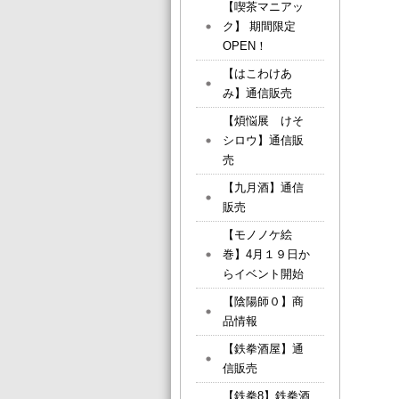
【喫茶マニアッ
ク】 期間限定
OPEN！
【はこわけあ
み】通信販売
【煩悩展 けそ
シロウ】通信販
売
【九月酒】通信
販売
【モノノケ絵
巻】4月１９日か
らイベント開始
【陰陽師０】商
品情報
【鉄拳酒屋】通
信販売
【鉄拳8】鉄拳酒