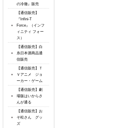
の冷徹』販売
【通信販売】
『Infini-T
Force』（インフ
ィニティ フォー
ス）
【通信販売】白
糸日本酒商品通
信販売
【通信販売】Ｔ
Ｖアニメ ジョ
ーカー・ゲーム
【通信販売】劇
場版はいからさ
んが通る
【通信販売】お
そ松さん グッ
ズ