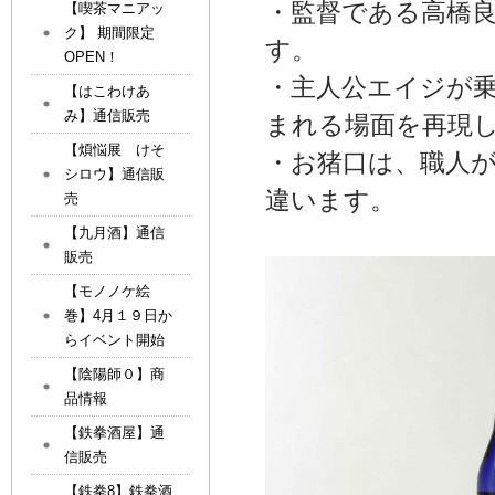
・監督である高橋
【喫茶マニアッ
ク】 期間限定
す。
OPEN！
・主人公エイジが乗
【はこわけあ
み】通信販売
まれる場面を再現
【煩悩展 けそ
・お猪口は、職人
シロウ】通信販
違います。
売
【九月酒】通信
販売
【モノノケ絵
巻】4月１９日か
らイベント開始
【陰陽師０】商
品情報
【鉄拳酒屋】通
信販売
【鉄拳8】鉄拳酒