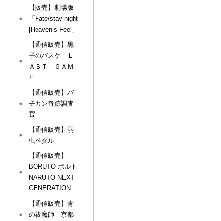
【販売】劇場版
「Fate/stay night
[Heaven’s Feel」
【通信販売】黒
子のバスケ Ｌ
ＡＳＴ ＧＡＭ
Ｅ
【通信販売】バ
チカン奇跡調査
官
【通信販売】弱
虫ペダル
【通信販売】
BORUTO-ボルト-
NARUTO NEXT
GENERATION
【通信販売】青
の祓魔師 京都