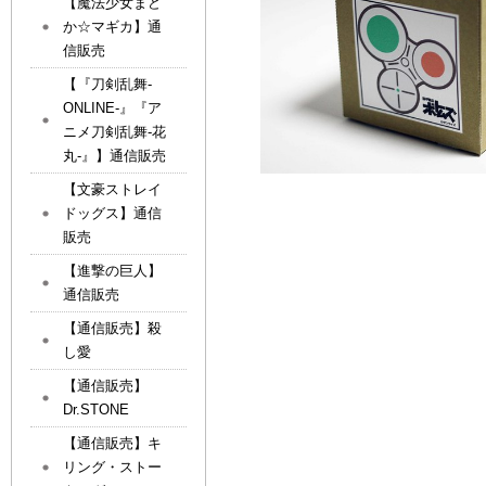
【魔法少女まど
か☆マギカ】通
信販売
【『刀剣乱舞-
ONLINE-』『ア
ニメ刀剣乱舞-花
丸-』】通信販売
【文豪ストレイ
ドッグス】通信
販売
【進撃の巨人】
通信販売
【通信販売】殺
し愛
【通信販売】
Dr.STONE
【通信販売】キ
リング・ストー