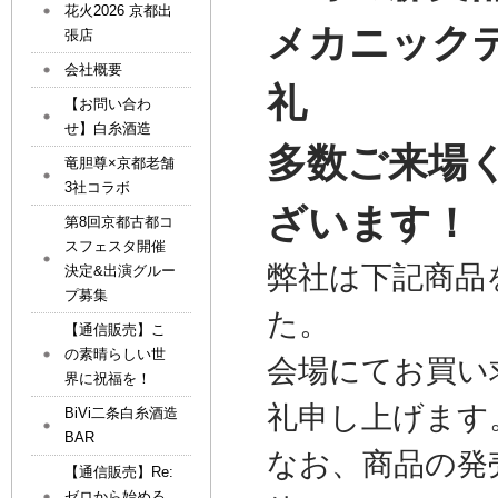
花火2026 京都出
メカニック
張店
会社概要
礼
【お問い合わ
せ】白糸酒造
多数ご来場
竜胆尊×京都老舗
3社コラボ
ざいます！
第8回京都古都コ
スフェスタ開催
弊社は下記商品
決定&出演グルー
プ募集
た。
【通信販売】こ
の素晴らしい世
会場にてお買い
界に祝福を！
礼申し上げます
BiVi二条白糸酒造
BAR
なお、商品の発
【通信販売】Re:
ゼロから始める