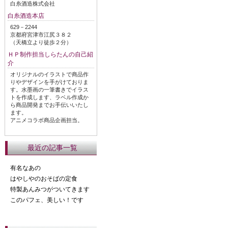
白糸酒造株式会社
白糸酒造本店
629－2244
京都府宮津市江尻３８２
（天橋立より徒歩２分）
ＨＰ制作担当しらたんの自己紹
介
オリジナルのイラストで商品作
りやデザインを手がけておりま
す。水墨画の一筆書きでイラス
トを作成します、ラベル作成か
ら商品開発までお手伝いいたし
ます。
アニメコラボ商品企画担当。
最近の記事一覧
有名なあの
はやしやのおそばの定食
特製あんみつがついてきます
このパフェ、美しい！です