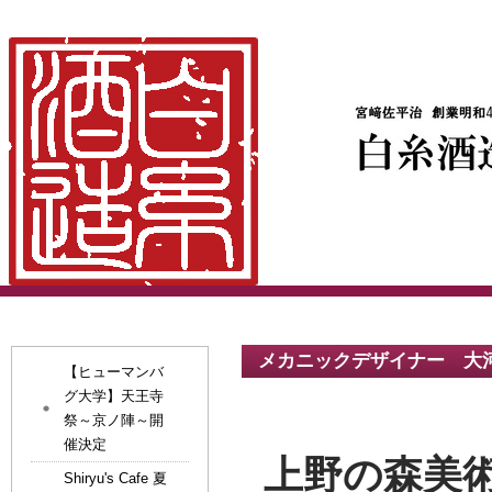
メカニックデザイナー 大
【ヒューマンバ
グ大学】天王寺
祭～京ノ陣～開
催決定
上野の森美
Shiryu's Cafe 夏