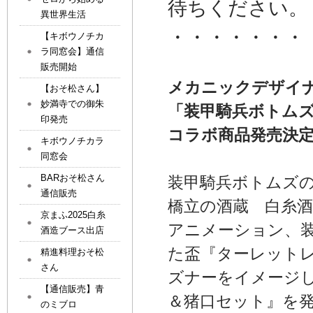
待ちください。
異世界生活
・・・・・・・
【キボウノチカ
ラ同窓会】通信
販売開始
メカニックデザイナ
【おそ松さん】
妙満寺での御朱
「装甲騎兵ボトム
印発売
コラボ商品発売決
キボウノチカラ
同窓会
BARおそ松さん
装甲騎兵ボトムズ
通信販売
橋立の酒蔵 白糸
京まふ2025白糸
アニメーション、
酒造ブース出店
た盃『ターレットレ
精進料理おそ松
さん
ズナーをイメージ
【通信販売】青
＆猪口セット』を
のミブロ