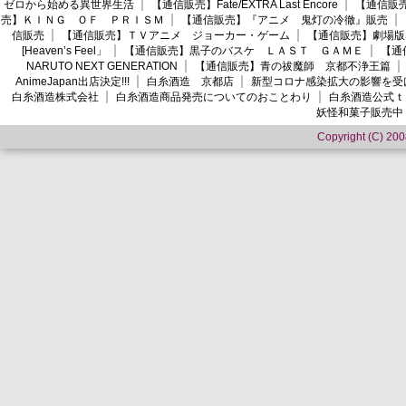
ゼロから始める異世界生活
【通信販売】Fate/EXTRA Last Encore
【通信販売】
売】ＫＩＮＧ ＯＦ ＰＲＩＳＭ
【通信販売】『アニメ 鬼灯の冷徹』販売
信販売
【通信販売】ＴＶアニメ ジョーカー・ゲーム
【通信販売】劇場版
[Heaven’s Feel」
【通信販売】黒子のバスケ ＬＡＳＴ ＧＡＭＥ
【通
NARUTO NEXT GENERATION
【通信販売】青の祓魔師 京都不浄王篇
AnimeJapan出店決定!!!
白糸酒造 京都店
新型コロナ感染拡大の影響を受
白糸酒造株式会社
白糸酒造商品発売についてのおことわり
白糸酒造公式ｔ
妖怪和菓子販売中
Copyright (C) 2008