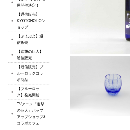
屋開催決定！
【通信販売】
KYOTOHOLiCシ
ョップ
【ぷよぷよ】通
信販売
【進撃の巨人】
通信販売
【通信販売】ブ
ルーロックコラ
ボ商品
【ブルーロッ
ク】発売開始
TVアニメ「進撃
の巨人」ポップ
アップショップ&
コラボカフェ