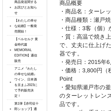
商品概要
商品発送関する
お詫びとお知ら
・商品名：ターレッ
せ
・商品種類：瀬戸焼
【わたしの幸せ
な結婚】一般発
・仕様：3客（個）
売開始！
・質：高温で焼き
【ベルセルク 黄
で、丈夫に仕上げ
金時代篇
MEMORIAL
器です。
EDITION】通信
・発売日：2015年6
販売
アニメ『わたし
・価格：3,800円
の幸せな結婚』
Point
ワイン、日本酒
を京まふ2023に
・愛知県瀬戸市の
て予約販売決
のターレットレン
定！
品です。
第1弾【赤司征十
郎ショップ】通