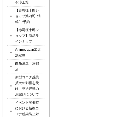
不浄王篇
【赤司征十郎シ
ョップ第2弾】情
報/ご予約
【赤司征十郎シ
ョップ】商品ラ
インナップ
AnimeJapan出店
決定!!!
白糸酒造 京都
店
新型コロナ感染
拡大の影響を受
け、発送遅延の
お詫びについて
イベント開催時
における新型コ
ロナ感染防止対