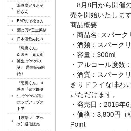
8月8日から開催の
湯豆腐定食おそ
松さん
売を開始いたしま
BARおそ松さん
商品概要
酒と刀in壬生菜祭
・商品名: スパー
日本酒飲み比べ
・酒類：スパーク
『悪魔くん』
・容量：300ml
& 映画『鬼太郎
誕生 ゲゲゲの
・アルコール度数
謎』 通信販売開
・酒質：スパーク
始！
『悪魔くん』 &
きりドライな味わ
映画『鬼太郎誕
いただけます。
生 ゲゲゲの謎』
ポップアップス
・発売日：2015年6
トア
・価格：3,800円
【喫茶マニアッ
Point
ク】通信販売