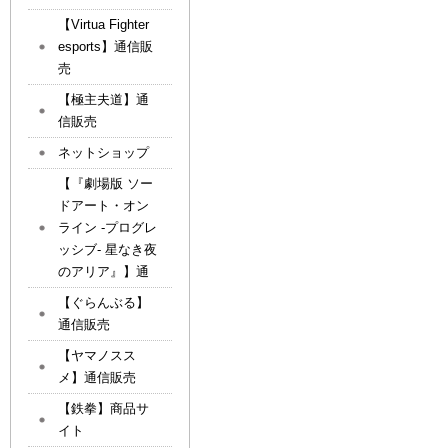
【Virtua Fighter
esports】通信販
売
【極主夫道】通
信販売
ネットショップ
【『劇場版 ソー
ドアート・オン
ライン -プログレ
ッシブ- 星なき夜
のアリア』】通
【ぐらんぶる】
通信販売
【ヤマノスス
メ】通信販売
【鉄拳】商品サ
イト