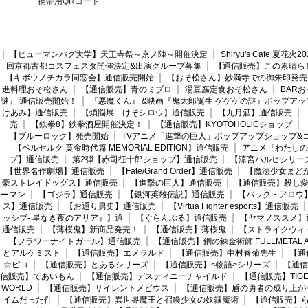
携帯用QRコード
【ヒューマンバグ大学】天王寺祭～京ノ陣～開催決定
Shiryu's Cafe 夏花
回京都古都コスフェスタ開催決定&出演グループ募集
【通信販売】この素晴ら
【キボウノチカラ同窓会】通信販売開始
【おそ松さん】妙満寺での御朱印発売
進料理おそ松さん
【通信販売】青のミブロ
湯豆腐定食おそ松さん
BAR
謎』 通信販売開始！
『悪魔くん』 &映画『鬼太郎誕生 ゲゲゲの謎』ポップアッ
けあみ】通信販売
【煩悩展 けそシロウ】通信販売
【九月酒】通信販売
売
【鉄拳8】鉄拳酒屋開催決定！
【通信販売】KYOTOHOLiCショップ
【ブルーロック】発売開始
TVアニメ「進撃の巨人」ポップアップショップ&
【ベルセルク 黄金時代篇 MEMORIAL EDITION】通信販売
アニメ『わたしの
プ】通信販売
第2弾【赤司征十郎ショップ】通信販売
【涼宮ハルヒシリー
【世界名作劇場】通信販売
【Fate/Grand Order】通信販売
【魔法少女まど
豪ストレイドッグス】通信販売
【進撃の巨人】通信販売
【通信販売】殺し
ーマン
【ゴジラ】通信販売
【銀河英雄伝説】通信販売
【バック・アロウ
ス】通信販売
【お通り男史】通信販売
【Virtua Fighter esports】通信販売
ッシブ- 星なき夜のアリア』】通
【ぐらんぶる】通信販売
【ヤマノススメ】
通信販売
【薄桜鬼】新商品発売！
【通信販売】薄桜鬼
【ストライクウィ
【フラワーナイトガール】通信販売
【通信販売】鋼の錬金術師 FULLMETAL AL
とアルケミスト
【通信販売】エメラルド
【通信販売】中村春菊先生
【通
☆ピコ
【通信販売】とあるシリーズ
【通信販売】<物語>シリーズ
【通信
信販売】であいもん
【通信販売】デスティニーチャイルド
【通信販売】TIGER
WORLD
【通信販売】サイレントメビウス
【通信販売】盾の勇者の成り上が
イムだった件
【通信販売】異世界魔王と召喚少女の奴隷魔術
【通信販売】ら