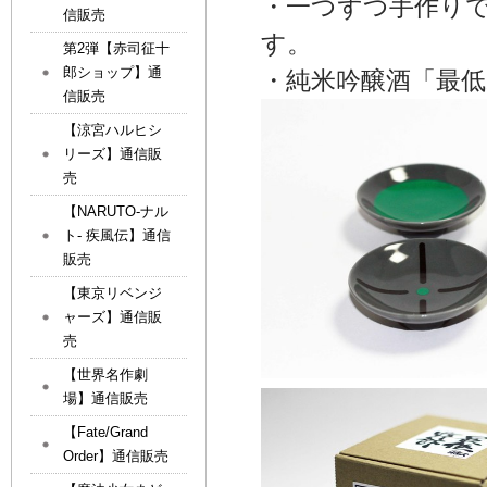
・一つずつ手作り
信販売
す。
第2弾【赤司征十
郎ショップ】通
・純米吟醸酒「最
信販売
【涼宮ハルヒシ
リーズ】通信販
売
【NARUTO-ナル
ト- 疾風伝】通信
販売
【東京リベンジ
ャーズ】通信販
売
【世界名作劇
場】通信販売
【Fate/Grand
Order】通信販売