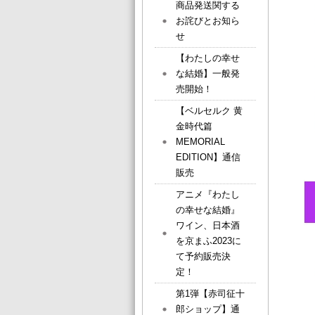
商品発送関する
お詫びとお知ら
せ
【わたしの幸せ
な結婚】一般発
売開始！
【ベルセルク 黄
金時代篇
MEMORIAL
EDITION】通信
販売
アニメ『わたし
の幸せな結婚』
ワイン、日本酒
を京まふ2023に
て予約販売決
定！
第1弾【赤司征十
郎ショップ】通