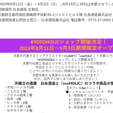
 2023年8⽉11⽇（⾦）～9⽉3⽇（⽇）（8⽉15⽇と29⽇は休業させて
開催場所 ⽩⽷酒造 京都店
京都府京都市南区唐橋⻄平垣町45-2ジャストビル５階 ⽩⽷酒造株式会社
報道関係者お問合せ窓口： 白糸酒造株式会社 電話番号：0772-27-0001