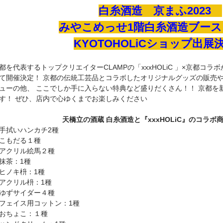
白糸酒造 京まふ2023
みやこめっせ1階白糸酒造ブース（
KYOTOHOLiCショップ出展
都を代表するトップクリエイターCLAMPの「xxxHOLiC 」×京都コラボが
て開催決定！ 京都の伝統⼯芸品とコラボしたオリジナルグッズの販売や
ューの他、 ここでしか⼿に⼊らない特典など盛りだくさん！！ 京都を
す！ ぜひ、店内で⼼ゆくまでお楽しみください
天橋⽴の酒蔵 ⽩⽷酒造と『xxxHOLiC』のコラボ
⼿拭いハンカチ2種
こもだる１種
アクリル絵⾺２種
抹茶：1種
ヒノキ枡：1種
アクリル枡：1種
ゆずサイダー４種
フェイス⽤コットン：1種
おちょこ：１種