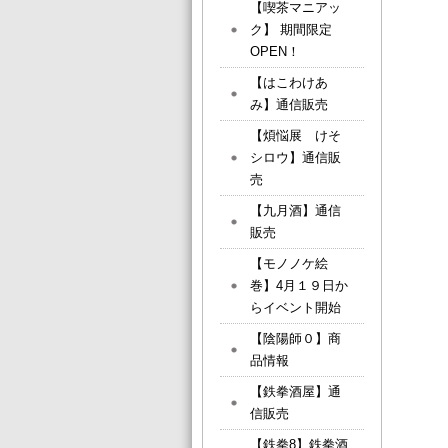
【喫茶マニアッ
ク】 期間限定
OPEN！
【はこわけあ
み】通信販売
【煩悩展 けそ
シロウ】通信販
売
【九月酒】通信
販売
【モノノケ絵
巻】4月１９日か
らイベント開始
【陰陽師０】商
品情報
【鉄拳酒屋】通
信販売
【鉄拳8】鉄拳酒