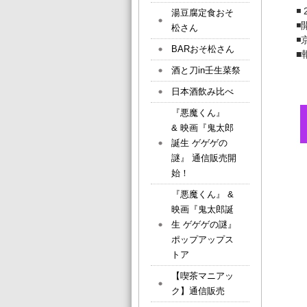
◾
湯豆腐定食おそ
◾
松さん
◾
BARおそ松さん
■
酒と刀in壬生菜祭
日本酒飲み比べ
『悪魔くん』
& 映画『鬼太郎
誕生 ゲゲゲの
謎』 通信販売開
始！
『悪魔くん』 &
映画『鬼太郎誕
生 ゲゲゲの謎』
ポップアップス
トア
【喫茶マニアッ
ク】通信販売