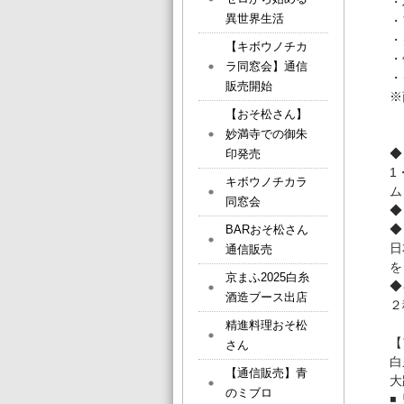
・
異世界生活
・
・
【キボウノチカ
・
ラ同窓会】通信
・
販売開始
※
【おそ松さん】
妙満寺での御朱
◆
印発売
1
キボウノチカラ
ム
同窓会
◆
◆
BARおそ松さん
⽇
通信販売
を
京まふ2025白糸
◆
酒造ブース出店
２
精進料理おそ松
【
さん
⽩
【通信販売】青
⼤
のミブロ
◾