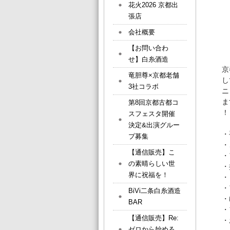
花火2026 京都出
張店
会社概要
【お問い合わ
せ】白糸酒造
京
竜胆尊×京都老舗
し
3社コラボ
ニ
ま
第8回京都古都コ
！
スフェスタ開催
決定&出演グルー
・
プ募集
・
【通信販売】こ
・
の素晴らしい世
・
界に祝福を！
・
・
BiVi二条白糸酒造
・
BAR
・
【通信販売】Re:
・
ゼロから始める