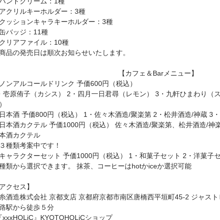
ハンドクリーム：1種
アクリルキーホルダー：3種
クッションキャラキーホルダー：3種
⽸バッジ：11種
クリアファイル：10種
商品の発売⽇は順次お知らせいたします。
【カフェ＆Barメニュー】
ノンアルコールドリンク 予価600円（税込）
・壱原侑⼦（カシス） 2・四⽉⼀⽇君尋（レモン） 3・九軒ひまわり（
）
⽇本酒 予価800円（税込） 1・佐々⽊酒造/聚楽第 2・松井酒造/神蔵 3
⽇本酒カクテル 予価1000円（税込） 佐々⽊酒造/聚楽第、松井酒造/神
本酒カクテル
３種類考案中です！
キャラクターセット 予価1000円（税込） 1・和菓⼦セット 2・洋菓
種類から選択できます。 抹茶、コーヒーはhotかiceか選択可能
アクセス】
⽷酒造株式会社 京都⽀店 京都府京都市南区唐橋⻄平垣町45-2 ジャスト
路駅から徒歩５分
『xxxHOLiC』KYOTOHOLiCショップ