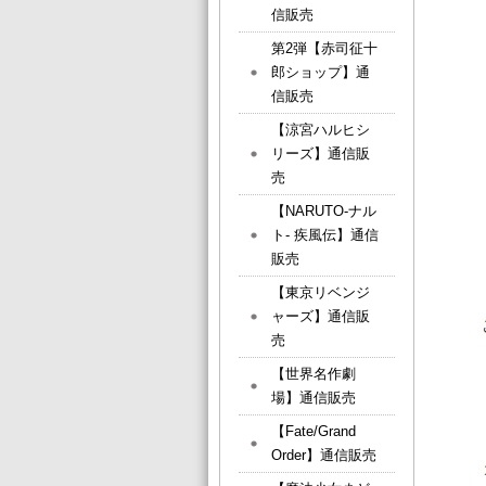
信販売
第2弾【赤司征十
郎ショップ】通
信販売
【涼宮ハルヒシ
リーズ】通信販
売
【NARUTO-ナル
ト- 疾風伝】通信
販売
【東京リベンジ
ャーズ】通信販
売
【世界名作劇
場】通信販売
【Fate/Grand
Order】通信販売