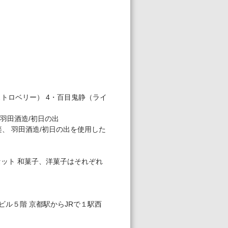
ストロベリー） 4・百⽬⻤静（ライ
・⽻⽥酒造/初⽇の出
楽、 ⽻⽥酒造/初⽇の出を使⽤した
⼦セット 和菓⼦、洋菓⼦はそれぞれ
ビル５階 京都駅からJRで１駅⻄