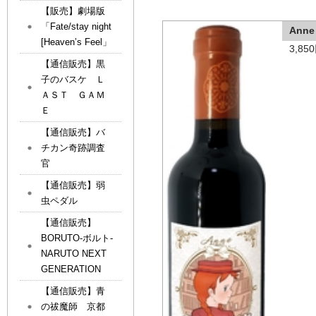
【販売】劇場版
「Fate/stay night
Anne
[Heaven’s Feel」
3,8
【通信販売】黒
子のバスケ Ｌ
ＡＳＴ ＧＡＭ
Ｅ
【通信販売】バ
チカン奇跡調査
官
【通信販売】弱
虫ペダル
【通信販売】
BORUTO-ボルト-
NARUTO NEXT
GENERATION
【通信販売】青
の祓魔師 京都