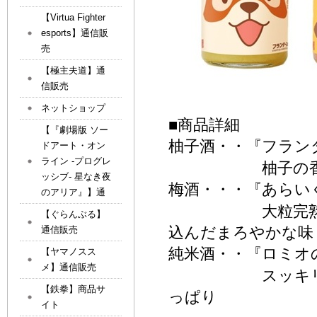
【Virtua Fighter
esports】通信販
売
【極主夫道】通
信販売
ネットショップ
■
商品詳細
【『劇場版 ソー
柚子酒・・
『
フラン
ドアート・オン
ライン -プログレ
柚子の香りが爽
ッシブ- 星なき夜
梅酒・・・
『
あらい
のアリア』】通
大粒完熟南高梅
【ぐらんぶる】
込んだまろやかな味
通信販売
純米酒・・
『
ロミオ
【ヤマノスス
メ】通信販売
スッキリとした
【鉄拳】商品サ
っぱり
イト