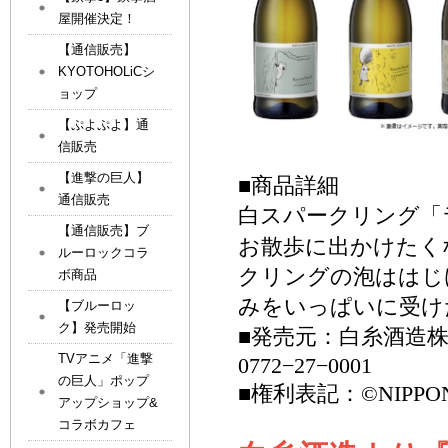
屋開催決定！
【通信販売】
KYOTOHOLiCシ
ョップ
【ぷよぷよ】通
信販売
【進撃の巨人】
■
商品詳細
通信販売
白スパークリング「
【通信販売】ブ
お散歩に出かけたく
ルーロックコラ
クリングの泡ははじ
ボ商品
みをいっぱいに受け
【ブルーロッ
ク】発売開始
■発売元：白糸酒造
TVアニメ「進撃
0772
−
27
−
0001
の巨人」ポップ
■権利表記：
©NIPPON
アップショップ&
コラボカフェ