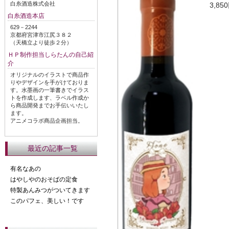
白糸酒造株式会社
3,8
白糸酒造本店
629－2244
京都府宮津市江尻３８２
（天橋立より徒歩２分）
ＨＰ制作担当しらたんの自己紹
介
オリジナルのイラストで商品作
りやデザインを手がけておりま
す。水墨画の一筆書きでイラス
トを作成します、ラベル作成か
ら商品開発までお手伝いいたし
ます。
アニメコラボ商品企画担当。
最近の記事一覧
有名なあの
はやしやのおそばの定食
特製あんみつがついてきます
このパフェ、美しい！です