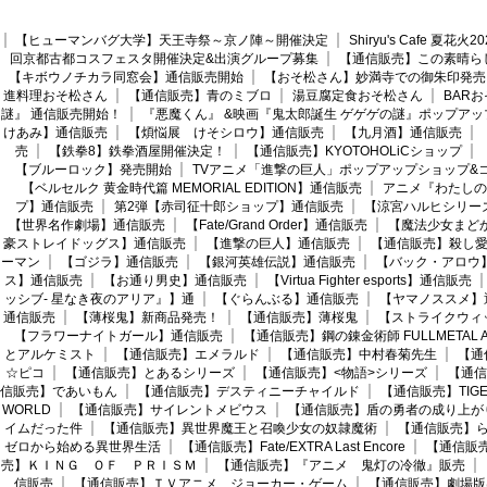
【ヒューマンバグ大学】天王寺祭～京ノ陣～開催決定
Shiryu's Cafe 夏花
回京都古都コスフェスタ開催決定&出演グループ募集
【通信販売】この素晴ら
【キボウノチカラ同窓会】通信販売開始
【おそ松さん】妙満寺での御朱印発売
進料理おそ松さん
【通信販売】青のミブロ
湯豆腐定食おそ松さん
BAR
謎』 通信販売開始！
『悪魔くん』 &映画『鬼太郎誕生 ゲゲゲの謎』ポップアッ
けあみ】通信販売
【煩悩展 けそシロウ】通信販売
【九月酒】通信販売
売
【鉄拳8】鉄拳酒屋開催決定！
【通信販売】KYOTOHOLiCショップ
【ブルーロック】発売開始
TVアニメ「進撃の巨人」ポップアップショップ&
【ベルセルク 黄金時代篇 MEMORIAL EDITION】通信販売
アニメ『わたしの
プ】通信販売
第2弾【赤司征十郎ショップ】通信販売
【涼宮ハルヒシリー
【世界名作劇場】通信販売
【Fate/Grand Order】通信販売
【魔法少女まど
豪ストレイドッグス】通信販売
【進撃の巨人】通信販売
【通信販売】殺し
ーマン
【ゴジラ】通信販売
【銀河英雄伝説】通信販売
【バック・アロウ
ス】通信販売
【お通り男史】通信販売
【Virtua Fighter esports】通信販売
ッシブ- 星なき夜のアリア』】通
【ぐらんぶる】通信販売
【ヤマノススメ】
通信販売
【薄桜鬼】新商品発売！
【通信販売】薄桜鬼
【ストライクウィ
【フラワーナイトガール】通信販売
【通信販売】鋼の錬金術師 FULLMETAL AL
とアルケミスト
【通信販売】エメラルド
【通信販売】中村春菊先生
【通
☆ピコ
【通信販売】とあるシリーズ
【通信販売】<物語>シリーズ
【通信
信販売】であいもん
【通信販売】デスティニーチャイルド
【通信販売】TIGER
WORLD
【通信販売】サイレントメビウス
【通信販売】盾の勇者の成り上が
イムだった件
【通信販売】異世界魔王と召喚少女の奴隷魔術
【通信販売】ら
ゼロから始める異世界生活
【通信販売】Fate/EXTRA Last Encore
【通信販売】
売】ＫＩＮＧ ＯＦ ＰＲＩＳＭ
【通信販売】『アニメ 鬼灯の冷徹』販売
信販売
【通信販売】ＴＶアニメ ジョーカー・ゲーム
【通信販売】劇場版