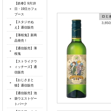
【鉄拳】9月18
日・19日カフェ
ブース
ロミ
【スタジオぬ
3,8
え】通信販売
【薄桜鬼】新商
品発売！
【通信販売】薄
桜鬼
【ストライクウ
ィッチーズ】通
信販売
【おじさまと
猫】通信販売
【通信販売】池
袋ウエストゲー
トパーク