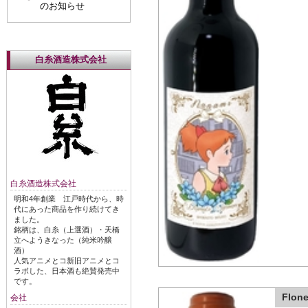
のお知らせ
白糸酒造株式会社
白糸酒造株式会社
明和4年創業 江戸時代から、時
代にあった商品を作り続けてき
ました。
銘柄は、白糸（上選酒）・天橋
立へようきなった（純米吟醸
酒）
人気アニメとコ新旧アニメとコ
ラボした、日本酒も絶賛発売中
です。
Flo
会社