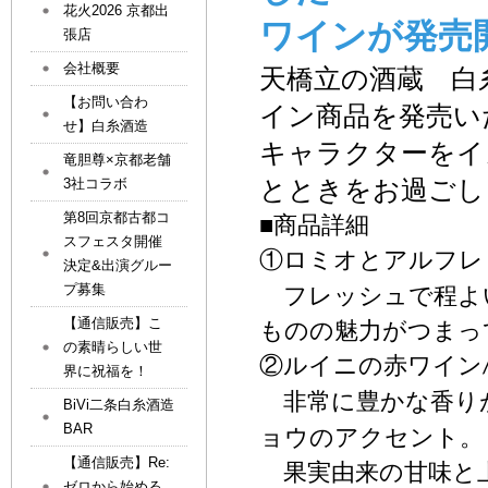
花火2026 京都出
ワイン
が
発売
張店
会社概要
天橋立の酒蔵 白
【お問い合わ
イン商品を
発売
い
せ】白糸酒造
キャラクターをイ
竜胆尊×京都老舗
とときをお過ごし
3社コラボ
第8回京都古都コ
■
商品詳細
スフェスタ開催
①
ロミオとアルフレ
決定&出演グルー
プ募集
フレッシュで程よ
【通信販売】こ
ものの魅力がつまっ
の素晴らしい世
②
ルイニの赤ワイン
界に祝福を！
非常に豊かな香り
BiVi二条白糸酒造
BAR
ョウのアクセント。
【通信販売】Re:
果実由来の甘味と
ゼロから始める