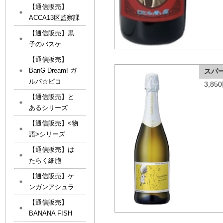
【通信販売】
ACCA13区監察課
【通信販売】黒
子のバスケ
【通信販売】
BanG Dream! ガ
スパ
ルパ☆ピコ
3,8
【通信販売】と
あるシリーズ
【通信販売】<物
語>シリーズ
【通信販売】は
たらく細胞
【通信販売】ケ
ンガンアシュラ
【通信販売】
BANANA FISH