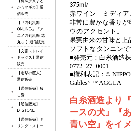
【魔法少女まど
375ml/
か☆マギカ】通
赤ワイン ミディア
信販売
非常に豊かな香りが
【『刀剣乱舞-
ONLINE-』『ア
ウのアクセント。
ニメ刀剣乱舞-花
果実由来の甘味と上
丸-』】通信販売
ソフトなタンニンで
【文豪ストレイ
■発売元：白糸酒造
ドッグス】通信
販売
0772
−
27
−
0001
■権利表記：
© NIPPO
【進撃の巨人】
通信販売
Gables” ™AGGLA
【通信販売】殺
し愛
白糸酒造より
【通信販売】
ースの犬
』『
Dr.STONE
【通信販売】キ
青い空
』
を
イ
リング・ストー