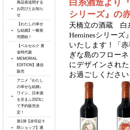
白糸酒造より
商品発送関する
お詫びとお知ら
シリーズ
』
の
せ
天橋立の酒蔵 白
【わたしの幸せ
な結婚】一般発
Heroines
シリーズ
売開始！
いたします！「赤
【ベルセルク 黄
金時代篇
ぎな島のフローネ
MEMORIAL
にデザインされた
EDITION】通信
販売
お過ごしください
アニメ『わたし
の幸せな結婚』
ワイン、日本酒
を京まふ2023に
て予約販売決
定！
第1弾【赤司征十
郎ショップ】通