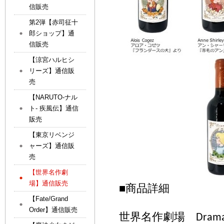
信販売
第2弾【赤司征十
郎ショップ】通
信販売
【涼宮ハルヒシ
リーズ】通信販
売
【NARUTO-ナル
ト- 疾風伝】通信
販売
【東京リベンジ
ャーズ】通信販
売
【世界名作劇
場】通信販売
■
商品詳細
【Fate/Grand
Order】通信販売
世界名作劇場
Drama