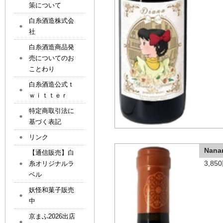
策について
白糸酒造株式会
社
白糸酒造商品発
売についてのお
ことわり
白糸酒造公式ｔ
ｗｉｔｔｅｒ
特定商取引法に
基づく表記
リンク
Nan
【通信販売】白
3,8
糸オリジナルラ
ベル
妖怪和菓子販売
中
京まふ2026出店