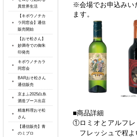
会場でお申込みい
※
異世界生活
ます。
【キボウノチカ
ラ同窓会】通信
販売開始
【おそ松さん】
妙満寺での御朱
印発売
キボウノチカラ
同窓会
BARおそ松さん
通信販売
京まふ2025白糸
酒造ブース出店
精進料理おそ松
■
商品詳細
さん
①
ロミオとアルフレ
【通信販売】青
フレッシュで程よ
のミブロ