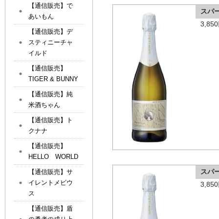
【通信販売】で
スパ
あいもん
3,8
【通信販売】デ
スティニーチャ
イルド
【通信販売】
TIGER & BUNNY
【通信販売】純
米酒ちゃん
【通信販売】ト
クナナ
【通信販売】
HELLO WORLD
スパ
【通信販売】サ
イレントメビウ
3,8
ス
【通信販売】盾