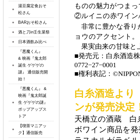
ものの魅力がつまっ
湯豆腐定食おそ
松さん
②
ルイニの赤ワイン
BARおそ松さん
非常に豊かな香り
酒と刀in壬生菜祭
ョウのアクセント。
日本酒飲み比べ
果実由来の甘味と
『悪魔くん』
■発売元：白糸酒造
& 映画『鬼太郎
0772
−
27
−
0001
誕生 ゲゲゲの
謎』 通信販売開
■権利表記：
©NIPPON
始！
『悪魔くん』 &
白糸酒造より
映画『鬼太郎誕
生 ゲゲゲの謎』
ン
が
発売決定
ポップアップス
トア
天橋立の酒蔵 白
【喫茶マニアッ
ボワイン商品を
発
ク】通信販売