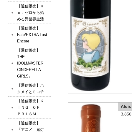
【通信販売】Ｒ
ｅ：ゼロから始
める異世界生活
【通信販売】
Fate/EXTRA Last
Encore
【通信販売】
THE
IDOLM@STER
CINDERELLA
GIRLS』
【通信販売】ハ
クメイとミコチ
【通信販売】Ｋ
Alo
ＩＮＧ ＯＦ
3,8
ＰＲＩＳＭ
【通信販売】
『アニメ 鬼灯