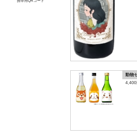
携帯用QRコード
動物
4,4