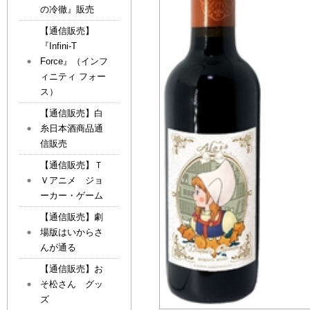
の冷徹』販売
【通信販売】
『Infini-T
Force』（インフ
ィニティ フォー
ス）
【通信販売】白
糸日本酒商品通
信販売
【通信販売】Ｔ
Ｖアニメ ジョ
ーカー・ゲーム
【通信販売】劇
場版はいからさ
んが通る
【通信販売】お
そ松さん グッ
ズ