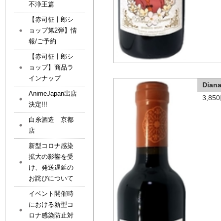
不浄王篇
【赤司征十郎シ
ョップ第2弾】情
報/ご予約
【赤司征十郎シ
ョップ】商品ラ
インナップ
Dia
AnimeJapan出店
3,8
決定!!!
白糸酒造 京都
店
新型コロナ感染
拡大の影響を受
け、発送遅延の
お詫びについて
イベント開催時
における新型コ
ロナ感染防止対