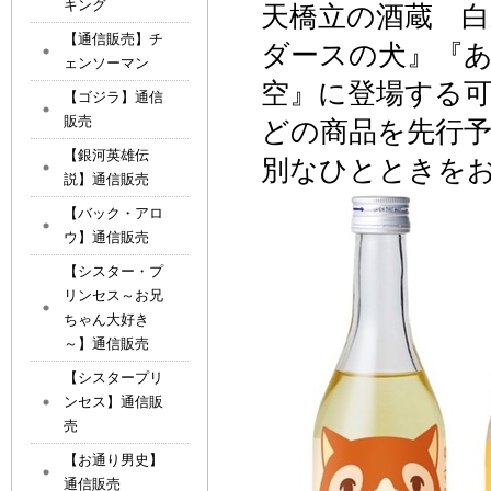
キング
天橋立の酒蔵 白
【通信販売】チ
ダースの犬
』『
ェンソーマン
空
』
に登場する
【ゴジラ】通信
販売
どの商品を先行
【銀河英雄伝
別なひとときを
説】通信販売
【バック・アロ
ウ】通信販売
【シスター・プ
リンセス～お兄
ちゃん大好き
～】通信販売
【シスタープリ
ンセス】通信販
売
【お通り男史】
通信販売