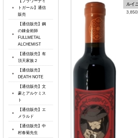
【フラワーナイ
ルイ
トガール】通信
3,8
販売
【通信販売】鋼
の錬金術師
FULLMETAL
ALCHEMIST
【通信販売】有
頂天家族２
【通信販売】
DEATH NOTE
【通信販売】文
豪とアルケミス
ト
【通信販売】エ
メラルド
【通信販売】中
村春菊先生