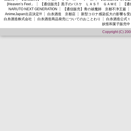
[Heaven’s Feel」
【通信販売】黒子のバスケ ＬＡＳＴ ＧＡＭＥ
【通
NARUTO NEXT GENERATION
【通信販売】青の祓魔師 京都不浄王篇
AnimeJapan出店決定!!!
白糸酒造 京都店
新型コロナ感染拡大の影響を受
白糸酒造株式会社
白糸酒造商品発売についてのおことわり
白糸酒造公式ｔ
妖怪和菓子販売中
Copyright (C) 2008