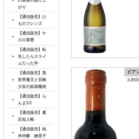
の勇者の成り上
がり
【通信販売】け
ものフレンズ
【通信販売】ケ
ロロ軍曹
【通信販売】転
生したらスライ
ムだった件
ビア
【通信販売】異
3,8
世界魔王と召喚
少女の奴隷魔術
【通信販売】ら
んま1/2
【通信販売】夏
目友人帳
【通信販売】純
米吟醸 繪里子