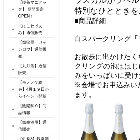
ラスカルがラベル
【喫茶マニアッ
特別なひとときを
ク】 期間限定
OPEN！
■
商品詳細
【はこわけあ
み】通信販売
白スパークリング「
【煩悩展 けそ
シロウ】通信販
お散歩に出かけたく
売
クリングの泡ははじ
【九月酒】通信
販売
みをいっぱいに受け
【モノノケ絵
会場でお申込みい
※
巻】4月１９日か
ます。
らイベント開始
【陰陽師０】商
品情報
【鉄拳酒屋】通
信販売
【鉄拳8】鉄拳酒