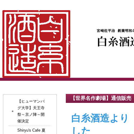
【世界名作劇場】通信販売
【ヒューマンバ
グ大学】天王寺
祭～京ノ陣～開
白糸酒造より
催決定
した
Shiryu's Cafe 夏