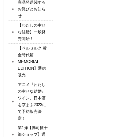
商品発送関する
お詫びとお知ら
せ
【わたしの幸せ
な結婚】一般発
売開始！
【ベルセルク 黄
金時代篇
MEMORIAL
EDITION】通信
販売
アニメ『わたし
の幸せな結婚』
ワイン、日本酒
を京まふ2023に
て予約販売決
定！
第1弾【赤司征十
郎ショップ】通