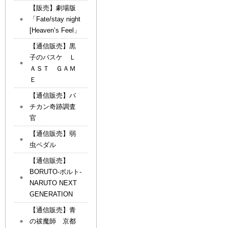
【販売】劇場版
「Fate/stay night
[Heaven’s Feel」
【通信販売】黒
子のバスケ Ｌ
ＡＳＴ ＧＡＭ
Ｅ
【通信販売】バ
チカン奇跡調査
官
【通信販売】弱
虫ペダル
【通信販売】
BORUTO-ボルト-
NARUTO NEXT
GENERATION
【通信販売】青
の祓魔師 京都