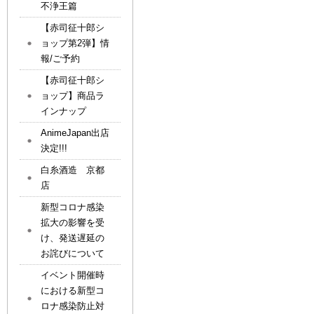
不浄王篇
【赤司征十郎シ
ョップ第2弾】情
報/ご予約
【赤司征十郎シ
ョップ】商品ラ
インナップ
AnimeJapan出店
決定!!!
白糸酒造 京都
店
新型コロナ感染
拡大の影響を受
け、発送遅延の
お詫びについて
イベント開催時
における新型コ
ロナ感染防止対