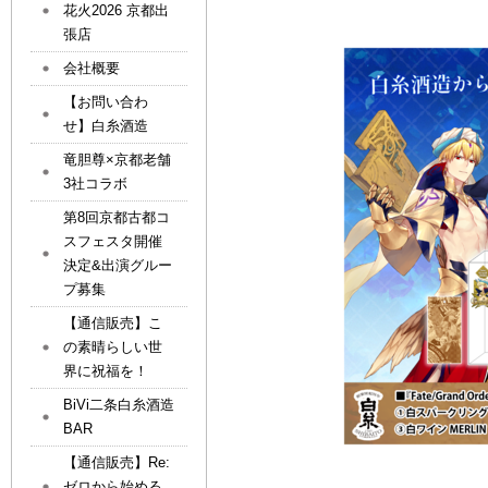
花火2026 京都出
張店
会社概要
【お問い合わ
せ】白糸酒造
竜胆尊×京都老舗
3社コラボ
第8回京都古都コ
スフェスタ開催
決定&出演グルー
プ募集
【通信販売】こ
の素晴らしい世
界に祝福を！
BiVi二条白糸酒造
BAR
【通信販売】Re:
ゼロから始める