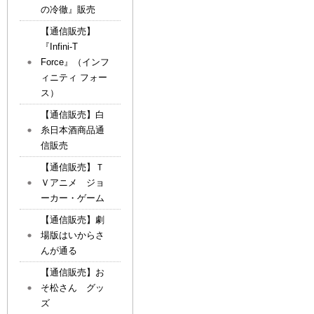
の冷徹』販売
【通信販売】
『Infini-T
Force』（インフ
ィニティ フォー
ス）
【通信販売】白
糸日本酒商品通
信販売
【通信販売】Ｔ
Ｖアニメ ジョ
ーカー・ゲーム
【通信販売】劇
場版はいからさ
んが通る
【通信販売】お
そ松さん グッ
ズ