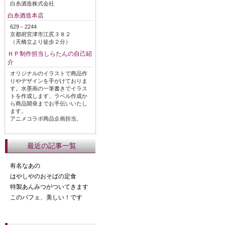
白糸酒造株式会社
白糸酒造本店
629－2244
京都府宮津市江尻３８２
（天橋立より徒歩２分）
ＨＰ制作担当しらたんの自己紹
介
オリジナルのイラストで商品作
りやデザインを手がけておりま
す。水墨画の一筆書きでイラス
トを作成します、ラベル作成か
ら商品開発までお手伝いいたし
ます。
アニメコラボ商品企画担当。
最近の記事一覧
有名なあの
はやしやのおそばの定食
特製あんみつがついてきます
このパフェ、美しい！です