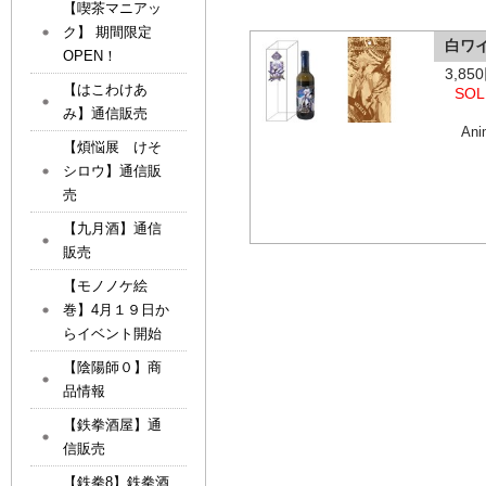
【喫茶マニアッ
ク】 期間限定
白ワ
OPEN！
3,8
【はこわけあ
SOL
み】通信販売
An
【煩悩展 けそ
シロウ】通信販
売
【九月酒】通信
販売
【モノノケ絵
巻】4月１９日か
らイベント開始
【陰陽師０】商
品情報
【鉄拳酒屋】通
信販売
【鉄拳8】鉄拳酒