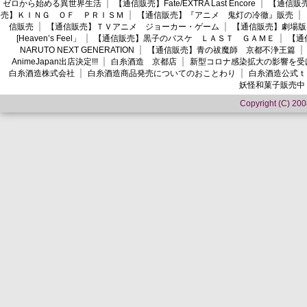
ゼロから始める異世界生活
【通信販売】Fate/EXTRA Last Encore
【通信販売】
売】ＫＩＮＧ ＯＦ ＰＲＩＳＭ
【通信販売】『アニメ 鬼灯の冷徹』販売
信販売
【通信販売】ＴＶアニメ ジョーカー・ゲーム
【通信販売】劇場版
[Heaven’s Feel」
【通信販売】黒子のバスケ ＬＡＳＴ ＧＡＭＥ
【通
NARUTO NEXT GENERATION
【通信販売】青の祓魔師 京都不浄王篇
AnimeJapan出店決定!!!
白糸酒造 京都店
新型コロナ感染拡大の影響を受
白糸酒造株式会社
白糸酒造商品発売についてのおことわり
白糸酒造公式ｔ
妖怪和菓子販売中
Copyright (C) 2008