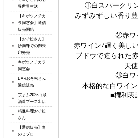
①白スパーク
異世界生活
みずみずしい香り豊
【キボウノチカ
ラ同窓会】通信
販売開始
②赤
【おそ松さん】
赤ワイン
輝く美し
/
妙満寺での御朱
印発売
ブドウで造られた
キボウノチカラ
天
同窓会
③白
BARおそ松さん
本格的な白ワイ
通信販売
■権利表
京まふ2025白糸
酒造ブース出店
精進料理おそ松
さん
【通信販売】青
のミブロ