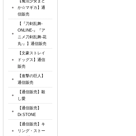
【魔法少女まど
か☆マギカ】通
信販売
【『刀剣乱舞-
ONLINE-』『ア
ニメ刀剣乱舞-花
丸-』】通信販売
【文豪ストレイ
ドッグス】通信
販売
【進撃の巨人】
通信販売
【通信販売】殺
し愛
【通信販売】
Dr.STONE
【通信販売】キ
リング・ストー