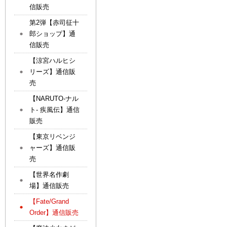
信販売
第2弾【赤司征十
郎ショップ】通
信販売
【涼宮ハルヒシ
リーズ】通信販
売
【NARUTO-ナル
ト- 疾風伝】通信
販売
【東京リベンジ
ャーズ】通信販
売
【世界名作劇
場】通信販売
【Fate/Grand
Order】通信販売