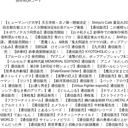
携帯用QRコード
【ヒューマンバグ大学】天王寺祭～京ノ陣～開催決定
Shiryu's Cafe 夏花
回京都古都コスフェスタ開催決定&出演グループ募集
【通信販売】この素晴ら
【キボウノチカラ同窓会】通信販売開始
【おそ松さん】妙満寺での御朱印発売
進料理おそ松さん
【通信販売】青のミブロ
湯豆腐定食おそ松さん
BAR
謎』 通信販売開始！
『悪魔くん』 &映画『鬼太郎誕生 ゲゲゲの謎』ポップアッ
けあみ】通信販売
【煩悩展 けそシロウ】通信販売
【九月酒】通信販売
売
【鉄拳8】鉄拳酒屋開催決定！
【通信販売】KYOTOHOLiCショップ
【ブルーロック】発売開始
TVアニメ「進撃の巨人」ポップアップショップ&
【ベルセルク 黄金時代篇 MEMORIAL EDITION】通信販売
アニメ『わたしの
プ】通信販売
第2弾【赤司征十郎ショップ】通信販売
【涼宮ハルヒシリー
【世界名作劇場】通信販売
【Fate/Grand Order】通信販売
【魔法少女まど
豪ストレイドッグス】通信販売
【進撃の巨人】通信販売
【通信販売】殺し
ーマン
【ゴジラ】通信販売
【銀河英雄伝説】通信販売
【バック・アロウ
ス】通信販売
【お通り男史】通信販売
【Virtua Fighter esports】通信販売
ッシブ- 星なき夜のアリア』】通
【ぐらんぶる】通信販売
【ヤマノススメ】
通信販売
【薄桜鬼】新商品発売！
【通信販売】薄桜鬼
【ストライクウィ
【フラワーナイトガール】通信販売
【通信販売】鋼の錬金術師 FULLMETAL AL
とアルケミスト
【通信販売】エメラルド
【通信販売】中村春菊先生
【通
☆ピコ
【通信販売】とあるシリーズ
【通信販売】<物語>シリーズ
【通信
信販売】であいもん
【通信販売】デスティニーチャイルド
【通信販売】TIGER
WORLD
【通信販売】サイレントメビウス
【通信販売】盾の勇者の成り上が
イムだった件
【通信販売】異世界魔王と召喚少女の奴隷魔術
【通信販売】ら