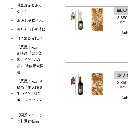
湯豆腐定食おそ
白ス
松さん
3,8
BARおそ松さん
SOL
酒と刀in壬生菜祭
An
日本酒飲み比べ
『悪魔くん』
& 映画『鬼太郎
誕生 ゲゲゲの
謎』 通信販売開
始！
赤ワイ
『悪魔くん』 &
3,8
映画『鬼太郎誕
SOL
生 ゲゲゲの謎』
An
ポップアップス
トア
【喫茶マニアッ
ク】通信販売