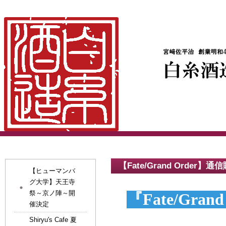
【Fate/Grand Order】通
【ヒューマンバ
グ大学】天王寺
祭～京ノ陣～開
『Fate/Gra
催決定
Shiryu's Cafe 夏