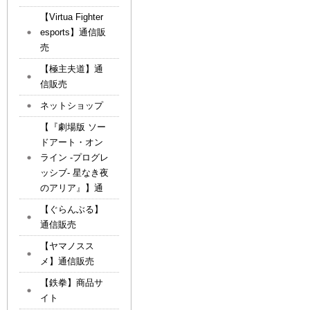
【Virtua Fighter
esports】通信販
売
【極主夫道】通
信販売
ネットショップ
【『劇場版 ソー
ドアート・オン
ライン -プログレ
ッシブ- 星なき夜
のアリア』】通
【ぐらんぶる】
通信販売
【ヤマノスス
メ】通信販売
【鉄拳】商品サ
イト