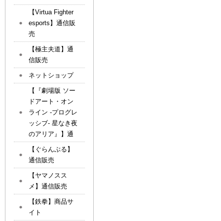
【Virtua Fighter
esports】通信販
売
【極主夫道】通
信販売
ネットショップ
【『劇場版 ソー
ドアート・オン
ライン -プログレ
ッシブ- 星なき夜
のアリア』】通
【ぐらんぶる】
通信販売
【ヤマノスス
メ】通信販売
【鉄拳】商品サ
イト