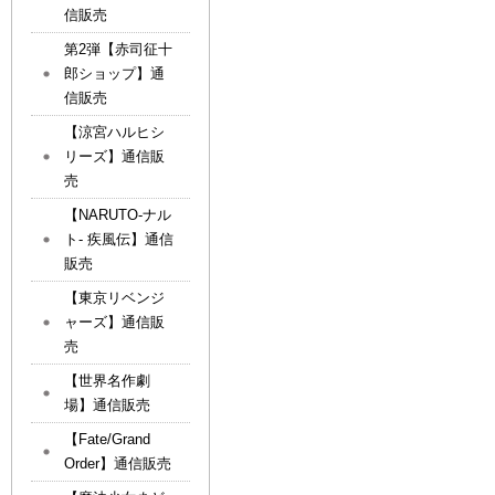
信販売
第2弾【赤司征十
郎ショップ】通
信販売
【涼宮ハルヒシ
リーズ】通信販
売
【NARUTO-ナル
ト- 疾風伝】通信
販売
【東京リベンジ
ャーズ】通信販
売
【世界名作劇
場】通信販売
【Fate/Grand
Order】通信販売