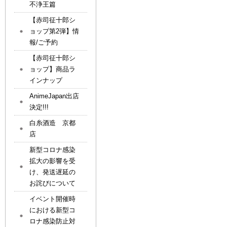
不浄王篇
【赤司征十郎シ
ョップ第2弾】情
報/ご予約
【赤司征十郎シ
ョップ】商品ラ
インナップ
AnimeJapan出店
決定!!!
白糸酒造 京都
店
新型コロナ感染
拡大の影響を受
け、発送遅延の
お詫びについて
イベント開催時
における新型コ
ロナ感染防止対