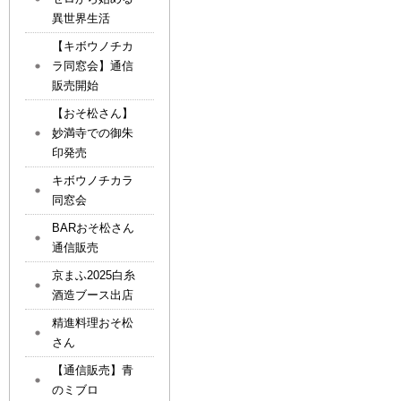
異世界生活
【キボウノチカ
ラ同窓会】通信
販売開始
【おそ松さん】
妙満寺での御朱
印発売
キボウノチカラ
同窓会
BARおそ松さん
通信販売
京まふ2025白糸
酒造ブース出店
精進料理おそ松
さん
【通信販売】青
のミブロ