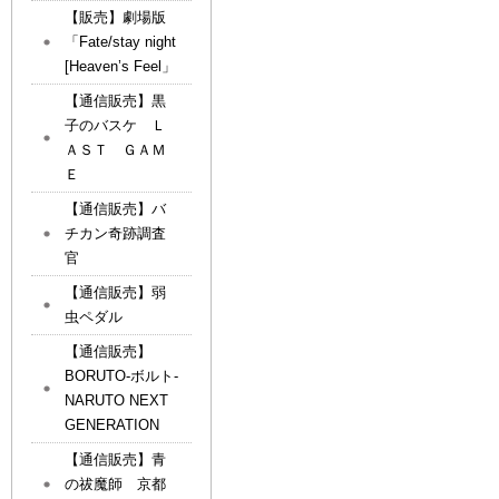
【販売】劇場版
「Fate/stay night
[Heaven’s Feel」
【通信販売】黒
子のバスケ Ｌ
ＡＳＴ ＧＡＭ
Ｅ
【通信販売】バ
チカン奇跡調査
官
【通信販売】弱
虫ペダル
【通信販売】
BORUTO-ボルト-
NARUTO NEXT
GENERATION
【通信販売】青
の祓魔師 京都