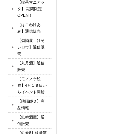
【喫茶マニアッ
ク】 期間限定
OPEN！
【はこわけあ
み】通信販売
【煩悩展 けそ
シロウ】通信販
売
【九月酒】通信
販売
【モノノケ絵
巻】4月１９日か
らイベント開始
【陰陽師０】商
品情報
【鉄拳酒屋】通
信販売
【鉄拳8】鉄拳酒