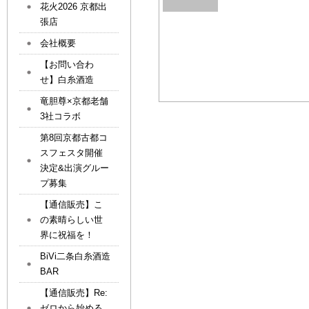
花火2026 京都出
張店
会社概要
【お問い合わ
せ】白糸酒造
竜胆尊×京都老舗
3社コラボ
第8回京都古都コ
スフェスタ開催
決定&出演グルー
プ募集
【通信販売】こ
の素晴らしい世
界に祝福を！
BiVi二条白糸酒造
BAR
【通信販売】Re:
ゼロから始める