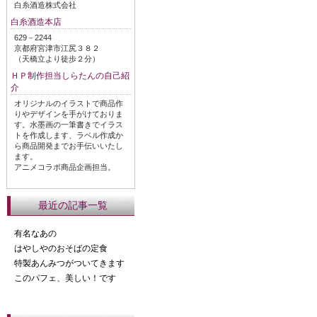
白糸酒造株式会社
白糸酒造本店
629－2244
京都府宮津市江尻３８２
（天橋立より徒歩２分）
ＨＰ制作担当しらたんの自己紹
介
オリジナルのイラストで商品作
りやデザインを手がけておりま
す。水墨画の一筆書きでイラス
トを作成します、ラベル作成か
ら商品開発までお手伝いいたし
ます。
アニメコラボ商品企画担当。
最近の記事一覧
有名なあの
はやしやのおそばの定食
特製あんみつがついてきます
このパフェ、美しい！です