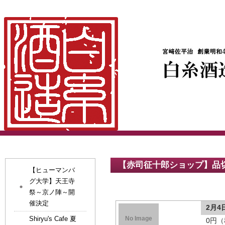
【赤司征十郎ショップ】品
【ヒューマンバ
グ大学】天王寺
祭～京ノ陣～開
催決定
2月4
Shiryu's Cafe 夏
No Image
0円