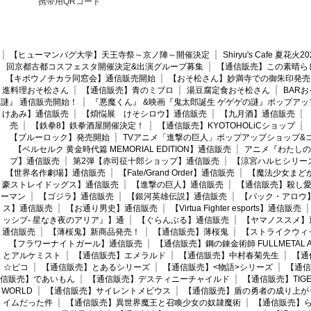
携帯用QRコード
【ヒューマンバグ大学】天王寺祭～京ノ陣～開催決定
Shiryu's Cafe 夏花
回京都古都コスフェスタ開催決定&出演グループ募集
【通信販売】この素晴ら
【キボウノチカラ同窓会】通信販売開始
【おそ松さん】妙満寺での御朱印発売
進料理おそ松さん
【通信販売】青のミブロ
湯豆腐定食おそ松さん
BAR
謎』 通信販売開始！
『悪魔くん』 &映画『鬼太郎誕生 ゲゲゲの謎』ポップアッ
けあみ】通信販売
【煩悩展 けそシロウ】通信販売
【九月酒】通信販売
売
【鉄拳8】鉄拳酒屋開催決定！
【通信販売】KYOTOHOLiCショップ
【ブルーロック】発売開始
TVアニメ「進撃の巨人」ポップアップショップ&
【ベルセルク 黄金時代篇 MEMORIAL EDITION】通信販売
アニメ『わたしの
プ】通信販売
第2弾【赤司征十郎ショップ】通信販売
【涼宮ハルヒシリー
【世界名作劇場】通信販売
【Fate/Grand Order】通信販売
【魔法少女まど
豪ストレイドッグス】通信販売
【進撃の巨人】通信販売
【通信販売】殺し
ーマン
【ゴジラ】通信販売
【銀河英雄伝説】通信販売
【バック・アロウ
ス】通信販売
【お通り男史】通信販売
【Virtua Fighter esports】通信販売
ッシブ- 星なき夜のアリア』】通
【ぐらんぶる】通信販売
【ヤマノススメ】
通信販売
【薄桜鬼】新商品発売！
【通信販売】薄桜鬼
【ストライクウィ
【フラワーナイトガール】通信販売
【通信販売】鋼の錬金術師 FULLMETAL AL
とアルケミスト
【通信販売】エメラルド
【通信販売】中村春菊先生
【通
☆ピコ
【通信販売】とあるシリーズ
【通信販売】<物語>シリーズ
【通信
信販売】であいもん
【通信販売】デスティニーチャイルド
【通信販売】TIGER
WORLD
【通信販売】サイレントメビウス
【通信販売】盾の勇者の成り上が
イムだった件
【通信販売】異世界魔王と召喚少女の奴隷魔術
【通信販売】ら