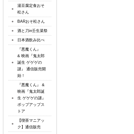
湯豆腐定食おそ
松さん
BARおそ松さん
酒と刀in壬生菜祭
日本酒飲み比べ
『悪魔くん』
& 映画『鬼太郎
誕生 ゲゲゲの
謎』 通信販売開
始！
『悪魔くん』 &
映画『鬼太郎誕
生 ゲゲゲの謎』
ポップアップス
トア
【喫茶マニアッ
ク】通信販売