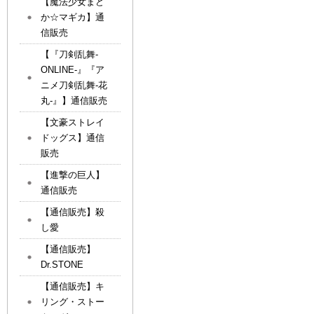
【魔法少女まど
か☆マギカ】通
信販売
【『刀剣乱舞-
ONLINE-』『ア
ニメ刀剣乱舞-花
丸-』】通信販売
【文豪ストレイ
ドッグス】通信
販売
【進撃の巨人】
通信販売
【通信販売】殺
し愛
【通信販売】
Dr.STONE
【通信販売】キ
リング・ストー