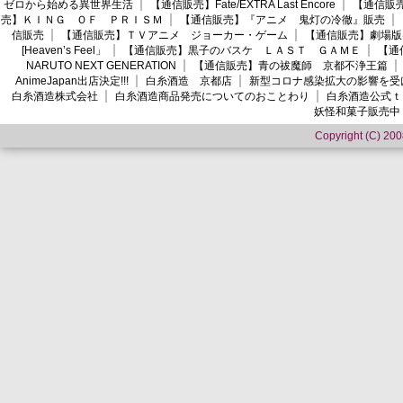
ゼロから始める異世界生活
【通信販売】Fate/EXTRA Last Encore
【通信販売】
売】ＫＩＮＧ ＯＦ ＰＲＩＳＭ
【通信販売】『アニメ 鬼灯の冷徹』販売
信販売
【通信販売】ＴＶアニメ ジョーカー・ゲーム
【通信販売】劇場版
[Heaven’s Feel」
【通信販売】黒子のバスケ ＬＡＳＴ ＧＡＭＥ
【通
NARUTO NEXT GENERATION
【通信販売】青の祓魔師 京都不浄王篇
AnimeJapan出店決定!!!
白糸酒造 京都店
新型コロナ感染拡大の影響を受
白糸酒造株式会社
白糸酒造商品発売についてのおことわり
白糸酒造公式ｔ
妖怪和菓子販売中
Copyright (C) 2008