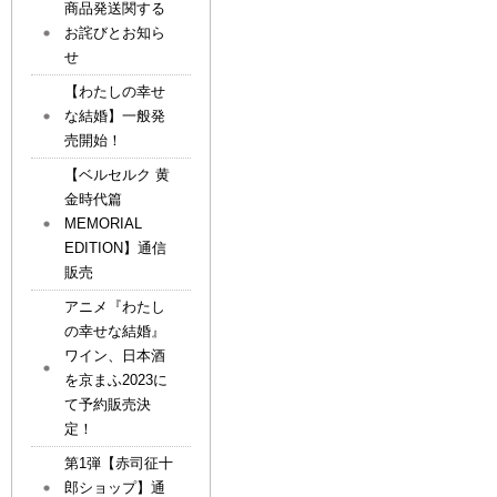
商品発送関する
お詫びとお知ら
せ
【わたしの幸せ
な結婚】一般発
売開始！
【ベルセルク 黄
金時代篇
MEMORIAL
EDITION】通信
販売
アニメ『わたし
の幸せな結婚』
ワイン、日本酒
を京まふ2023に
て予約販売決
定！
第1弾【赤司征十
郎ショップ】通