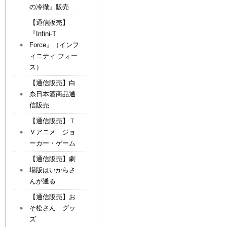
の冷徹』販売
【通信販売】
『Infini-T
Force』（インフ
ィニティ フォー
ス）
【通信販売】白
糸日本酒商品通
信販売
【通信販売】Ｔ
Ｖアニメ ジョ
ーカー・ゲーム
【通信販売】劇
場版はいからさ
んが通る
【通信販売】お
そ松さん グッ
ズ