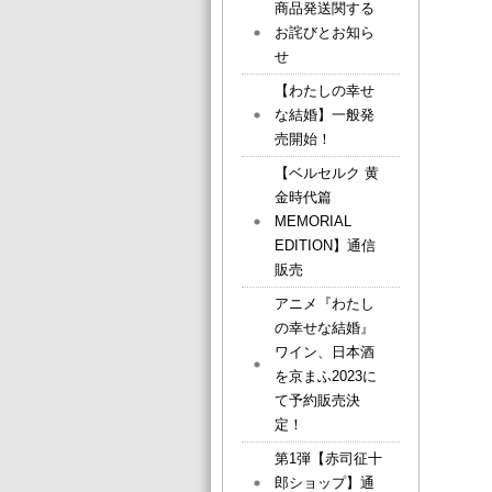
商品発送関する
お詫びとお知ら
せ
【わたしの幸せ
な結婚】一般発
売開始！
【ベルセルク 黄
金時代篇
MEMORIAL
EDITION】通信
販売
アニメ『わたし
の幸せな結婚』
ワイン、日本酒
を京まふ2023に
て予約販売決
定！
第1弾【赤司征十
郎ショップ】通