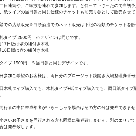
二日連続や、ご家族を連れて参加します。と仰って下さったので当初予
、紙タイプの当日券と同じ仕様のチケットも前売り券として販売させて
鷲での店頭販売＆白糸酒造でのネット販売は下記の種類のチケットを販
札タイプ 2500円 ※デザインは同じです。
月17日版は紫の紐付き木札
月18日版は赤の紐付き木札
タイプ 1500円 ※当日券と同じデザインです。
日参加ご希望のお客様は、両日分のプロージット鏡開き入場整理券番号
日木札タイプ購入でも、木札タイプ+紙タイプ購入でも、両日紙タイプ
。
同行者の中に未成年者がいらっしゃる場合はその方の分は発券できませ
小さいお子さまを同行される方も同様に発券致しません。別のエリアで
合は発券致します。