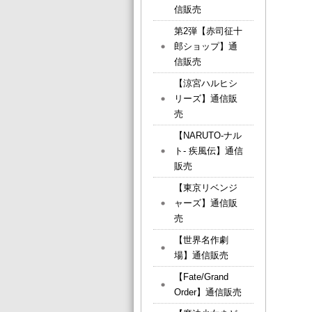
信販売
第2弾【赤司征十
郎ショップ】通
信販売
【涼宮ハルヒシ
リーズ】通信販
売
【NARUTO-ナル
ト- 疾風伝】通信
販売
【東京リベンジ
ャーズ】通信販
売
【世界名作劇
場】通信販売
【Fate/Grand
Order】通信販売