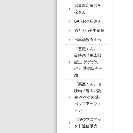
湯豆腐定食おそ
松さん
BARおそ松さん
酒と刀in壬生菜祭
日本酒飲み比べ
『悪魔くん』
& 映画『鬼太郎
誕生 ゲゲゲの
謎』 通信販売開
始！
『悪魔くん』 &
映画『鬼太郎誕
生 ゲゲゲの謎』
ポップアップス
トア
【喫茶マニアッ
ク】通信販売