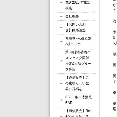
花火2026 京都出
が
張店
く
会社概要
海
【お問い合わ
せ】白糸酒造
木
6
竜胆尊×京都老舗
6
3社コラボ
第8回京都古都コ
紙
スフェスタ開催
決定&出演グルー
両
プ募集
両
【通信販売】こ
す
の素晴らしい世
界に祝福を！
※
BiVi二条白糸酒造
BAR
※
場
【通信販売】Re:
ゼロから始める