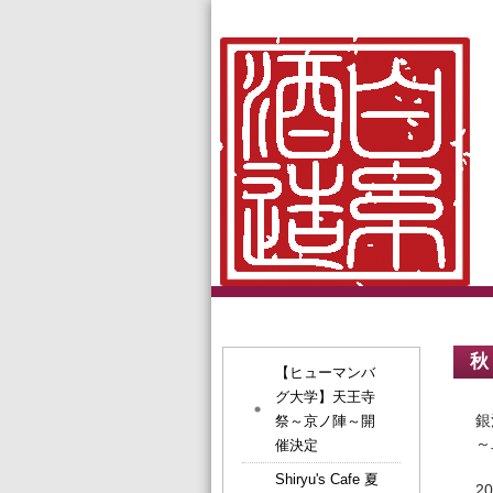
秋
【ヒューマンバ
グ大学】天王寺
銀
祭～京ノ陣～開
～
催決定
Shiryu's Cafe 夏
2