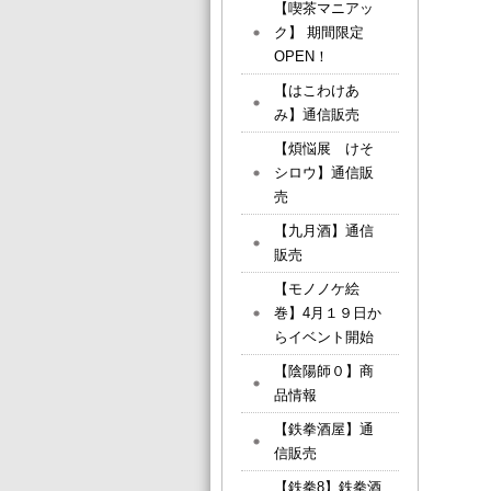
【喫茶マニアッ
ク】 期間限定
OPEN！
【はこわけあ
み】通信販売
【煩悩展 けそ
シロウ】通信販
売
【九月酒】通信
販売
【モノノケ絵
巻】4月１９日か
らイベント開始
【陰陽師０】商
品情報
【鉄拳酒屋】通
信販売
【鉄拳8】鉄拳酒