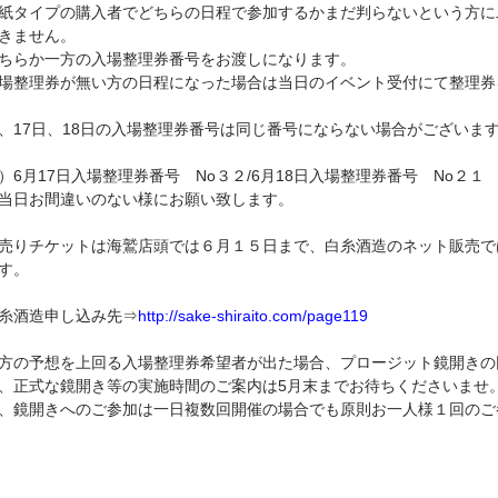
紙タイプの購入者でどちらの日程で参加するかまだ判らないという方に
きません。
ちらか一方の入場整理券番号をお渡しになります。
場整理券が無い方の日程になった場合は当日のイベント受付にて整理券
、17日、18日の入場整理券番号は同じ番号にならない場合がございま
）6月17日入場整理券番号 No３２/6月18日入場整理券番号 No２１
当日お間違いのない様にお願い致します。
売りチケットは海鷲店頭では６月１５日まで、白糸酒造のネット販売で
す。
糸酒造申し込み先⇒
http://sake-shiraito.com/page119
方の予想を上回る入場整理券希望者が出た場合、プロージット鏡開きの
、正式な鏡開き等の実施時間のご案内は5月末までお待ちくださいませ
、鏡開きへのご参加は一日複数回開催の場合でも原則お一人様１回のご