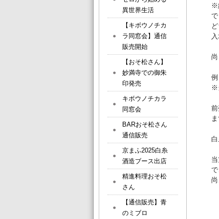
※
異世界生活
で
【キボウノチカ
ど
ラ同窓会】通信
入
販売開始
尚
【おそ松さん】
妙満寺での御朱
例
印発売
※
キボウノチカラ
前
同窓会
ま
BARおそ松さん
通信販売
白
京まふ2025白糸
当
酒造ブース出店
で
精進料理おそ松
尚
さん
【通信販売】青
のミブロ