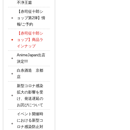
不浄王篇
【赤司征十郎シ
ョップ第2弾】情
報/ご予約
【赤司征十郎シ
ョップ】商品ラ
インナップ
AnimeJapan出店
決定!!!
白糸酒造 京都
店
新型コロナ感染
拡大の影響を受
け、発送遅延の
お詫びについて
イベント開催時
における新型コ
ロナ感染防止対