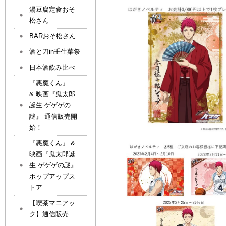
湯豆腐定食おそ
松さん
BARおそ松さん
酒と刀in壬生菜祭
日本酒飲み比べ
『悪魔くん』
& 映画『鬼太郎
誕生 ゲゲゲの
謎』 通信販売開
始！
『悪魔くん』 &
映画『鬼太郎誕
生 ゲゲゲの謎』
ポップアップス
トア
【喫茶マニアッ
ク】通信販売