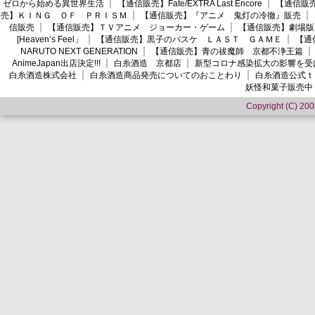
ゼロから始める異世界生活
【通信販売】Fate/EXTRA Last Encore
【通信販売】
売】ＫＩＮＧ ＯＦ ＰＲＩＳＭ
【通信販売】『アニメ 鬼灯の冷徹』販売
信販売
【通信販売】ＴＶアニメ ジョーカー・ゲーム
【通信販売】劇場版
[Heaven’s Feel」
【通信販売】黒子のバスケ ＬＡＳＴ ＧＡＭＥ
【通
NARUTO NEXT GENERATION
【通信販売】青の祓魔師 京都不浄王篇
AnimeJapan出店決定!!!
白糸酒造 京都店
新型コロナ感染拡大の影響を受
白糸酒造株式会社
白糸酒造商品発売についてのおことわり
白糸酒造公式ｔ
妖怪和菓子販売中
Copyright (C) 2008