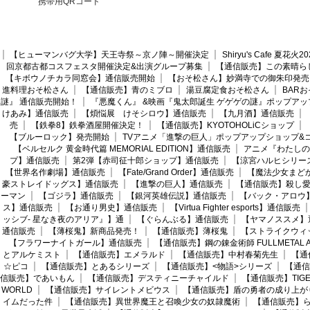
携帯用QRコード
【ヒューマンバグ大学】天王寺祭～京ノ陣～開催決定
Shiryu's Cafe 夏花
回京都古都コスフェスタ開催決定&出演グループ募集
【通信販売】この素晴ら
【キボウノチカラ同窓会】通信販売開始
【おそ松さん】妙満寺での御朱印発売
進料理おそ松さん
【通信販売】青のミブロ
湯豆腐定食おそ松さん
BAR
謎』 通信販売開始！
『悪魔くん』 &映画『鬼太郎誕生 ゲゲゲの謎』ポップアッ
けあみ】通信販売
【煩悩展 けそシロウ】通信販売
【九月酒】通信販売
売
【鉄拳8】鉄拳酒屋開催決定！
【通信販売】KYOTOHOLiCショップ
【ブルーロック】発売開始
TVアニメ「進撃の巨人」ポップアップショップ&
【ベルセルク 黄金時代篇 MEMORIAL EDITION】通信販売
アニメ『わたしの
プ】通信販売
第2弾【赤司征十郎ショップ】通信販売
【涼宮ハルヒシリー
【世界名作劇場】通信販売
【Fate/Grand Order】通信販売
【魔法少女まど
豪ストレイドッグス】通信販売
【進撃の巨人】通信販売
【通信販売】殺し
ーマン
【ゴジラ】通信販売
【銀河英雄伝説】通信販売
【バック・アロウ
ス】通信販売
【お通り男史】通信販売
【Virtua Fighter esports】通信販売
ッシブ- 星なき夜のアリア』】通
【ぐらんぶる】通信販売
【ヤマノススメ】
通信販売
【薄桜鬼】新商品発売！
【通信販売】薄桜鬼
【ストライクウィ
【フラワーナイトガール】通信販売
【通信販売】鋼の錬金術師 FULLMETAL AL
とアルケミスト
【通信販売】エメラルド
【通信販売】中村春菊先生
【通
☆ピコ
【通信販売】とあるシリーズ
【通信販売】<物語>シリーズ
【通信
信販売】であいもん
【通信販売】デスティニーチャイルド
【通信販売】TIGER
WORLD
【通信販売】サイレントメビウス
【通信販売】盾の勇者の成り上が
イムだった件
【通信販売】異世界魔王と召喚少女の奴隷魔術
【通信販売】ら