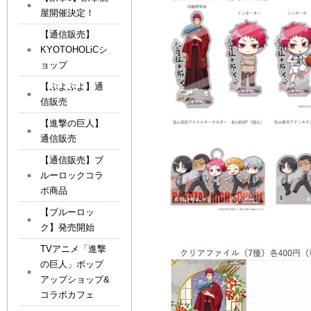
屋開催決定！
【通信販売】
KYOTOHOLiCシ
ョップ
【ぷよぷよ】通
信販売
【進撃の巨人】
通信販売
【通信販売】ブ
ルーロックコラ
ボ商品
【ブルーロッ
ク】発売開始
TVアニメ「進撃
の巨人」ポップ
アップショップ&
コラボカフェ