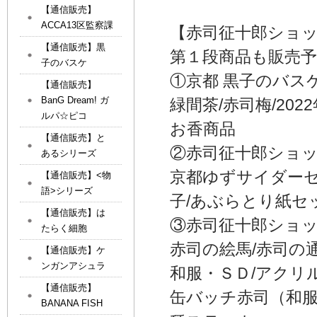
【通信販売】
ACCA13区監察課
【赤司征十郎ショ
【通信販売】黒
第１段商品も販売予
子のバスケ
①京都 黒子のバス
【通信販売】
BanG Dream! ガ
緑間茶/赤司梅/20
ルパ☆ピコ
お香商品
【通信販売】と
②赤司征十郎ショッ
あるシリーズ
京都ゆずサイダーセ
【通信販売】<物
語>シリーズ
子/あぶらとり紙セ
【通信販売】は
③赤司征十郎ショッ
たらく細胞
赤司の絵馬/赤司の
【通信販売】ケ
ンガンアシュラ
和服・ＳＤ/アクリ
【通信販売】
缶バッチ赤司（和服
BANANA FISH