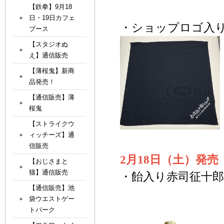
【鉄拳】9月18
日・19日カフェ
・ショップロゴ入り風
ブース
【スタジオぬ
え】通信販売
【薄桜鬼】新商
品発売！
【通信販売】薄
桜鬼
【ストライクウ
ィッチーズ】通
信販売
2月18日（土）発売
【おじさまと
猫】通信販売
・飴入り赤司征十郎こ
【通信販売】池
袋ウエストゲー
トパーク