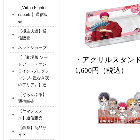
【Virtua Fighter
esports】通信販
売
【極主夫道】通
信販売
ネットショップ
【『劇場版 ソー
・アクリルスタンド
ドアート・オン
1,600円（税込）
ライン -プログレ
ッシブ- 星なき夜
のアリア』】通
【ぐらんぶる】
通信販売
【ヤマノスス
メ】通信販売
【鉄拳】商品サ
イト