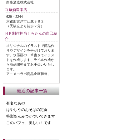
白糸酒造株式会社
白糸酒造本店
629－2244
京都府宮津市江尻３８２
（天橋立より徒歩２分）
ＨＰ制作担当しらたんの自己紹
介
オリジナルのイラストで商品作
りやデザインを手がけておりま
す。水墨画の一筆書きでイラス
トを作成します、ラベル作成か
ら商品開発までお手伝いいたし
ます。
アニメコラボ商品企画担当。
最近の記事一覧
有名なあの
はやしやのおそばの定食
特製あんみつがついてきます
このパフェ、美しい！です