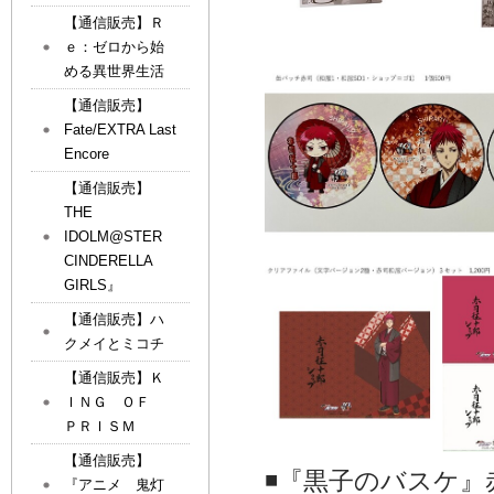
【通信販売】Ｒ
ｅ：ゼロから始
める異世界生活
【通信販売】
Fate/EXTRA Last
Encore
【通信販売】
THE
IDOLM@STER
CINDERELLA
GIRLS』
【通信販売】ハ
クメイとミコチ
【通信販売】Ｋ
ＩＮＧ ＯＦ
ＰＲＩＳＭ
【通信販売】
◾️『黒子のバスケ
『アニメ 鬼灯