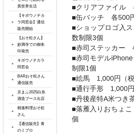
■クリアファイル 
異世界生活
【キボウノチカ
■缶バッチ 各500
ラ同窓会】通信
■ショップロゴ入ス
販売開始
数制限3個
【おそ松さん】
妙満寺での御朱
■赤司ステッカー 各
印発売
■赤司モデルiPho
キボウノチカラ
制限1個
同窓会
BARおそ松さん
■絵馬 1,000円
通信販売
■通行手形 1,00
京まふ2025白糸
■丹後産特A米つき茶
酒造ブース出店
■落雁入りおちょこ 
精進料理おそ松
さん
個
【通信販売】青
のミブロ