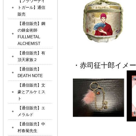
【フラワーナイ
トガール】通信
販売
【通信販売】鋼
の錬金術師
FULLMETAL
ALCHEMIST
【通信販売】有
頂天家族２
・赤司征十郎イメージ
【通信販売】
DEATH NOTE
【通信販売】文
豪とアルケミス
ト
【通信販売】エ
メラルド
【通信販売】中
村春菊先生