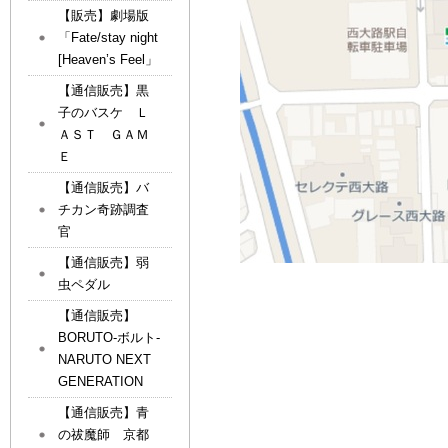
【販売】劇場版
「Fate/stay night
[Heaven’s Feel」
【通信販売】黒
子のバスケ Ｌ
ＡＳＴ ＧＡＭ
Ｅ
【通信販売】バ
チカン奇跡調査
官
【通信販売】弱
虫ペダル
【通信販売】
BORUTO-ボルト-
NARUTO NEXT
GENERATION
【通信販売】青
の祓魔師 京都