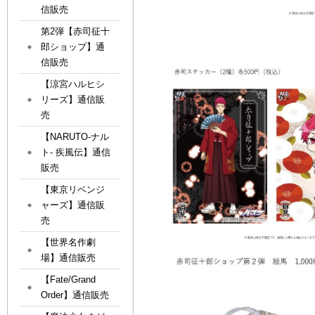
信販売
第2弾【赤司征十
郎ショップ】通
信販売
【涼宮ハルヒシ
リーズ】通信販
売
【NARUTO-ナル
ト- 疾風伝】通信
販売
【東京リベンジ
ャーズ】通信販
売
【世界名作劇
場】通信販売
【Fate/Grand
Order】通信販売