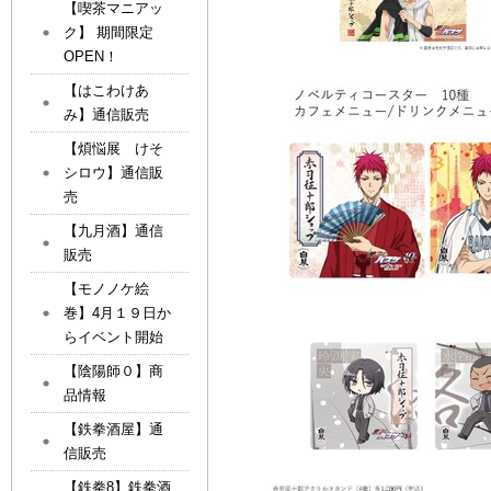
【喫茶マニアッ
ク】 期間限定
OPEN！
【はこわけあ
み】通信販売
【煩悩展 けそ
シロウ】通信販
売
【九月酒】通信
販売
【モノノケ絵
巻】4月１９日か
らイベント開始
【陰陽師０】商
品情報
【鉄拳酒屋】通
信販売
【鉄拳8】鉄拳酒