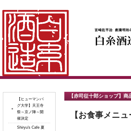
【赤司征十郎ショップ】商
【ヒューマンバ
グ大学】天王寺
祭～京ノ陣～開
【お食事メニュ
催決定
Shiryu's Cafe 夏