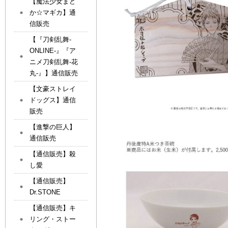
【魔法少女まど
か☆マギカ】通
信販売
【『刀剣乱舞-
ONLINE-』『ア
ニメ刀剣乱舞-花
丸-』】通信販売
【文豪ストレイ
ドッグス】通信
販売
【進撃の巨人】
通信販売
【通信販売】殺
し愛
【通信販売】
Dr.STONE
【通信販売】キ
リング・ストー