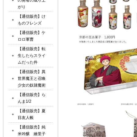
の勇者の成り上
がり
【通信販売】け
ものフレンズ
【通信販売】ケ
ロロ軍曹
【通信販売】転
生したらスライ
ムだった件
【通信販売】異
世界魔王と召喚
少女の奴隷魔術
【通信販売】ら
んま1/2
【通信販売】夏
目友人帳
【通信販売】純
米吟醸 繪里子