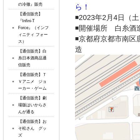
の冷徹』販売
ら！
【通信販売】
◾️2023年2月4日
『Infini-T
◾️開催場所 白糸
Force』（インフ
ィニティ フォー
◾️京都府京都市南区
ス）
造
【通信販売】白
糸日本酒商品通
信販売
【通信販売】Ｔ
Ｖアニメ ジョ
ーカー・ゲーム
【通信販売】劇
場版はいからさ
んが通る
【通信販売】お
そ松さん グッ
ズ