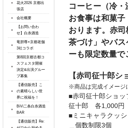
花火2026 京都出
コーヒー（冷・温
張店
お食事は和菓子
会社概要
【お問い合わ
おります。赤司
せ】白糸酒造
茶づけ」やバス
竜胆尊×京都老舗
3社コラボ
ーも限定数量で
第8回京都古都コ
スフェスタ開催
決定&出演グルー
【赤司征十郎シ
プ募集
【通信販売】こ
※商品は完成イメージ
の素晴らしい世
■赤司征十郎ショッ
界に祝福を！
征十郎 各1,000
BiVi二条白糸酒造
BAR
■ミニキャラクッシ
【通信販売】Re:
＿個数制限3個
ゼロから始める