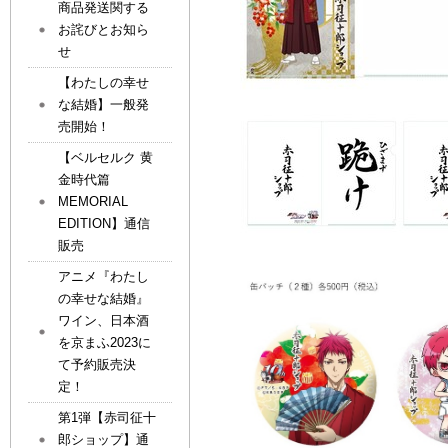
商品発送関する
お詫びとお知ら
せ
【わたしの幸せ
な結婚】一般発
売開始！
【ベルセルク 黄
金時代篇
MEMORIAL
EDITION】通信
販売
アニメ『わたし
の幸せな結婚』
ワイン、日本酒
を京まふ2023に
て予約販売決
定！
第1弾【赤司征十
郎ショップ】通