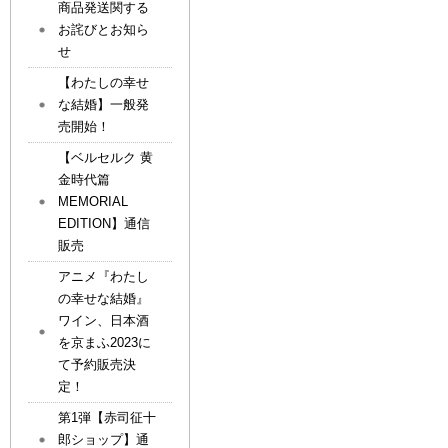
商品発送関する
お詫びとお知ら
せ
【わたしの幸せ
な結婚】一般発
売開始！
【ベルセルク 黄
金時代篇
MEMORIAL
EDITION】通信
販売
アニメ『わたし
の幸せな結婚』
ワイン、日本酒
を京まふ2023に
て予約販売決
定！
第1弾【赤司征十
郎ショップ】通