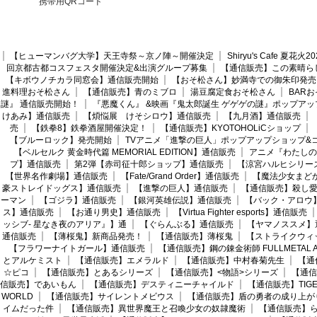
携帯用QRコード
【ヒューマンバグ大学】天王寺祭～京ノ陣～開催決定
Shiryu's Cafe 夏花
回京都古都コスフェスタ開催決定&出演グループ募集
【通信販売】この素晴ら
【キボウノチカラ同窓会】通信販売開始
【おそ松さん】妙満寺での御朱印発売
進料理おそ松さん
【通信販売】青のミブロ
湯豆腐定食おそ松さん
BAR
謎』 通信販売開始！
『悪魔くん』 &映画『鬼太郎誕生 ゲゲゲの謎』ポップアッ
けあみ】通信販売
【煩悩展 けそシロウ】通信販売
【九月酒】通信販売
売
【鉄拳8】鉄拳酒屋開催決定！
【通信販売】KYOTOHOLiCショップ
【ブルーロック】発売開始
TVアニメ「進撃の巨人」ポップアップショップ&
【ベルセルク 黄金時代篇 MEMORIAL EDITION】通信販売
アニメ『わたしの
プ】通信販売
第2弾【赤司征十郎ショップ】通信販売
【涼宮ハルヒシリー
【世界名作劇場】通信販売
【Fate/Grand Order】通信販売
【魔法少女まど
豪ストレイドッグス】通信販売
【進撃の巨人】通信販売
【通信販売】殺し
ーマン
【ゴジラ】通信販売
【銀河英雄伝説】通信販売
【バック・アロウ
ス】通信販売
【お通り男史】通信販売
【Virtua Fighter esports】通信販売
ッシブ- 星なき夜のアリア』】通
【ぐらんぶる】通信販売
【ヤマノススメ】
通信販売
【薄桜鬼】新商品発売！
【通信販売】薄桜鬼
【ストライクウィ
【フラワーナイトガール】通信販売
【通信販売】鋼の錬金術師 FULLMETAL AL
とアルケミスト
【通信販売】エメラルド
【通信販売】中村春菊先生
【通
☆ピコ
【通信販売】とあるシリーズ
【通信販売】<物語>シリーズ
【通信
信販売】であいもん
【通信販売】デスティニーチャイルド
【通信販売】TIGER
WORLD
【通信販売】サイレントメビウス
【通信販売】盾の勇者の成り上が
イムだった件
【通信販売】異世界魔王と召喚少女の奴隷魔術
【通信販売】ら