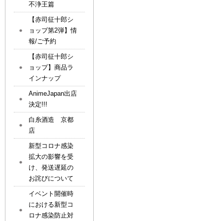
不浄王篇
【赤司征十郎シ
ョップ第2弾】情
報/ご予約
【赤司征十郎シ
ョップ】商品ラ
インナップ
AnimeJapan出店
決定!!!
白糸酒造 京都
店
新型コロナ感染
拡大の影響を受
け、発送遅延の
お詫びについて
イベント開催時
における新型コ
ロナ感染防止対