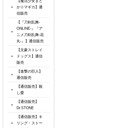
【魔法少女まど
か☆マギカ】通
信販売
【『刀剣乱舞-
ONLINE-』『ア
ニメ刀剣乱舞-花
丸-』】通信販売
【文豪ストレイ
ドッグス】通信
販売
【進撃の巨人】
通信販売
【通信販売】殺
し愛
【通信販売】
Dr.STONE
【通信販売】キ
リング・ストー