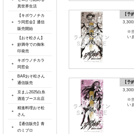
異世界生活
【予
【キボウノチカ
3,3
ラ同窓会】通信
販売開始
※
い
【おそ松さん】
妙満寺での御朱
印発売
キボウノチカラ
同窓会
BARおそ松さん
【予
通信販売
3,3
京まふ2025白糸
酒造ブース出店
※
い
精進料理おそ松
さん
【通信販売】青
のミブロ