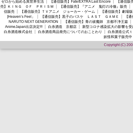
ゼロから始める異世界生活
【通信販売】Fate/EXTRA Last Encore
【通信販売】
売】ＫＩＮＧ ＯＦ ＰＲＩＳＭ
【通信販売】『アニメ 鬼灯の冷徹』販売
信販売
【通信販売】ＴＶアニメ ジョーカー・ゲーム
【通信販売】劇場版
[Heaven’s Feel」
【通信販売】黒子のバスケ ＬＡＳＴ ＧＡＭＥ
【通
NARUTO NEXT GENERATION
【通信販売】青の祓魔師 京都不浄王篇
AnimeJapan出店決定!!!
白糸酒造 京都店
新型コロナ感染拡大の影響を受
白糸酒造株式会社
白糸酒造商品発売についてのおことわり
白糸酒造公式ｔ
妖怪和菓子販売中
Copyright (C) 2008