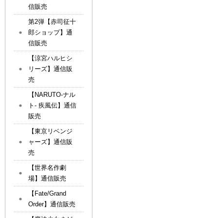
信販売
第2弾【赤司征十
郎ショップ】通
信販売
【涼宮ハルヒシ
リーズ】通信販
売
【NARUTO-ナル
ト- 疾風伝】通信
販売
【東京リベンジ
ャーズ】通信販
売
【世界名作劇
場】通信販売
【Fate/Grand
Order】通信販売