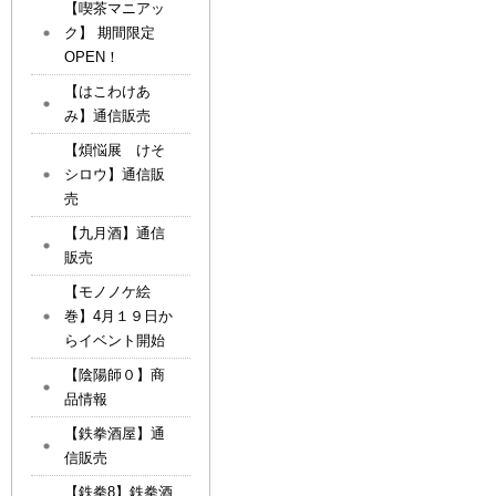
【喫茶マニアッ
ク】 期間限定
OPEN！
【はこわけあ
み】通信販売
【煩悩展 けそ
シロウ】通信販
売
【九月酒】通信
販売
【モノノケ絵
巻】4月１９日か
らイベント開始
【陰陽師０】商
品情報
【鉄拳酒屋】通
信販売
【鉄拳8】鉄拳酒