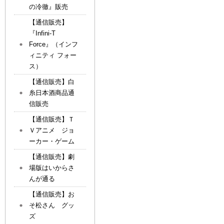
の冷徹』販売
【通信販売】
『Infini-T
Force』（インフ
ィニティ フォー
ス）
【通信販売】白
糸日本酒商品通
信販売
【通信販売】Ｔ
Ｖアニメ ジョ
ーカー・ゲーム
【通信販売】劇
場版はいからさ
んが通る
【通信販売】お
そ松さん グッ
ズ