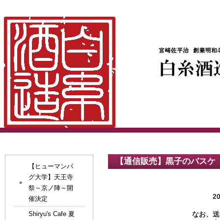
【通信販売】黒子のバスケ
【ヒューマンバ
グ大学】天王寺
祭～京ノ陣～開
2
催決定
Shiryu's Cafe 夏
なお、送