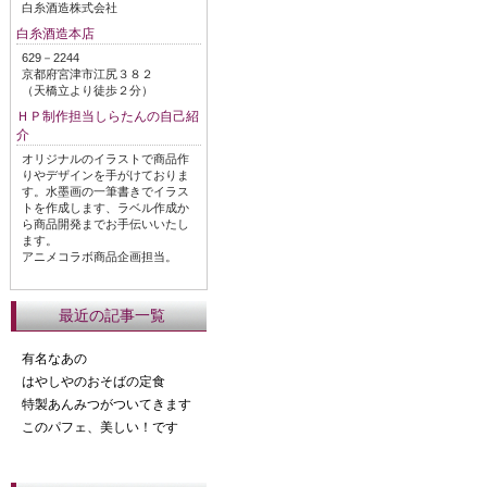
白糸酒造株式会社
白糸酒造本店
629－2244
京都府宮津市江尻３８２
（天橋立より徒歩２分）
ＨＰ制作担当しらたんの自己紹
介
オリジナルのイラストで商品作
りやデザインを手がけておりま
す。水墨画の一筆書きでイラス
トを作成します、ラベル作成か
ら商品開発までお手伝いいたし
ます。
アニメコラボ商品企画担当。
最近の記事一覧
有名なあの
はやしやのおそばの定食
特製あんみつがついてきます
このパフェ、美しい！です