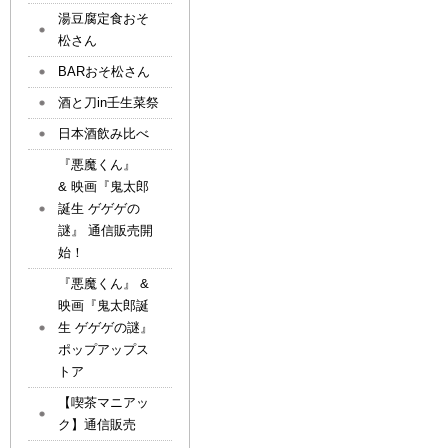
湯豆腐定食おそ
松さん
BARおそ松さん
酒と刀in壬生菜祭
日本酒飲み比べ
『悪魔くん』
& 映画『鬼太郎
誕生 ゲゲゲの
謎』 通信販売開
始！
『悪魔くん』 &
映画『鬼太郎誕
生 ゲゲゲの謎』
ポップアップス
トア
【喫茶マニアッ
ク】通信販売