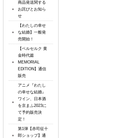
商品発送関する
お詫びとお知ら
せ
【わたしの幸せ
な結婚】一般発
売開始！
【ベルセルク 黄
金時代篇
MEMORIAL
EDITION】通信
販売
アニメ『わたし
の幸せな結婚』
ワイン、日本酒
を京まふ2023に
て予約販売決
定！
第1弾【赤司征十
郎ショップ】通