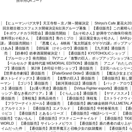
携帯用QRコード
【ヒューマンバグ大学】天王寺祭～京ノ陣～開催決定
Shiryu's Cafe 夏花
回京都古都コスフェスタ開催決定&出演グループ募集
【通信販売】この素晴ら
【キボウノチカラ同窓会】通信販売開始
【おそ松さん】妙満寺での御朱印発売
進料理おそ松さん
【通信販売】青のミブロ
湯豆腐定食おそ松さん
BAR
謎』 通信販売開始！
『悪魔くん』 &映画『鬼太郎誕生 ゲゲゲの謎』ポップアッ
けあみ】通信販売
【煩悩展 けそシロウ】通信販売
【九月酒】通信販売
売
【鉄拳8】鉄拳酒屋開催決定！
【通信販売】KYOTOHOLiCショップ
【ブルーロック】発売開始
TVアニメ「進撃の巨人」ポップアップショップ&
【ベルセルク 黄金時代篇 MEMORIAL EDITION】通信販売
アニメ『わたしの
プ】通信販売
第2弾【赤司征十郎ショップ】通信販売
【涼宮ハルヒシリー
【世界名作劇場】通信販売
【Fate/Grand Order】通信販売
【魔法少女まど
豪ストレイドッグス】通信販売
【進撃の巨人】通信販売
【通信販売】殺し
ーマン
【ゴジラ】通信販売
【銀河英雄伝説】通信販売
【バック・アロウ
ス】通信販売
【お通り男史】通信販売
【Virtua Fighter esports】通信販売
ッシブ- 星なき夜のアリア』】通
【ぐらんぶる】通信販売
【ヤマノススメ】
通信販売
【薄桜鬼】新商品発売！
【通信販売】薄桜鬼
【ストライクウィ
【フラワーナイトガール】通信販売
【通信販売】鋼の錬金術師 FULLMETAL AL
とアルケミスト
【通信販売】エメラルド
【通信販売】中村春菊先生
【通
☆ピコ
【通信販売】とあるシリーズ
【通信販売】<物語>シリーズ
【通信
信販売】であいもん
【通信販売】デスティニーチャイルド
【通信販売】TIGER
WORLD
【通信販売】サイレントメビウス
【通信販売】盾の勇者の成り上が
イムだった件
【通信販売】異世界魔王と召喚少女の奴隷魔術
【通信販売】ら