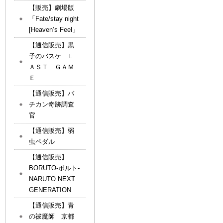
【販売】劇場版
「Fate/stay night
[Heaven’s Feel」
【通信販売】黒
子のバスケ Ｌ
ＡＳＴ ＧＡＭ
Ｅ
【通信販売】バ
チカン奇跡調査
官
【通信販売】弱
虫ペダル
【通信販売】
BORUTO-ボルト-
NARUTO NEXT
GENERATION
【通信販売】青
の祓魔師 京都