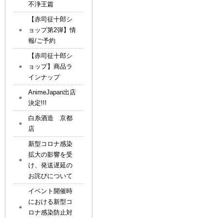
不浄王篇
【赤司征十郎シ
ョップ第2弾】情
報/ご予約
【赤司征十郎シ
ョップ】商品ラ
インナップ
AnimeJapan出店
決定!!!
白糸酒造 京都
店
新型コロナ感染
拡大の影響を受
け、発送遅延の
お詫びについて
イベント開催時
における新型コ
ロナ感染防止対