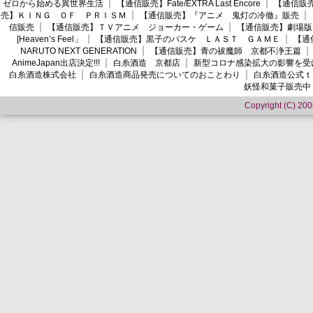
ゼロから始める異世界生活
【通信販売】Fate/EXTRA Last Encore
【通信販売】
売】ＫＩＮＧ ＯＦ ＰＲＩＳＭ
【通信販売】『アニメ 鬼灯の冷徹』販売
信販売
【通信販売】ＴＶアニメ ジョーカー・ゲーム
【通信販売】劇場版
[Heaven’s Feel」
【通信販売】黒子のバスケ ＬＡＳＴ ＧＡＭＥ
【通
NARUTO NEXT GENERATION
【通信販売】青の祓魔師 京都不浄王篇
AnimeJapan出店決定!!!
白糸酒造 京都店
新型コロナ感染拡大の影響を受
白糸酒造株式会社
白糸酒造商品発売についてのおことわり
白糸酒造公式ｔ
妖怪和菓子販売中
Copyright (C) 2008