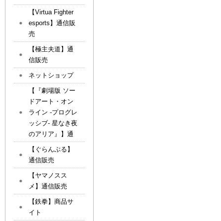
【Virtua Fighter
esports】通信販
売
【極主夫道】通
信販売
ネットショップ
【『劇場版 ソー
ドアート・オン
ライン -プログレ
ッシブ- 星なき夜
のアリア』】通
【ぐらんぶる】
通信販売
【ヤマノスス
メ】通信販売
【鉄拳】商品サ
イト