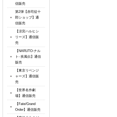
信販売
第2弾【赤司征十
郎ショップ】通
信販売
【涼宮ハルヒシ
リーズ】通信販
売
【NARUTO-ナル
ト- 疾風伝】通信
販売
【東京リベンジ
ャーズ】通信販
売
【世界名作劇
場】通信販売
【Fate/Grand
Order】通信販売