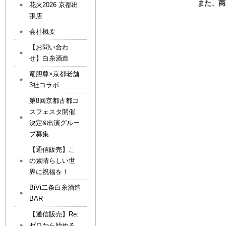
また、商
花火2026 京都出
張店
会社概要
【お問い合わ
せ】白糸酒造
竜胆尊×京都老舗
3社コラボ
第8回京都古都コ
スフェスタ開催
決定&出演グルー
プ募集
【通信販売】こ
の素晴らしい世
界に祝福を！
BiVi二条白糸酒造
BAR
【通信販売】Re:
ゼロから始める