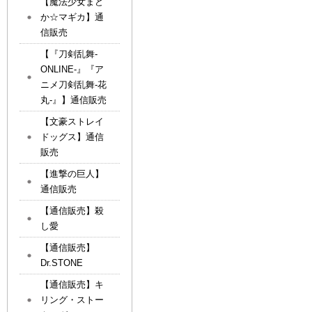
【魔法少女まど
か☆マギカ】通
信販売
【『刀剣乱舞-
ONLINE-』『ア
ニメ刀剣乱舞-花
丸-』】通信販売
【文豪ストレイ
ドッグス】通信
販売
【進撃の巨人】
通信販売
【通信販売】殺
し愛
【通信販売】
Dr.STONE
【通信販売】キ
リング・ストー