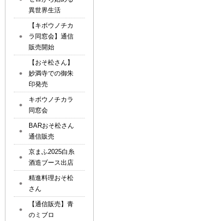
異世界生活
【キボウノチカ
ラ同窓会】通信
販売開始
【おそ松さん】
妙満寺での御朱
印発売
キボウノチカラ
同窓会
BARおそ松さん
通信販売
京まふ2025白糸
酒造ブース出店
精進料理おそ松
さん
【通信販売】青
のミブロ