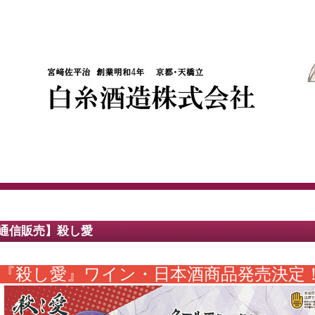
通信販売】殺し愛
『
殺し愛
』ワイン・日本酒商品発売決定