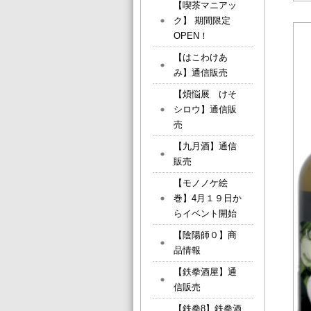
【喫茶マニアッ
ク】 期間限定
OPEN！
【はこわけあ
み】通信販売
【煩悩展 けそ
シロウ】通信販
売
【九月酒】通信
販売
【モノノケ絵
巻】4月１９日か
らイベント開始
【陰陽師０】商
品情報
【鉄拳酒屋】通
信販売
【鉄拳8】鉄拳酒