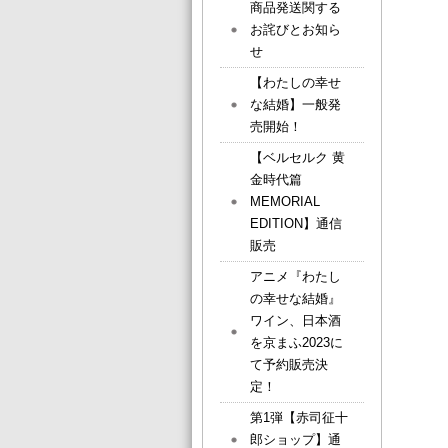
商品発送関する
お詫びとお知ら
せ
【わたしの幸せ
な結婚】一般発
売開始！
【ベルセルク 黄
金時代篇
MEMORIAL
EDITION】通信
販売
アニメ『わたし
の幸せな結婚』
ワイン、日本酒
を京まふ2023に
て予約販売決
定！
第1弾【赤司征十
郎ショップ】通