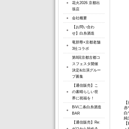
花火2026 京都出
張店
会社概要
【お問い合わ
せ】白糸酒造
竜胆尊×京都老舗
3社コラボ
第8回京都古都コ
スフェスタ開催
決定&出演グルー
プ募集
【通信販売】こ
の素晴らしい世
界に祝福を！
【
BiVi二条白糸酒造
赤
白
BAR
純
【通信販売】Re:
【
ゼロから始める
・