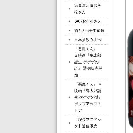
湯豆腐定食おそ
松さん
BARおそ松さん
酒と刀in壬生菜祭
日本酒飲み比べ
『悪魔くん』
& 映画『鬼太郎
誕生 ゲゲゲの
謎』 通信販売開
始！
『悪魔くん』 &
映画『鬼太郎誕
生 ゲゲゲの謎』
ポップアップス
トア
【喫茶マニアッ
ク】通信販売