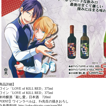
商品詳細
】
ワイン「
LOVE of KILL RED
」
375ml
ワイン「
LOVE of KILL RED
」
375ml
米吟醸酒「殺し愛」日本酒
720ml
POINT】
ワインラベルは、
Fe
先生の描きおろし
白糸酒造
HP: http://sake-shiraito.com/page394