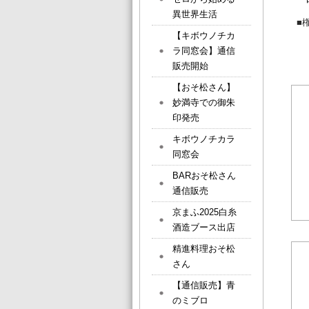
異世界生活
■
【キボウノチカ
ラ同窓会】通信
販売開始
【おそ松さん】
妙満寺での御朱
印発売
キボウノチカラ
同窓会
BARおそ松さん
通信販売
京まふ2025白糸
酒造ブース出店
精進料理おそ松
さん
【通信販売】青
のミブロ