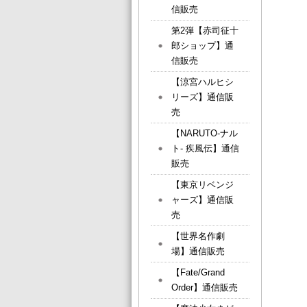
信販売
第2弾【赤司征十
郎ショップ】通
信販売
【涼宮ハルヒシ
リーズ】通信販
売
【NARUTO-ナル
ト- 疾風伝】通信
販売
【東京リベンジ
ャーズ】通信販
売
【世界名作劇
場】通信販売
【Fate/Grand
Order】通信販売