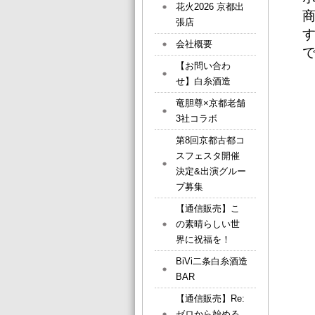
花火2026 京都出
張店
会社概要
【お問い合わ
せ】白糸酒造
竜胆尊×京都老舗
3社コラボ
第8回京都古都コ
スフェスタ開催
決定&出演グルー
プ募集
【通信販売】こ
の素晴らしい世
界に祝福を！
BiVi二条白糸酒造
BAR
【通信販売】Re:
ゼロから始める