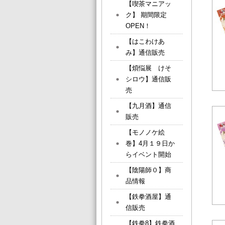
【喫茶マニアッ
ク】 期間限定
OPEN！
【はこわけあ
み】通信販売
【煩悩展 けそ
シロウ】通信販
売
【九月酒】通信
販売
【モノノケ絵
巻】4月１９日か
らイベント開始
【陰陽師０】商
品情報
【鉄拳酒屋】通
信販売
【鉄拳8】鉄拳酒