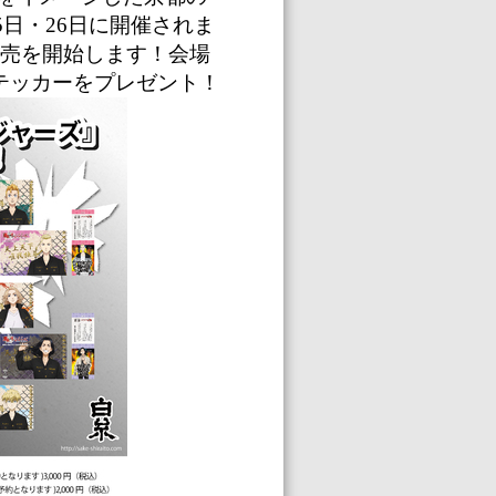
5
日・
26
日に開催されま
販売を開始します！会場
テッカーをプレゼント！