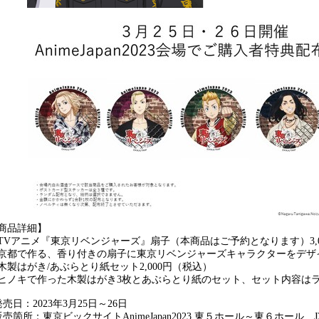
商品詳細
】
TV
アニメ
『
東京リベンジャーズ
』
扇子（本商品はご予約となります）
3
都で作る、香り付きの扇子に東京リベンジャーズキャラクターをデザ
木製はがき
/
あぶらとり紙セット
2,000
円（税込）
ノキで作った木製はがき
3
枚とあぶらとり紙のセット、セット内容は
発売日：
2023
年
3
月
25
日～
26
日
販売箇所：東京ビックサイト
AnimeJapan2023
東５ホール～東６ホール
J