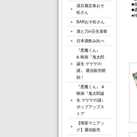
■
湯豆腐定食おそ
■
松さん
■
BARおそ松さん
酒と刀in壬生菜祭
日本酒飲み比べ
『悪魔くん』
& 映画『鬼太郎
誕生 ゲゲゲの
謎』 通信販売開
始！
『悪魔くん』 &
映画『鬼太郎誕
生 ゲゲゲの謎』
ポップアップス
トア
【喫茶マニアッ
ク】通信販売