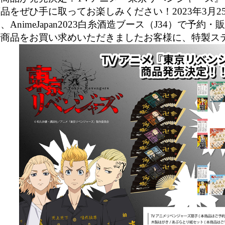
商品をぜひ手に取ってお楽しみください！
2023
年
3
月
2
す、
AnimeJapan2023
白糸酒造ブース（
J34
）で予約・
で商品をお買い求めいただきましたお客様に、特製ス