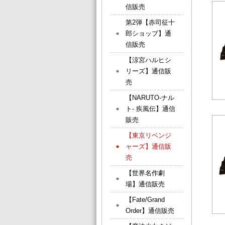
信販売
第2弾【赤司征十
郎ショップ】通
信販売
【涼宮ハルヒシ
リーズ】通信販
売
【NARUTO-ナル
ト- 疾風伝】通信
販売
【東京リベンジ
ャーズ】通信販
売
【世界名作劇
場】通信販売
【Fate/Grand
Order】通信販売