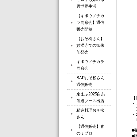
異世界生活
【キボウノチカ
ラ同窓会】通信
販売開始
【おそ松さん】
妙満寺での御朱
印発売
キボウノチカラ
同窓会
BARおそ松さん
通信販売
京まふ2025白糸
【
酒造ブース出店
・
京
精進料理おそ松
・
さん
ヒ
【通信販売】青
■
のミブロ
■