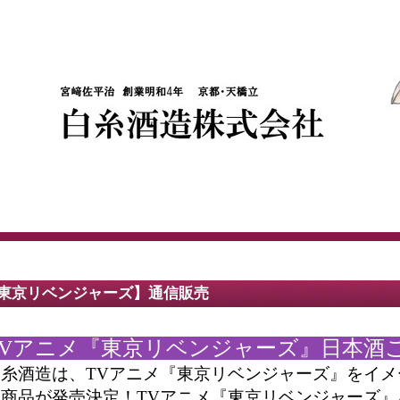
東京リベンジャーズ】通信販売
V
アニメ『東京リベンジャーズ
』
日本酒
白糸酒造は、
TV
アニメ
『
東京リベンジャーズ
』
を
イメ
ボ
商品が発売決定！
TV
アニメ
『
東京リベンジャーズ
』