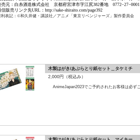
発売元：白糸酒造株式会社 京都府宮津市字江尻
382
番地
0772
−
27
−
0001
通信販売リンク先
URL
：
http://sake-shiraito.com/page392
権利表記：
©
和久井健・講談社／アニメ「東京リベンジャーズ」製作委員会
木製はがき/あぶらとり紙セット＿タケミチ
2,000円（税込み）
AnimeJapan2023でご予約されたお客様は
木製はがき/あぶらとり紙セット＿マイキー