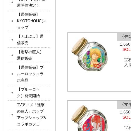
屋開催決定！
【通信販売】
KYOTOHOLiCシ
ョップ
【ぷよぷよ】通
〈デ
信販売
1,6
SOL
【進撃の巨人】
通信販売
宝
入
【通信販売】ブ
ルーロックコラ
ボ商品
【ブルーロッ
ク】発売開始
〈マ
TVアニメ「進撃
の巨人」ポップ
1,6
SOL
アップショップ&
コラボカフェ
宝