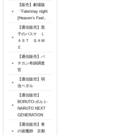
【販売】劇場版
「Fate/stay night
[Heaven’s Feel」
【通信販売】黒
子のバスケ Ｌ
ＡＳＴ ＧＡＭ
Ｅ
【通信販売】バ
チカン奇跡調査
官
【通信販売】弱
虫ペダル
【通信販売】
BORUTO-ボルト-
NARUTO NEXT
GENERATION
【通信販売】青
の祓魔師 京都