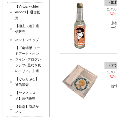
〈姫
【Virtua Fighter
2,7
esports】通信販
SOL
売
京
【極主夫道】通
ー
信販売
ネットショップ
【『劇場版 ソー
ドアート・オン
ライン -プログレ
〈デ
ッシブ- 星なき夜
のアリア』】通
1,7
SOL
【ぐらんぶる】
通信販売
昔
【ヤマノスス
メ】通信販売
【鉄拳】商品サ
イト