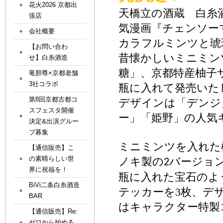
花火2026 京都出
天橋立の酒蔵 白糸
張店
気漫画
『
チェンソー
会社概要
カラフルミンツと琥
【お問い合わ
昔懐かしいミニミン
せ】白糸酒造
糖」、京都特産柚子
竜胆尊×京都老舗
3社コラボ
瓶
に入れて発売いた
第8回京都古都コ
デザインは「
デンジ
スフェスタ開催
ー」「姫野」の人気
決定&出演グルー
プ募集
ミニミンツを入れた
【通信販売】こ
の素晴らしい世
ノキ製の
バージョ
2
界に祝福を！
瓶に入れた宝石のよ
BiVi二条白糸酒造
テッカーを
3
枚、デ
BAR
はキャラクター特製
【通信販売】Re:
ゼロから始める