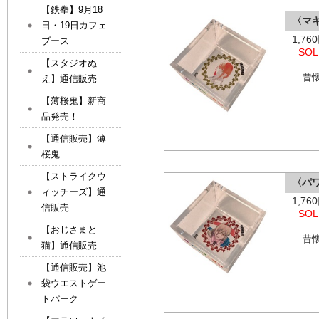
【鉄拳】9月18
〈マ
日・19日カフェ
1,7
ブース
SOL
【スタジオぬ
昔
え】通信販売
【薄桜鬼】新商
品発売！
【通信販売】薄
桜鬼
【ストライクウ
〈パ
ィッチーズ】通
1,7
信販売
SOL
【おじさまと
昔
猫】通信販売
【通信販売】池
袋ウエストゲー
トパーク