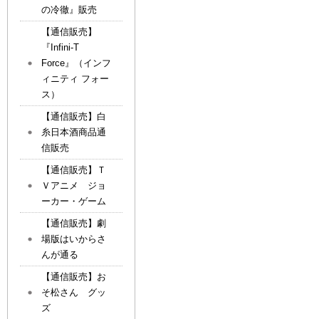
の冷徹』販売
【通信販売】
『Infini-T
Force』（インフ
ィニティ フォー
ス）
【通信販売】白
糸日本酒商品通
信販売
【通信販売】Ｔ
Ｖアニメ ジョ
ーカー・ゲーム
【通信販売】劇
場版はいからさ
んが通る
【通信販売】お
そ松さん グッ
ズ