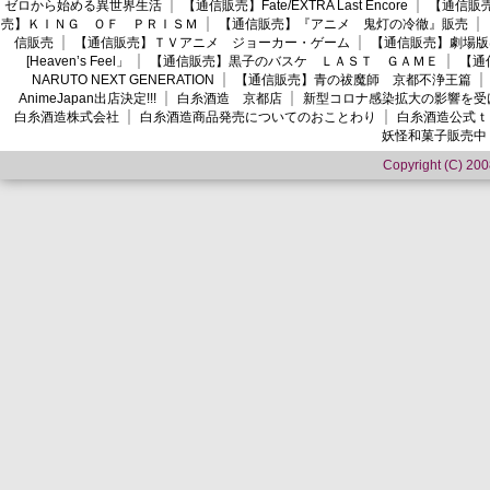
ゼロから始める異世界生活
【通信販売】Fate/EXTRA Last Encore
【通信販売】
売】ＫＩＮＧ ＯＦ ＰＲＩＳＭ
【通信販売】『アニメ 鬼灯の冷徹』販売
信販売
【通信販売】ＴＶアニメ ジョーカー・ゲーム
【通信販売】劇場版
[Heaven’s Feel」
【通信販売】黒子のバスケ ＬＡＳＴ ＧＡＭＥ
【通
NARUTO NEXT GENERATION
【通信販売】青の祓魔師 京都不浄王篇
AnimeJapan出店決定!!!
白糸酒造 京都店
新型コロナ感染拡大の影響を受
白糸酒造株式会社
白糸酒造商品発売についてのおことわり
白糸酒造公式ｔ
妖怪和菓子販売中
Copyright (C) 2008