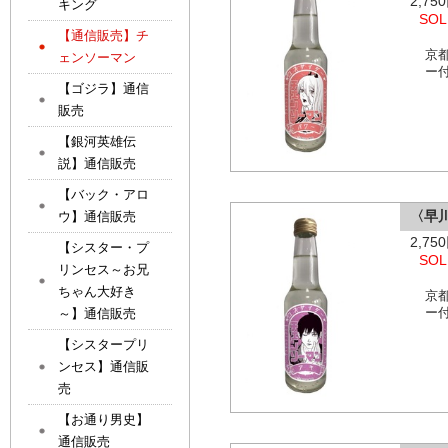
2,7
キング
SOL
【通信販売】チ
京
ェンソーマン
ー
【ゴジラ】通信
販売
【銀河英雄伝
説】通信販売
【バック・アロ
〈早
ウ】通信販売
2,7
【シスター・プ
SOL
リンセス～お兄
ちゃん大好き
京
～】通信販売
ー
【シスタープリ
ンセス】通信販
売
【お通り男史】
通信販売