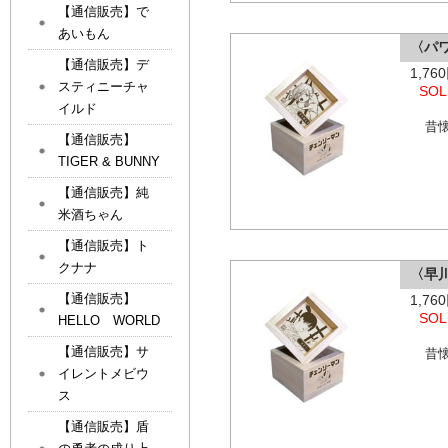
【通信販売】で
あいもん
〈パ
【通信販売】デ
1,7
スティニーチャ
SOL
イルド
昔
【通信販売】
TIGER & BUNNY
【通信販売】純
米酒ちゃん
【通信販売】ト
クナナ
〈早
【通信販売】
1,7
SOL
HELLO WORLD
【通信販売】サ
昔
イレントメビウ
ス
【通信販売】盾