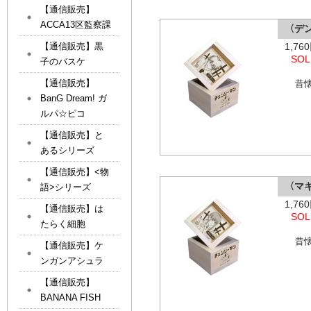
【通信販売】
ACCA13区監察課
〈デ
1,7
【通信販売】黒
SOL
子のバスケ
【通信販売】
昔
BanG Dream! ガ
ルパ☆ピコ
【通信販売】と
あるシリーズ
【通信販売】<物
〈マ
語>シリーズ
1,7
【通信販売】は
SOL
たらく細胞
昔
【通信販売】ケ
ンガンアシュラ
【通信販売】
BANANA FISH