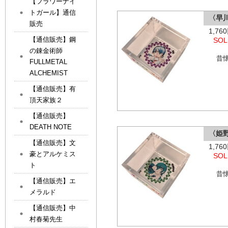
【フラワーナイ
トガール】通信
〈早
販売
1,7
【通信販売】鋼
SOL
の錬金術師
昔
FULLMETAL
ALCHEMIST
【通信販売】有
頂天家族２
【通信販売】
DEATH NOTE
〈姫
【通信販売】文
1,7
豪とアルケミス
SOL
ト
昔
【通信販売】エ
メラルド
【通信販売】中
村春菊先生