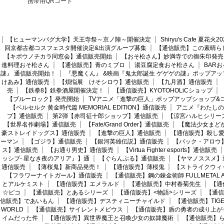
携帯用QRコード
【ヒューマンバグ大学】天王寺祭～京ノ陣～開催決定
Shiryu's Cafe 夏花
回京都古都コスフェスタ開催決定&出演グループ募集
【通信販売】この素晴ら
【キボウノチカラ同窓会】通信販売開始
【おそ松さん】妙満寺での御朱印発売
進料理おそ松さん
【通信販売】青のミブロ
湯豆腐定食おそ松さん
BAR
謎』 通信販売開始！
『悪魔くん』 &映画『鬼太郎誕生 ゲゲゲの謎』ポップアッ
けあみ】通信販売
【煩悩展 けそシロウ】通信販売
【九月酒】通信販売
売
【鉄拳8】鉄拳酒屋開催決定！
【通信販売】KYOTOHOLiCショップ
【ブルーロック】発売開始
TVアニメ「進撃の巨人」ポップアップショップ&
【ベルセルク 黄金時代篇 MEMORIAL EDITION】通信販売
アニメ『わたしの
プ】通信販売
第2弾【赤司征十郎ショップ】通信販売
【涼宮ハルヒシリー
【世界名作劇場】通信販売
【Fate/Grand Order】通信販売
【魔法少女まど
豪ストレイドッグス】通信販売
【進撃の巨人】通信販売
【通信販売】殺し
ーマン
【ゴジラ】通信販売
【銀河英雄伝説】通信販売
【バック・アロウ
ス】通信販売
【お通り男史】通信販売
【Virtua Fighter esports】通信販売
ッシブ- 星なき夜のアリア』】通
【ぐらんぶる】通信販売
【ヤマノススメ】
通信販売
【薄桜鬼】新商品発売！
【通信販売】薄桜鬼
【ストライクウィ
【フラワーナイトガール】通信販売
【通信販売】鋼の錬金術師 FULLMETAL AL
とアルケミスト
【通信販売】エメラルド
【通信販売】中村春菊先生
【通
☆ピコ
【通信販売】とあるシリーズ
【通信販売】<物語>シリーズ
【通信
信販売】であいもん
【通信販売】デスティニーチャイルド
【通信販売】TIGER
WORLD
【通信販売】サイレントメビウス
【通信販売】盾の勇者の成り上が
イムだった件
【通信販売】異世界魔王と召喚少女の奴隷魔術
【通信販売】ら