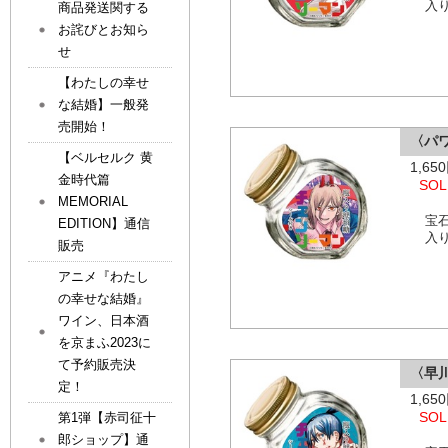
入
商品発送関する
お詫びとお知ら
せ
【わたしの幸せ
な結婚】一般発
売開始！
〈パ
【ベルセルク 黄
1,6
金時代篇
SOL
MEMORIAL
宝
EDITION】通信
入
販売
アニメ『わたし
の幸せな結婚』
ワイン、日本酒
を京まふ2023に
て予約販売決
〈早
定！
1,6
SOL
第1弾【赤司征十
郎ショップ】通