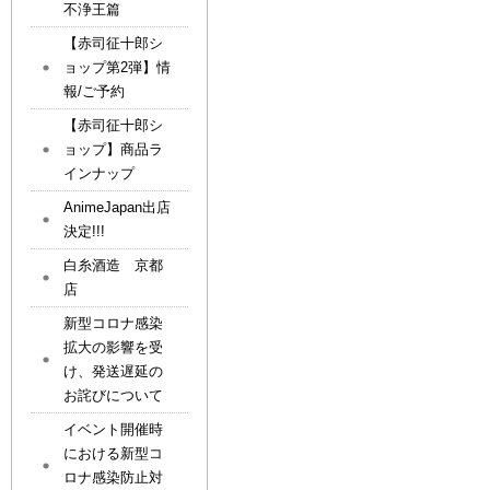
不浄王篇
【赤司征十郎シ
ョップ第2弾】情
報/ご予約
【赤司征十郎シ
ョップ】商品ラ
インナップ
AnimeJapan出店
決定!!!
白糸酒造 京都
店
新型コロナ感染
拡大の影響を受
け、発送遅延の
お詫びについて
イベント開催時
における新型コ
ロナ感染防止対