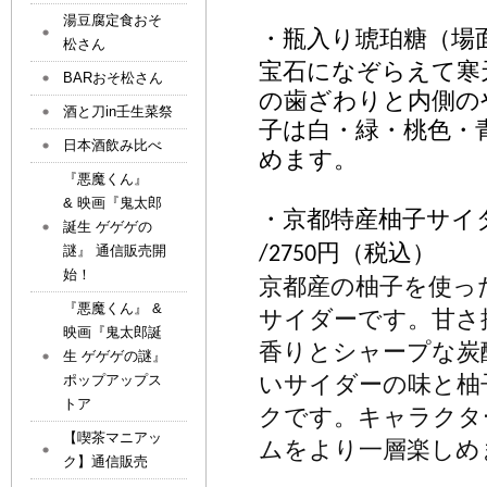
湯豆腐定食おそ
・瓶入り琥珀糖（場
松さん
宝石になぞらえて寒
BARおそ松さん
の歯ざわりと内側の
酒と刀in壬生菜祭
子は白・緑・桃色・
日本酒飲み比べ
めます。
『悪魔くん』
& 映画『鬼太郎
・京都特産柚子サイ
誕生 ゲゲゲの
円
（税込
）
謎』 通信販売開
/2750
始！
京都産の柚子を使っ
『悪魔くん』 &
サイダーです。甘さ
映画『鬼太郎誕
香りとシャープな炭
生 ゲゲゲの謎』
いサイダーの味と柚
ポップアップス
トア
クです。キャラクタ
【喫茶マニアッ
ムをより一層楽しめ
ク】通信販売