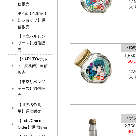
宝
信販売
入
第2弾【赤司征十
郎ショップ】通
信販売
【涼宮ハルヒシ
リーズ】通信販
〈姫
売
1,6
【NARUTO-ナル
SOL
ト- 疾風伝】通信
宝
販売
入
【東京リベンジ
ャーズ】通信販
売
【世界名作劇
場】通信販売
〈デ
【Fate/Grand
2,7
Order】通信販売
SOL