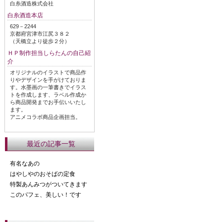
白糸酒造株式会社
白糸酒造本店
629－2244
京都府宮津市江尻３８２
（天橋立より徒歩２分）
ＨＰ制作担当しらたんの自己紹
介
オリジナルのイラストで商品作
りやデザインを手がけておりま
す。水墨画の一筆書きでイラス
トを作成します、ラベル作成か
ら商品開発までお手伝いいたし
ます。
アニメコラボ商品企画担当。
最近の記事一覧
有名なあの
はやしやのおそばの定食
特製あんみつがついてきます
このパフェ、美しい！です