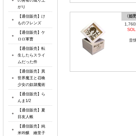
の勇者の成り上
がり
〈姫
【通信販売】け
ものフレンズ
1,7
SOL
【通信販売】ケ
ロロ軍曹
昔
【通信販売】転
生したらスライ
ムだった件
【通信販売】異
世界魔王と召喚
少女の奴隷魔術
【通信販売】ら
んま1/2
【通信販売】夏
目友人帳
【通信販売】純
米吟醸 繪里子