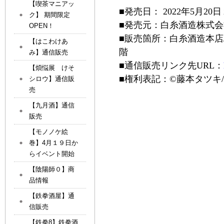
【喫茶マニアッ
■発売日： 2022年5月20
ク】 期間限定
■発売元：白糸酒造株式
OPEN！
■販売箇所：白糸酒造本店
【はこわけあ
階
み】通信販売
■通信販売
リンク先
URL
：
【煩悩展 けそ
■権利表記：
©
藤本タツキ
シロウ】通信販
売
【九月酒】通信
販売
【モノノケ絵
巻】4月１９日か
らイベント開始
【陰陽師０】商
品情報
【鉄拳酒屋】通
信販売
【鉄拳8】鉄拳酒