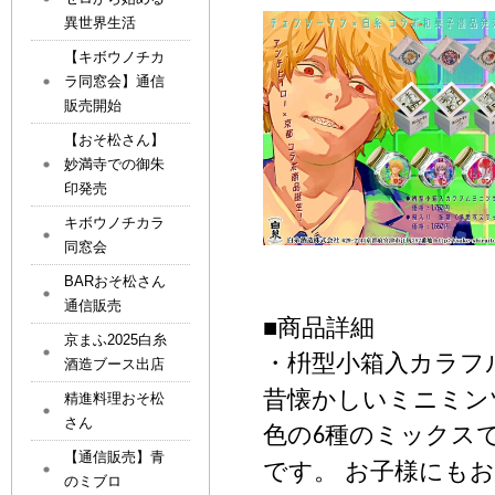
異世界生活
【キボウノチカ
ラ同窓会】通信
販売開始
【おそ松さん】
妙満寺での御朱
印発売
キボウノチカラ
同窓会
BARおそ松さん
通信販売
■
商品詳細
京まふ2025白糸
・
枡型小箱入カラフ
酒造ブース出店
昔懐かしいミニミン
精進料理おそ松
さん
色の
種のミックス
6
【通信販売】青
です。 お子様にも
のミブロ