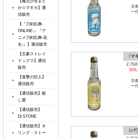
【魔法少女まど
京
か☆マギカ】通
ー
信販売
【『刀剣乱舞-
ONLINE-』『ア
ニメ刀剣乱舞-花
丸-』】通信販売
【文豪ストレイ
〈マ
ドッグス】通信
2,7
販売
SOL
【進撃の巨人】
京
通信販売
ー
【通信販売】殺
し愛
【通信販売】
Dr.STONE
【通信販売】キ
〈パ
リング・ストー