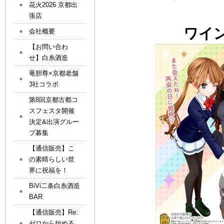
花火2026 京都出
張店
ワイ
会社概要
【お問い合わ
せ】白糸酒造
竜胆尊×京都老舗
3社コラボ
第8回京都古都コ
スフェスタ開催
決定&出演グルー
プ募集
【通信販売】こ
の素晴らしい世
界に祝福を！
BiVi二条白糸酒造
BAR
【通信販売】Re:
ゼロから始める