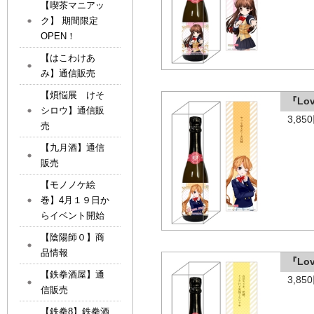
【喫茶マニアッ
ク】 期間限定
OPEN！
【はこわけあ
み】通信販売
【煩悩展 けそ
『Lo
シロウ】通信販
3,8
売
【九月酒】通信
販売
【モノノケ絵
巻】4月１９日か
らイベント開始
【陰陽師０】商
品情報
『Lo
【鉄拳酒屋】通
3,8
信販売
【鉄拳8】鉄拳酒