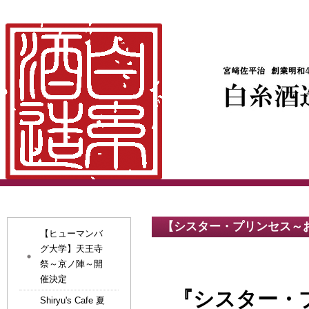
【シスター・プリンセス～
【ヒューマンバ
グ大学】天王寺
祭～京ノ陣～開
催決定
『シスター・
Shiryu's Cafe 夏