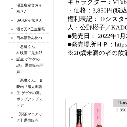
キャラクター：
VTub
湯豆腐定食おそ
・
価格：
3,850
円
(
税
松さん
権利表記：
©
シスタ
BARおそ松さん
人・公野櫻子／
KAD
酒と刀in壬生菜祭
■発売日：
2022
年
1
月
日本酒飲み比べ
■発売場所ＨＰ：
http
『悪魔くん』
※20
歳未満の者の飲
& 映画『鬼太郎
誕生 ゲゲゲの
謎』 通信販売開
始！
『悪魔くん』 &
映画『鬼太郎誕
生 ゲゲゲの謎』
ポップアップス
『Lo
トア
3,8
【喫茶マニアッ
ク】通信販売