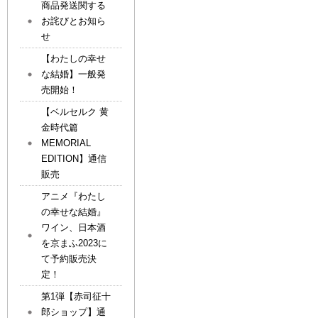
商品発送関する
お詫びとお知ら
せ
【わたしの幸せ
な結婚】一般発
売開始！
【ベルセルク 黄
金時代篇
MEMORIAL
EDITION】通信
販売
アニメ『わたし
の幸せな結婚』
ワイン、日本酒
を京まふ2023に
て予約販売決
定！
第1弾【赤司征十
郎ショップ】通