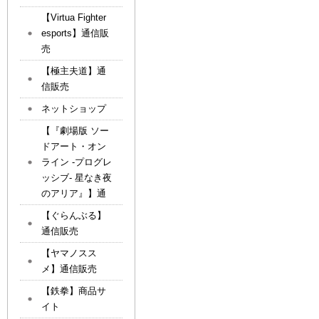
【Virtua Fighter
esports】通信販
売
【極主夫道】通
信販売
ネットショップ
【『劇場版 ソー
ドアート・オン
ライン -プログレ
ッシブ- 星なき夜
のアリア』】通
【ぐらんぶる】
通信販売
【ヤマノスス
メ】通信販売
【鉄拳】商品サ
イト