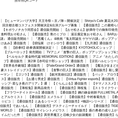
携帯用QRコード
【ヒューマンバグ大学】天王寺祭～京ノ陣～開催決定
Shiryu's Cafe 夏花
回京都古都コスフェスタ開催決定&出演グループ募集
【通信販売】この素晴ら
【キボウノチカラ同窓会】通信販売開始
【おそ松さん】妙満寺での御朱印発売
進料理おそ松さん
【通信販売】青のミブロ
湯豆腐定食おそ松さん
BAR
謎』 通信販売開始！
『悪魔くん』 &映画『鬼太郎誕生 ゲゲゲの謎』ポップアッ
けあみ】通信販売
【煩悩展 けそシロウ】通信販売
【九月酒】通信販売
売
【鉄拳8】鉄拳酒屋開催決定！
【通信販売】KYOTOHOLiCショップ
【ブルーロック】発売開始
TVアニメ「進撃の巨人」ポップアップショップ&
【ベルセルク 黄金時代篇 MEMORIAL EDITION】通信販売
アニメ『わたしの
プ】通信販売
第2弾【赤司征十郎ショップ】通信販売
【涼宮ハルヒシリー
【世界名作劇場】通信販売
【Fate/Grand Order】通信販売
【魔法少女まど
豪ストレイドッグス】通信販売
【進撃の巨人】通信販売
【通信販売】殺し
ーマン
【ゴジラ】通信販売
【銀河英雄伝説】通信販売
【バック・アロウ
ス】通信販売
【お通り男史】通信販売
【Virtua Fighter esports】通信販売
ッシブ- 星なき夜のアリア』】通
【ぐらんぶる】通信販売
【ヤマノススメ】
通信販売
【薄桜鬼】新商品発売！
【通信販売】薄桜鬼
【ストライクウィ
【フラワーナイトガール】通信販売
【通信販売】鋼の錬金術師 FULLMETAL AL
とアルケミスト
【通信販売】エメラルド
【通信販売】中村春菊先生
【通
☆ピコ
【通信販売】とあるシリーズ
【通信販売】<物語>シリーズ
【通信
信販売】であいもん
【通信販売】デスティニーチャイルド
【通信販売】TIGER
WORLD
【通信販売】サイレントメビウス
【通信販売】盾の勇者の成り上が
イムだった件
【通信販売】異世界魔王と召喚少女の奴隷魔術
【通信販売】ら