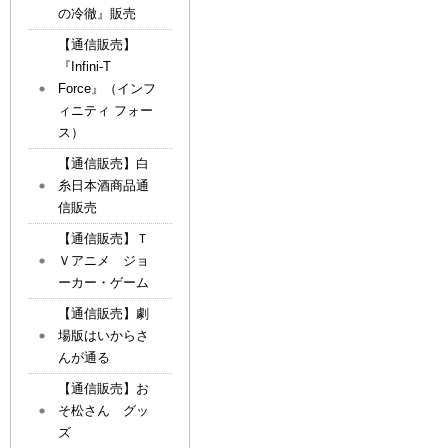
の冷徹』販売
【通信販売】
『Infini-T
Force』（インフ
ィニティ フォー
ス）
【通信販売】白
糸日本酒商品通
信販売
【通信販売】Ｔ
Ｖアニメ ジョ
ーカー・ゲーム
【通信販売】劇
場版はいからさ
んが通る
【通信販売】お
そ松さん グッ
ズ