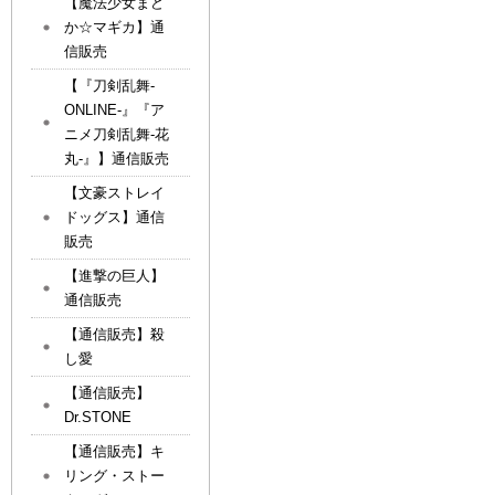
【魔法少女まど
か☆マギカ】通
信販売
【『刀剣乱舞-
ONLINE-』『ア
ニメ刀剣乱舞-花
丸-』】通信販売
【文豪ストレイ
ドッグス】通信
販売
【進撃の巨人】
通信販売
【通信販売】殺
し愛
【通信販売】
Dr.STONE
【通信販売】キ
リング・ストー