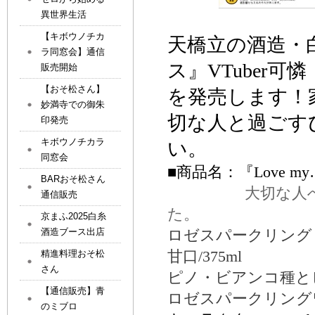
異世界生活
【キボウノチカ
天橋立の酒造・
ラ同窓会】通信
ス
』
VTuber
可憐
販売開始
【おそ松さん】
を発売します！
妙満寺での御朱
切な人と過ごす
印発売
キボウノチカラ
い。
同窓会
■
商品名：
『
Lo
ve m
BARおそ松さん
大切な人への思
通信販売
た。
京まふ2025白糸
酒造ブース出店
ロゼスパークリング
甘口
/375ml
精進料理おそ松
さん
ピノ・ビアンコ種と
【通信販売】青
ロゼスパークリング
のミブロ