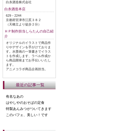
白糸酒造株式会社
白糸酒造本店
629－2244
京都府宮津市江尻３８２
（天橋立より徒歩２分）
ＨＰ制作担当しらたんの自己紹
介
オリジナルのイラストで商品作
りやデザインを手がけておりま
す。水墨画の一筆書きでイラス
トを作成します、ラベル作成か
ら商品開発までお手伝いいたし
ます。
アニメコラボ商品企画担当。
最近の記事一覧
有名なあの
はやしやのおそばの定食
特製あんみつがついてきます
このパフェ、美しい！です