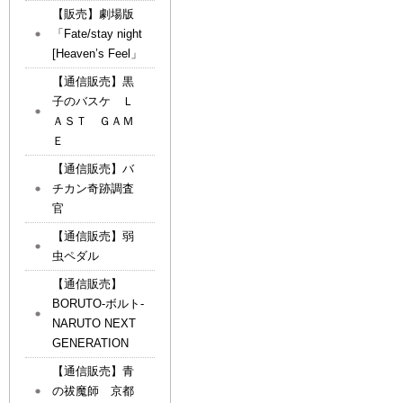
【販売】劇場版
「Fate/stay night
[Heaven’s Feel」
【通信販売】黒
子のバスケ Ｌ
ＡＳＴ ＧＡＭ
Ｅ
【通信販売】バ
チカン奇跡調査
官
【通信販売】弱
虫ペダル
【通信販売】
BORUTO-ボルト-
NARUTO NEXT
GENERATION
【通信販売】青
の祓魔師 京都