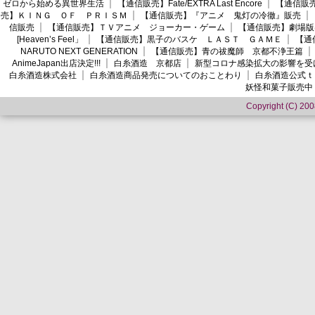
ゼロから始める異世界生活
【通信販売】Fate/EXTRA Last Encore
【通信販売】
売】ＫＩＮＧ ＯＦ ＰＲＩＳＭ
【通信販売】『アニメ 鬼灯の冷徹』販売
信販売
【通信販売】ＴＶアニメ ジョーカー・ゲーム
【通信販売】劇場版
[Heaven’s Feel」
【通信販売】黒子のバスケ ＬＡＳＴ ＧＡＭＥ
【通
NARUTO NEXT GENERATION
【通信販売】青の祓魔師 京都不浄王篇
AnimeJapan出店決定!!!
白糸酒造 京都店
新型コロナ感染拡大の影響を受
白糸酒造株式会社
白糸酒造商品発売についてのおことわり
白糸酒造公式ｔ
妖怪和菓子販売中
Copyright (C) 2008