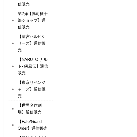
信販売
第2弾【赤司征十
郎ショップ】通
信販売
【涼宮ハルヒシ
リーズ】通信販
売
【NARUTO-ナル
ト- 疾風伝】通信
販売
【東京リベンジ
ャーズ】通信販
売
【世界名作劇
場】通信販売
【Fate/Grand
Order】通信販売