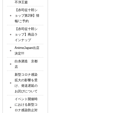
不浄王篇
【赤司征十郎シ
ョップ第2弾】情
報/ご予約
【赤司征十郎シ
ョップ】商品ラ
インナップ
AnimeJapan出店
決定!!!
白糸酒造 京都
店
新型コロナ感染
拡大の影響を受
け、発送遅延の
お詫びについて
イベント開催時
における新型コ
ロナ感染防止対