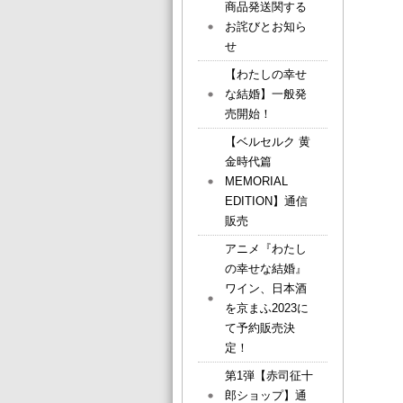
商品発送関する
お詫びとお知ら
せ
【わたしの幸せ
な結婚】一般発
売開始！
【ベルセルク 黄
金時代篇
MEMORIAL
EDITION】通信
販売
アニメ『わたし
の幸せな結婚』
ワイン、日本酒
を京まふ2023に
て予約販売決
定！
第1弾【赤司征十
郎ショップ】通