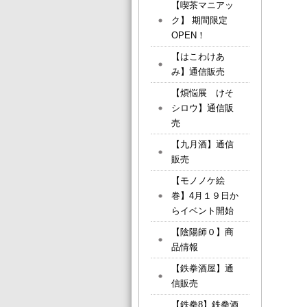
【喫茶マニアッ
ク】 期間限定
OPEN！
【はこわけあ
み】通信販売
【煩悩展 けそ
シロウ】通信販
売
【九月酒】通信
販売
【モノノケ絵
巻】4月１９日か
らイベント開始
【陰陽師０】商
品情報
【鉄拳酒屋】通
信販売
【鉄拳8】鉄拳酒