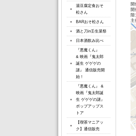
開
湯豆腐定食おそ
開
松さん
階
主
BARおそ松さん
酒と刀in壬生菜祭
日本酒飲み比べ
『悪魔くん』
& 映画『鬼太郎
誕生 ゲゲゲの
謎』 通信販売開
始！
『悪魔くん』 &
映画『鬼太郎誕
生 ゲゲゲの謎』
ポップアップス
トア
【喫茶マニアッ
ク】通信販売