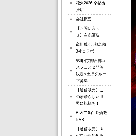
花火2026 京都出
張店
会社概要
【お問い合わ
せ】白糸酒造
竜胆尊×京都老舗
3社コラボ
第8回京都古都コ
スフェスタ開催
決定&出演グルー
プ募集
【通信販売】こ
の素晴らしい世
界に祝福を！
BiVi二条白糸酒造
BAR
【通信販売】Re:
ゼロから始める