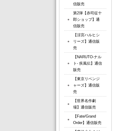
信販売
第2弾【赤司征十
郎ショップ】通
信販売
【涼宮ハルヒシ
リーズ】通信販
売
【NARUTO-ナル
ト- 疾風伝】通信
販売
【東京リベンジ
ャーズ】通信販
売
【世界名作劇
場】通信販売
【Fate/Grand
Order】通信販売