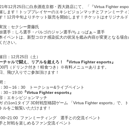
021年12月25日に白糸酒造京都・西大路店にて、「『Virtua Fighter e
催します！トッププレイヤーのエキシビジョンマッチとファンミーティ
す！12月中旬よりチケット販売を開始します！チケットはオリジナル
実況：セクシー齋藤氏
加選手：しろ選手・バルゴのジャン選手/ちょっぱぁ～選手
本イベントは、新型コロナ感染拡大の状況を鑑み内容が変更となる場合
ください。
催日：12月25日（土）
ーチャルで闘え、リアルを超えろ！ 『Virtua Fighter esports』
000円（ドリンク付き！軽食つき）※有料メニューあります。
日、飛び入りでご参加頂けます！
間：
5：30～16：30 トークショー&ライブペイント
：30～19:00
『Virtua Fighter esports』
容：エキシビジョンマッチ
ガ の1on1タイプ 3D対戦型格闘ゲーム 「Virtua Fighter esport
トルをご観覧いただけます！
9:00~21:00 ファンミーティング 選手との交流イベント
手と対戦を楽しめるファン交流イベント