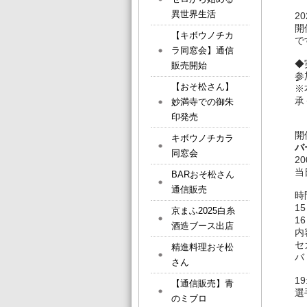
異世界生活
2
開
【キボウノチカ
で
ラ同窓会】通信
◆
販売開始
参
【おそ松さん】
※
承
妙満寺での御朱
印発売
開
キボウノチカラ
バ
同窓会
2
当
BARおそ松さん
通信販売
時
1
京まふ2025白糸
16
酒造ブース出店
内
セ
精進料理おそ松
バ
さん
1
【通信販売】青
選
のミブロ