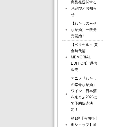
商品発送関する
お詫びとお知ら
せ
【わたしの幸せ
な結婚】一般発
売開始！
【ベルセルク 黄
金時代篇
MEMORIAL
EDITION】通信
販売
アニメ『わたし
の幸せな結婚』
ワイン、日本酒
を京まふ2023に
て予約販売決
定！
第1弾【赤司征十
郎ショップ】通