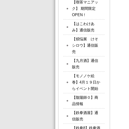
【喫茶マニアッ
ク】 期間限定
OPEN！
【はこわけあ
み】通信販売
【煩悩展 けそ
シロウ】通信販
売
【九月酒】通信
販売
【モノノケ絵
巻】4月１９日か
らイベント開始
【陰陽師０】商
品情報
【鉄拳酒屋】通
信販売
【鉄拳8】鉄拳酒