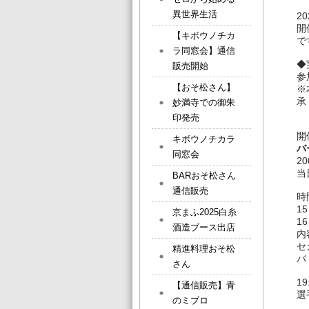
異世界生活
2
開
【キボウノチカ
で
ラ同窓会】通信
◆
販売開始
参
【おそ松さん】
※
承
妙満寺での御朱
印発売
開
キボウノチカラ
バ
同窓会
2
当
BARおそ松さん
通信販売
時
1
京まふ2025白糸
16
酒造ブース出店
内
セ
精進料理おそ松
バ
さん
1
【通信販売】青
選
のミブロ