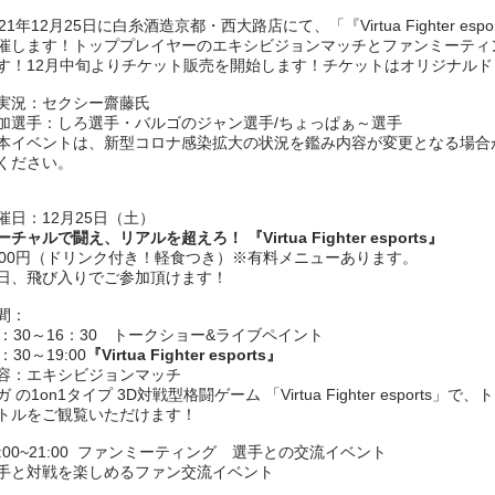
021年12月25日に白糸酒造京都・西大路店にて、「『Virtua Fighter e
催します！トッププレイヤーのエキシビジョンマッチとファンミーティ
す！12月中旬よりチケット販売を開始します！チケットはオリジナル
実況：セクシー齋藤氏
加選手：しろ選手・バルゴのジャン選手/ちょっぱぁ～選手
本イベントは、新型コロナ感染拡大の状況を鑑み内容が変更となる場合
ください。
催日：12月25日（土）
ーチャルで闘え、リアルを超えろ！ 『Virtua Fighter esports』
000円（ドリンク付き！軽食つき）※有料メニューあります。
日、飛び入りでご参加頂けます！
間：
5：30～16：30 トークショー&ライブペイント
：30～19:00
『Virtua Fighter esports』
容：エキシビジョンマッチ
ガ の1on1タイプ 3D対戦型格闘ゲーム 「Virtua Fighter esport
トルをご観覧いただけます！
9:00~21:00 ファンミーティング 選手との交流イベント
手と対戦を楽しめるファン交流イベント