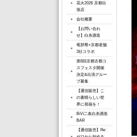
花火2026 京都出
張店
会社概要
【お問い合わ
せ】白糸酒造
竜胆尊×京都老舗
3社コラボ
第8回京都古都コ
スフェスタ開催
決定&出演グルー
プ募集
【通信販売】こ
の素晴らしい世
界に祝福を！
BiVi二条白糸酒造
BAR
【通信販売】Re:
ゼロから始める