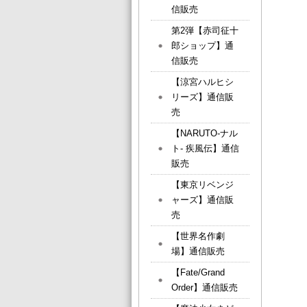
信販売
第2弾【赤司征十
郎ショップ】通
信販売
【涼宮ハルヒシ
リーズ】通信販
売
【NARUTO-ナル
ト- 疾風伝】通信
販売
【東京リベンジ
ャーズ】通信販
売
【世界名作劇
場】通信販売
【Fate/Grand
Order】通信販売