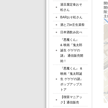
開
湯豆腐定食おそ
開
松さん
階
主
BARおそ松さん
酒と刀in壬生菜祭
日本酒飲み比べ
『悪魔くん』
& 映画『鬼太郎
誕生 ゲゲゲの
謎』 通信販売開
始！
『悪魔くん』 &
映画『鬼太郎誕
生 ゲゲゲの謎』
ポップアップス
トア
【喫茶マニアッ
ク】通信販売