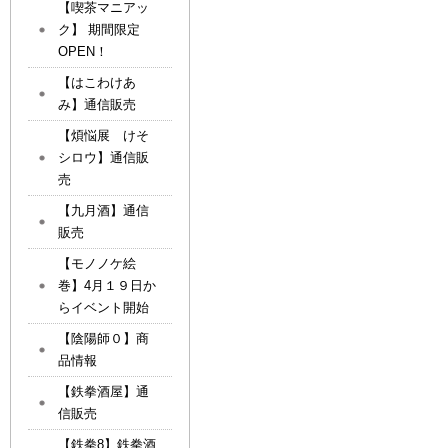
【喫茶マニアッ
ク】 期間限定
OPEN！
【はこわけあ
み】通信販売
【煩悩展 けそ
シロウ】通信販
売
【九月酒】通信
販売
【モノノケ絵
巻】4月１９日か
らイベント開始
【陰陽師０】商
品情報
【鉄拳酒屋】通
信販売
【鉄拳8】鉄拳酒