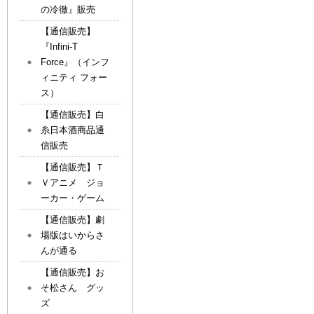
の冷徹』販売
【通信販売】
『Infini-T
Force』（インフ
ィニティ フォー
ス）
【通信販売】白
糸日本酒商品通
信販売
【通信販売】Ｔ
Ｖアニメ ジョ
ーカー・ゲーム
【通信販売】劇
場版はいからさ
んが通る
【通信販売】お
そ松さん グッ
ズ