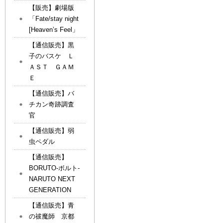
【販売】劇場版
「Fate/stay night
[Heaven’s Feel」
【通信販売】黒
子のバスケ Ｌ
ＡＳＴ ＧＡＭ
Ｅ
【通信販売】バ
チカン奇跡調査
官
【通信販売】弱
虫ペダル
【通信販売】
BORUTO-ボルト-
NARUTO NEXT
GENERATION
【通信販売】青
の祓魔師 京都