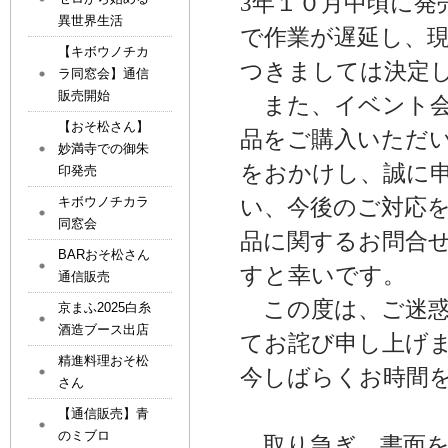
3年１０月中頃に発
異世界生活
で作業が遅延し、
【キボウノチカ
つきましては決定
ラ同窓会】通信
販売開始
また、イベント会
【おそ松さん】
品をご購入いただ
妙満寺での御朱
をおかけし、誠に
印発売
キボウノチカラ
い、今後のご対応
同窓会
品に関するお問合
BARおそ松さん
すと幸いです。
通信販売
この度は、ご迷惑
京まふ2025白糸
酒造ブース出店
てお詫び申し上げ
精進料理おそ松
今しばらくお時間
さん
【通信販売】青
のミブロ
取り急ぎ、書面を