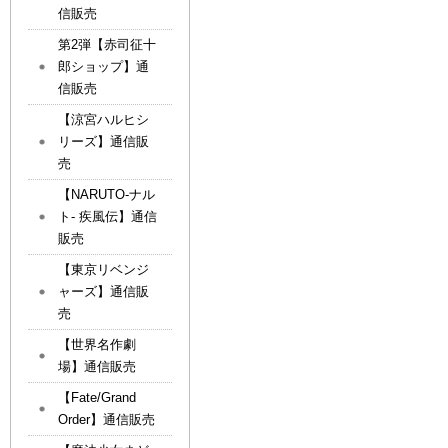
信販売
第2弾【赤司征十
郎ショップ】通
信販売
【涼宮ハルヒシ
リーズ】通信販
売
【NARUTO-ナル
ト- 疾風伝】通信
販売
【東京リベンジ
ャーズ】通信販
売
【世界名作劇
場】通信販売
【Fate/Grand
Order】通信販売