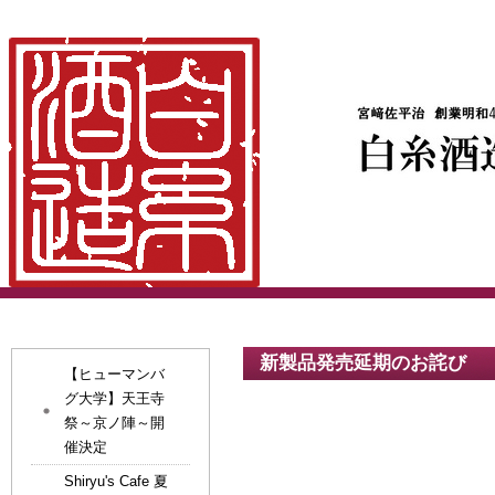
新製品発売延期のお詫び
【ヒューマンバ
グ大学】天王寺
祭～京ノ陣～開
催決定
Shiryu's Cafe 夏