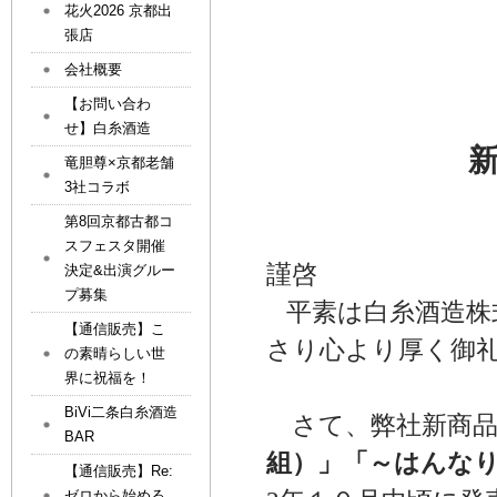
花火2026 京都出
張店
会社概要
【お問い合わ
せ】白糸酒造
竜胆尊×京都老舗
3社コラボ
第8回京都古都コ
スフェスタ開催
謹啓
決定&出演グルー
プ募集
平素は白糸酒造株
【通信販売】こ
さり心より厚く御
の素晴らしい世
界に祝福を！
BiVi二条白糸酒造
さて、弊社新商
BAR
組）」「～はんな
【通信販売】Re:
ゼロから始める