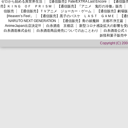
ゼロから始める異世界生活
【通信販売】Fate/EXTRA Last Encore
【通信販売】
売】ＫＩＮＧ ＯＦ ＰＲＩＳＭ
【通信販売】『アニメ 鬼灯の冷徹』販売
信販売
【通信販売】ＴＶアニメ ジョーカー・ゲーム
【通信販売】劇場版
[Heaven’s Feel」
【通信販売】黒子のバスケ ＬＡＳＴ ＧＡＭＥ
【通
NARUTO NEXT GENERATION
【通信販売】青の祓魔師 京都不浄王篇
AnimeJapan出店決定!!!
白糸酒造 京都店
新型コロナ感染拡大の影響を受
白糸酒造株式会社
白糸酒造商品発売についてのおことわり
白糸酒造公式ｔ
妖怪和菓子販売中
Copyright (C) 2008