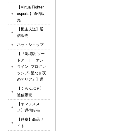
【Virtua Fighter
esports】通信販
売
【極主夫道】通
信販売
ネットショップ
【『劇場版 ソー
ドアート・オン
ライン -プログレ
ッシブ- 星なき夜
のアリア』】通
【ぐらんぶる】
通信販売
【ヤマノスス
メ】通信販売
【鉄拳】商品サ
イト