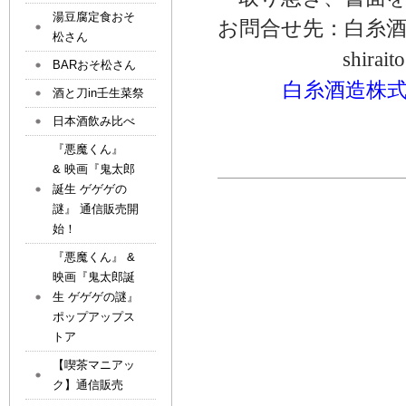
湯豆腐定食おそ
お問合せ先：白糸酒
松さん
shiraito@cru
BARおそ松さん
白糸酒造株式会社 
酒と刀in壬生菜祭
日本酒飲み比べ
『悪魔くん』
& 映画『鬼太郎
誕生 ゲゲゲの
謎』 通信販売開
始！
『悪魔くん』 &
映画『鬼太郎誕
生 ゲゲゲの謎』
ポップアップス
トア
【喫茶マニアッ
ク】通信販売