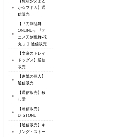
【魔法少女まど
か☆マギカ】通
信販売
【『刀剣乱舞-
ONLINE-』『ア
ニメ刀剣乱舞-花
丸-』】通信販売
【文豪ストレイ
ドッグス】通信
販売
【進撃の巨人】
通信販売
【通信販売】殺
し愛
【通信販売】
Dr.STONE
【通信販売】キ
リング・ストー