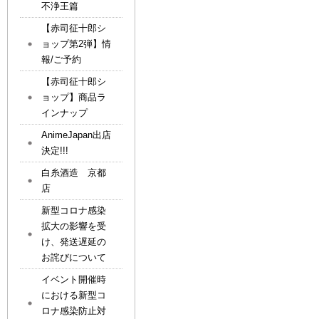
不浄王篇
【赤司征十郎シ
ョップ第2弾】情
報/ご予約
【赤司征十郎シ
ョップ】商品ラ
インナップ
AnimeJapan出店
決定!!!
白糸酒造 京都
店
新型コロナ感染
拡大の影響を受
け、発送遅延の
お詫びについて
イベント開催時
における新型コ
ロナ感染防止対