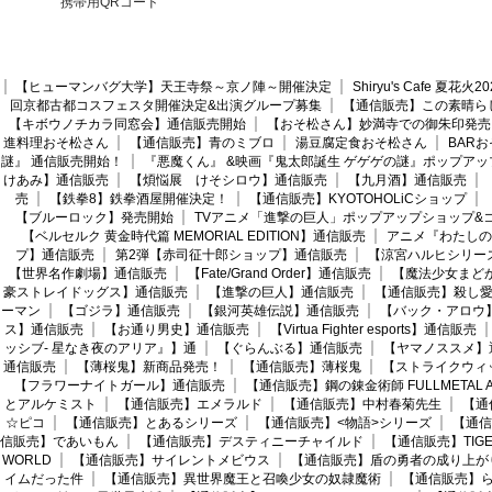
携帯用QRコード
【ヒューマンバグ大学】天王寺祭～京ノ陣～開催決定
Shiryu's Cafe 夏花
回京都古都コスフェスタ開催決定&出演グループ募集
【通信販売】この素晴ら
【キボウノチカラ同窓会】通信販売開始
【おそ松さん】妙満寺での御朱印発売
進料理おそ松さん
【通信販売】青のミブロ
湯豆腐定食おそ松さん
BAR
謎』 通信販売開始！
『悪魔くん』 &映画『鬼太郎誕生 ゲゲゲの謎』ポップアッ
けあみ】通信販売
【煩悩展 けそシロウ】通信販売
【九月酒】通信販売
売
【鉄拳8】鉄拳酒屋開催決定！
【通信販売】KYOTOHOLiCショップ
【ブルーロック】発売開始
TVアニメ「進撃の巨人」ポップアップショップ&
【ベルセルク 黄金時代篇 MEMORIAL EDITION】通信販売
アニメ『わたしの
プ】通信販売
第2弾【赤司征十郎ショップ】通信販売
【涼宮ハルヒシリー
【世界名作劇場】通信販売
【Fate/Grand Order】通信販売
【魔法少女まど
豪ストレイドッグス】通信販売
【進撃の巨人】通信販売
【通信販売】殺し
ーマン
【ゴジラ】通信販売
【銀河英雄伝説】通信販売
【バック・アロウ
ス】通信販売
【お通り男史】通信販売
【Virtua Fighter esports】通信販売
ッシブ- 星なき夜のアリア』】通
【ぐらんぶる】通信販売
【ヤマノススメ】
通信販売
【薄桜鬼】新商品発売！
【通信販売】薄桜鬼
【ストライクウィ
【フラワーナイトガール】通信販売
【通信販売】鋼の錬金術師 FULLMETAL AL
とアルケミスト
【通信販売】エメラルド
【通信販売】中村春菊先生
【通
☆ピコ
【通信販売】とあるシリーズ
【通信販売】<物語>シリーズ
【通信
信販売】であいもん
【通信販売】デスティニーチャイルド
【通信販売】TIGER
WORLD
【通信販売】サイレントメビウス
【通信販売】盾の勇者の成り上が
イムだった件
【通信販売】異世界魔王と召喚少女の奴隷魔術
【通信販売】ら