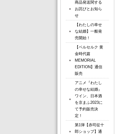
商品発送関する
お詫びとお知ら
せ
【わたしの幸せ
な結婚】一般発
売開始！
【ベルセルク 黄
金時代篇
MEMORIAL
EDITION】通信
販売
アニメ『わたし
の幸せな結婚』
ワイン、日本酒
を京まふ2023に
て予約販売決
定！
第1弾【赤司征十
郎ショップ】通