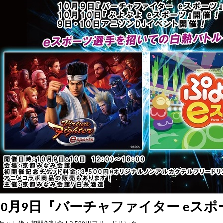
月
日
『
バーチャファイター
スポ
10
9
e