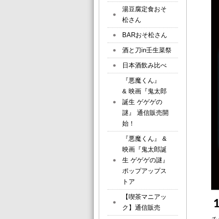
湯豆腐定食おそ
松さん
BARおそ松さん
酒と刀in壬生菜祭
日本酒飲み比べ
『悪魔くん』
& 映画『鬼太郎
誕生 ゲゲゲの
謎』 通信販売開
始！
『悪魔くん』 &
映画『鬼太郎誕
生 ゲゲゲの謎』
ポップアップス
トア
【喫茶マニアッ
ク】通信販売