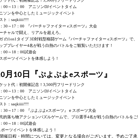
ケット代：初開催記念！
3,500
円フリードリンク
：
00
～
13
：
00
アニソン
DJ
イベントタイム
ニソンを中心としたミュージックイベント
スト：
saqkiiii
!!!!
：
30
～
17
：
00 『
バーチャファイター
e
スポー
ツ
』
大会
ーチャルで闘え、リアルを超えろ。
ガ の
1on1
タイプ
3D
対戦型格闘ゲー
ム
『
バーチャファイター
e
スポーツ
』
で、
ッププレイヤー4名
が戦う白熱のバトルをご観覧いただけます！
：
00
～
18
：
00
試遊会
スポーツイベントを体感しよう！
月
日
『
』
ぷよぷよ
スポーツ
10
10
e
ケット代：初開催記念！
3,500
円フリードリンク
：
00
～
13
：
00
アニソン
DJ
イベントタイム
ニソンを中心としたミュージックイベント
スト：
saqkiiii
!!!!
：
30
～
17
：
00
『
ぷよぷよ
e
スポーツ
』
ｅスポーツ大会
民的落ち物アクションパズルゲームで、プロ選手
4
名が戦う白熱のバトルをご
：
00
～
18
：
00
試遊会
スポーツイベントを体感しよう！
開催日程・時間については、変更となる場合がございます。予めご了承