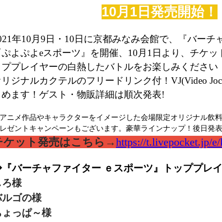
10
月
1日発売開始！
021
年
10
月
9
日・
10
日に京都みなみ会館
で、
『
バーチ
『
ぷよぷよ
e
スポーツ
』
を
開催、
10
月
1
日より、チケッ
ッププレイヤーの白熱したバトルをお楽しみください
リジナルカクテルのフリードリンク付！VJ(Video Jo
しめます！ゲスト・物販詳細は順次発表
!
アニメ
作品や
キャラクターを
イメージした会場限定オリジナル飲
レゼントキャンペーンもございます。豪華ラインナップ！後日発
チケット発売はこちら→
https://t.livepocket.jp/
◆『バーチャファイター ｅスポーツ』トッププレ
しろ様
バルゴの様
ちょっぱ～様