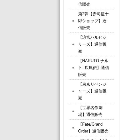
信販売
第2弾【赤司征十
郎ショップ】通
信販売
【涼宮ハルヒシ
リーズ】通信販
売
【NARUTO-ナル
ト- 疾風伝】通信
販売
【東京リベンジ
ャーズ】通信販
売
【世界名作劇
場】通信販売
【Fate/Grand
Order】通信販売