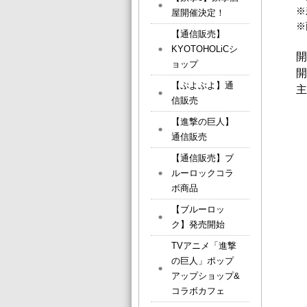
※
屋開催決定！
※
【通信販売】
KYOTOHOLiCシ
開
ョップ
開
【ぷよぷよ】通
主
信販売
【進撃の巨人】
通信販売
【通信販売】ブ
ルーロックコラ
ボ商品
【ブルーロッ
ク】発売開始
TVアニメ「進撃
の巨人」ポップ
アップショップ&
コラボカフェ