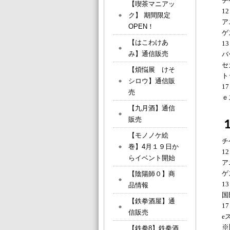
チ
【喫茶マニアッ
12
ク】 期間限定
ア
OPEN！
ゲ
【はこわけあ
13
み】通信販売
バ
セ
【煩悩展 けそ
ト
シロウ】通信販
17
売
ｅ
【九月酒】通信
販売
【モノノケ絵
チ
巻】4月１９日か
12
らイベント開始
ア
ゲ
【陰陽師０】商
13
品情報
国
【鉄拳酒屋】通
17
信販売
e
※
【鉄拳8】鉄拳酒