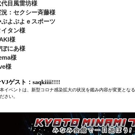
弐代目風雷坊様
実況：セクシー斉藤様
◆ぷよぷよｅスポーツ
タイタン様
AKI様
ぴぽにあ様
ema様
ive様
VJゲスト：saqkiiii!!!!
本イベントは、新型コロナ感染拡大の状況を鑑み内容が変更とな
ださい。