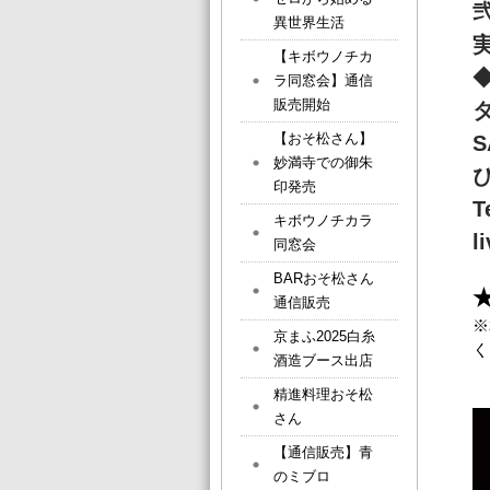
異世界生活
【キボウノチカ
ラ同窓会】通信
販売開始
【おそ松さん】
S
妙満寺での御朱
印発売
T
キボウノチカラ
l
同窓会
BARおそ松さん
★
通信販売
※
京まふ2025白糸
く
酒造ブース出店
精進料理おそ松
さん
【通信販売】青
のミブロ