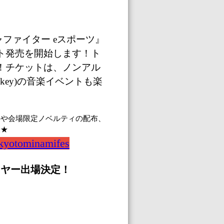
ャファイター
e
スポーツ
』
ト発売を開始します！
ト
！チケットは、ノンアル
ckey)の音楽イベントも楽
料や会場限定ノベルティの配布、
表★
e/kyotominamifes
イヤー出場決定！