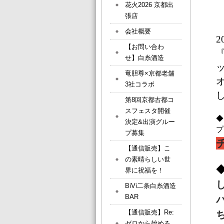
花火2026 京都出
張店
会社概要
2
【お問い合わ
せ】白糸酒造
竜胆尊×京都老舗
オ
3社コラボ
第8回京都古都コ
スフェスタ開催
◆
決定&出演グルー
プ
プ募集
【通信販売】こ
の素晴らしい世
界に祝福を！
BiVi二条白糸酒造
BAR
【通信販売】Re:
ゼロから始める