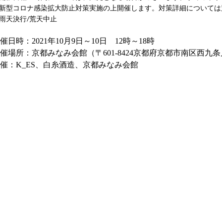
新型コロナ感染拡大防止対策実施の上開催します。対策詳細については
雨天決行
荒天中止
/
催日時：
2021
年
10
月
9
日～
10
日
12
時～18時
催場所：京都みなみ会館（
〒601-8424京都府京都市南区西九条
催：K_ES、白糸酒造、京都みなみ会館