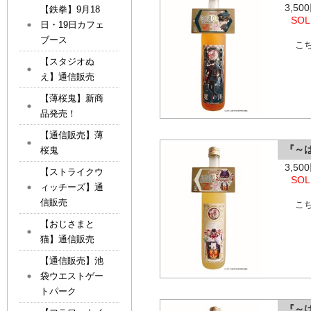
3,5
【鉄拳】9月18
SOL
日・19日カフェ
ブース
こ
【スタジオぬ
え】通信販売
【薄桜鬼】新商
品発売！
【通信販売】薄
『～
桜鬼
3,5
【ストライクウ
SOL
ィッチーズ】通
信販売
こ
【おじさまと
猫】通信販売
【通信販売】池
袋ウエストゲー
トパーク
『～