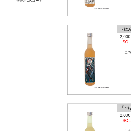
携帯用QRコード
～は
2,0
SOL
こ
『～
2,0
SOL
こ