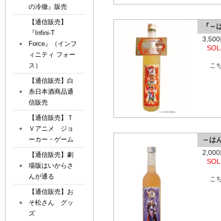
の冷徹』販売
【通信販売】
『～
『Infini-T
3,5
Force』（インフ
SOL
ィニティ フォー
ス）
こ
【通信販売】白
糸日本酒商品通
信販売
【通信販売】Ｔ
Ｖアニメ ジョ
ーカー・ゲーム
～は
2,0
【通信販売】劇
SOL
場版はいからさ
んが通る
こ
【通信販売】お
そ松さん グッ
ズ