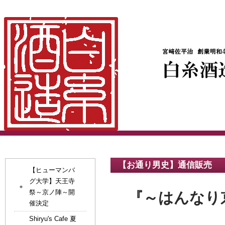
【お通り男史】通信販売
【ヒューマンバ
グ大学】天王寺
祭～京ノ陣～開
『～はんなり
催決定
Shiryu's Cafe 夏