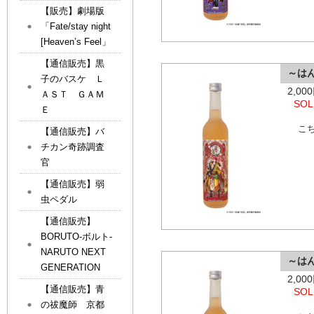
【販売】劇場版
「Fate/stay night
[Heaven’s Feel」
【通信販売】黒
～は
子のバスケ Ｌ
2,0
ＡＳＴ ＧＡＭ
SOL
Ｅ
こ
【通信販売】バ
チカン奇跡調査
官
【通信販売】弱
虫ペダル
【通信販売】
BORUTO-ボルト-
NARUTO NEXT
～は
GENERATION
2,0
【通信販売】青
SOL
の祓魔師 京都