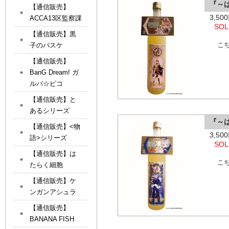
『～
【通信販売】
3,5
ACCA13区監察課
SOL
【通信販売】黒
子のバスケ
こ
【通信販売】
BanG Dream! ガ
ルパ☆ピコ
【通信販売】と
あるシリーズ
『～
【通信販売】<物
3,5
語>シリーズ
SOL
【通信販売】は
こ
たらく細胞
【通信販売】ケ
ンガンアシュラ
【通信販売】
BANANA FISH