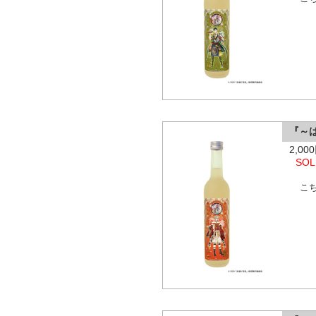
『～
2,0
SOL
こ