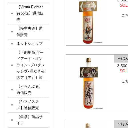
3,5
SOL
【Virtua Fighter
esports】通信販
こ
売
【極主夫道】通
信販売
ネットショップ
【『劇場版 ソー
～は
ドアート・オン
ライン -プログレ
3,5
SOL
ッシブ- 星なき夜
のアリア』】通
こ
【ぐらんぶる】
通信販売
【ヤマノスス
メ】通信販売
【鉄拳】商品サ
イト
～は