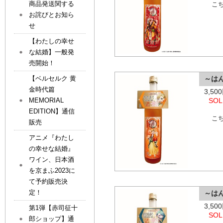
商品発送関する
こ
お詫びとお知ら
せ
【わたしの幸せ
な結婚】一般発
売開始！
【ベルセルク 黄
～は
金時代篇
3,5
MEMORIAL
SOL
EDITION】通信
こ
販売
アニメ『わたし
の幸せな結婚』
ワイン、日本酒
を京まふ2023に
て予約販売決
定！
～は
3,5
第1弾【赤司征十
SOL
郎ショップ】通