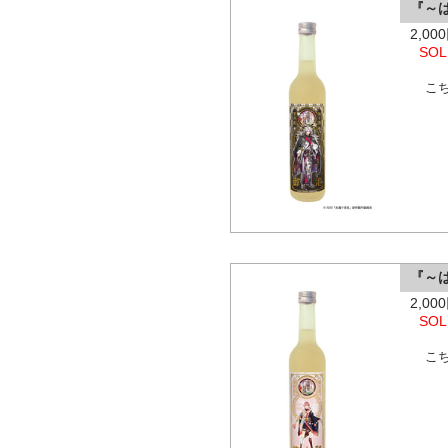
『～
2,0
SOL
こ
『～
2,0
SOL
こ