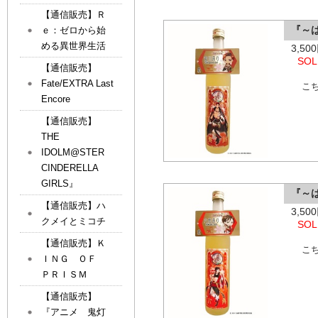
【通信販売】Ｒ
『～
ｅ：ゼロから始
める異世界生活
3,5
SOL
【通信販売】
Fate/EXTRA Last
こ
Encore
【通信販売】
THE
IDOLM@STER
CINDERELLA
GIRLS』
『～
【通信販売】ハ
3,5
クメイとミコチ
SOL
【通信販売】Ｋ
こ
ＩＮＧ ＯＦ
ＰＲＩＳＭ
【通信販売】
『アニメ 鬼灯