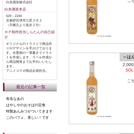
こ
白糸酒造株式会社
白糸酒造本店
629－2244
京都府宮津市江尻３８２
（天橋立より徒歩２分）
ＨＰ制作担当しらたんの自己紹
介
オリジナルのイラストで商品作
りやデザインを手がけておりま
す。水墨画の一筆書きでイラス
～は
トを作成します、ラベル作成か
ら商品開発までお手伝いいたし
2,0
ます。
SOL
アニメコラボ商品企画担当。
こ
最近の記事一覧
有名なあの
はやしやのおそばの定食
特製あんみつがついてきます
このパフェ、美しい！です