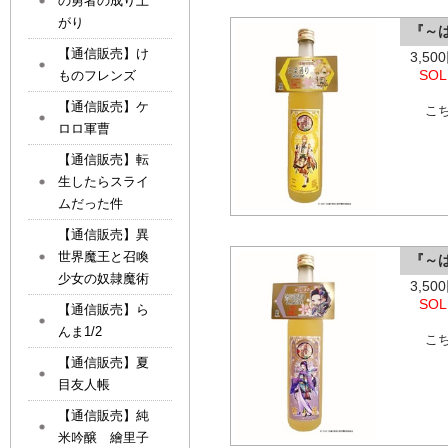
の勇者の成り上
がり
『～
【通信販売】け
3,5
SOL
ものフレンズ
【通信販売】ケ
こ
ロロ軍曹
【通信販売】転
生したらスライ
ムだった件
【通信販売】異
世界魔王と召喚
『～
少女の奴隷魔術
3,5
SOL
【通信販売】ら
んま1/2
こ
【通信販売】夏
目友人帳
【通信販売】純
米吟醸 繪里子