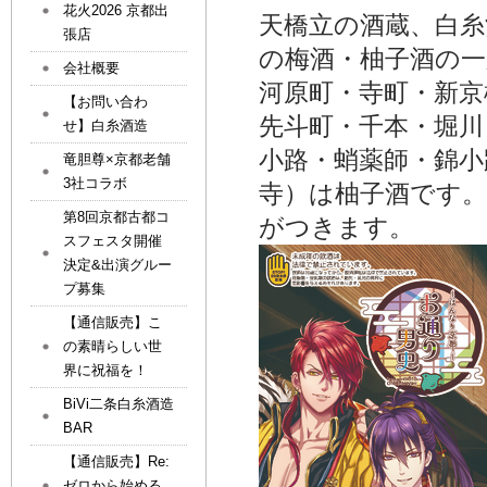
花火2026 京都出
天橋立の酒蔵、白
張店
の梅酒・柚子酒の一
会社概要
河原町・寺町・新京
【お問い合わ
先斗町・千本・堀川
せ】白糸酒造
小路・蛸薬師・錦小
竜胆尊×京都老舗
3社コラボ
寺）は柚子酒です
第8回京都古都コ
がつきます。
スフェスタ開催
決定&出演グルー
プ募集
【通信販売】こ
の素晴らしい世
界に祝福を！
BiVi二条白糸酒造
BAR
【通信販売】Re:
ゼロから始める