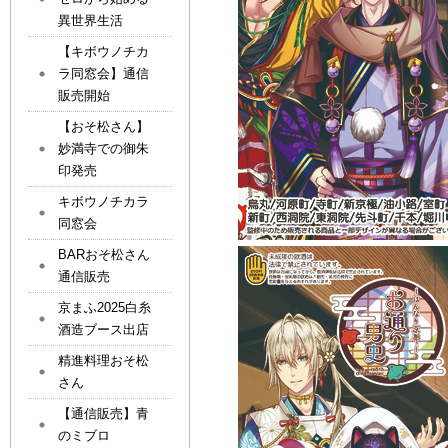
異世界生活
【キボウノチカ
ラ同窓会】通信
販売開始
【おそ松さん】
妙満寺での御朱
印発売
キボウノチカラ
同窓会
BARおそ松さん
通信販売
京まふ2025白糸
酒造ブース出店
精進料理おそ松
さん
【通信販売】青
のミブロ