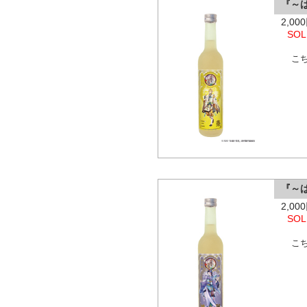
『～
2,0
SOL
こ
『～
2,0
SOL
こ