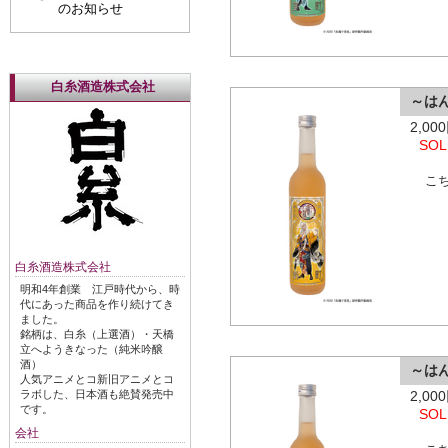
のお知らせ
白糸酒造株式会社
～は
2,0
SOL
こ
白糸酒造株式会社
明和4年創業 江戸時代から、時
代にあった商品を作り続けてき
ました。
銘柄は、白糸（上選酒）・天橋
立へようきなった（純米吟醸
酒）
～は
人気アニメとコ新旧アニメとコ
2,0
ラボした、日本酒も絶賛発売中
です。
SOL
会社