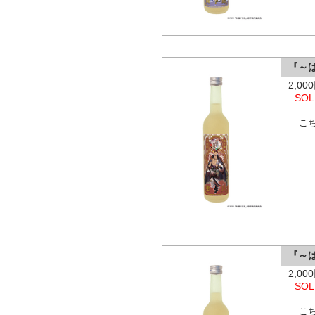
『～
2,0
SOL
こ
『～
2,0
SOL
こ