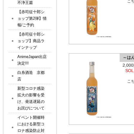
こ
不浄王篇
【赤司征十郎シ
ョップ第2弾】情
報/ご予約
【赤司征十郎シ
ョップ】商品ラ
インナップ
AnimeJapan出店
～は
決定!!!
2,0
SOL
白糸酒造 京都
店
こ
新型コロナ感染
拡大の影響を受
け、発送遅延の
お詫びについて
イベント開催時
における新型コ
ロナ感染防止対