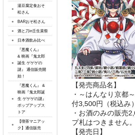
湯豆腐定食おそ
松さん
BARおそ松さん
酒と刀in壬生菜祭
日本酒飲み比べ
『悪魔くん』
& 映画『鬼太郎
誕生 ゲゲゲの
謎』 通信販売開
始！
【発売商品名】
『悪魔くん』 &
映画『鬼太郎誕
・～はんなり京都～
生 ゲゲゲの謎』
付3,500円（税込み
ポップアップス
・お酒のみの販売2
トア
プ札はつきません
【喫茶マニアッ
ク】通信販売
【発売日】