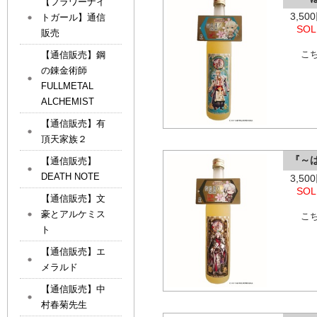
【フラワーナイ
3,5
トガール】通信
SOL
販売
こ
【通信販売】鋼
の錬金術師
FULLMETAL
ALCHEMIST
【通信販売】有
頂天家族２
『～
【通信販売】
DEATH NOTE
3,5
SOL
【通信販売】文
豪とアルケミス
こ
ト
【通信販売】エ
メラルド
【通信販売】中
村春菊先生