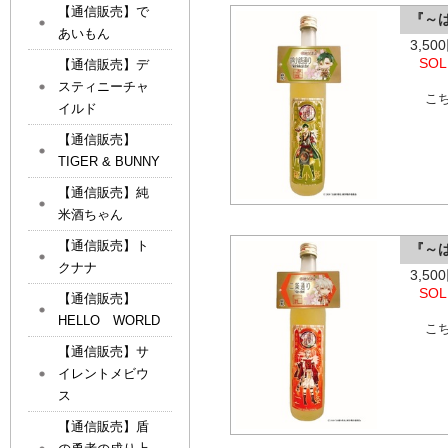
【通信販売】で
『～
あいもん
3,5
SOL
【通信販売】デ
スティニーチャ
こ
イルド
【通信販売】
TIGER & BUNNY
【通信販売】純
米酒ちゃん
【通信販売】ト
『～
クナナ
3,5
SOL
【通信販売】
HELLO WORLD
こ
【通信販売】サ
イレントメビウ
ス
【通信販売】盾