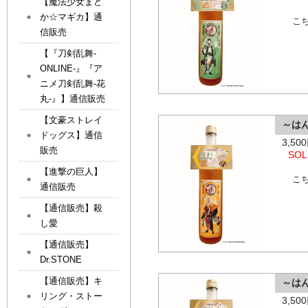
【魔法少女まど
か☆マギカ】通
こ
信販売
【『刀剣乱舞-
ONLINE-』『ア
ニメ刀剣乱舞-花
丸-』】通信販売
【文豪ストレイ
～は
ドッグス】通信
3,5
販売
SOL
【進撃の巨人】
こ
通信販売
【通信販売】殺
し愛
【通信販売】
Dr.STONE
【通信販売】キ
～は
リング・ストー
3,5