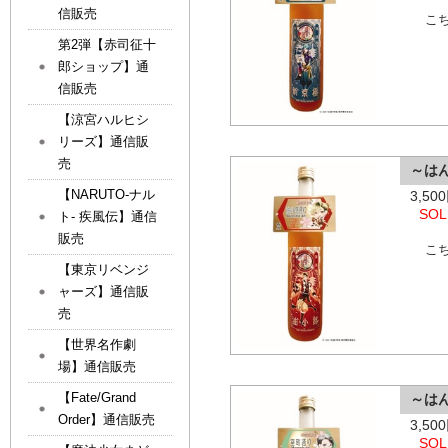
信販売
こ
第2弾【赤司征十
郎ショップ】通
信販売
【涼宮ハルヒシ
リーズ】通信販
売
～は
【NARUTO-ナル
3,5
SOL
ト- 疾風伝】通信
販売
こ
【東京リベンジ
ャーズ】通信販
売
【世界名作劇
場】通信販売
【Fate/Grand
～は
Order】通信販売
3,5
SOL