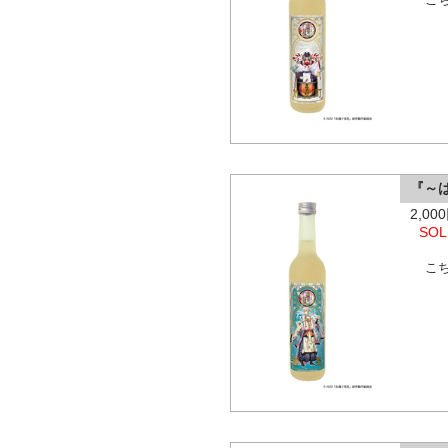
『～
2,0
SOL
こ