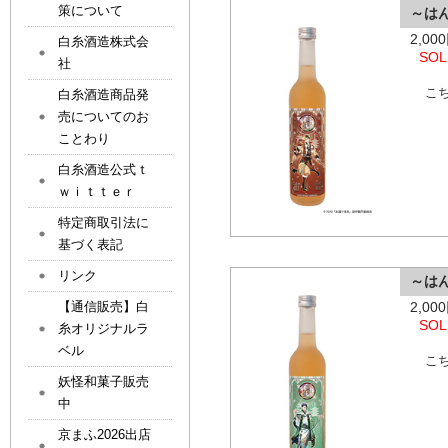
策について
～は
2,0
白糸酒造株式会
SOL
社
こ
白糸酒造商品発
売についてのお
ことわり
白糸酒造公式ｔ
ｗｉｔｔｅｒ
特定商取引法に
基づく表記
リンク
～は
【通信販売】白
2,0
SOL
糸オリジナルラ
ベル
こ
妖怪和菓子販売
中
京まふ2026出店