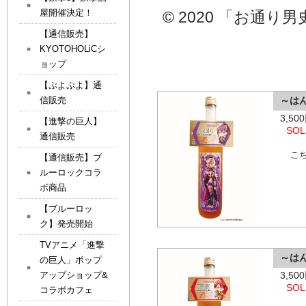
屋開催決定！
© 2020 「お通
【通信販売】
KYOTOHOLiCシ
ョップ
【ぷよぷよ】通
信販売
～は
3,5
【進撃の巨人】
SOL
通信販売
こ
【通信販売】ブ
ルーロックコラ
ボ商品
【ブルーロッ
ク】発売開始
TVアニメ「進撃
～は
の巨人」ポップ
3,5
アップショップ&
SOL
コラボカフェ