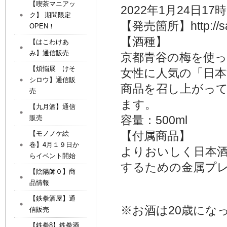
【喫茶マニアッ
2022年1月24日17
ク】 期間限定
【発売箇所】http://sak
OPEN！
【酒種】
【はこわけあ
み】通信販売
京都青谷の梅を使
【煩悩展 けそ
女性に人気の「日
シロウ】通信販
商品を召し上がっ
売
ます。
【九月酒】通信
容量：500ml
販売
【付属商品】
【モノノケ絵
巻】4月１９日か
よりおいしく日本
らイベント開始
するための金属プ
【陰陽師０】商
品情報
【鉄拳酒屋】通
※お酒は20歳にな
信販売
【鉄拳8】鉄拳酒