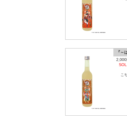
『～
2,0
SOL
こ