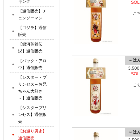
キング
SOL
【通信販売】チ
こ
ェンソーマン
【ゴジラ】通信
販売
【銀河英雄伝
説】通信販売
～は
【バック・アロ
ウ】通信販売
3,5
SOL
【シスター・プ
リンセス～お兄
こ
ちゃん大好き
～】通信販売
【シスタープリ
ンセス】通信販
売
【お通り男史】
～は
通信販売