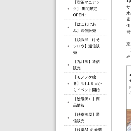
●
【喫茶マニアッ
サ
ク】 期間限定
水
OPEN！
素
【はこわけあ
価
み】通信販売
発
【煩悩展 けそ
京
シロウ】通信販
京
売
み
【九月酒】通信
販売
【モノノケ絵
巻】4月１９日か
らイベント開始
【陰陽師０】商
品情報
【鉄拳酒屋】通
信販売
【鉄拳8】鉄拳酒