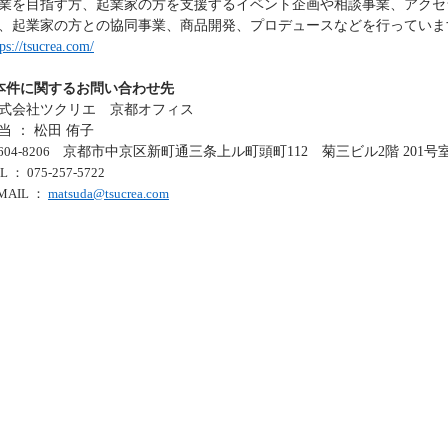
業を目指す方、起業家の方を支援するイベント企画や相談事業、アクセ
、起業家の方との協同事業、商品開発、プロデュースなどを行っていま
tps://tsucrea.com/
本件に関するお問い合わせ先
式会社ツクリエ 京都オフィス
当 ： 松田 侑子
604-8206
京都市中京区新町通三条上ル町頭町112 菊三ビル2階 201号
EL
： 075-257-5722
MAIL
：
matsuda@tsucrea.com