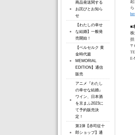
起
商品発送関する
ら
お詫びとお知ら
ht
せ
【わたしの幸せ
■
な結婚】一般発
株
売開始！
担
〒
【ベルセルク 黄
T
金時代篇
E-
MEMORIAL
EDITION】通信
販売
アニメ『わたし
の幸せな結婚』
ワイン、日本酒
を京まふ2023に
て予約販売決
定！
第1弾【赤司征十
郎ショップ】通