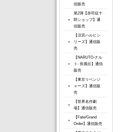
信販売
第2弾【赤司征十
郎ショップ】通
信販売
【涼宮ハルヒシ
リーズ】通信販
売
【NARUTO-ナル
ト- 疾風伝】通信
販売
【東京リベンジ
ャーズ】通信販
売
【世界名作劇
場】通信販売
【Fate/Grand
Order】通信販売