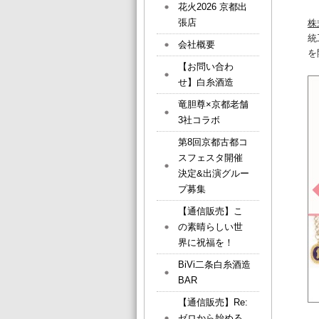
花火2026 京都出
張店
株
統
会社概要
を
【お問い合わ
せ】白糸酒造
竜胆尊×京都老舗
3社コラボ
第8回京都古都コ
スフェスタ開催
決定&出演グルー
プ募集
【通信販売】こ
の素晴らしい世
界に祝福を！
BiVi二条白糸酒造
BAR
【通信販売】Re:
ゼロから始める