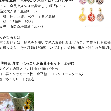
薄桜鬼 真改 ～桜染めと水晶～京くみひもチャーム(全6種)
イズ：全長 約4.5㎝(金具含む)、幅 約2.3㎝
晶の大きさ：直径0.75㎝
 材：紐
／
正絹、水晶、金具
／
真鍮
 格：1,540円（税込）
売元：有限会社昇苑くみひも
くみひもとは
くみひもは、絹糸等を用いて糸の束を組み上げることで作られる京都
も様々あり、その種類は300種に及びます。複雑に組み上げられた繊細
●薄桜鬼 真改 ほっこりお茶菓子セット（全6種）
サイズ：紙箱入り／14.4㎝×10㎝×H4㎝
内 容：クッキー２枚、金平糖、コルクコースター1枚
価 格：1,320円（税込）