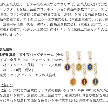
国で起業支援サービス事業を展開するツクリエは、起業支援だけではな
ャラクターと伝統工芸品のコラボレーション商品を多数プロデュースし
鬼
真改
』ファンの皆様に作品の舞台である「京都」を感じる商品を届けた
品を製造する、アミタ エムシーエフ株式会社（京都府京都市、代表：
（京都府宇治市、代表：
梶均
）、白糸酒造株式会社（京都府宮津市、代
京都府京都市、代表：水上隆仁）の４社とともに伝統工芸品などとのコ
を行いました。
 商品情報
薄桜鬼 真改
京七宝バッグチャーム（全6種）
イズ：全長 約10㎝、チャーム H3.5㎝×W2.5㎝
 材：チャーム／丹銅
、
チェーン／真鍮
 格：3,300円（税込）
売元：アミタ エムシーエフ株式会社
七宝とは
七宝は、銅などの金属にガラス質の釉薬(ゆうやく)を約800℃の窯で
な風合いを施す、京都の伝統工芸品です。釉薬の乗せ具合や微妙な焼
らにそれを研磨して微妙な色合いを手作業で1点1点調整する職人技が