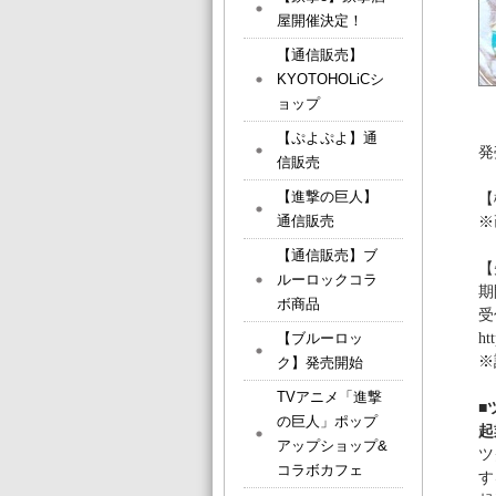
屋開催決定！
【通信販売】
KYOTOHOLiCシ
ョップ
【ぷよぷよ】通
発
信販売
【進撃の巨人】
【
通信販売
※
【通信販売】ブ
【
ルーロックコラ
期
ボ商品
受
【ブルーロッ
ht
※
ク】発売開始
TVアニメ「進撃
■
の巨人」ポップ
起
アップショップ&
ツ
コラボカフェ
す