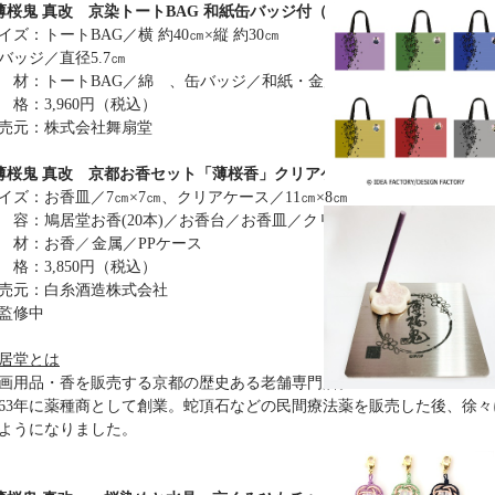
薄桜鬼 真改 京染トートBAG 和紙缶バッジ付（全6種）
仮トートバッグ画像
イズ：トートBAG／横 約40
㎝
×縦 約30
㎝
バッジ／直径5.7
㎝
 材：トートBAG／綿 、缶バッジ／和紙・金属
 格：3,960円（税込）
売元：株式会社舞扇堂
薄桜鬼 真改 京都お香セット「薄桜香」クリアケース入り(全6種)
イズ：お香皿／7㎝×7㎝、クリアケース／11㎝×8㎝
 容：鳩居堂お香(20本)／お香台／お香皿／クリアケース
仮お香セット画像
 材：お香
／
金属／PPケース
 格：3,850円（税込）
売元：白糸酒造株式会社
監修中
居堂とは
画用品・香を販売する京都の歴史ある老舗専門店。
663年に薬種商として創業。蛇頂石などの民間療法薬を販売した後、徐
ようになりました。