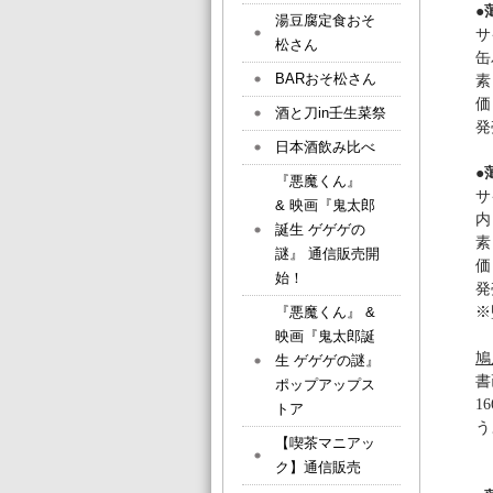
●
湯豆腐定食おそ
サ
松さん
缶
BARおそ松さん
素
価
酒と刀in壬生菜祭
発
日本酒飲み比べ
●
『悪魔くん』
サ
& 映画『鬼太郎
内
誕生 ゲゲゲの
素
謎』 通信販売開
価
始！
発
『悪魔くん』 &
※
映画『鬼太郎誕
鳩
生 ゲゲゲの謎』
書
ポップアップス
1
トア
う
【喫茶マニアッ
ク】通信販売