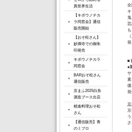
全
異世界生活
キ
【キボウノチカ
ラ同窓会】通信
芸
販売開始
も
（
【おそ松さん】
発
妙満寺での御朱
印発売
キボウノチカラ
■
同窓会
●
サ
BARおそ松さん
素
通信販売
価
京まふ2025白糸
発
酒造ブース出店
京
精進料理おそ松
京
さん
う
【通信販売】青
さ
のミブロ