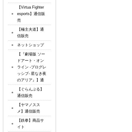
【Virtua Fighter
esports】通信販
売
【極主夫道】通
信販売
ネットショップ
【『劇場版 ソー
ドアート・オン
ライン -プログレ
ッシブ- 星なき夜
のアリア』】通
【ぐらんぶる】
通信販売
【ヤマノスス
メ】通信販売
【鉄拳】商品サ
イト