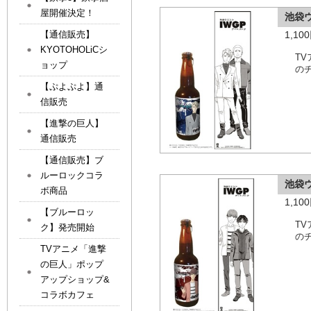
屋開催決定！
池袋
【通信販売】
1,1
KYOTOHOLiCシ
T
ョップ
の
【ぷよぷよ】通
信販売
【進撃の巨人】
通信販売
【通信販売】ブ
ルーロックコラ
池袋
ボ商品
1,1
【ブルーロッ
T
ク】発売開始
の
TVアニメ「進撃
の巨人」ポップ
アップショップ&
コラボカフェ