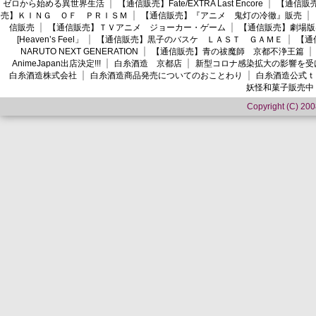
ゼロから始める異世界生活
【通信販売】Fate/EXTRA Last Encore
【通信販売】
売】ＫＩＮＧ ＯＦ ＰＲＩＳＭ
【通信販売】『アニメ 鬼灯の冷徹』販売
信販売
【通信販売】ＴＶアニメ ジョーカー・ゲーム
【通信販売】劇場版
[Heaven’s Feel」
【通信販売】黒子のバスケ ＬＡＳＴ ＧＡＭＥ
【通
NARUTO NEXT GENERATION
【通信販売】青の祓魔師 京都不浄王篇
AnimeJapan出店決定!!!
白糸酒造 京都店
新型コロナ感染拡大の影響を受
白糸酒造株式会社
白糸酒造商品発売についてのおことわり
白糸酒造公式ｔ
妖怪和菓子販売中
Copyright (C) 2008