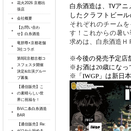
花火2026 京都出
白糸酒造は
、
TV
アニ
張店
した
クラフトビール
会社概要
それぞれのチームを
【お問い合わ
す！これからの暑い
せ】白糸酒造
求めは、白糸酒造Ｈ
竜胆尊×京都老舗
3社コラボ
※
今後の発売予定店
第8回京都古都コ
スフェスタ開催
※
お酒は
20
歳になっ
決定&出演グルー
※
「
IWGP
」は新日
プ募集
【通信販売】こ
の素晴らしい世
界に祝福を！
BiVi二条白糸酒造
BAR
【通信販売】Re:
ゼロから始める