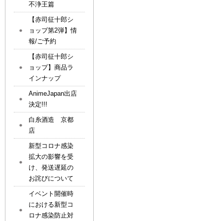
不浄王篇
【赤司征十郎シ
ョップ第2弾】情
報/ご予約
【赤司征十郎シ
ョップ】商品ラ
インナップ
AnimeJapan出店
決定!!!
白糸酒造 京都
店
新型コロナ感染
拡大の影響を受
け、発送遅延の
お詫びについて
イベント開催時
における新型コ
ロナ感染防止対