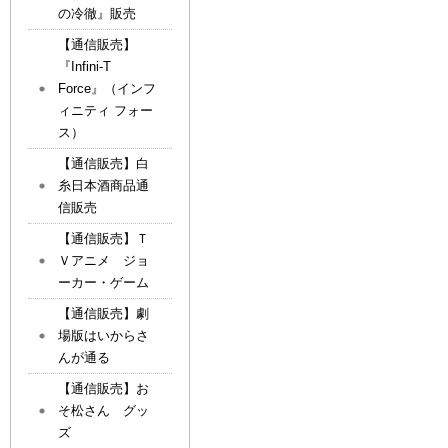
の冷徹』販売
【通信販売】
『Infini-T
Force』（インフ
ィニティ フォー
ス）
【通信販売】白
糸日本酒商品通
信販売
【通信販売】Ｔ
Ｖアニメ ジョ
ーカー・ゲーム
【通信販売】劇
場版はいからさ
んが通る
【通信販売】お
そ松さん グッ
ズ