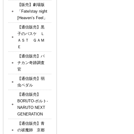
【販売】劇場版
「Fate/stay night
[Heaven’s Feel」
【通信販売】黒
子のバスケ Ｌ
ＡＳＴ ＧＡＭ
Ｅ
【通信販売】バ
チカン奇跡調査
官
【通信販売】弱
虫ペダル
【通信販売】
BORUTO-ボルト-
NARUTO NEXT
GENERATION
【通信販売】青
の祓魔師 京都