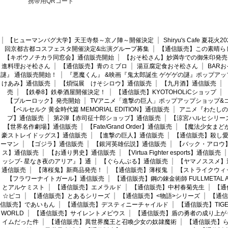
携帯用QRコード
【ヒューマンバグ大学】天王寺祭～京ノ陣～開催決定
Shiryu's Cafe 夏花
回京都古都コスフェスタ開催決定&出演グループ募集
【通信販売】この素晴ら
【キボウノチカラ同窓会】通信販売開始
【おそ松さん】妙満寺での御朱印発売
進料理おそ松さん
【通信販売】青のミブロ
湯豆腐定食おそ松さん
BAR
謎』 通信販売開始！
『悪魔くん』 &映画『鬼太郎誕生 ゲゲゲの謎』ポップアッ
けあみ】通信販売
【煩悩展 けそシロウ】通信販売
【九月酒】通信販売
売
【鉄拳8】鉄拳酒屋開催決定！
【通信販売】KYOTOHOLiCショップ
【ブルーロック】発売開始
TVアニメ「進撃の巨人」ポップアップショップ&
【ベルセルク 黄金時代篇 MEMORIAL EDITION】通信販売
アニメ『わたしの
プ】通信販売
第2弾【赤司征十郎ショップ】通信販売
【涼宮ハルヒシリー
【世界名作劇場】通信販売
【Fate/Grand Order】通信販売
【魔法少女まど
豪ストレイドッグス】通信販売
【進撃の巨人】通信販売
【通信販売】殺し
ーマン
【ゴジラ】通信販売
【銀河英雄伝説】通信販売
【バック・アロウ
ス】通信販売
【お通り男史】通信販売
【Virtua Fighter esports】通信販売
ッシブ- 星なき夜のアリア』】通
【ぐらんぶる】通信販売
【ヤマノススメ】
通信販売
【薄桜鬼】新商品発売！
【通信販売】薄桜鬼
【ストライクウィ
【フラワーナイトガール】通信販売
【通信販売】鋼の錬金術師 FULLMETAL AL
とアルケミスト
【通信販売】エメラルド
【通信販売】中村春菊先生
【通
☆ピコ
【通信販売】とあるシリーズ
【通信販売】<物語>シリーズ
【通信
信販売】であいもん
【通信販売】デスティニーチャイルド
【通信販売】TIGER
WORLD
【通信販売】サイレントメビウス
【通信販売】盾の勇者の成り上が
イムだった件
【通信販売】異世界魔王と召喚少女の奴隷魔術
【通信販売】ら