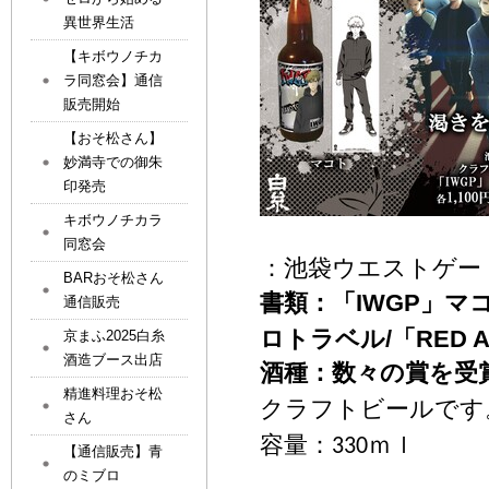
異世界生活
【キボウノチカ
ラ同窓会】通信
販売開始
【おそ松さん】
妙満寺での御朱
印発売
キボウノチカラ
同窓会
：
池袋ウエストゲー
BARおそ松さん
書類：
「
IWGP
」マ
通信販売
ロトラベル
/
「
RED 
京まふ2025白糸
酒造ブース出店
酒種：数々の賞を受
精進料理おそ松
クラフトビールです
さん
容量：
330
ｍｌ
【通信販売】青
のミブロ