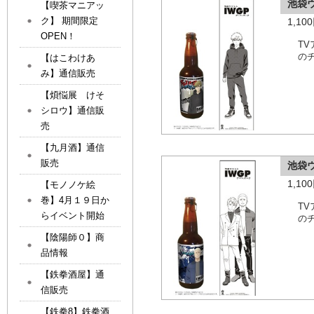
池袋
【喫茶マニアッ
ク】 期間限定
1,1
OPEN！
T
の
【はこわけあ
み】通信販売
【煩悩展 けそ
シロウ】通信販
売
【九月酒】通信
販売
池袋
1,1
【モノノケ絵
巻】4月１９日か
T
らイベント開始
の
【陰陽師０】商
品情報
【鉄拳酒屋】通
信販売
【鉄拳8】鉄拳酒