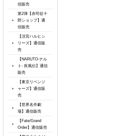
信販売
第2弾【赤司征十
郎ショップ】通
信販売
【涼宮ハルヒシ
リーズ】通信販
売
【NARUTO-ナル
ト- 疾風伝】通信
販売
【東京リベンジ
ャーズ】通信販
売
【世界名作劇
場】通信販売
【Fate/Grand
Order】通信販売