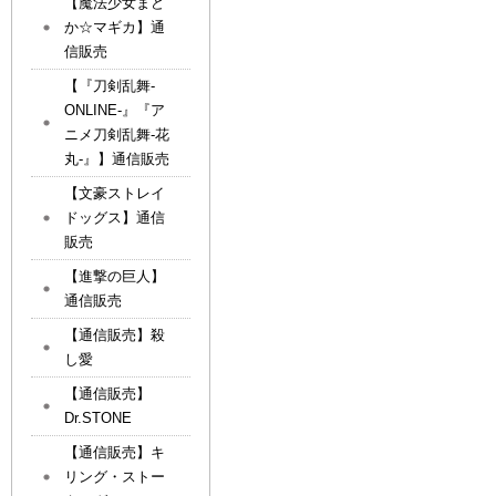
【魔法少女まど
か☆マギカ】通
信販売
【『刀剣乱舞-
ONLINE-』『ア
ニメ刀剣乱舞-花
丸-』】通信販売
【文豪ストレイ
ドッグス】通信
販売
【進撃の巨人】
通信販売
【通信販売】殺
し愛
【通信販売】
Dr.STONE
【通信販売】キ
リング・ストー