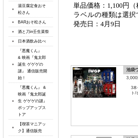
単品価格：
1,100
円
（
湯豆腐定食おそ
松さん
ラベルの種類は選択
BARおそ松さん
発売日：
4
月
9
日
酒と刀in壬生菜祭
日本酒飲み比べ
『悪魔くん』
& 映画『鬼太郎
誕生 ゲゲゲの
池袋
謎』 通信販売開
3,0
始！
『悪魔くん』 &
3
ト
映画『鬼太郎誕
生 ゲゲゲの謎』
ポップアップス
トア
【喫茶マニアッ
ク】通信販売