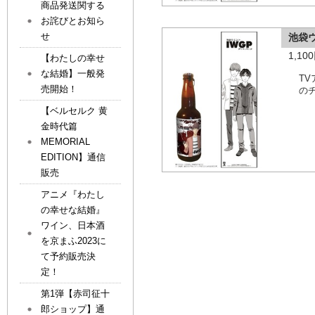
商品発送関する
お詫びとお知ら
せ
池袋
1,1
【わたしの幸せ
な結婚】一般発
T
売開始！
の
【ベルセルク 黄
金時代篇
MEMORIAL
EDITION】通信
販売
アニメ『わたし
の幸せな結婚』
ワイン、日本酒
を京まふ2023に
て予約販売決
定！
第1弾【赤司征十
郎ショップ】通