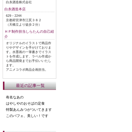
白糸酒造株式会社
白糸酒造本店
629－2244
京都府宮津市江尻３８２
（天橋立より徒歩２分）
ＨＰ制作担当しらたんの自己紹
介
オリジナルのイラストで商品作
りやデザインを手がけておりま
す。水墨画の一筆書きでイラス
トを作成します、ラベル作成か
ら商品開発までお手伝いいたし
ます。
アニメコラボ商品企画担当。
最近の記事一覧
有名なあの
はやしやのおそばの定食
特製あんみつがついてきます
このパフェ、美しい！です