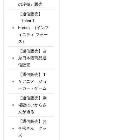
の冷徹』販売
【通信販売】
『Infini-T
Force』（インフ
ィニティ フォー
ス）
【通信販売】白
糸日本酒商品通
信販売
【通信販売】Ｔ
Ｖアニメ ジョ
ーカー・ゲーム
【通信販売】劇
場版はいからさ
んが通る
【通信販売】お
そ松さん グッ
ズ