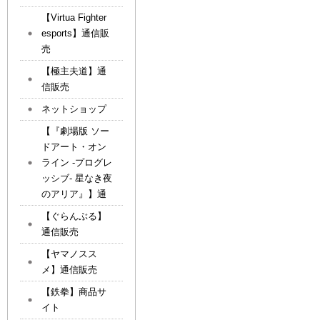
【Virtua Fighter
esports】通信販
売
【極主夫道】通
信販売
ネットショップ
【『劇場版 ソー
ドアート・オン
ライン -プログレ
ッシブ- 星なき夜
のアリア』】通
【ぐらんぶる】
通信販売
【ヤマノスス
メ】通信販売
【鉄拳】商品サ
イト