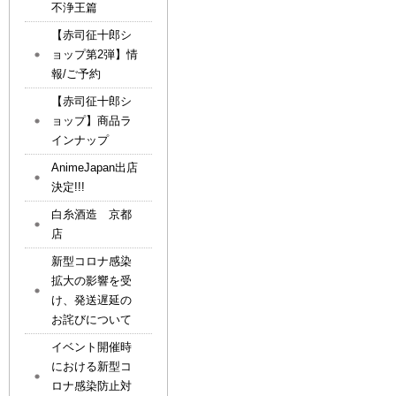
不浄王篇
【赤司征十郎シ
ョップ第2弾】情
報/ご予約
【赤司征十郎シ
ョップ】商品ラ
インナップ
AnimeJapan出店
決定!!!
白糸酒造 京都
店
新型コロナ感染
拡大の影響を受
け、発送遅延の
お詫びについて
イベント開催時
における新型コ
ロナ感染防止対