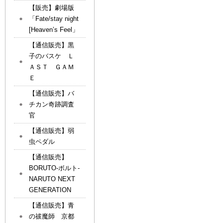
【販売】劇場版
「Fate/stay night
[Heaven’s Feel」
【通信販売】黒
子のバスケ Ｌ
ＡＳＴ ＧＡＭ
Ｅ
【通信販売】バ
チカン奇跡調査
官
【通信販売】弱
虫ペダル
【通信販売】
BORUTO-ボルト-
NARUTO NEXT
GENERATION
【通信販売】青
の祓魔師 京都