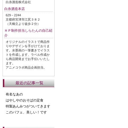
白糸酒造株式会社
白糸酒造本店
629－2244
京都府宮津市江尻３８２
（天橋立より徒歩２分）
ＨＰ制作担当しらたんの自己紹
介
オリジナルのイラストで商品作
りやデザインを手がけておりま
す。水墨画の一筆書きでイラス
トを作成します、ラベル作成か
ら商品開発までお手伝いいたし
ます。
アニメコラボ商品企画担当。
最近の記事一覧
有名なあの
はやしやのおそばの定食
特製あんみつがついてきます
このパフェ、美しい！です