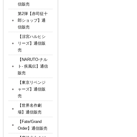
信販売
第2弾【赤司征十
郎ショップ】通
信販売
【涼宮ハルヒシ
リーズ】通信販
売
【NARUTO-ナル
ト- 疾風伝】通信
販売
【東京リベンジ
ャーズ】通信販
売
【世界名作劇
場】通信販売
【Fate/Grand
Order】通信販売