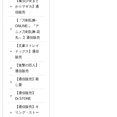
【魔法少女まど
か☆マギカ】通
信販売
【『刀剣乱舞-
ONLINE-』『ア
ニメ刀剣乱舞-花
丸-』】通信販売
【文豪ストレイ
ドッグス】通信
販売
【進撃の巨人】
通信販売
【通信販売】殺
し愛
【通信販売】
Dr.STONE
【通信販売】キ
リング・ストー