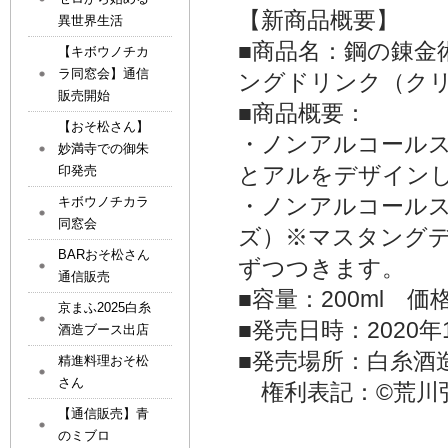
【新商品概要】
異世界生活
■商品名：鋼の錬金術師
【キボウノチカ
ラ同窓会】通信
ングドリンク（ク
販売開始
■商品概要：
【おそ松さん】
・ノンアルコール
妙満寺での御朱
とアルをデザイン
印発売
・ノンアルコール
キボウノチカラ
同窓会
ズ）※マスタング
BARおそ松さん
ずつつきます。
通信販売
■容量：200ml 価
京まふ2025白糸
■発売日時：2020年
酒造ブース出店
■発売場所：白糸酒造ＨＰ：ht
精進料理おそ松
さん
権利表記：©荒川
【通信販売】青
のミブロ