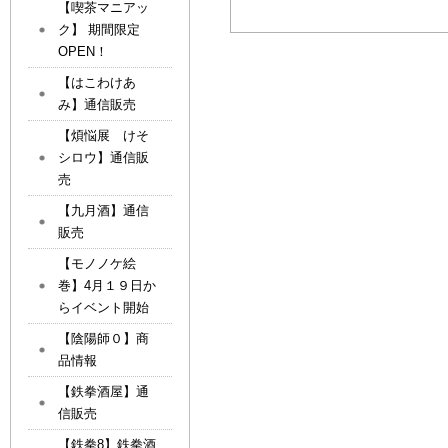
【喫茶マニアッ
ク】 期間限定
OPEN！
【はこわけあ
み】通信販売
【煩悩展 けそ
シロウ】通信販
売
【九月酒】通信
販売
【モノノケ絵
巻】4月１９日か
らイベント開始
【陰陽師０】商
品情報
【鉄拳酒屋】通
信販売
【鉄拳8】鉄拳酒