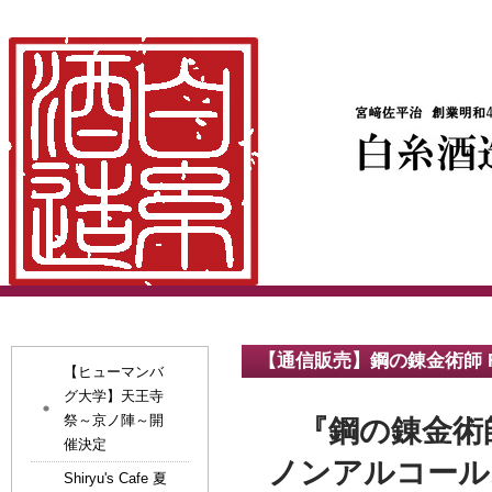
【通信販売】鋼の錬金術師 FUL
【ヒューマンバ
グ大学】天王寺
祭～京ノ陣～開
『鋼の錬金術師 
催決定
ノンアルコール
Shiryu's Cafe 夏