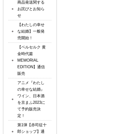
商品発送関する
お詫びとお知ら
せ
【わたしの幸せ
な結婚】一般発
売開始！
【ベルセルク 黄
金時代篇
MEMORIAL
EDITION】通信
販売
アニメ『わたし
の幸せな結婚』
ワイン、日本酒
を京まふ2023に
て予約販売決
定！
第1弾【赤司征十
郎ショップ】通