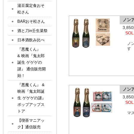
湯豆腐定食おそ
松さん
ノン
BARおそ松さん
3,8
酒と刀in壬生菜祭
SOL
日本酒飲み比べ
ノ
す
『悪魔くん』
& 映画『鬼太郎
誕生 ゲゲゲの
謎』 通信販売開
始！
『悪魔くん』 &
ノン
映画『鬼太郎誕
3,8
生 ゲゲゲの謎』
SOL
ポップアップス
トア
マ
【喫茶マニアッ
ク】通信販売