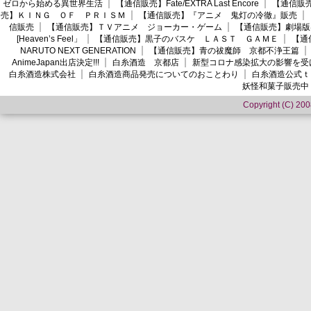
ゼロから始める異世界生活
【通信販売】Fate/EXTRA Last Encore
【通信販売】
売】ＫＩＮＧ ＯＦ ＰＲＩＳＭ
【通信販売】『アニメ 鬼灯の冷徹』販売
信販売
【通信販売】ＴＶアニメ ジョーカー・ゲーム
【通信販売】劇場版
[Heaven’s Feel」
【通信販売】黒子のバスケ ＬＡＳＴ ＧＡＭＥ
【通
NARUTO NEXT GENERATION
【通信販売】青の祓魔師 京都不浄王篇
AnimeJapan出店決定!!!
白糸酒造 京都店
新型コロナ感染拡大の影響を受
白糸酒造株式会社
白糸酒造商品発売についてのおことわり
白糸酒造公式ｔ
妖怪和菓子販売中
Copyright (C) 2008