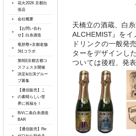
花火2026 京都出
張店
会社概要
天橋立の酒蔵、白糸酒
【お問い合わ
ALCHEMIST
せ】白糸酒造
ドリンクの一般発
竜胆尊×京都老舗
3社コラボ
ターをデザインし
第8回京都古都コ
ついては後程、発
スフェスタ開催
決定&出演グルー
プ募集
【通信販売】こ
の素晴らしい世
界に祝福を！
BiVi二条白糸酒造
BAR
【通信販売】Re:
ゼロから始める