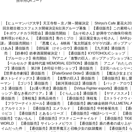
携帯用QRコード
【ヒューマンバグ大学】天王寺祭～京ノ陣～開催決定
Shiryu's Cafe 夏花
回京都古都コスフェスタ開催決定&出演グループ募集
【通信販売】この素晴ら
【キボウノチカラ同窓会】通信販売開始
【おそ松さん】妙満寺での御朱印発売
進料理おそ松さん
【通信販売】青のミブロ
湯豆腐定食おそ松さん
BAR
謎』 通信販売開始！
『悪魔くん』 &映画『鬼太郎誕生 ゲゲゲの謎』ポップアッ
けあみ】通信販売
【煩悩展 けそシロウ】通信販売
【九月酒】通信販売
売
【鉄拳8】鉄拳酒屋開催決定！
【通信販売】KYOTOHOLiCショップ
【ブルーロック】発売開始
TVアニメ「進撃の巨人」ポップアップショップ&
【ベルセルク 黄金時代篇 MEMORIAL EDITION】通信販売
アニメ『わたしの
プ】通信販売
第2弾【赤司征十郎ショップ】通信販売
【涼宮ハルヒシリー
【世界名作劇場】通信販売
【Fate/Grand Order】通信販売
【魔法少女まど
豪ストレイドッグス】通信販売
【進撃の巨人】通信販売
【通信販売】殺し
ーマン
【ゴジラ】通信販売
【銀河英雄伝説】通信販売
【バック・アロウ
ス】通信販売
【お通り男史】通信販売
【Virtua Fighter esports】通信販売
ッシブ- 星なき夜のアリア』】通
【ぐらんぶる】通信販売
【ヤマノススメ】
通信販売
【薄桜鬼】新商品発売！
【通信販売】薄桜鬼
【ストライクウィ
【フラワーナイトガール】通信販売
【通信販売】鋼の錬金術師 FULLMETAL AL
とアルケミスト
【通信販売】エメラルド
【通信販売】中村春菊先生
【通
☆ピコ
【通信販売】とあるシリーズ
【通信販売】<物語>シリーズ
【通信
信販売】であいもん
【通信販売】デスティニーチャイルド
【通信販売】TIGER
WORLD
【通信販売】サイレントメビウス
【通信販売】盾の勇者の成り上が
イムだった件
【通信販売】異世界魔王と召喚少女の奴隷魔術
【通信販売】ら