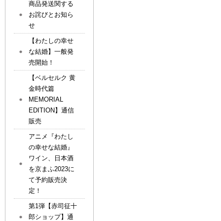
商品発送関する
お詫びとお知ら
せ
【わたしの幸せ
な結婚】一般発
売開始！
【ベルセルク 黄
金時代篇
MEMORIAL
EDITION】通信
販売
アニメ『わたし
の幸せな結婚』
ワイン、日本酒
を京まふ2023に
て予約販売決
定！
第1弾【赤司征十
郎ショップ】通