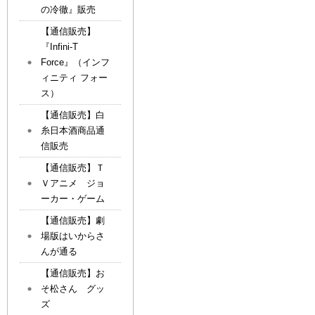
の冷徹』販売
【通信販売】
『Infini-T
Force』（インフ
ィニティ フォー
ス）
【通信販売】白
糸日本酒商品通
信販売
【通信販売】Ｔ
Ｖアニメ ジョ
ーカー・ゲーム
【通信販売】劇
場版はいからさ
んが通る
【通信販売】お
そ松さん グッ
ズ