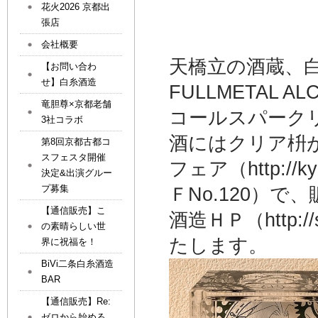
花火2026 京都出
張店
会社概要
天橋立の酒蔵、
【お問い合わ
せ】白糸酒造
FULLMETAL 
竜胆尊×京都老舗
コールスパーク
3社コラボ
酒にはクリア枡
第8回京都古都コ
スフェスタ開催
フェア（http://
決定&出演グルー
プ募集
ＦNo.120）
【通信販売】こ
酒造ＨＰ（http://
の素晴らしい世
たします。
界に祝福を！
BiVi二条白糸酒造
BAR
【通信販売】Re:
ゼロから始める