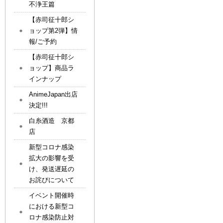
不浄王篇
【赤司征十郎シ
ョップ第2弾】情
報/ご予約
【赤司征十郎シ
ョップ】商品ラ
インナップ
AnimeJapan出店
決定!!!
白糸酒造 京都
店
新型コロナ感染
拡大の影響を受
け、発送遅延の
お詫びについて
イベント開催時
における新型コ
ロナ感染防止対