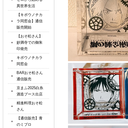
異世界生活
【キボウノチカ
ラ同窓会】通信
販売開始
【おそ松さん】
妙満寺での御朱
印発売
キボウノチカラ
同窓会
BARおそ松さん
通信販売
京まふ2025白糸
酒造ブース出店
精進料理おそ松
さん
【通信販売】青
のミブロ