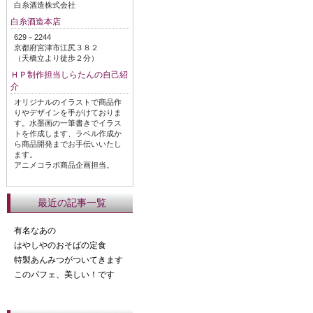
白糸酒造株式会社
白糸酒造本店
629－2244
京都府宮津市江尻３８２
（天橋立より徒歩２分）
ＨＰ制作担当しらたんの自己紹
介
オリジナルのイラストで商品作
りやデザインを手がけておりま
す。水墨画の一筆書きでイラス
トを作成します、ラベル作成か
ら商品開発までお手伝いいたし
ます。
アニメコラボ商品企画担当。
最近の記事一覧
有名なあの
はやしやのおそばの定食
特製あんみつがついてきます
このパフェ、美しい！です