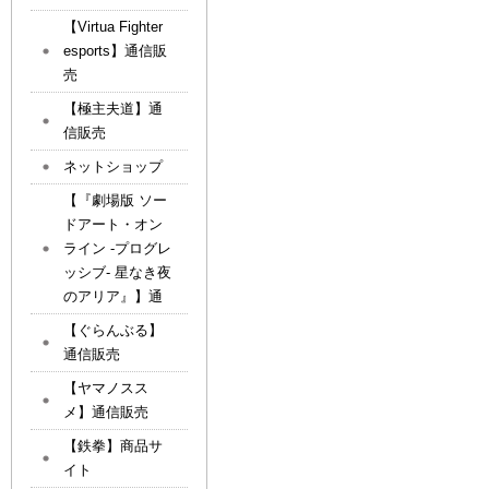
【Virtua Fighter
esports】通信販
売
【極主夫道】通
信販売
ネットショップ
【『劇場版 ソー
ドアート・オン
ライン -プログレ
ッシブ- 星なき夜
のアリア』】通
【ぐらんぶる】
通信販売
【ヤマノスス
メ】通信販売
【鉄拳】商品サ
イト