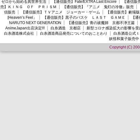
ゼロから始める異世界生活
【通信販売】Fate/EXTRA Last Encore
【通信販売】
売】ＫＩＮＧ ＯＦ ＰＲＩＳＭ
【通信販売】『アニメ 鬼灯の冷徹』販売
信販売
【通信販売】ＴＶアニメ ジョーカー・ゲーム
【通信販売】劇場版
[Heaven’s Feel」
【通信販売】黒子のバスケ ＬＡＳＴ ＧＡＭＥ
【通
NARUTO NEXT GENERATION
【通信販売】青の祓魔師 京都不浄王篇
AnimeJapan出店決定!!!
白糸酒造 京都店
新型コロナ感染拡大の影響を受
白糸酒造株式会社
白糸酒造商品発売についてのおことわり
白糸酒造公式ｔ
妖怪和菓子販売中
Copyright (C) 2008