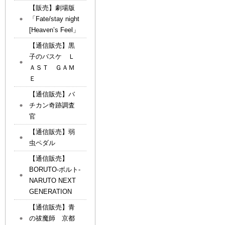
【販売】劇場版
「Fate/stay night
[Heaven’s Feel」
【通信販売】黒
子のバスケ Ｌ
ＡＳＴ ＧＡＭ
Ｅ
【通信販売】バ
チカン奇跡調査
官
【通信販売】弱
虫ペダル
【通信販売】
BORUTO-ボルト-
NARUTO NEXT
GENERATION
【通信販売】青
の祓魔師 京都