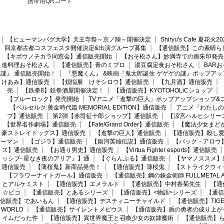
携帯用QRコード
【ヒューマンバグ大学】天王寺祭～京ノ陣～開催決定
Shiryu's Cafe 夏花
回京都古都コスフェスタ開催決定&出演グループ募集
【通信販売】この素晴ら
【キボウノチカラ同窓会】通信販売開始
【おそ松さん】妙満寺での御朱印発売
進料理おそ松さん
【通信販売】青のミブロ
湯豆腐定食おそ松さん
BAR
謎』 通信販売開始！
『悪魔くん』 &映画『鬼太郎誕生 ゲゲゲの謎』ポップアッ
けあみ】通信販売
【煩悩展 けそシロウ】通信販売
【九月酒】通信販売
売
【鉄拳8】鉄拳酒屋開催決定！
【通信販売】KYOTOHOLiCショップ
【ブルーロック】発売開始
TVアニメ「進撃の巨人」ポップアップショップ&
【ベルセルク 黄金時代篇 MEMORIAL EDITION】通信販売
アニメ『わたしの
プ】通信販売
第2弾【赤司征十郎ショップ】通信販売
【涼宮ハルヒシリー
【世界名作劇場】通信販売
【Fate/Grand Order】通信販売
【魔法少女まど
豪ストレイドッグス】通信販売
【進撃の巨人】通信販売
【通信販売】殺し
ーマン
【ゴジラ】通信販売
【銀河英雄伝説】通信販売
【バック・アロウ
ス】通信販売
【お通り男史】通信販売
【Virtua Fighter esports】通信販売
ッシブ- 星なき夜のアリア』】通
【ぐらんぶる】通信販売
【ヤマノススメ】
通信販売
【薄桜鬼】新商品発売！
【通信販売】薄桜鬼
【ストライクウィ
【フラワーナイトガール】通信販売
【通信販売】鋼の錬金術師 FULLMETAL AL
とアルケミスト
【通信販売】エメラルド
【通信販売】中村春菊先生
【通
☆ピコ
【通信販売】とあるシリーズ
【通信販売】<物語>シリーズ
【通信
信販売】であいもん
【通信販売】デスティニーチャイルド
【通信販売】TIGER
WORLD
【通信販売】サイレントメビウス
【通信販売】盾の勇者の成り上が
イムだった件
【通信販売】異世界魔王と召喚少女の奴隷魔術
【通信販売】ら