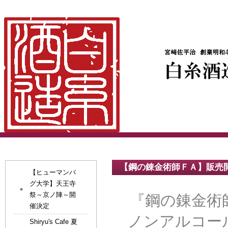
【鋼の錬金術師ＦＡ】販売
【ヒューマンバ
グ大学】天王寺
祭～京ノ陣～開
『鋼の錬金術師 F
催決定
ノンアルコー
Shiryu's Cafe 夏