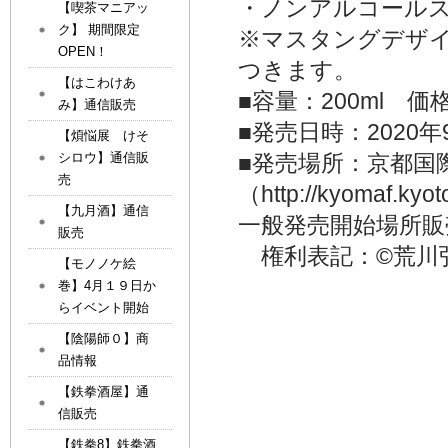
・ノンアルコール
【喫茶マニアッ
ク】 期間限定
※マスタングデザ
OPEN！
つきます。
【はこわけあ
■容量：200ml 価
み】通信販売
■発売日時：2020年
【煩悩展 けそ
シロウ】通信販
■発売場所：京都国
売
（http://kyomaf
【九月酒】通信
一般発売開始場所
販売
権利表記：©荒川
【モノノケ絵
巻】4月１９日か
らイベント開始
【陰陽師０】商
品情報
【鉄拳酒屋】通
信販売
【鉄拳8】鉄拳酒