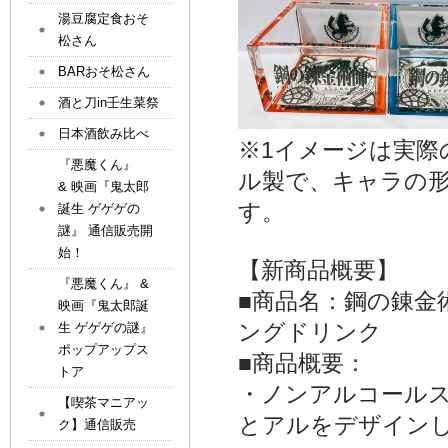
湯豆腐定食おそ
松さん
BARおそ松さん
酒と刀in壬生菜祭
日本酒飲み比べ
※1イメージは実
『悪魔くん』
ル製で、キャラの
& 映画『鬼太郎
す。
誕生 ゲゲゲの
謎』 通信販売開
始！
【新商品概要】
『悪魔くん』 &
■商品名：鋼の錬金術師
映画『鬼太郎誕
ングドリンク
生 ゲゲゲの謎』
ポップアップス
■商品概要：
トア
・ノンアルコール
【喫茶マニアッ
とアルをデザイン
ク】通信販売