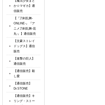
【魔法少女まど
か☆マギカ】通
信販売
【『刀剣乱舞-
ONLINE-』『ア
ニメ刀剣乱舞-花
丸-』】通信販売
【文豪ストレイ
ドッグス】通信
販売
【進撃の巨人】
通信販売
【通信販売】殺
し愛
【通信販売】
Dr.STONE
【通信販売】キ
リング・ストー