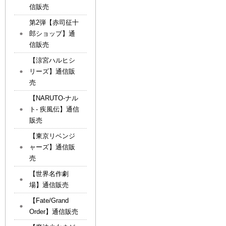
信販売
第2弾【赤司征十
郎ショップ】通
信販売
【涼宮ハルヒシ
リーズ】通信販
売
【NARUTO-ナル
ト- 疾風伝】通信
販売
【東京リベンジ
ャーズ】通信販
売
【世界名作劇
場】通信販売
【Fate/Grand
Order】通信販売