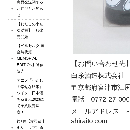
商品発送関する
お詫びとお知ら
せ
【わたしの幸せ
な結婚】一般発
売開始！
【ベルセルク 黄
金時代篇
MEMORIAL
【お問い合わせ先
EDITION】通信
販売
白糸酒造株式会社
アニメ『わたし
〒京都府宮津市江尻
の幸せな結婚』
ワイン、日本酒
電話 0772-27-000
を京まふ2023に
て予約販売決
メールアドレス shirato
定！
shiraito.com
第1弾【赤司征十
郎ショップ】通