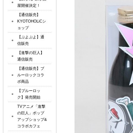
屋開催決定！
【通信販売】
KYOTOHOLiCシ
ョップ
【ぷよぷよ】通
信販売
【進撃の巨人】
通信販売
【通信販売】ブ
ルーロックコラ
ボ商品
【ブルーロッ
ク】発売開始
TVアニメ「進撃
の巨人」ポップ
アップショップ&
コラボカフェ