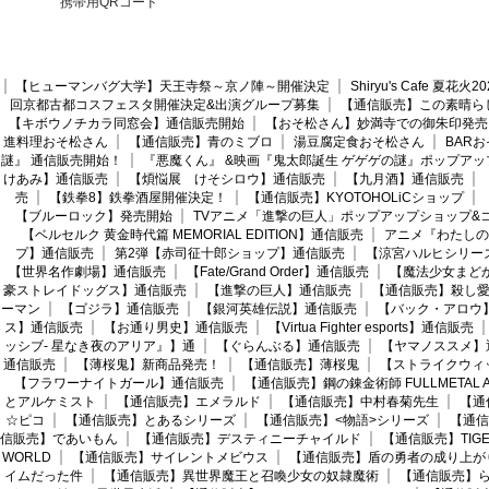
携帯用QRコード
【ヒューマンバグ大学】天王寺祭～京ノ陣～開催決定
Shiryu's Cafe 夏花
回京都古都コスフェスタ開催決定&出演グループ募集
【通信販売】この素晴ら
【キボウノチカラ同窓会】通信販売開始
【おそ松さん】妙満寺での御朱印発売
進料理おそ松さん
【通信販売】青のミブロ
湯豆腐定食おそ松さん
BAR
謎』 通信販売開始！
『悪魔くん』 &映画『鬼太郎誕生 ゲゲゲの謎』ポップアッ
けあみ】通信販売
【煩悩展 けそシロウ】通信販売
【九月酒】通信販売
売
【鉄拳8】鉄拳酒屋開催決定！
【通信販売】KYOTOHOLiCショップ
【ブルーロック】発売開始
TVアニメ「進撃の巨人」ポップアップショップ&
【ベルセルク 黄金時代篇 MEMORIAL EDITION】通信販売
アニメ『わたしの
プ】通信販売
第2弾【赤司征十郎ショップ】通信販売
【涼宮ハルヒシリー
【世界名作劇場】通信販売
【Fate/Grand Order】通信販売
【魔法少女まど
豪ストレイドッグス】通信販売
【進撃の巨人】通信販売
【通信販売】殺し
ーマン
【ゴジラ】通信販売
【銀河英雄伝説】通信販売
【バック・アロウ
ス】通信販売
【お通り男史】通信販売
【Virtua Fighter esports】通信販売
ッシブ- 星なき夜のアリア』】通
【ぐらんぶる】通信販売
【ヤマノススメ】
通信販売
【薄桜鬼】新商品発売！
【通信販売】薄桜鬼
【ストライクウィ
【フラワーナイトガール】通信販売
【通信販売】鋼の錬金術師 FULLMETAL AL
とアルケミスト
【通信販売】エメラルド
【通信販売】中村春菊先生
【通
☆ピコ
【通信販売】とあるシリーズ
【通信販売】<物語>シリーズ
【通信
信販売】であいもん
【通信販売】デスティニーチャイルド
【通信販売】TIGER
WORLD
【通信販売】サイレントメビウス
【通信販売】盾の勇者の成り上が
イムだった件
【通信販売】異世界魔王と召喚少女の奴隷魔術
【通信販売】ら