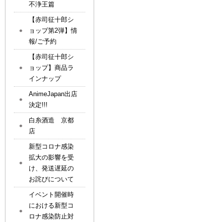
不浄王篇
【赤司征十郎シ
ョップ第2弾】情
報/ご予約
【赤司征十郎シ
ョップ】商品ラ
インナップ
AnimeJapan出店
決定!!!
白糸酒造 京都
店
新型コロナ感染
拡大の影響を受
け、発送遅延の
お詫びについて
イベント開催時
における新型コ
ロナ感染防止対