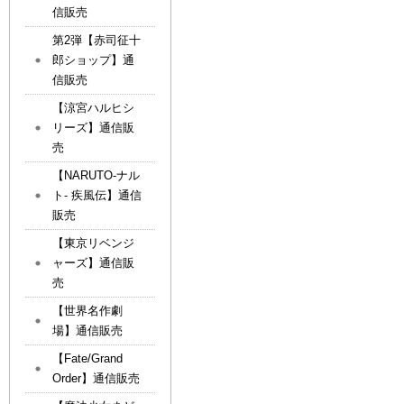
信販売
第2弾【赤司征十
郎ショップ】通
信販売
【涼宮ハルヒシ
リーズ】通信販
売
【NARUTO-ナル
ト- 疾風伝】通信
販売
【東京リベンジ
ャーズ】通信販
売
【世界名作劇
場】通信販売
【Fate/Grand
Order】通信販売