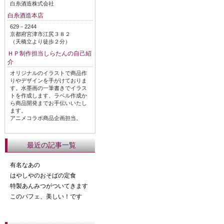
白糸酒造株式会社
白糸酒造本店
629－2244
京都府宮津市江尻３８２
（天橋立より徒歩２分）
ＨＰ制作担当しらたんの自己紹
介
オリジナルのイラストで商品作
りやデザインを手がけておりま
す。水墨画の一筆書きでイラス
トを作成します、ラベル作成か
ら商品開発までお手伝いいたし
ます。
アニメコラボ商品企画担当。
最近の記事一覧
有名なあの
はやしやのおそばの定食
特製あんみつがついてきます
このパフェ、美しい！です