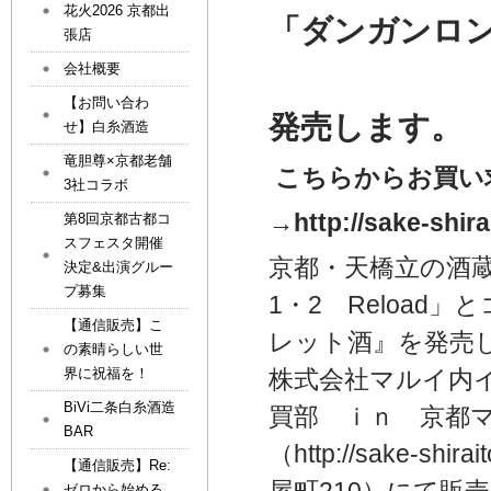
花火2026 京都出
「ダンガンロン
張店
会社概要
『ロシ
【お問い合わ
発売します。
せ】白糸酒造
竜胆尊×京都老舗
こちらからお買い
3社コラボ
→http://sake-shir
第8回京都古都コ
スフェスタ開催
京都・天橋立の酒
決定&出演グルー
プ募集
1・2 Reloa
【通信販売】こ
レット酒』を発売
の素晴らしい世
界に祝福を！
株式会社マルイ内
BiVi二条白糸酒造
買部 ｉｎ 京都
BAR
（http://sake-shirai
【通信販売】Re:
ゼロから始める