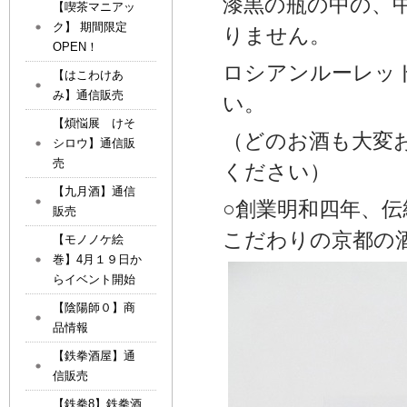
漆黒の瓶の中の、
【喫茶マニアッ
ク】 期間限定
りません。
OPEN！
ロシアンルーレッ
【はこわけあ
み】通信販売
い。
【煩悩展 けそ
（どのお酒も大変
シロウ】通信販
売
ください）
【九月酒】通信
○創業明和四年、伝
販売
こだわりの京都の
【モノノケ絵
巻】4月１９日か
らイベント開始
【陰陽師０】商
品情報
【鉄拳酒屋】通
信販売
【鉄拳8】鉄拳酒