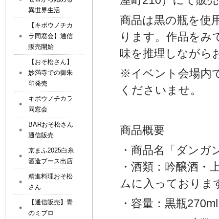
屋町210）にて
販売
異世界生活
商品は黒の瓶を使
【キボウノチカ
ります。作品をみ
ラ同窓会】通信
販売開始
味を推理しながら
【おそ松さん】
※イベント会場内
妙満寺での御朱
印発売
くださいませ。
キボウノチカラ
同窓会
BARおそ松さん
商品概要
通信販売
・商品名「ダンガ
京まふ2025白糸
酒造ブース出店
・酒類：吟醸酒・
精進料理おそ松
ムに入っておりま
さん
・容量：黒瓶270ml
【通信販売】青
のミブロ