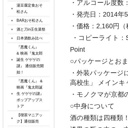
・アルコール度数：
湯豆腐定食おそ
松さん
・発売日：2014年5
BARおそ松さん
・価格：2,160円
酒と刀in壬生菜祭
・コピーライト：Spike Ch
日本酒飲み比べ
『悪魔くん』
Point
& 映画『鬼太郎
誕生 ゲゲゲの
○パッケージとお
謎』 通信販売開
・外装パッケージ
始！
『悪魔くん』 &
高校生」 メイン
映画『鬼太郎誕
・モノクマが京都
生 ゲゲゲの謎』
ポップアップス
○中身について
トア
【喫茶マニアッ
酒の種類は四種類
ク】通信販売