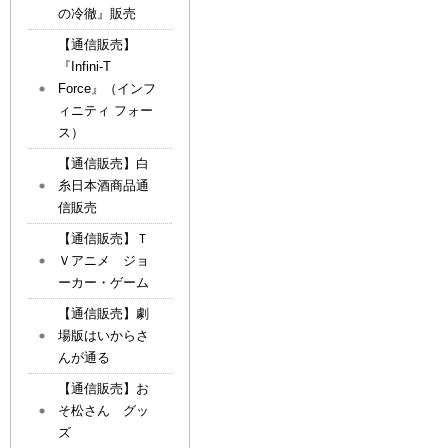
の冷徹』販売
【通信販売】
『Infini-T
Force』（インフ
ィニティ フォー
ス）
【通信販売】白
糸日本酒商品通
信販売
【通信販売】Ｔ
Ｖアニメ ジョ
ーカー・ゲーム
【通信販売】劇
場版はいからさ
んが通る
【通信販売】お
そ松さん グッ
ズ