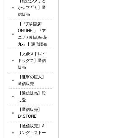
【魔法少女まど
か☆マギカ】通
信販売
【『刀剣乱舞-
ONLINE-』『ア
ニメ刀剣乱舞-花
丸-』】通信販売
【文豪ストレイ
ドッグス】通信
販売
【進撃の巨人】
通信販売
【通信販売】殺
し愛
【通信販売】
Dr.STONE
【通信販売】キ
リング・ストー