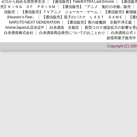
ゼロから始める異世界生活
【通信販売】Fate/EXTRA Last Encore
【通信販売】
売】ＫＩＮＧ ＯＦ ＰＲＩＳＭ
【通信販売】『アニメ 鬼灯の冷徹』販売
信販売
【通信販売】ＴＶアニメ ジョーカー・ゲーム
【通信販売】劇場版
[Heaven’s Feel」
【通信販売】黒子のバスケ ＬＡＳＴ ＧＡＭＥ
【通
NARUTO NEXT GENERATION
【通信販売】青の祓魔師 京都不浄王篇
AnimeJapan出店決定!!!
白糸酒造 京都店
新型コロナ感染拡大の影響を受
白糸酒造株式会社
白糸酒造商品発売についてのおことわり
白糸酒造公式ｔ
妖怪和菓子販売中
Copyright (C) 2008