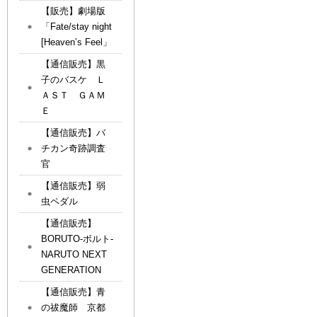
【販売】劇場版
「Fate/stay night
[Heaven’s Feel」
【通信販売】黒
子のバスケ Ｌ
ＡＳＴ ＧＡＭ
Ｅ
【通信販売】バ
チカン奇跡調査
官
【通信販売】弱
虫ペダル
【通信販売】
BORUTO-ボルト-
NARUTO NEXT
GENERATION
【通信販売】青
の祓魔師 京都