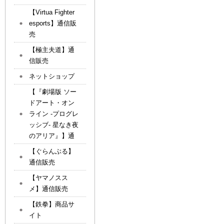
【Virtua Fighter
esports】通信販
売
【極主夫道】通
信販売
ネットショップ
【『劇場版 ソー
ドアート・オン
ライン -プログレ
ッシブ- 星なき夜
のアリア』】通
【ぐらんぶる】
通信販売
【ヤマノスス
メ】通信販売
【鉄拳】商品サ
イト