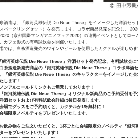
糸酒造は、『銀河英雄伝説 Die Neue These』をイメージした洋酒
スパークリングセット）を発売します。コラボ商品発売を記念し、 2020
2020（京都国際マンガアニメフェア2020）の連携イベントとしてロー
、カフェ形式の有料試飲会を開催いたします。
場では、白糸酒造発売のワインやビールを使用したカクテルが楽しめま
『銀河英雄伝説 Die Neue These 』洋酒セット発売記念、有料試飲会
白糸酒造新発売商品の『銀河英雄伝説 Die Neue These 』コラボ
、『銀河英雄伝説 Die Neue These』のキャラクターをイメージし
たします！
ノンアルコールドリンクもご用意しております！
『銀河英雄伝説 Die Neue These』オリジナル新商品のご予約受付
洋酒セットおよび有料試飲会詳細は後日発表します。
会場でグッズをご予約頂くと、カクテルが1杯無料に！
会場限定ノベルティをプレゼントいたします。
お飲み物をご注文いただくと、1杯ごとに会場限定のノベルティ『銀河英雄伝説 
ターをプレゼントいたします！