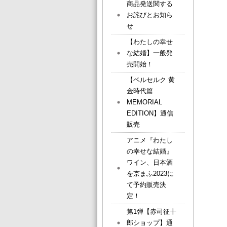
商品発送関する
お詫びとお知ら
せ
【わたしの幸せ
な結婚】一般発
売開始！
【ベルセルク 黄
金時代篇
MEMORIAL
EDITION】通信
販売
アニメ『わたし
の幸せな結婚』
ワイン、日本酒
を京まふ2023に
て予約販売決
定！
第1弾【赤司征十
郎ショップ】通