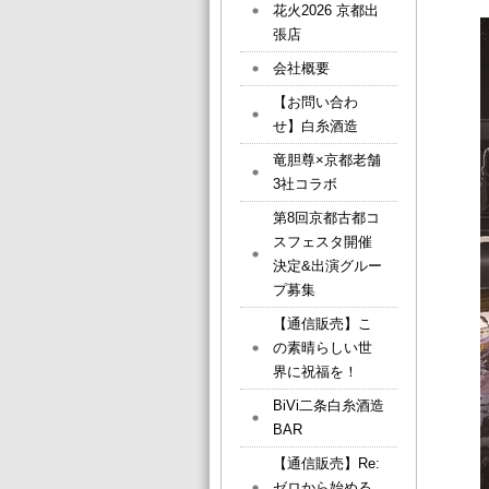
花火2026 京都出
張店
会社概要
【お問い合わ
せ】白糸酒造
竜胆尊×京都老舗
3社コラボ
第8回京都古都コ
スフェスタ開催
決定&出演グルー
プ募集
【通信販売】こ
の素晴らしい世
界に祝福を！
BiVi二条白糸酒造
BAR
【通信販売】Re:
ゼロから始める