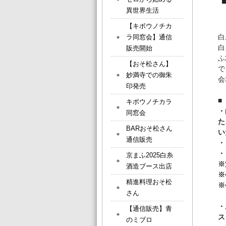
異世界生活
【キボウノチカ
白
ラ同窓会】通信
白
販売開始
ふ
【おそ松さん】
で
妙満寺での御朱
会
印発売
■
キボウノチカラ
・
同窓会
た
BARおそ松さん
い
通信販売
・
・
京まふ2025白糸
※
酒造ブース出店
※
精進料理おそ松
※
さん
・
【通信販売】青
ス
のミブロ