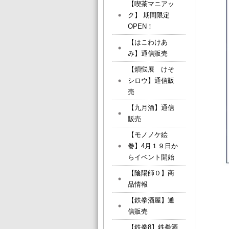
【喫茶マニアッ
ク】 期間限定
OPEN！
【はこわけあ
み】通信販売
【煩悩展 けそ
シロウ】通信販
売
【九月酒】通信
販売
【モノノケ絵
巻】4月１９日か
らイベント開始
【陰陽師０】商
品情報
【鉄拳酒屋】通
信販売
【鉄拳8】鉄拳酒