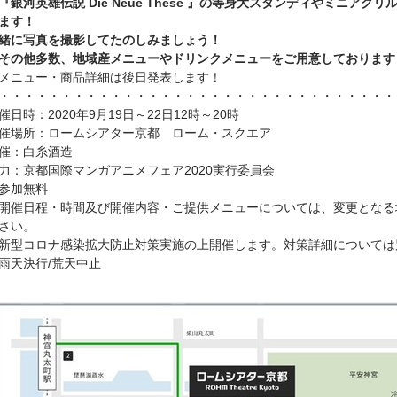
『銀河英雄伝説 Die Neue These 』の等身大スタンディやミニア
ます！
緒に写真を撮影してたのしみましょう！
その他多数、地域産メニューやドリンクメニューをご用意しております
メニュー・商品詳細は後日発表します！
・・・・・・・・・・・・・・・・・・・・・・・・・・・・・・・・
催日時：2020年9月19日～22日12時～20時
催場所：ロームシアター京都 ローム・スクエア
催：白糸酒造
力：京都国際マンガアニメフェア2020実行委員会
参加無料
開催日程・時間及び開催内容・ご提供メニューについては、変更となる
さい。
新型コロナ感染拡大防止対策実施の上開催します。対策詳細については
雨天決行/荒天中止