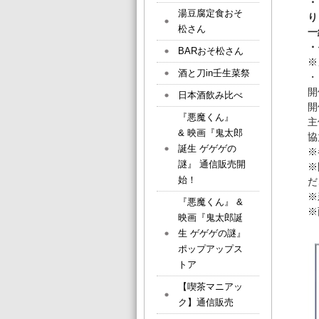
・
湯豆腐定食おそ
り
松さん
一
・
BARおそ松さん
※
酒と刀in壬生菜祭
・
開
日本酒飲み比べ
開
『悪魔くん』
主
& 映画『鬼太郎
協
誕生 ゲゲゲの
※
謎』 通信販売開
※
始！
だ
※
『悪魔くん』 &
※
映画『鬼太郎誕
生 ゲゲゲの謎』
ポップアップス
トア
【喫茶マニアッ
ク】通信販売