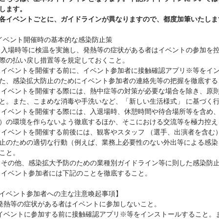
します。
各イベントごとに、ガイドラインが異なりますので、都度加筆いたしま
イベント開催時の基本的な感染防止策
 入場時等に検温を実施し、発熱等の症状がある者はイベントの参加を控
際の払い戻し措置等を規定しておくこと。
 イベントを開催する前に、イベント参加者に接触確認アプリ※等をイン
た、感染拡大防止のためにイベント参加者の連絡先等の把握を徹底する
 イベントを開催する際には、熱中症等の対策が必要な場合を除き、原則
と。また、こまめな消毒や手洗いなど、「新しい生活様式」 に基づく行
 イベントを開催する際には、入退場時、休憩時間や待合場所等を含め、
）の環境を作らないよう徹底するほか、そこにおける交流等を極力控え
 イベントを開催する前後には、観客やスタッフ （選手、出演者を含む
止のための適切な行動（例えば、業務上必要性のない外出等による感染
こと。
 その他、感染拡大予防のための業種別ガイドライン等に則した感染防
 イベント参加者には下記のことを徹底すること。
イベント参加者への主な注意喚起事項】
 発熱等の症状がある者はイベントに参加しないこと。
 イベントに参加する前に接触確認アプリ※等をインストールすること。