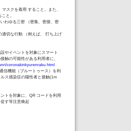
、マスクを着用 すること。また、
ること。
、いわゆる三密 （密集、密接、密
適切な行動 （例えば、 打ち上げ
施設やイベントを対象にスマート
の接触の可能性がある利用者に、
kanri/coronakinkyurenraku.html
接通信機能（ブルートゥース）を利
ルス感染症の陽性者と接触(1m
ントを対象に、QR コードを利用
を促す等注意喚起