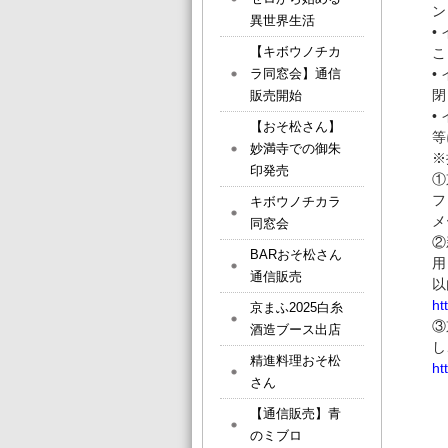
ン
異世界生活
•
【キボウノチカ
こ
ラ同窓会】通信
•
閉
販売開始
•
【おそ松さん】
等
妙満寺での御朱
※
印発売
①
フ
キボウノチカラ
メ
同窓会
②
BARおそ松さん
用
通信販売
以
ht
京まふ2025白糸
③
酒造ブース出店
し
精進料理おそ松
ht
さん
【通信販売】青
のミブロ