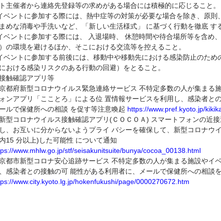
ト主催者から連絡先登録等の求めがある場合には積極的に応じること。
 イベントに参加する際には、熱中症等の対策が必要な場合を除き、原則
まめな消毒や手洗いなど、「新しい生活様式」 に基づく行動を徹底 す
 イベントに参加する際には、 入退場時、 休憩時間や待合場所等を含め
）の環境を避けるほか、そこにおける交流等を控えること。
 イベントに参加する前後には、移動中や移動先における感染防止のための
における感染リスクのある行動の回避）をとること。
接触確認アプリ等
京都府新型コロナウイルス緊急連絡サービス 不特定多数の人が集まる
ォンアプリ「こことろ」による位 置情報サービスを利用し、感染者と
ールで保健所への相談 を促す等注意喚起
https://www.pref.kyoto.jp/kiki
新型コロナウイルス接触確認アプリ(ＣＯＣＯＡ) スマートフォンの近
し、お互いに分からないようプライ バシーを確保して、新型コロナウイ
内15 分以上)した可能性 について通知
tps://www.mhlw.go.jp/stf/seisakunitsuite/bunya/cocoa_00138.html
京都市新型コロナ安心追跡サービス 不特定多数の人が集まる施設やイベ
、感染者との接触の可 能性がある利用者に、メールで保健所への相談
tps://www.city.kyoto.lg.jp/hokenfukushi/page/0000270672.htm