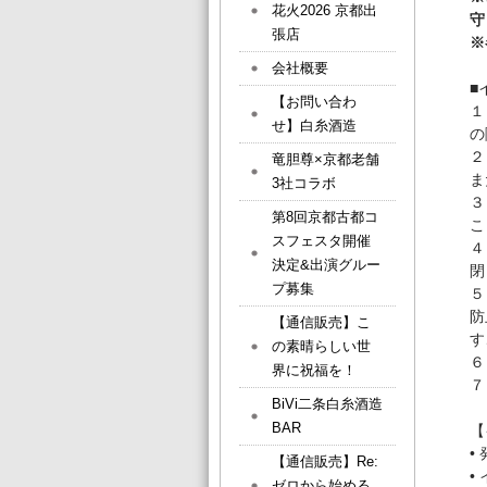
花火2026 京都出
守
張店
※
会社概要
■
【お問い合わ
１
せ】白糸酒造
の
２
竜胆尊×京都老舗
ま
3社コラボ
３
第8回京都古都コ
こ
スフェスタ開催
４
決定&出演グルー
閉
プ募集
５
防
【通信販売】こ
す
の素晴らしい世
６
界に祝福を！
７
BiVi二条白糸酒造
BAR
【
•
【通信販売】Re:
•
ゼロから始める