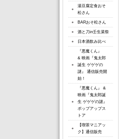
湯豆腐定食おそ
松さん
BARおそ松さん
酒と刀in壬生菜祭
日本酒飲み比べ
『悪魔くん』
& 映画『鬼太郎
誕生 ゲゲゲの
謎』 通信販売開
始！
『悪魔くん』 &
映画『鬼太郎誕
生 ゲゲゲの謎』
ポップアップス
トア
【喫茶マニアッ
ク】通信販売