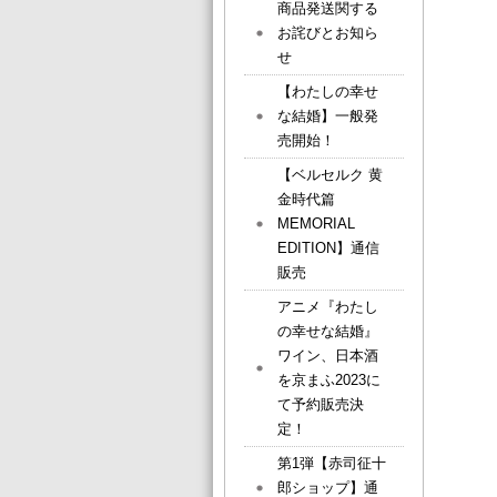
商品発送関する
お詫びとお知ら
せ
【わたしの幸せ
な結婚】一般発
売開始！
【ベルセルク 黄
金時代篇
MEMORIAL
EDITION】通信
販売
アニメ『わたし
の幸せな結婚』
ワイン、日本酒
を京まふ2023に
て予約販売決
定！
第1弾【赤司征十
郎ショップ】通