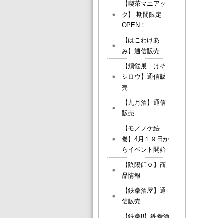
【喫茶マニアッ
ク】 期間限定
OPEN！
【はこわけあ
み】通信販売
【煩悩展 けそ
シロウ】通信販
売
【九月酒】通信
販売
【モノノケ絵
巻】4月１９日か
らイベント開始
【陰陽師０】商
品情報
【鉄拳酒屋】通
信販売
【鉄拳8】鉄拳酒