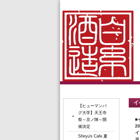
イ
【ヒューマンバ
グ大学】天王寺
■
祭～京ノ陣～開
2
催決定
イ
Shiryu's Cafe 夏
※