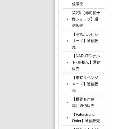
信販売
第2弾【赤司征十
郎ショップ】通
信販売
【涼宮ハルヒシ
リーズ】通信販
売
【NARUTO-ナル
ト- 疾風伝】通信
販売
【東京リベンジ
ャーズ】通信販
売
【世界名作劇
場】通信販売
【Fate/Grand
Order】通信販売